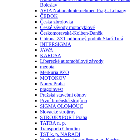
Boleslav
AVIA Nationalunternehmen Prag - Letnany
ČEDOK
Česká zbrojovka
České závody motocyklové
Českomoravská-Kolben-Daněk
Chirana ZZT odborový podnik Stará Turá
INTERSIGMA
JAWA
KAROSA
Liberecké automobilové závody
meopta
Merkuria PZO
MOTOKOV
Narex Praha
pragoinvest
Pražská stavební obnov
První brněnská strojírna
SIGMA OLOMOUC
Slovácké strojírny
STROJEXPORT Praha
TATRA n. p.
Transporta Chrudim
TST k. p. NARADI
Vychodoslovenske strojirne n. p. Kosice