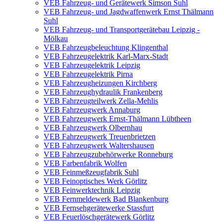
VEB Fahrzeug- und Gerätewerk Simson Suhl
VEB Fahrzeug- und Jagdwaffenwerk Ernst Thälmann
Suhl
VEB Fahrzeug- und Transportgerätebau Leipzig -
Mölkau
VEB Fahrzeugbeleuchtung Klingenthal
VEB Fahrzeugelektrik Karl-Marx-Stadt
VEB Fahrzeugelektrik Leipzig
VEB Fahrzeugelektrik Pirna
VEB Fahrzeugheizungen Kirchberg
VEB Fahrzeughydraulik Frankenberg
VEB Fahrzeugteilwerk Zella-Mehlis
VEB Fahrzeugwerk Annaburg
VEB Fahrzeugwerk Ernst-Thälmann Lübtheen
VEB Fahrzeugwerk Olbernhau
VEB Fahrzeugwerk Treuenbrietzen
VEB Fahrzeugwerk Waltershausen
VEB Fahrzeugzubehörwerke Ronneburg
VEB Farbenfabrik Wolfen
VEB Feinmeßzeugfabrik Suhl
VEB Feinoptisches Werk Görlitz
VEB Feinwerktechnik Leipzig
VEB Fernmeldewerk Bad Blankenburg
VEB Fernsehgerätewerke Stassfurt
VEB Feuerlöschgerätewerk Görlitz