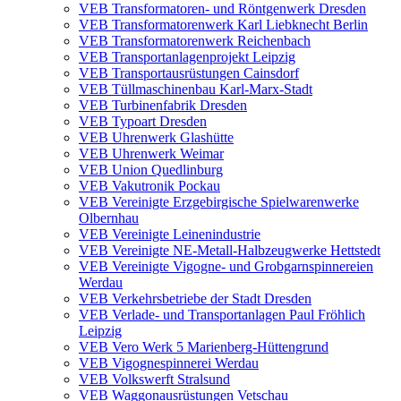
VEB Transformatoren- und Röntgenwerk Dresden
VEB Transformatorenwerk Karl Liebknecht Berlin
VEB Transformatorenwerk Reichenbach
VEB Transportanlagenprojekt Leipzig
VEB Transportausrüstungen Cainsdorf
VEB Tüllmaschinenbau Karl-Marx-Stadt
VEB Turbinenfabrik Dresden
VEB Typoart Dresden
VEB Uhrenwerk Glashütte
VEB Uhrenwerk Weimar
VEB Union Quedlinburg
VEB Vakutronik Pockau
VEB Vereinigte Erzgebirgische Spielwarenwerke
Olbernhau
VEB Vereinigte Leinenindustrie
VEB Vereinigte NE-Metall-Halbzeugwerke Hettstedt
VEB Vereinigte Vigogne- und Grobgarnspinnereien
Werdau
VEB Verkehrsbetriebe der Stadt Dresden
VEB Verlade- und Transportanlagen Paul Fröhlich
Leipzig
VEB Vero Werk 5 Marienberg-Hüttengrund
VEB Vigognespinnerei Werdau
VEB Volkswerft Stralsund
VEB Waggonausrüstungen Vetschau