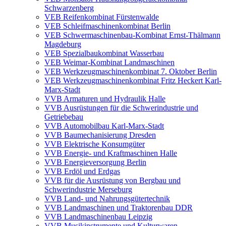
Schwarzenberg
VEB Reifenkombinat Fürstenwalde
VEB Schleifmaschinenkombinat Berlin
VEB Schwermaschinenbau-Kombinat Ernst-Thälmann
Magdeburg
VEB Spezialbaukombinat Wasserbau
VEB Weimar-Kombinat Landmaschinen
VEB Werkzeugmaschinenkombinat 7. Oktober Berlin
VEB Werkzeugmaschinenkombinat Fritz Heckert Karl-
Marx-Stadt
VVB Armaturen und Hydraulik Halle
VVB Ausrüstungen für die Schwerindustrie und
Getriebebau
VVB Automobilbau Karl-Marx-Stadt
VVB Baumechanisierung Dresden
VVB Elektrische Konsumgüter
VVB Energie- und Kraftmaschinen Halle
VVB Energieversorgung Berlin
VVB Erdöl und Erdgas
VVB für die Ausrüstung von Bergbau und
Schwerindustrie Merseburg
VVB Land- und Nahrungsgütertechnik
VVB Landmaschinen und Traktorenbau DDR
VVB Landmaschinenbau Leipzig
VVB Musikinstrumente und Kulturwaren