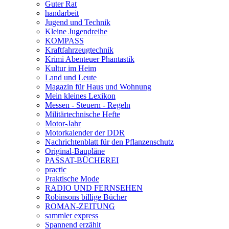
Guter Rat
handarbeit
Jugend und Technik
Kleine Jugendreihe
KOMPASS
Kraftfahrzeugtechnik
Krimi Abenteuer Phantastik
Kultur im Heim
Land und Leute
Magazin für Haus und Wohnung
Mein kleines Lexikon
Messen - Steuern - Regeln
Militärtechnische Hefte
Motor-Jahr
Motorkalender der DDR
Nachrichtenblatt für den Pflanzenschutz
Original-Baupläne
PASSAT-BÜCHEREI
practic
Praktische Mode
RADIO UND FERNSEHEN
Robinsons billige Bücher
ROMAN-ZEITUNG
sammler express
Spannend erzählt