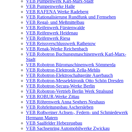
VEB Pumpenwerk Karl-Marx-Stadt
VEB Pumpenwerke Halle
VEB RAFENA Werke Radeberg
VEB Rationalisierung Rundfunk und Fernsehen
VEB Regal- und Meßmittelbau
VEB Reifenwerk Fürstenwalde
VEB Reifenwerk Heidenau
VEB Reifenwerk Riesa
VEB Reissverschlusswerk Rathenow
VEB Renak-Werke Reichenbach
VEB Robotron Buchungsmaschinenwerk Karl-Marx-
Stadt
VEB Robotron Büromaschinenwerk Sömmerda
VEB Robotron-Elektronik Zella-Mehlis
VEB Robotron-Elektroschaltgeräte Auerbauch
VEB Robotron-Messelektronik Otto Schön Dresden
VEB Robotron-Secura-Werke Berlin
VEB Robotron-Vertrieb Berlin Werk Stralsund
VEB ROBUR-Werke Zittau
VEB Röhrenwerk Anna Seghers Neuhaus
VEB Rohrleitungsbau Aschersleben
VEB Roßweiner Achsen-, Federn- und Schmiedewerk
Hermann Matern
VEB Saalfelder Hebezeugbau
VEB Sachsenring Automobilwerke Zwickau