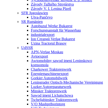
Závody Tažkého Strojárstva
Závody V. I. Lenina Plzeň
SFR Jugoslawien
Utva-Pančevo
SR Rumänien
Autobuzul Werke Bukarest
Forschungsanstalt für Wasserbau
industrialexport
Ion Creangă Verlag Bukarest
Uzina Tractorul Brasov
UdSSR
APN-Verlag Moskau
Avtoexport
Awtomobilny sawod imeni Leninskowo
komsomola
Charkower Traktorenwerk
Energiemaschinenexport
Gorkier Automobilwerk
Leningrader Optisch-Mechanische Vereinigung
Luzker Autoreparaturwerk
Minsker Traktorenwerk
Sawod imeni Lichatschowa
Tscheljabinsker Traktorenwerk
V/O Mashpriborintorg