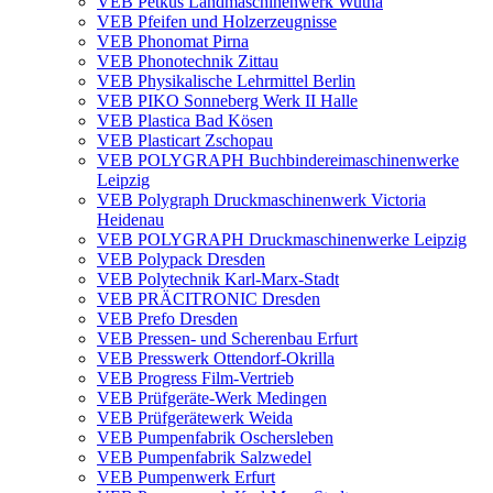
VEB Petkus Landmaschinenwerk Wutha
VEB Pfeifen und Holzerzeugnisse
VEB Phonomat Pirna
VEB Phonotechnik Zittau
VEB Physikalische Lehrmittel Berlin
VEB PIKO Sonneberg Werk II Halle
VEB Plastica Bad Kösen
VEB Plasticart Zschopau
VEB POLYGRAPH Buchbindereimaschinenwerke
Leipzig
VEB Polygraph Druckmaschinenwerk Victoria
Heidenau
VEB POLYGRAPH Druckmaschinenwerke Leipzig
VEB Polypack Dresden
VEB Polytechnik Karl-Marx-Stadt
VEB PRÄCITRONIC Dresden
VEB Prefo Dresden
VEB Pressen- und Scherenbau Erfurt
VEB Presswerk Ottendorf-Okrilla
VEB Progress Film-Vertrieb
VEB Prüfgeräte-Werk Medingen
VEB Prüfgerätewerk Weida
VEB Pumpenfabrik Oschersleben
VEB Pumpenfabrik Salzwedel
VEB Pumpenwerk Erfurt