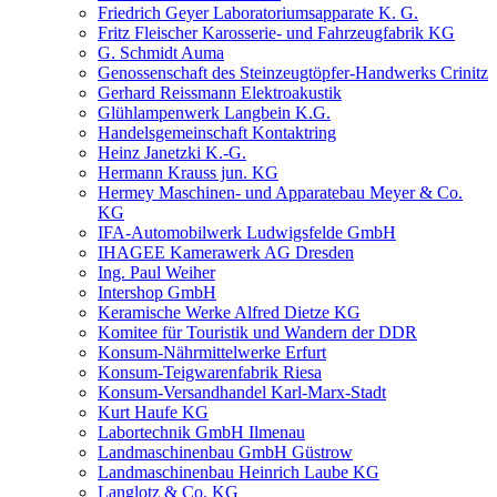
Friedrich Geyer Laboratoriumsapparate K. G.
Fritz Fleischer Karosserie- und Fahrzeugfabrik KG
G. Schmidt Auma
Genossenschaft des Steinzeugtöpfer-Handwerks Crinitz
Gerhard Reissmann Elektroakustik
Glühlampenwerk Langbein K.G.
Handelsgemeinschaft Kontaktring
Heinz Janetzki K.-G.
Hermann Krauss jun. KG
Hermey Maschinen- und Apparatebau Meyer & Co.
KG
IFA-Automobilwerk Ludwigsfelde GmbH
IHAGEE Kamerawerk AG Dresden
Ing. Paul Weiher
Intershop GmbH
Keramische Werke Alfred Dietze KG
Komitee für Touristik und Wandern der DDR
Konsum-Nährmittelwerke Erfurt
Konsum-Teigwarenfabrik Riesa
Konsum-Versandhandel Karl-Marx-Stadt
Kurt Haufe KG
Labortechnik GmbH Ilmenau
Landmaschinenbau GmbH Güstrow
Landmaschinenbau Heinrich Laube KG
Langlotz & Co. KG