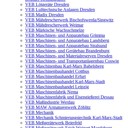
VEB Lötgeräte Dresden
VEB Lufttechnische Anlagen Dresden
VEB Madix Dresden
VEB Mähdrescherwerk Bischofswerda/Singwitz
VEB Mähdrescherwerk Weimar
VEB Märkische Wachsschmelze
VEB Maschinen- und Apparatebau Grimma
VEB Maschinen- und Apparatebau Landsberg
VEB Maschinen- und Apparatebau Stralsund
VEB Maschinen- und Gerätebau Brandenburg
VEB Maschinen- und Materialreserven Dresden
VEB Maschinen- und Transportanlagenbau Coswig
VEB Maschinenbau Karl-Marx Babelsberg
VEB Maschinenbauhandel Cottbus
VEB Maschinenbauhandel Erfurt
VEB Maschinenbauhandel Karl-Marx-Stadt
VEB Maschinenbauhandel Leipzig
VEB Maschinenfabrik Nema
VEB Maschinenfabrik und Eisengießerei Dessau
VEB Maßindustrie Werdau
VEB MAW Armaturenwerk Zöblitz
VEB Mechanik
VEB Mechanik Schmierungstechnik Karl-Marx-Stadt
VEB Meßgerätewerk Beierfeld
VEB Meßgerätewerk Erich Weinert Magdeburg