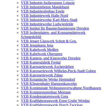
VEB Industrie-Isolierungen Leipzig
VEB Industriebeton Magdeburg
VEB Industrieofenbau Egeln
VEB Industriewerk Halle-Nord
VEB Industriewerke Karl-Marx-Stadt
VEB Industriewerke Ludwigsfelde
VEB Institut für Baumechanisierung Dresden
VEB Isolierplatten- und Konsumgüterwerk
Schmiedefeld
VEB Jenaer Glaswerk Schott & Gen.
VEB Jenapharm Jena
VEB Kabelwerk Meißen
VEB Kabelwerk Oberspree
VEB Kamera- und Kinowerke Dresden
VEB Kamerafabrik Freital
VEB Karosseriewerk Aschersleben
VEB Karosseriewerk Wilhelm-Pieck-Stadt Guben
VEB Karosseriewerk Zittau
VEB Keramische Werke Hermsdorf
VEB Klingenthaler Harmonikawerke
VEB Kommunale Wohnungsverwaltung Nordhausen
VEB Kompressorenbau Meerane
VEB Kondensatorenwerk Gera
VEB Kraftfahrzeugwerk Ernst Grube Werdau
VEB Kraftfahrzeugwerk Horch Zwickau