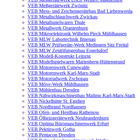
VEB Meßgerätewerk Zwönitz
VEB Mess- und Zeichengerätebau Bad Liebenwerda
VEB Metallschlauchwerk Zwickau
VEB Metallspielwaren Thale
VEB Metallwerk Oranienburg
VEB Mikroelektronik Wilhelm Pieck Mühlhausen
VEB MLW Labortechnik Ilmenau
VEB MLW Prüfgeräte-Werk Medingen Sitz Freital
VEB MLW Zentrifungenbau Engelsdorf
VEB Modell-Konstrukt Leipzig
VEB Modellspielwaren Marienberg-Hüttengrund
VEB Motorenwerk Cunewalde
VEB Motorenwerk Karl-Marx-Stadt
VEB Motorradwerk Zschopau
VEB Möve-Werk Mühlhausen
VEB Mühlenbau Dresden
VEB Nähwirkmaschinenbau Malimo Karl-Marx-Stadt
VEB Nickelhütte St. Egidien
VEB Nordbrand Nordhausen
VEB Ofen- und Herdbau Rathenow
VEB Ölheizgerätewerk Neubrandenburg
VEB Optima Büromaschinenwerk Erfurt
VEB Pektinwerk Gotha
VEB Pentacon Dresden