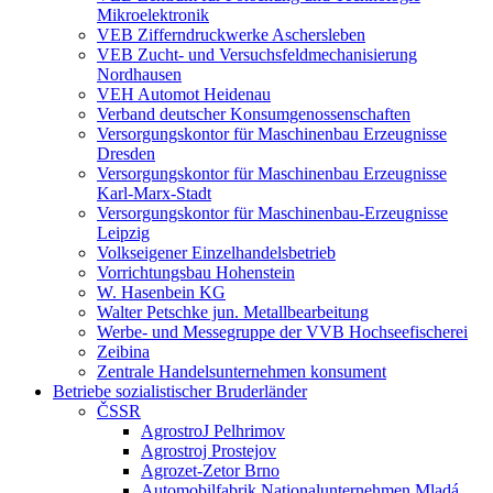
Mikroelektronik
VEB Zifferndruckwerke Aschersleben
VEB Zucht- und Versuchsfeldmechanisierung
Nordhausen
VEH Automot Heidenau
Verband deutscher Konsumgenossenschaften
Versorgungskontor für Maschinenbau Erzeugnisse
Dresden
Versorgungskontor für Maschinenbau Erzeugnisse
Karl-Marx-Stadt
Versorgungskontor für Maschinenbau-Erzeugnisse
Leipzig
Volkseigener Einzelhandelsbetrieb
Vorrichtungsbau Hohenstein
W. Hasenbein KG
Walter Petschke jun. Metallbearbeitung
Werbe- und Messegruppe der VVB Hochseefischerei
Zeibina
Zentrale Handelsunternehmen konsument
Betriebe sozialistischer Bruderländer
ČSSR
AgrostroJ Pelhrimov
Agrostroj Prostejov
Agrozet-Zetor Brno
Automobilfabrik Nationalunternehmen Mladá