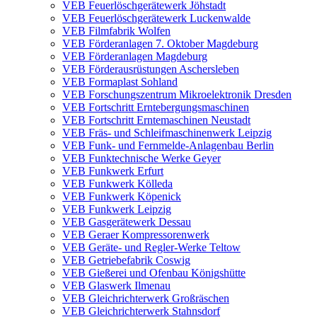
VEB Feuerlöschgerätewerk Jöhstadt
VEB Feuerlöschgerätewerk Luckenwalde
VEB Filmfabrik Wolfen
VEB Förderanlagen 7. Oktober Magdeburg
VEB Förderanlagen Magdeburg
VEB Förderausrüstungen Aschersleben
VEB Formaplast Sohland
VEB Forschungszentrum Mikroelektronik Dresden
VEB Fortschritt Erntebergungsmaschinen
VEB Fortschritt Erntemaschinen Neustadt
VEB Fräs- und Schleifmaschinenwerk Leipzig
VEB Funk- und Fernmelde-Anlagenbau Berlin
VEB Funktechnische Werke Geyer
VEB Funkwerk Erfurt
VEB Funkwerk Kölleda
VEB Funkwerk Köpenick
VEB Funkwerk Leipzig
VEB Gasgerätewerk Dessau
VEB Geraer Kompressorenwerk
VEB Geräte- und Regler-Werke Teltow
VEB Getriebefabrik Coswig
VEB Gießerei und Ofenbau Königshütte
VEB Glaswerk Ilmenau
VEB Gleichrichterwerk Großräschen
VEB Gleichrichterwerk Stahnsdorf