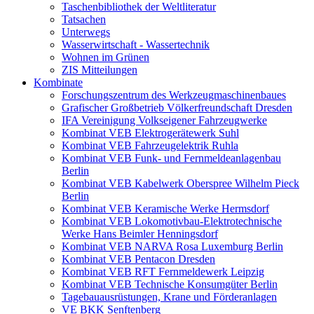
Taschenbibliothek der Weltliteratur
Tatsachen
Unterwegs
Wasserwirtschaft - Wassertechnik
Wohnen im Grünen
ZIS Mitteilungen
Kombinate
Forschungszentrum des Werkzeugmaschinenbaues
Grafischer Großbetrieb Völkerfreundschaft Dresden
IFA Vereinigung Volkseigener Fahrzeugwerke
Kombinat VEB Elektrogerätewerk Suhl
Kombinat VEB Fahrzeugelektrik Ruhla
Kombinat VEB Funk- und Fernmeldeanlagenbau
Berlin
Kombinat VEB Kabelwerk Oberspree Wilhelm Pieck
Berlin
Kombinat VEB Keramische Werke Hermsdorf
Kombinat VEB Lokomotivbau-Elektrotechnische
Werke Hans Beimler Henningsdorf
Kombinat VEB NARVA Rosa Luxemburg Berlin
Kombinat VEB Pentacon Dresden
Kombinat VEB RFT Fernmeldewerk Leipzig
Kombinat VEB Technische Konsumgüter Berlin
Tagebauausrüstungen, Krane und Förderanlagen
VE BKK Senftenberg