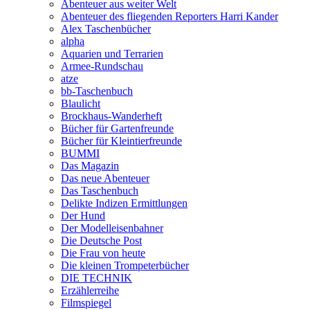
Abenteuer aus weiter Welt
Abenteuer des fliegenden Reporters Harri Kander
Alex Taschenbücher
alpha
Aquarien und Terrarien
Armee-Rundschau
atze
bb-Taschenbuch
Blaulicht
Brockhaus-Wanderheft
Bücher für Gartenfreunde
Bücher für Kleintierfreunde
BUMMI
Das Magazin
Das neue Abenteuer
Das Taschenbuch
Delikte Indizen Ermittlungen
Der Hund
Der Modelleisenbahner
Die Deutsche Post
Die Frau von heute
Die kleinen Trompeterbücher
DIE TECHNIK
Erzählerreihe
Filmspiegel