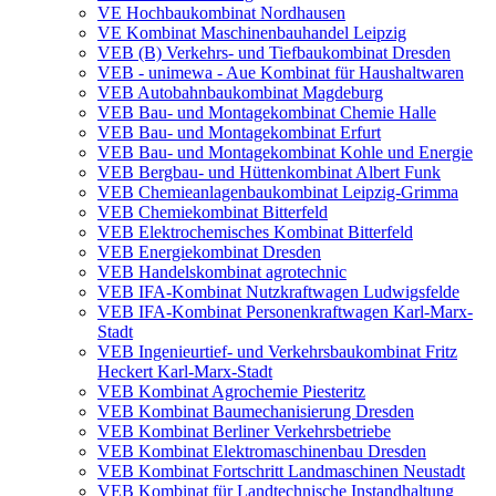
VE Hochbaukombinat Nordhausen
VE Kombinat Maschinenbauhandel Leipzig
VEB (B) Verkehrs- und Tiefbaukombinat Dresden
VEB - unimewa - Aue Kombinat für Haushaltwaren
VEB Autobahnbaukombinat Magdeburg
VEB Bau- und Montagekombinat Chemie Halle
VEB Bau- und Montagekombinat Erfurt
VEB Bau- und Montagekombinat Kohle und Energie
VEB Bergbau- und Hüttenkombinat Albert Funk
VEB Chemieanlagenbaukombinat Leipzig-Grimma
VEB Chemiekombinat Bitterfeld
VEB Elektrochemisches Kombinat Bitterfeld
VEB Energiekombinat Dresden
VEB Handelskombinat agrotechnic
VEB IFA-Kombinat Nutzkraftwagen Ludwigsfelde
VEB IFA-Kombinat Personenkraftwagen Karl-Marx-
Stadt
VEB Ingenieurtief- und Verkehrsbaukombinat Fritz
Heckert Karl-Marx-Stadt
VEB Kombinat Agrochemie Piesteritz
VEB Kombinat Baumechanisierung Dresden
VEB Kombinat Berliner Verkehrsbetriebe
VEB Kombinat Elektromaschinenbau Dresden
VEB Kombinat Fortschritt Landmaschinen Neustadt
VEB Kombinat für Landtechnische Instandhaltung