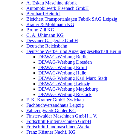
A. Eskau Maschinenfabrik
Automobilwerk Eisenach GmbH
Bernhard Heinrici
Bleichert Transportanlagen Fabrik SAG Leipzig
Bräuer & Möhlmann KG
Bruno Zill KG
C. A. Uhlmann KG
Dessauer Gasgeräte GmbH
Deutsche Reichsbahn
Deutsche Werbe- und Anzeigengesellschaft Berlin
DEWAG-Werbung Berlin
DEWAG-Werbung Dresden
DEWAG-Werbung Erfurt
DEWAG-Werbung Halle
DEWAG-Werbung Karl-Marx-Stadt
DEWAG-Werbung Leipzig
DEWAG-Werbung Magdeburg
DEWAG-Werbung Rostock
F. K. Kramer GmbH Zwickau
Fachbuchversandhaus Leipzig
Fahrzeugwerk Gehler KG
Finsterwalder Maschinen GmbH i. V.
Fortschritt Erntemaschinen GmbH
Fortschritt Landmaschinen-Werke
Franz Küstner Nachf. KG