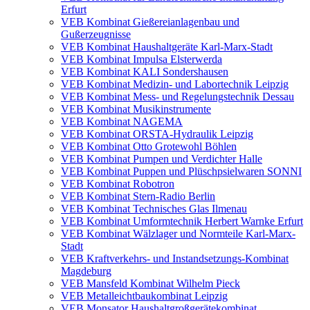
Erfurt
VEB Kombinat Gießereianlagenbau und
Gußerzeugnisse
VEB Kombinat Haushaltgeräte Karl-Marx-Stadt
VEB Kombinat Impulsa Elsterwerda
VEB Kombinat KALI Sondershausen
VEB Kombinat Medizin- und Labortechnik Leipzig
VEB Kombinat Mess- und Regelungstechnik Dessau
VEB Kombinat Musikinstrumente
VEB Kombinat NAGEMA
VEB Kombinat ORSTA-Hydraulik Leipzig
VEB Kombinat Otto Grotewohl Böhlen
VEB Kombinat Pumpen und Verdichter Halle
VEB Kombinat Puppen und Plüschpsielwaren SONNI
VEB Kombinat Robotron
VEB Kombinat Stern-Radio Berlin
VEB Kombinat Technisches Glas Ilmenau
VEB Kombinat Umformtechnik Herbert Warnke Erfurt
VEB Kombinat Wälzlager und Normteile Karl-Marx-
Stadt
VEB Kraftverkehrs- und Instandsetzungs-Kombinat
Magdeburg
VEB Mansfeld Kombinat Wilhelm Pieck
VEB Metalleichtbaukombinat Leipzig
VEB Monsator Haushaltgroßgerätekombinat