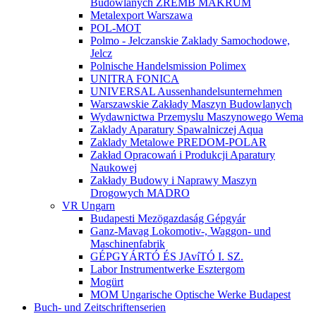
Budowlanych ZREMB MAKRUM
Metalexport Warszawa
POL-MOT
Polmo - Jelczanskie Zaklady Samochodowe,
Jelcz
Polnische Handelsmission Polimex
UNITRA FONICA
UNIVERSAL Aussenhandelsunternehmen
Warszawskie Zakłady Maszyn Budowlanych
Wydawnictwa Przemyslu Maszynowego Wema
Zaklady Aparatury Spawalniczej Aqua
Zaklady Metalowe PREDOM-POLAR
Zakład Opracowań i Produkcji Aparatury
Naukowej
Zakłady Budowy i Naprawy Maszyn
Drogowych MADRO
VR Ungarn
Budapesti Mezögazdaság Gépgyár
Ganz-Mavag Lokomotiv-, Waggon- und
Maschinenfabrik
GÉPGYÁRTÓ ÉS JAvíTÓ I. SZ.
Labor Instrumentwerke Esztergom
Mogürt
MOM Ungarische Optische Werke Budapest
Buch- und Zeitschriftenserien