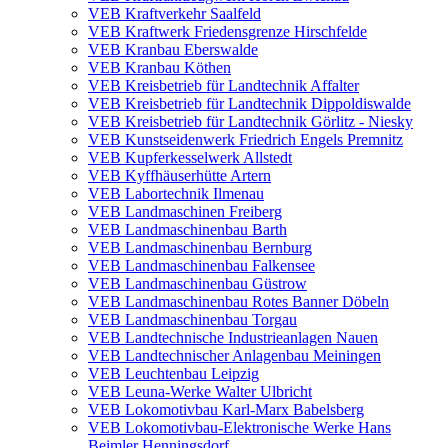
VEB Kraftverkehr Saalfeld
VEB Kraftwerk Friedensgrenze Hirschfelde
VEB Kranbau Eberswalde
VEB Kranbau Köthen
VEB Kreisbetrieb für Landtechnik Affalter
VEB Kreisbetrieb für Landtechnik Dippoldiswalde
VEB Kreisbetrieb für Landtechnik Görlitz - Niesky
VEB Kunstseidenwerk Friedrich Engels Premnitz
VEB Kupferkesselwerk Allstedt
VEB Kyffhäuserhütte Artern
VEB Labortechnik Ilmenau
VEB Landmaschinen Freiberg
VEB Landmaschinenbau Barth
VEB Landmaschinenbau Bernburg
VEB Landmaschinenbau Falkensee
VEB Landmaschinenbau Güstrow
VEB Landmaschinenbau Rotes Banner Döbeln
VEB Landmaschinenbau Torgau
VEB Landtechnische Industrieanlagen Nauen
VEB Landtechnischer Anlagenbau Meiningen
VEB Leuchtenbau Leipzig
VEB Leuna-Werke Walter Ulbricht
VEB Lokomotivbau Karl-Marx Babelsberg
VEB Lokomotivbau-Elektronische Werke Hans
Beimler Henningsdorf