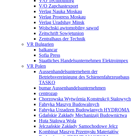
V/O Technointorg
V/O Zapchastexport
Verlag Nauka Moskau
Verlag Progress Moskau
Verlag Uradshay Minsk
Wolschski awtomobilny sawod
Zeitschrift Sowjetunion
Zentralhaus der Technik
VR Bulgarien
balkancar
Sofia Press
Staatliches Handelsunternehmen Elektroimpex
VR Polen
Aussenhandelsunternehem der
Betriebsvereinigung des Schienenfahrzeugbaus
TASKO
bumar Aussenhandelsunternehmen
centrozap
Chorzowska Wytwórnia Konstrukcji Stalowych
Fabryka Maszyn Budowalnych
Fabryka Urzadzen Budowlanych HYDROMA
Gdańskie Zakłady Mechanizaji Budownictwa
Huta Stalowa Wola
Jelczańskie Zakłady Samochodowe Jelcz
Kombinat Maszyn Przemysłu Materiałów