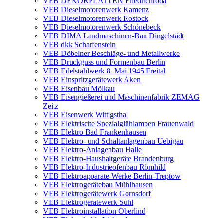
VEB DEKORPLATTEN Friedrichroda
VEB Dieselmotorenwerk Kamenz
VEB Dieselmotorenwerk Rostock
VEB Dieselmotorenwerk Schönebeck
VEB DIMA Landmaschinen-Bau Dingelstädt
VEB dkk Scharfenstein
VEB Döbelner Beschläge- und Metallwerke
VEB Druckguss und Formenbau Berlin
VEB Edelstahlwerk 8. Mai 1945 Freital
VEB Einspritzgerätewerk Aken
VEB Eisenbau Mölkau
VEB Eisengießerei und Maschinenfabrik ZEMAG
Zeitz
VEB Eisenwerk Wittigsthal
VEB Elektrische Spezialglühlampen Frauenwald
VEB Elektro Bad Frankenhausen
VEB Elektro- und Schaltanlagenbau Uebigau
VEB Elektro-Anlagenbau Halle
VEB Elektro-Haushaltgeräte Brandenburg
VEB Elektro-Industrieofenbau Römhild
VEB Elektroapparate-Werke Berlin-Treptow
VEB Elektrogerätebau Mühlhausen
VEB Elektrogerätewerk Gornsdorf
VEB Elektrogerätewerk Suhl
VEB Elektroinstallation Oberlind