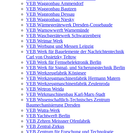
VEB Waggonbau Ammendorf
VEB Waggonbau Bautzen
VEB Waggonbau Dessau
VEB Waggonbau Niesky
VEB Wärmegerätewerk Dresden-Cossebaude
VEB Warnowwerft Warnemünde
VEB Waschgerätewerk Schwarzenberg
VEB Weimar Werk
VEB Werbung und Messen Leipzig
VEB Werk für Bauelemente der Nachrichtentechnik
Carl von Ossietzky Teltow
VEB Werk für Fernsehelektronik Berlin
VEB Werk für Signal- und Sicherungstechnik Berlin
VEB Werkzeugfabrik Königsee
VEB Werkzeugmaschinenfabrik Hermann Matern
VEB Werkzeugmaschinenfabrik Zeulenroda
VEB Wetron Weida
VEB Wirkmaschinenbau Karl-Marx-Stadt
VEB Wissenschaftlich-Technisches Zentrum
Baumechanisierung Dresden
VEB Wutra-Werk
VEB Yachtwerft Berlin
VEB Zehren Meissner Ofenfabrik
VEB Zentral-Zirkus
VEB Zentrum für Forschung und Technologie