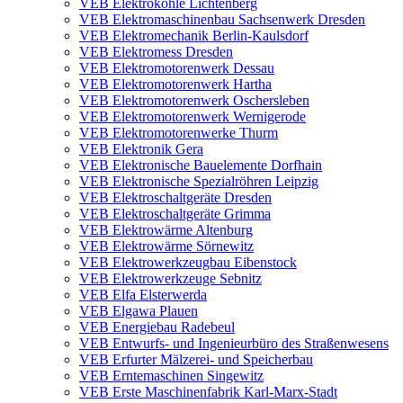
VEB Elektrokohle Lichtenberg
VEB Elektromaschinenbau Sachsenwerk Dresden
VEB Elektromechanik Berlin-Kaulsdorf
VEB Elektromess Dresden
VEB Elektromotorenwerk Dessau
VEB Elektromotorenwerk Hartha
VEB Elektromotorenwerk Oschersleben
VEB Elektromotorenwerk Wernigerode
VEB Elektromotorenwerke Thurm
VEB Elektronik Gera
VEB Elektronische Bauelemente Dorfhain
VEB Elektronische Spezialröhren Leipzig
VEB Elektroschaltgeräte Dresden
VEB Elektroschaltgeräte Grimma
VEB Elektrowärme Altenburg
VEB Elektrowärme Sörnewitz
VEB Elektrowerkzeugbau Eibenstock
VEB Elektrowerkzeuge Sebnitz
VEB Elfa Elsterwerda
VEB Elgawa Plauen
VEB Energiebau Radebeul
VEB Entwurfs- und Ingenieurbüro des Straßenwesens
VEB Erfurter Mälzerei- und Speicherbau
VEB Erntemaschinen Singewitz
VEB Erste Maschinenfabrik Karl-Marx-Stadt