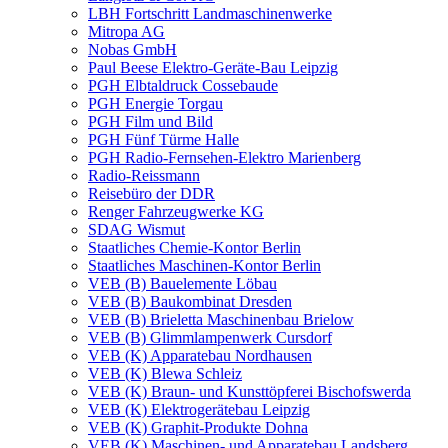
LBH Fortschritt Landmaschinenwerke
Mitropa AG
Nobas GmbH
Paul Beese Elektro-Geräte-Bau Leipzig
PGH Elbtaldruck Cossebaude
PGH Energie Torgau
PGH Film und Bild
PGH Fünf Türme Halle
PGH Radio-Fernsehen-Elektro Marienberg
Radio-Reissmann
Reisebüro der DDR
Renger Fahrzeugwerke KG
SDAG Wismut
Staatliches Chemie-Kontor Berlin
Staatliches Maschinen-Kontor Berlin
VEB (B) Bauelemente Löbau
VEB (B) Baukombinat Dresden
VEB (B) Brieletta Maschinenbau Brielow
VEB (B) Glimmlampenwerk Cursdorf
VEB (K) Apparatebau Nordhausen
VEB (K) Blewa Schleiz
VEB (K) Braun- und Kunsttöpferei Bischofswerda
VEB (K) Elektrogerätebau Leipzig
VEB (K) Graphit-Produkte Dohna
VEB (K) Maschinen- und Apparatebau Landsberg