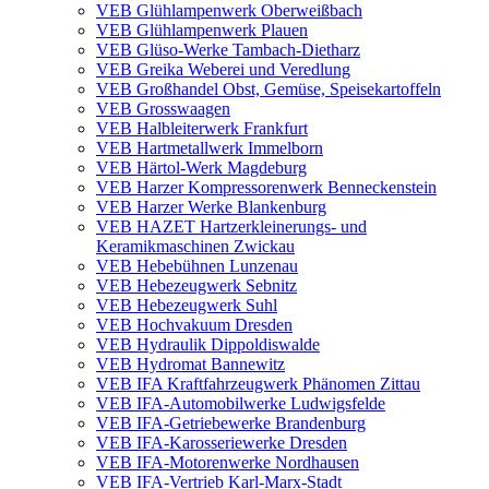
VEB Glühlampenwerk Oberweißbach
VEB Glühlampenwerk Plauen
VEB Glüso-Werke Tambach-Dietharz
VEB Greika Weberei und Veredlung
VEB Großhandel Obst, Gemüse, Speisekartoffeln
VEB Grosswaagen
VEB Halbleiterwerk Frankfurt
VEB Hartmetallwerk Immelborn
VEB Härtol-Werk Magdeburg
VEB Harzer Kompressorenwerk Benneckenstein
VEB Harzer Werke Blankenburg
VEB HAZET Hartzerkleinerungs- und
Keramikmaschinen Zwickau
VEB Hebebühnen Lunzenau
VEB Hebezeugwerk Sebnitz
VEB Hebezeugwerk Suhl
VEB Hochvakuum Dresden
VEB Hydraulik Dippoldiswalde
VEB Hydromat Bannewitz
VEB IFA Kraftfahrzeugwerk Phänomen Zittau
VEB IFA-Automobilwerke Ludwigsfelde
VEB IFA-Getriebewerke Brandenburg
VEB IFA-Karosseriewerke Dresden
VEB IFA-Motorenwerke Nordhausen
VEB IFA-Vertrieb Karl-Marx-Stadt