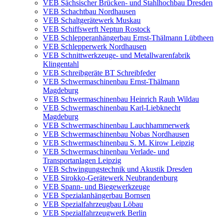
VEB Sächsischer Brücken- und Stahlhochbau Dresden
VEB Schachtbau Nordhausen
VEB Schaltgerätewerk Muskau
VEB Schiffswerft Neptun Rostock
VEB Schlepperanhängerbau Ernst-Thälmann Lübtheen
VEB Schlepperwerk Nordhausen
VEB Schnittwerkzeuge- und Metallwarenfabrik
Klingentahl
VEB Schreibgeräte BT Schreibfeder
VEB Schwermaschinenbau Ernst-Thälmann
Magdeburg
VEB Schwermaschinenbau Heinrich Rauh Wildau
VEB Schwermaschinenbau Karl-Liebknecht
Magdeburg
VEB Schwermaschinenbau Lauchhammerwerk
VEB Schwermaschinenbau Nobas Nordhausen
VEB Schwermaschinenbau S. M. Kirow Leipzig
VEB Schwermaschinenbau Verlade- und
Transportanlagen Leipzig
VEB Schwingungstechnik und Akustik Dresden
VEB Sirokko-Gerätewerk Neubrandenburg
VEB Spann- und Biegewerkzeuge
VEB Spezialanhängerbau Bornsen
VEB Spezialfahrzeugbau Löbau
VEB Spezialfahrzeugwerk Berlin