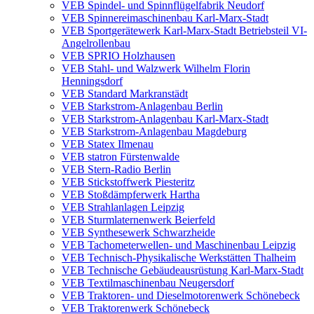
VEB Spindel- und Spinnflügelfabrik Neudorf
VEB Spinnereimaschinenbau Karl-Marx-Stadt
VEB Sportgerätewerk Karl-Marx-Stadt Betriebsteil VI-
Angelrollenbau
VEB SPRIO Holzhausen
VEB Stahl- und Walzwerk Wilhelm Florin
Henningsdorf
VEB Standard Markranstädt
VEB Starkstrom-Anlagenbau Berlin
VEB Starkstrom-Anlagenbau Karl-Marx-Stadt
VEB Starkstrom-Anlagenbau Magdeburg
VEB Statex Ilmenau
VEB statron Fürstenwalde
VEB Stern-Radio Berlin
VEB Stickstoffwerk Piesteritz
VEB Stoßdämpferwerk Hartha
VEB Strahlanlagen Leipzig
VEB Sturmlaternenwerk Beierfeld
VEB Synthesewerk Schwarzheide
VEB Tachometerwellen- und Maschinenbau Leipzig
VEB Technisch-Physikalische Werkstätten Thalheim
VEB Technische Gebäudeausrüstung Karl-Marx-Stadt
VEB Textilmaschinenbau Neugersdorf
VEB Traktoren- und Dieselmotorenwerk Schönebeck
VEB Traktorenwerk Schönebeck