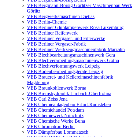
VEB Bergmann-Borsig Görlitzer Maschinenbau Werk
Görlitz
VEB Bergwerksmaschinen Dietlas
VEB Berlin-Chemie
VEB Berliner Glühlampenwerk Rosa Luxemburg
VEB Berliner Reifenwerk
VEB Berliner Vergaser- und Filterwerke
VEB Berliner Vergaser-Fabrik
VEB Berliner Werkzeugmaschinenfabrik Marzahn
VEB Blechbearbeitungsmaschinenwerk Gera
VEB Blechverarbeitungsmaschinenwerk Gotha
VEB Blechverformungswerk Leipzig
VEB Bodenbearbeitungsgeräte Leipzig
VEB Brauerei- und Kellereimaschinenfabrik
Magdeburg
VEB Braunkohlenwerk Borna
VEB Bremshydraulik Limbach-Oberfrohna
VEB Carl Zeiss Jena
VEB Chemieanlagenbau Erfurt-Rudisleben
VEB Chemiehandel Potsdam
VEB Chemiewerk Nünchritz
VEB Chemische Werke Buna
VEB Chromatron Berlin
VEB Dämpferbau Lommatzsch