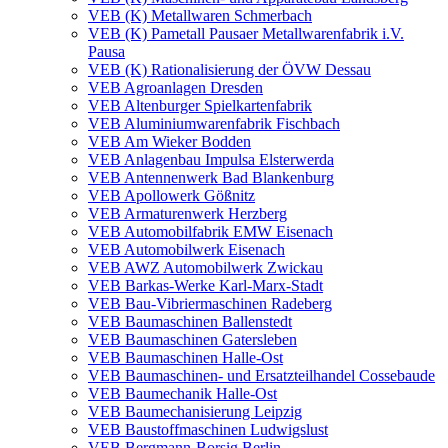
VEB (K) Metallwaren Schmerbach
VEB (K) Pametall Pausaer Metallwarenfabrik i.V.
Pausa
VEB (K) Rationalisierung der ÖVW Dessau
VEB Agroanlagen Dresden
VEB Altenburger Spielkartenfabrik
VEB Aluminiumwarenfabrik Fischbach
VEB Am Wieker Bodden
VEB Anlagenbau Impulsa Elsterwerda
VEB Antennenwerk Bad Blankenburg
VEB Apollowerk Gößnitz
VEB Armaturenwerk Herzberg
VEB Automobilfabrik EMW Eisenach
VEB Automobilwerk Eisenach
VEB AWZ Automobilwerk Zwickau
VEB Barkas-Werke Karl-Marx-Stadt
VEB Bau-Vibriermaschinen Radeberg
VEB Baumaschinen Ballenstedt
VEB Baumaschinen Gatersleben
VEB Baumaschinen Halle-Ost
VEB Baumaschinen- und Ersatzteilhandel Cossebaude
VEB Baumechanik Halle-Ost
VEB Baumechanisierung Leipzig
VEB Baustoffmaschinen Ludwigslust
VEB Bergmann-Borsig Berlin