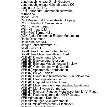
Landmaschinenbau GmbH Güstrow
Landmaschinenbau Heinrich Laube KG
Langlotz & Co. KG
LBH Fortschritt Landmaschinenwerke
Mitropa AG
Nobas GmbH
Paul Beese Elektro-Geräte-Bau Leipzig
PGH Elbtaldruck Cossebaude
PGH Energie Torgau
PGH Film und Bild
PGH Fünf Türme Halle
PGH Radio-Fernsehen-Elektro Marienberg
Radio-Reissmann
Reisebüro der DDR
Renger Fahrzeugwerke KG
SDAG Wismut
Staatliches Chemie-Kontor Berlin
Staatliches Maschinen-Kontor Berlin
VEB (B) Bauelemente Löbau
VEB (B) Baukombinat Dresden
VEB (B) Brieletta Maschinenbau Brielow
VEB (B) Glimmlampenwerk Cursdorf
VEB (K) Apparatebau Nordhausen
VEB (K) Blewa Schleiz
VEB (K) Braun- und Kunsttöpferei Bischofswerda
VEB (K) Elektrogerätebau Leipzig
VEB (K) Graphit-Produkte Dohna
VEB (K) Maschinen- und Apparatebau Landsberg
VEB (K) Metallwaren Schmerbach
VEB (K) Pametall Pausaer Metallwarenfabrik i.V. Pausa
VEB (K) Rationalisierung der ÖVW Dessau
VEB Agroanlagen Dresden
VEB Altenburger Spielkartenfabrik
VEB Aluminiumwarenfabrik Fischbach