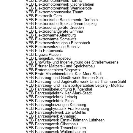
VEB Elektromotorenwerk Hartha
VEB Elektromotorenwerk Oschersleben
VEB Elektromotorenwerk Wernigerode
VEB Elektromotorenwerke Thurm
VEB Elektronik Gera
VEB Elektronische Bauelemente Dorfhain
VEB Elektronische Spezialröhren Leipzig
VEB Elektroschaltgeräte Dresden
VEB Elektroschaltgeräte Grimma
VEB Elektrowärme Altenburg
VEB Elektrowärme Sörnewitz
VEB Elektrowerkzeugbau Eibenstock
VEB Elektrowerkzeuge Sebnitz
VEB Elfa Elsterwerda
VEB Elgawa Plauen
VEB Energiebau Radebeul
VEB Entwurfs- und Ingenieurbüro des Straßenwesens
VEB Erfurter Mälzerei- und Speicherbau
VEB Erntemaschinen Singewitz
VEB Erste Maschinenfabrik Karl-Marx-Stadt
VEB Fahrzeug- und Gerätewerk Simson Suhl
VEB Fahrzeug- und Jagdwaffenwerk Ernst Thälmann Suhl
VEB Fahrzeug- und Transportgerätebau Leipzig - Mölkau
VEB Fahrzeugbeleuchtung Klingenthal
VEB Fahrzeugelektrik Karl-Marx-Stadt
VEB Fahrzeugelektrik Leipzig
VEB Fahrzeugelektrik Pirna
VEB Fahrzeugheizungen Kirchberg
VEB Fahrzeughydraulik Frankenberg
VEB Fahrzeugteilwerk Zella-Mehlis
VEB Fahrzeugwerk Annaburg
VEB Fahrzeugwerk Ernst-Thälmann Lübtheen
VEB Fahrzeugwerk Olbernhau
VEB Fahrzeugwerk Treuenbrietzen
VEB Fahrzeugwerk Waltershausen