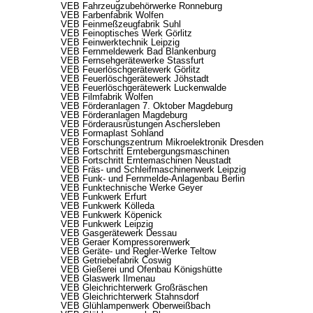
VEB Fahrzeugzubehörwerke Ronneburg
VEB Farbenfabrik Wolfen
VEB Feinmeßzeugfabrik Suhl
VEB Feinoptisches Werk Görlitz
VEB Feinwerktechnik Leipzig
VEB Fernmeldewerk Bad Blankenburg
VEB Fernsehgerätewerke Stassfurt
VEB Feuerlöschgerätewerk Görlitz
VEB Feuerlöschgerätewerk Jöhstadt
VEB Feuerlöschgerätewerk Luckenwalde
VEB Filmfabrik Wolfen
VEB Förderanlagen 7. Oktober Magdeburg
VEB Förderanlagen Magdeburg
VEB Förderausrüstungen Aschersleben
VEB Formaplast Sohland
VEB Forschungszentrum Mikroelektronik Dresden
VEB Fortschritt Erntebergungsmaschinen
VEB Fortschritt Erntemaschinen Neustadt
VEB Fräs- und Schleifmaschinenwerk Leipzig
VEB Funk- und Fernmelde-Anlagenbau Berlin
VEB Funktechnische Werke Geyer
VEB Funkwerk Erfurt
VEB Funkwerk Kölleda
VEB Funkwerk Köpenick
VEB Funkwerk Leipzig
VEB Gasgerätewerk Dessau
VEB Geraer Kompressorenwerk
VEB Geräte- und Regler-Werke Teltow
VEB Getriebefabrik Coswig
VEB Gießerei und Ofenbau Königshütte
VEB Glaswerk Ilmenau
VEB Gleichrichterwerk Großräschen
VEB Gleichrichterwerk Stahnsdorf
VEB Glühlampenwerk Oberweißbach