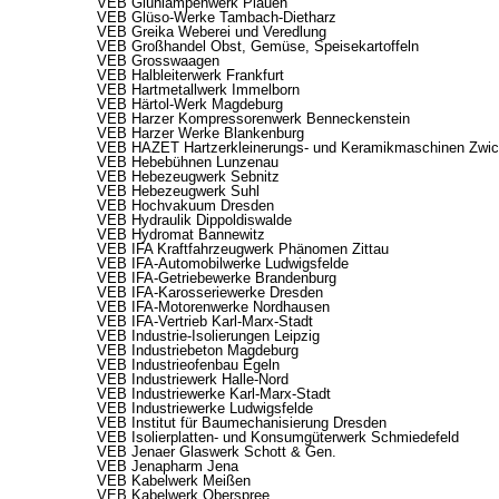
VEB Glühlampenwerk Plauen
VEB Glüso-Werke Tambach-Dietharz
VEB Greika Weberei und Veredlung
VEB Großhandel Obst, Gemüse, Speisekartoffeln
VEB Grosswaagen
VEB Halbleiterwerk Frankfurt
VEB Hartmetallwerk Immelborn
VEB Härtol-Werk Magdeburg
VEB Harzer Kompressorenwerk Benneckenstein
VEB Harzer Werke Blankenburg
VEB HAZET Hartzerkleinerungs- und Keramikmaschinen Zwi
VEB Hebebühnen Lunzenau
VEB Hebezeugwerk Sebnitz
VEB Hebezeugwerk Suhl
VEB Hochvakuum Dresden
VEB Hydraulik Dippoldiswalde
VEB Hydromat Bannewitz
VEB IFA Kraftfahrzeugwerk Phänomen Zittau
VEB IFA-Automobilwerke Ludwigsfelde
VEB IFA-Getriebewerke Brandenburg
VEB IFA-Karosseriewerke Dresden
VEB IFA-Motorenwerke Nordhausen
VEB IFA-Vertrieb Karl-Marx-Stadt
VEB Industrie-Isolierungen Leipzig
VEB Industriebeton Magdeburg
VEB Industrieofenbau Egeln
VEB Industriewerk Halle-Nord
VEB Industriewerke Karl-Marx-Stadt
VEB Industriewerke Ludwigsfelde
VEB Institut für Baumechanisierung Dresden
VEB Isolierplatten- und Konsumgüterwerk Schmiedefeld
VEB Jenaer Glaswerk Schott & Gen.
VEB Jenapharm Jena
VEB Kabelwerk Meißen
VEB Kabelwerk Oberspree