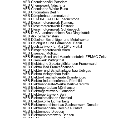
VEB Chemiehandel Potsdam
VEB Chemiewerk Nünchritz
VEB Chemische Werke Buna
VEB Chromatron Berlin
VEB Dämpferbau Lommatzsch
VEB DEKORPLATTEN Friedrichroda
VEB Dieselmotorenwerk Kamenz
VEB Dieselmotorenwerk Rostock
VEB Dieselmotorenwerk Schönebeck
VEB DIMA Landmaschinen-Bau Dingelstädt
VEB dkk Scharfenstein
VEB Döbelner Beschläge- und Metallwerke
VEB Druckguss und Formenbau Berlin
VEB Edelstahlwerk 8. Mai 1945 Freital
VEB Einspritzgerätewerk Aken
VEB Eisenbau Mölkau
VEB Eisengießerei und Maschinenfabrik ZEMAG Zeitz
VEB Eisenwerk Wittigsthal
VEB Elektrische Spezialglühlampen Frauenwald
VEB Elektro Bad Frankenhausen
VEB Elektro- und Schaltanlagenbau Uebigau
VEB Elektro-Anlagenbau Halle
VEB Elektro-Haushaltgeräte Brandenburg
VEB Elektro-Industrieofenbau Römhild
VEB Elektroapparate-Werke Berlin-Treptow
VEB Elektrogerätebau Mühlhausen
VEB Elektrogerätewerk Gornsdorf
VEB Elektrogerätewerk Suhl
VEB Elektroinstallation Oberlind
VEB Elektrokohle Lichtenberg
VEB Elektromaschinenbau Sachsenwerk Dresden
VEB Elektromechanik Berlin-Kaulsdorf
VEB Elektromess Dresden
VEB Elektromotorenwerk Dessau