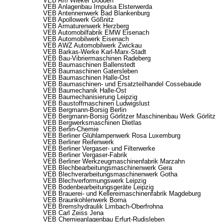
VEB Am Wieker Bodden
VEB Anlagenbau Impulsa Elsterwerda
VEB Antennenwerk Bad Blankenburg
VEB Apollowerk Gößnitz
VEB Armaturenwerk Herzberg
VEB Automobilfabrik EMW Eisenach
VEB Automobilwerk Eisenach
VEB AWZ Automobilwerk Zwickau
VEB Barkas-Werke Karl-Marx-Stadt
VEB Bau-Vibriermaschinen Radeberg
VEB Baumaschinen Ballenstedt
VEB Baumaschinen Gatersleben
VEB Baumaschinen Halle-Ost
VEB Baumaschinen- und Ersatzteilhandel Cossebaude
VEB Baumechanik Halle-Ost
VEB Baumechanisierung Leipzig
VEB Baustoffmaschinen Ludwigslust
VEB Bergmann-Borsig Berlin
VEB Bergmann-Borsig Görlitzer Maschinenbau Werk Görlitz
VEB Bergwerksmaschinen Dietlas
VEB Berlin-Chemie
VEB Berliner Glühlampenwerk Rosa Luxemburg
VEB Berliner Reifenwerk
VEB Berliner Vergaser- und Filterwerke
VEB Berliner Vergaser-Fabrik
VEB Berliner Werkzeugmaschinenfabrik Marzahn
VEB Blechbearbeitungsmaschinenwerk Gera
VEB Blechverarbeitungsmaschinenwerk Gotha
VEB Blechverformungswerk Leipzig
VEB Bodenbearbeitungsgeräte Leipzig
VEB Brauerei- und Kellereimaschinenfabrik Magdeburg
VEB Braunkohlenwerk Borna
VEB Bremshydraulik Limbach-Oberfrohna
VEB Carl Zeiss Jena
VEB Chemieanlagenbau Erfurt-Rudisleben