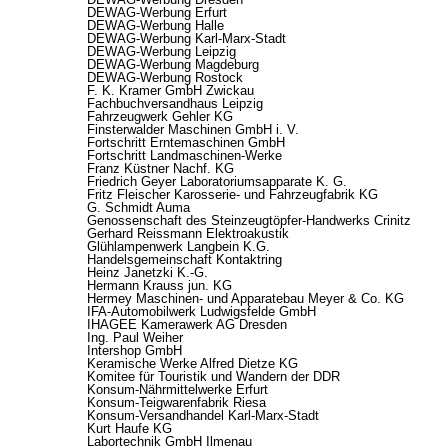
DEWAG-Werbung Erfurt
DEWAG-Werbung Halle
DEWAG-Werbung Karl-Marx-Stadt
DEWAG-Werbung Leipzig
DEWAG-Werbung Magdeburg
DEWAG-Werbung Rostock
F. K. Kramer GmbH Zwickau
Fachbuchversandhaus Leipzig
Fahrzeugwerk Gehler KG
Finsterwalder Maschinen GmbH i. V.
Fortschritt Erntemaschinen GmbH
Fortschritt Landmaschinen-Werke
Franz Küstner Nachf. KG
Friedrich Geyer Laboratoriumsapparate K. G.
Fritz Fleischer Karosserie- und Fahrzeugfabrik KG
G. Schmidt Auma
Genossenschaft des Steinzeugtöpfer-Handwerks Crinitz
Gerhard Reissmann Elektroakustik
Glühlampenwerk Langbein K.G.
Handelsgemeinschaft Kontaktring
Heinz Janetzki K.-G.
Hermann Krauss jun. KG
Hermey Maschinen- und Apparatebau Meyer & Co. KG
IFA-Automobilwerk Ludwigsfelde GmbH
IHAGEE Kamerawerk AG Dresden
Ing. Paul Weiher
Intershop GmbH
Keramische Werke Alfred Dietze KG
Komitee für Touristik und Wandern der DDR
Konsum-Nährmittelwerke Erfurt
Konsum-Teigwarenfabrik Riesa
Konsum-Versandhandel Karl-Marx-Stadt
Kurt Haufe KG
Labortechnik GmbH Ilmenau