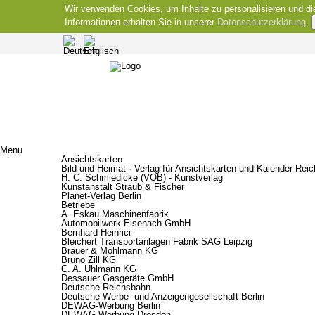
Wir verwenden Cookies, um Inhalte zu personalisieren und di
Informationen erhalten Sie in unserer
Datenschutzerklärung
.
Menu
Ansichtskarten
Bild und Heimat · Verlag für Ansichtskarten und Kalender Rei
H. C. Schmiedicke (VOB) - Kunstverlag
Kunstanstalt Straub & Fischer
Planet-Verlag Berlin
Betriebe
A. Eskau Maschinenfabrik
Automobilwerk Eisenach GmbH
Bernhard Heinrici
Bleichert Transportanlagen Fabrik SAG Leipzig
Bräuer & Möhlmann KG
Bruno Zill KG
C. A. Uhlmann KG
Dessauer Gasgeräte GmbH
Deutsche Reichsbahn
Deutsche Werbe- und Anzeigengesellschaft Berlin
DEWAG-Werbung Berlin
DEWAG-Werbung Dresden