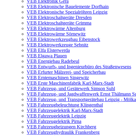
VEB Elektronik Gera
VEB Elektronische Bauelemente Dorfhain
VEB Elektronische Spezialröhren Leipzig
VEB Elektroschaltgeräte Dresden
VEB Elektroschaltgeräte Grimma
VEB Elektrowärme Altenburg
VEB Elektrowärme Sörnewitz
VEB Elektrowerkzeugbau Eibenstock
VEB Elektrowerkzeuge Sebnitz
VEB Elfa Elsterwerda
VEB Elgawa Plauen
VEB Energiebau Radebeul
VEB Entwurfs- und Ingenieurbüro des Straßenwesens
VEB Erfurter Mälzerei- und Speicherbau
VEB Erntemaschinen Singewitz
VEB Erste Maschinenfabrik Karl-Marx-Stadt
VEB Fahrzeug- und Gerätewerk Simson Suhl
VEB Fahrzeug- und Jagdwaffenwerk Ernst Thälmann S
VEB Fahrzeug- und Transportgerätebau Leipzig - Mölk
VEB Fahrzeugbeleuchtung Klingenthal
VEB Fahrzeugelektrik Karl-Marx-Stadt
VEB Fahrzeugelektrik Leipzig
VEB Fahrzeugelektrik Pirna
VEB Fahrzeugheizungen Kirchberg
VEB Fahrzeughydraulik Frankenberg