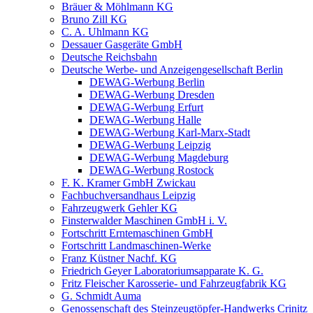
Bräuer & Möhlmann KG
Bruno Zill KG
C. A. Uhlmann KG
Dessauer Gasgeräte GmbH
Deutsche Reichsbahn
Deutsche Werbe- und Anzeigengesellschaft Berlin
DEWAG-Werbung Berlin
DEWAG-Werbung Dresden
DEWAG-Werbung Erfurt
DEWAG-Werbung Halle
DEWAG-Werbung Karl-Marx-Stadt
DEWAG-Werbung Leipzig
DEWAG-Werbung Magdeburg
DEWAG-Werbung Rostock
F. K. Kramer GmbH Zwickau
Fachbuchversandhaus Leipzig
Fahrzeugwerk Gehler KG
Finsterwalder Maschinen GmbH i. V.
Fortschritt Erntemaschinen GmbH
Fortschritt Landmaschinen-Werke
Franz Küstner Nachf. KG
Friedrich Geyer Laboratoriumsapparate K. G.
Fritz Fleischer Karosserie- und Fahrzeugfabrik KG
G. Schmidt Auma
Genossenschaft des Steinzeugtöpfer-Handwerks Crinitz