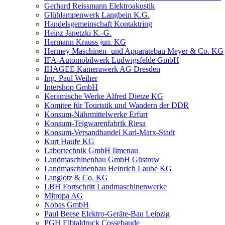
Gerhard Reissmann Elektroakustik
Glühlampenwerk Langbein K.G.
Handelsgemeinschaft Kontaktring
Heinz Janetzki K.-G.
Hermann Krauss jun. KG
Hermey Maschinen- und Apparatebau Meyer & Co. KG
IFA-Automobilwerk Ludwigsfelde GmbH
IHAGEE Kamerawerk AG Dresden
Ing. Paul Weiher
Intershop GmbH
Keramische Werke Alfred Dietze KG
Komitee für Touristik und Wandern der DDR
Konsum-Nährmittelwerke Erfurt
Konsum-Teigwarenfabrik Riesa
Konsum-Versandhandel Karl-Marx-Stadt
Kurt Haufe KG
Labortechnik GmbH Ilmenau
Landmaschinenbau GmbH Güstrow
Landmaschinenbau Heinrich Laube KG
Langlotz & Co. KG
LBH Fortschritt Landmaschinenwerke
Mitropa AG
Nobas GmbH
Paul Beese Elektro-Geräte-Bau Leipzig
PGH Elbtaldruck Cossebaude