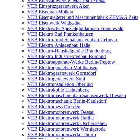
VEB Edelstahlwerk 8. Mai 1945 Freital
VEB Einspritzgerätewerk Aken
VEB Eisenbau Mölkau
VEB Eisengießerei und Maschinenfabrik ZEMAG Zeitz
VEB Eisenwerk Wittigsthal
VEB Elektrische Spezialglühlampen Frauenwald
VEB Elektro Bad Frankenhausen
VEB Elektro- und Schaltanlagenbau Uebigau
VEB Elektro-Anlagenbau Halle
VEB Elektro-Haushaltgeräte Brandenburg
VEB Elektro-Industrieofenbau Römhild
VEB Elektroapparate-Werke Berlin-Treptow
VEB Elektrogerätebau Mühlhausen
VEB Elektrogerätewerk Gornsdorf
VEB Elektrogerätewerk Suhl
VEB Elektroinstallation Oberlind
VEB Elektrokohle Lichtenberg
VEB Elektromaschinenbau Sachsenwerk Dresden
VEB Elektromechanik Berlin-Kaulsdorf
VEB Elektromess Dresden
VEB Elektromotorenwerk Dessau
VEB Elektromotorenwerk Hartha
VEB Elektromotorenwerk Oschersleben
VEB Elektromotorenwerk Wernigerode
VEB Elektromotorenwerke Thurm