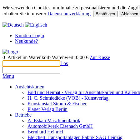
Wir verwenden Cookies, um Inhalte zu personalisieren und die Zugriff
erhalten Sie in unserer
Datenschutzerklärung
.
Bestätigen
Ablehnen
Kunden Login
Neukunde?
0
Artikel im Warenkorb
Warenwert:
0,00 €
Zur Kasse
Los
Menu
Ansichtskarten
Bild und Heimat · Verlag für Ansichtskarten und Kalen
H. C. Schmiedicke (VOB) - Kunstverlag
Kunstanstalt Straub & Fischer
Planet-Verlag Berlin
Betriebe
A. Eskau Maschinenfabrik
Automobilwerk Eisenach GmbH
Bernhard Heinrici
Bleichert Transportanlagen Fabrik SAG Leipzig