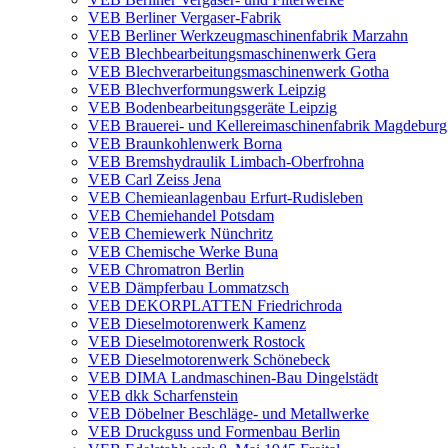
VEB Berliner Vergaser-Fabrik
VEB Berliner Werkzeugmaschinenfabrik Marzahn
VEB Blechbearbeitungsmaschinenwerk Gera
VEB Blechverarbeitungsmaschinenwerk Gotha
VEB Blechverformungswerk Leipzig
VEB Bodenbearbeitungsgeräte Leipzig
VEB Brauerei- und Kellereimaschinenfabrik Magdeburg
VEB Braunkohlenwerk Borna
VEB Bremshydraulik Limbach-Oberfrohna
VEB Carl Zeiss Jena
VEB Chemieanlagenbau Erfurt-Rudisleben
VEB Chemiehandel Potsdam
VEB Chemiewerk Nünchritz
VEB Chemische Werke Buna
VEB Chromatron Berlin
VEB Dämpferbau Lommatzsch
VEB DEKORPLATTEN Friedrichroda
VEB Dieselmotorenwerk Kamenz
VEB Dieselmotorenwerk Rostock
VEB Dieselmotorenwerk Schönebeck
VEB DIMA Landmaschinen-Bau Dingelstädt
VEB dkk Scharfenstein
VEB Döbelner Beschläge- und Metallwerke
VEB Druckguss und Formenbau Berlin