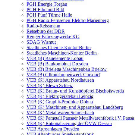
PGH Energie Torgau
PGH Film und Bild
PGH Fünf Türme Halle
PGH Radio-Fernsehen-Elektro Marienberg
Radio-Reissmann
Reisebüro der DDR
Renger Fahrzeugwerke KG
SDAG Wismut
Staatliches Chemie-Kontor Berlin
Staatliches Maschinen-Kontor Berlin
VEB (B) Bauelemente Löbau
VEB (B) Baukombinat Dresden
VEB (B) Brieletta Maschinenbau Brielow
VEB (B) Glimmlampenwerk Cursdorf
VEB (K) Apparatebau Nordhausen
VEB (K) Blewa Schleiz
VEB (K) Braun- und Kunsttöpferei Bischofswerda
VEB (K) Elektrogerätebau Leipzig
VEB (K) Graphit-Produkte Dohna
VEB (K) Maschinen- und Apparatebau Landsberg
VEB (K) Metallwaren Schmerbach
VEB (K) Pametall Pausaer Metallwarenfabrik i.V. Pausa
VEB (K) Rationalisierung der ÖVW Dessau
VEB Agroanlagen Dresden
VEB Altenburger Spielkartenfabrik