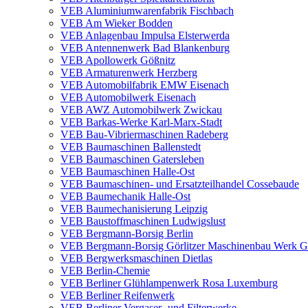
VEB Aluminiumwarenfabrik Fischbach
VEB Am Wieker Bodden
VEB Anlagenbau Impulsa Elsterwerda
VEB Antennenwerk Bad Blankenburg
VEB Apollowerk Gößnitz
VEB Armaturenwerk Herzberg
VEB Automobilfabrik EMW Eisenach
VEB Automobilwerk Eisenach
VEB AWZ Automobilwerk Zwickau
VEB Barkas-Werke Karl-Marx-Stadt
VEB Bau-Vibriermaschinen Radeberg
VEB Baumaschinen Ballenstedt
VEB Baumaschinen Gatersleben
VEB Baumaschinen Halle-Ost
VEB Baumaschinen- und Ersatzteilhandel Cossebaude
VEB Baumechanik Halle-Ost
VEB Baumechanisierung Leipzig
VEB Baustoffmaschinen Ludwigslust
VEB Bergmann-Borsig Berlin
VEB Bergmann-Borsig Görlitzer Maschinenbau Werk Gö
VEB Bergwerksmaschinen Dietlas
VEB Berlin-Chemie
VEB Berliner Glühlampenwerk Rosa Luxemburg
VEB Berliner Reifenwerk
VEB Berliner Vergaser- und Filterwerke