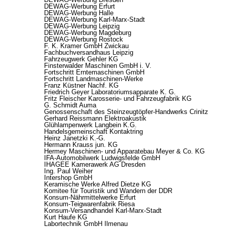
DEWAG-Werbung Erfurt
DEWAG-Werbung Halle
DEWAG-Werbung Karl-Marx-Stadt
DEWAG-Werbung Leipzig
DEWAG-Werbung Magdeburg
DEWAG-Werbung Rostock
F. K. Kramer GmbH Zwickau
Fachbuchversandhaus Leipzig
Fahrzeugwerk Gehler KG
Finsterwalder Maschinen GmbH i. V.
Fortschritt Erntemaschinen GmbH
Fortschritt Landmaschinen-Werke
Franz Küstner Nachf. KG
Friedrich Geyer Laboratoriumsapparate K. G.
Fritz Fleischer Karosserie- und Fahrzeugfabrik KG
G. Schmidt Auma
Genossenschaft des Steinzeugtöpfer-Handwerks Crinitz
Gerhard Reissmann Elektroakustik
Glühlampenwerk Langbein K.G.
Handelsgemeinschaft Kontaktring
Heinz Janetzki K.-G.
Hermann Krauss jun. KG
Hermey Maschinen- und Apparatebau Meyer & Co. KG
IFA-Automobilwerk Ludwigsfelde GmbH
IHAGEE Kamerawerk AG Dresden
Ing. Paul Weiher
Intershop GmbH
Keramische Werke Alfred Dietze KG
Komitee für Touristik und Wandern der DDR
Konsum-Nährmittelwerke Erfurt
Konsum-Teigwarenfabrik Riesa
Konsum-Versandhandel Karl-Marx-Stadt
Kurt Haufe KG
Labortechnik GmbH Ilmenau