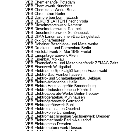
VEB Chemiehandel Potsdam
VEB Chemiewerk Nünchritz
VEB Chemische Werke Buna
VEB Chromatron Berlin
VEB Dämpferbau Lommatzsch
VEB DEKORPLATTEN Friedrichroda
VEB Dieselmotorenwerk Kamenz
VEB Dieselmotorenwerk Rostock
VEB Dieselmotorenwerk Schönebeck
VEB DIMA Landmaschinen-Bau Dingelstädt
VEB dkk Scharfenstein
VEB Döbelner Beschläge- und Metallwerke
VEB Druckguss und Formenbau Berlin
VEB Edelstahlwerk 8. Mai 1945 Freital
VEB Einspritzgerätewerk Aken
VEB Eisenbau Mölkau
VEB Eisengießerei und Maschinenfabrik ZEMAG Zeitz
VEB Eisenwerk Wittigsthal
VEB Elektrische Spezialglühlampen Frauenwald
VEB Elektro Bad Frankenhausen
VEB Elektro- und Schaltanlagenbau Uebigau
VEB Elektro-Anlagenbau Halle
VEB Elektro-Haushaltgeräte Brandenburg
VEB Elektro-Industrieofenbau Römhild
VEB Elektroapparate-Werke Berlin-Treptow
VEB Elektrogerätebau Mühlhausen
VEB Elektrogerätewerk Gornsdorf
VEB Elektrogerätewerk Suhl
VEB Elektroinstallation Oberlind
VEB Elektrokohle Lichtenberg
VEB Elektromaschinenbau Sachsenwerk Dresden
VEB Elektromechanik Berlin-Kaulsdorf
VEB Elektromess Dresden
VEB Elektromotorenwerk Dessau