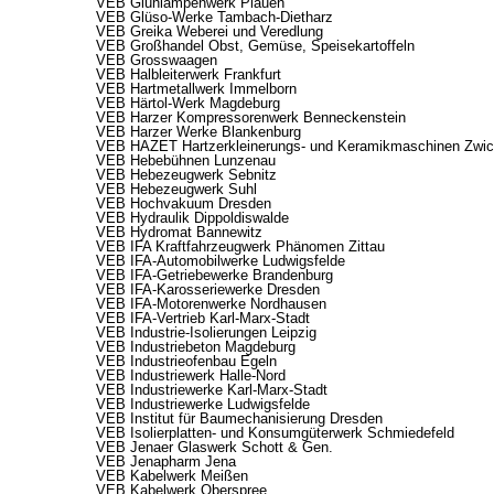
VEB Glühlampenwerk Plauen
VEB Glüso-Werke Tambach-Dietharz
VEB Greika Weberei und Veredlung
VEB Großhandel Obst, Gemüse, Speisekartoffeln
VEB Grosswaagen
VEB Halbleiterwerk Frankfurt
VEB Hartmetallwerk Immelborn
VEB Härtol-Werk Magdeburg
VEB Harzer Kompressorenwerk Benneckenstein
VEB Harzer Werke Blankenburg
VEB HAZET Hartzerkleinerungs- und Keramikmaschinen Zwi
VEB Hebebühnen Lunzenau
VEB Hebezeugwerk Sebnitz
VEB Hebezeugwerk Suhl
VEB Hochvakuum Dresden
VEB Hydraulik Dippoldiswalde
VEB Hydromat Bannewitz
VEB IFA Kraftfahrzeugwerk Phänomen Zittau
VEB IFA-Automobilwerke Ludwigsfelde
VEB IFA-Getriebewerke Brandenburg
VEB IFA-Karosseriewerke Dresden
VEB IFA-Motorenwerke Nordhausen
VEB IFA-Vertrieb Karl-Marx-Stadt
VEB Industrie-Isolierungen Leipzig
VEB Industriebeton Magdeburg
VEB Industrieofenbau Egeln
VEB Industriewerk Halle-Nord
VEB Industriewerke Karl-Marx-Stadt
VEB Industriewerke Ludwigsfelde
VEB Institut für Baumechanisierung Dresden
VEB Isolierplatten- und Konsumgüterwerk Schmiedefeld
VEB Jenaer Glaswerk Schott & Gen.
VEB Jenapharm Jena
VEB Kabelwerk Meißen
VEB Kabelwerk Oberspree