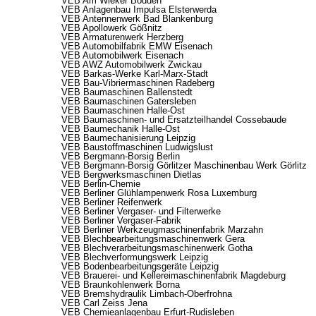
VEB Am Wieker Bodden
VEB Anlagenbau Impulsa Elsterwerda
VEB Antennenwerk Bad Blankenburg
VEB Apollowerk Gößnitz
VEB Armaturenwerk Herzberg
VEB Automobilfabrik EMW Eisenach
VEB Automobilwerk Eisenach
VEB AWZ Automobilwerk Zwickau
VEB Barkas-Werke Karl-Marx-Stadt
VEB Bau-Vibriermaschinen Radeberg
VEB Baumaschinen Ballenstedt
VEB Baumaschinen Gatersleben
VEB Baumaschinen Halle-Ost
VEB Baumaschinen- und Ersatzteilhandel Cossebaude
VEB Baumechanik Halle-Ost
VEB Baumechanisierung Leipzig
VEB Baustoffmaschinen Ludwigslust
VEB Bergmann-Borsig Berlin
VEB Bergmann-Borsig Görlitzer Maschinenbau Werk Görlitz
VEB Bergwerksmaschinen Dietlas
VEB Berlin-Chemie
VEB Berliner Glühlampenwerk Rosa Luxemburg
VEB Berliner Reifenwerk
VEB Berliner Vergaser- und Filterwerke
VEB Berliner Vergaser-Fabrik
VEB Berliner Werkzeugmaschinenfabrik Marzahn
VEB Blechbearbeitungsmaschinenwerk Gera
VEB Blechverarbeitungsmaschinenwerk Gotha
VEB Blechverformungswerk Leipzig
VEB Bodenbearbeitungsgeräte Leipzig
VEB Brauerei- und Kellereimaschinenfabrik Magdeburg
VEB Braunkohlenwerk Borna
VEB Bremshydraulik Limbach-Oberfrohna
VEB Carl Zeiss Jena
VEB Chemieanlagenbau Erfurt-Rudisleben