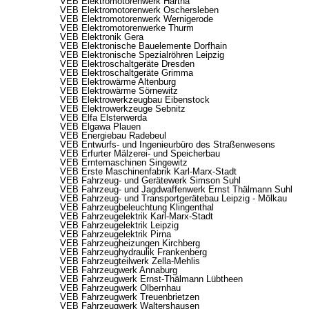
VEB Elektromotorenwerk Hartha
VEB Elektromotorenwerk Oschersleben
VEB Elektromotorenwerk Wernigerode
VEB Elektromotorenwerke Thurm
VEB Elektronik Gera
VEB Elektronische Bauelemente Dorfhain
VEB Elektronische Spezialröhren Leipzig
VEB Elektroschaltgeräte Dresden
VEB Elektroschaltgeräte Grimma
VEB Elektrowärme Altenburg
VEB Elektrowärme Sörnewitz
VEB Elektrowerkzeugbau Eibenstock
VEB Elektrowerkzeuge Sebnitz
VEB Elfa Elsterwerda
VEB Elgawa Plauen
VEB Energiebau Radebeul
VEB Entwurfs- und Ingenieurbüro des Straßenwesens
VEB Erfurter Mälzerei- und Speicherbau
VEB Erntemaschinen Singewitz
VEB Erste Maschinenfabrik Karl-Marx-Stadt
VEB Fahrzeug- und Gerätewerk Simson Suhl
VEB Fahrzeug- und Jagdwaffenwerk Ernst Thälmann Suhl
VEB Fahrzeug- und Transportgerätebau Leipzig - Mölkau
VEB Fahrzeugbeleuchtung Klingenthal
VEB Fahrzeugelektrik Karl-Marx-Stadt
VEB Fahrzeugelektrik Leipzig
VEB Fahrzeugelektrik Pirna
VEB Fahrzeugheizungen Kirchberg
VEB Fahrzeughydraulik Frankenberg
VEB Fahrzeugteilwerk Zella-Mehlis
VEB Fahrzeugwerk Annaburg
VEB Fahrzeugwerk Ernst-Thälmann Lübtheen
VEB Fahrzeugwerk Olbernhau
VEB Fahrzeugwerk Treuenbrietzen
VEB Fahrzeugwerk Waltershausen