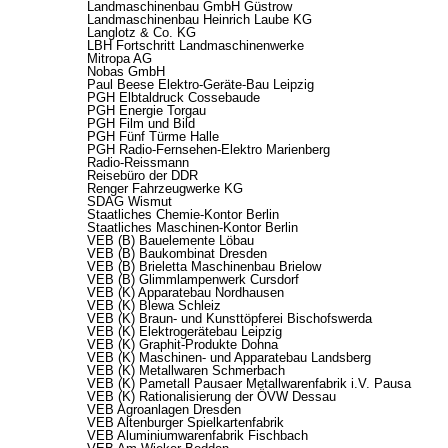
Landmaschinenbau GmbH Güstrow
Landmaschinenbau Heinrich Laube KG
Langlotz & Co. KG
LBH Fortschritt Landmaschinenwerke
Mitropa AG
Nobas GmbH
Paul Beese Elektro-Geräte-Bau Leipzig
PGH Elbtaldruck Cossebaude
PGH Energie Torgau
PGH Film und Bild
PGH Fünf Türme Halle
PGH Radio-Fernsehen-Elektro Marienberg
Radio-Reissmann
Reisebüro der DDR
Renger Fahrzeugwerke KG
SDAG Wismut
Staatliches Chemie-Kontor Berlin
Staatliches Maschinen-Kontor Berlin
VEB (B) Bauelemente Löbau
VEB (B) Baukombinat Dresden
VEB (B) Brieletta Maschinenbau Brielow
VEB (B) Glimmlampenwerk Cursdorf
VEB (K) Apparatebau Nordhausen
VEB (K) Blewa Schleiz
VEB (K) Braun- und Kunsttöpferei Bischofswerda
VEB (K) Elektrogerätebau Leipzig
VEB (K) Graphit-Produkte Dohna
VEB (K) Maschinen- und Apparatebau Landsberg
VEB (K) Metallwaren Schmerbach
VEB (K) Pametall Pausaer Metallwarenfabrik i.V. Pausa
VEB (K) Rationalisierung der ÖVW Dessau
VEB Agroanlagen Dresden
VEB Altenburger Spielkartenfabrik
VEB Aluminiumwarenfabrik Fischbach