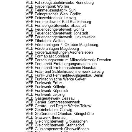
VEB Fahrzeugzubehörwerke Ronneburg
VEB Farbenfabrik Wolfen
VEB Feinmeßzeugfabrik Suhl
VEB Feinoptisches Werk Görlitz
VEB Feinwerktechnik Leipzig
VEB Fernmeldewerk Bad Blankenburg
VEB Fernsehgerätewerke Stassfurt
VEB Feuerlöschgerätewerk Görlitz
VEB Feuerlöschgerätewerk Jöhstadt
VEB Feuerlöschgerätewerk Luckenwalde
VEB Filmfabrik Wolfen
VEB Förderanlagen 7. Oktober Magdeburg
VEB Förderanlagen Magdeburg
VEB Förderausrüstungen Aschersleben
VEB Formaplast Sohland
VEB Forschungszentrum Mikroelektronik Dresden
VEB Fortschritt Erntebergungsmaschinen
VEB Fortschritt Erntemaschinen Neustadt
VEB Fräs- und Schleifmaschinenwerk Leipzig
VEB Funk- und Fernmelde-Anlagenbau Berlin
VEB Funktechnische Werke Geyer
VEB Funkwerk Erfurt
VEB Funkwerk Kölleda
VEB Funkwerk Köpenick
VEB Funkwerk Leipzig
VEB Gasgerätewerk Dessau
VEB Geraer Kompressorenwerk
VEB Geräte- und Regler-Werke Teltow
VEB Getriebefabrik Coswig
VEB Gießerei und Ofenbau Königshütte
VEB Glaswerk Ilmenau
VEB Gleichrichterwerk Großräschen
VEB Gleichrichterwerk Stahnsdorf
VEB Glühlampenwerk Oberweißbach