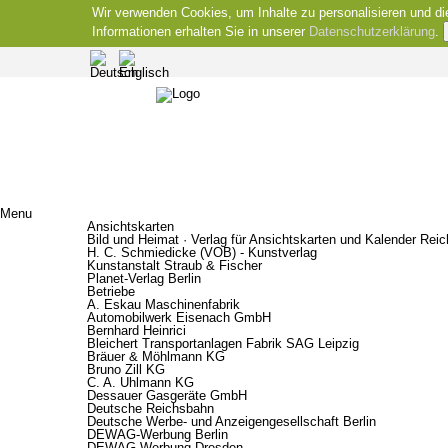
Wir verwenden Cookies, um Inhalte zu personalisieren und di
Informationen erhalten Sie in unserer
Datenschutzerklärung
.
Menu
Ansichtskarten
Bild und Heimat · Verlag für Ansichtskarten und Kalender Rei
H. C. Schmiedicke (VOB) - Kunstverlag
Kunstanstalt Straub & Fischer
Planet-Verlag Berlin
Betriebe
A. Eskau Maschinenfabrik
Automobilwerk Eisenach GmbH
Bernhard Heinrici
Bleichert Transportanlagen Fabrik SAG Leipzig
Bräuer & Möhlmann KG
Bruno Zill KG
C. A. Uhlmann KG
Dessauer Gasgeräte GmbH
Deutsche Reichsbahn
Deutsche Werbe- und Anzeigengesellschaft Berlin
DEWAG-Werbung Berlin
DEWAG-Werbung Dresden