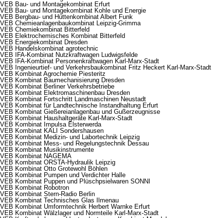
VEB Bau- und Montagekombinat Erfurt
VEB Bau- und Montagekombinat Kohle und Energie
VEB Bergbau- und Hüttenkombinat Albert Funk
VEB Chemieanlagenbaukombinat Leipzig-Grimma
VEB Chemiekombinat Bitterfeld
VEB Elektrochemisches Kombinat Bitterfeld
VEB Energiekombinat Dresden
VEB Handelskombinat agrotechnic
VEB IFA-Kombinat Nutzkraftwagen Ludwigsfelde
VEB IFA-Kombinat Personenkraftwagen Karl-Marx-Stadt
VEB Ingenieurtief- und Verkehrsbaukombinat Fritz Heckert Karl-Marx-Stadt
VEB Kombinat Agrochemie Piesteritz
VEB Kombinat Baumechanisierung Dresden
VEB Kombinat Berliner Verkehrsbetriebe
VEB Kombinat Elektromaschinenbau Dresden
VEB Kombinat Fortschritt Landmaschinen Neustadt
VEB Kombinat für Landtechnische Instandhaltung Erfurt
VEB Kombinat Gießereianlagenbau und Gußerzeugnisse
VEB Kombinat Haushaltgeräte Karl-Marx-Stadt
VEB Kombinat Impulsa Elsterwerda
VEB Kombinat KALI Sondershausen
VEB Kombinat Medizin- und Labortechnik Leipzig
VEB Kombinat Mess- und Regelungstechnik Dessau
VEB Kombinat Musikinstrumente
VEB Kombinat NAGEMA
VEB Kombinat ORSTA-Hydraulik Leipzig
VEB Kombinat Otto Grotewohl Böhlen
VEB Kombinat Pumpen und Verdichter Halle
VEB Kombinat Puppen und Plüschpsielwaren SONNI
VEB Kombinat Robotron
VEB Kombinat Stern-Radio Berlin
VEB Kombinat Technisches Glas Ilmenau
VEB Kombinat Umformtechnik Herbert Warnke Erfurt
VEB Kombinat Wälzlager und Normteile Karl-Marx-Stadt