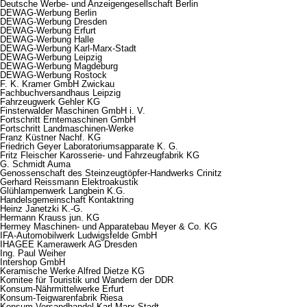
Deutsche Werbe- und Anzeigengesellschaft Berlin
DEWAG-Werbung Berlin
DEWAG-Werbung Dresden
DEWAG-Werbung Erfurt
DEWAG-Werbung Halle
DEWAG-Werbung Karl-Marx-Stadt
DEWAG-Werbung Leipzig
DEWAG-Werbung Magdeburg
DEWAG-Werbung Rostock
F. K. Kramer GmbH Zwickau
Fachbuchversandhaus Leipzig
Fahrzeugwerk Gehler KG
Finsterwalder Maschinen GmbH i. V.
Fortschritt Erntemaschinen GmbH
Fortschritt Landmaschinen-Werke
Franz Küstner Nachf. KG
Friedrich Geyer Laboratoriumsapparate K. G.
Fritz Fleischer Karosserie- und Fahrzeugfabrik KG
G. Schmidt Auma
Genossenschaft des Steinzeugtöpfer-Handwerks Crinitz
Gerhard Reissmann Elektroakustik
Glühlampenwerk Langbein K.G.
Handelsgemeinschaft Kontaktring
Heinz Janetzki K.-G.
Hermann Krauss jun. KG
Hermey Maschinen- und Apparatebau Meyer & Co. KG
IFA-Automobilwerk Ludwigsfelde GmbH
IHAGEE Kamerawerk AG Dresden
Ing. Paul Weiher
Intershop GmbH
Keramische Werke Alfred Dietze KG
Komitee für Touristik und Wandern der DDR
Konsum-Nährmittelwerke Erfurt
Konsum-Teigwarenfabrik Riesa
Konsum-Versandhandel Karl-Marx-Stadt