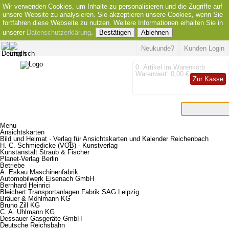
Wir verwenden Cookies, um Inhalte zu personalisieren und die Zugriffe auf
unsere Website zu analysieren. Sie akzeptieren unsere Cookies, wenn Sie
fortfahren diese Webseite zu nutzen. Weitere Informationen erhalten Sie in
unserer
Datenschutzerklärung
.
Bestätigen
Ablehnen
Neukunde?
Kunden Login
0
Artikel im Warenkorb
Warenwert:
0,00 €
Zur Kasse
Menu
Ansichtskarten
Bild und Heimat · Verlag für Ansichtskarten und Kalender Reichenbach
H. C. Schmiedicke (VOB) - Kunstverlag
Kunstanstalt Straub & Fischer
Planet-Verlag Berlin
Betriebe
A. Eskau Maschinenfabrik
Automobilwerk Eisenach GmbH
Bernhard Heinrici
Bleichert Transportanlagen Fabrik SAG Leipzig
Bräuer & Möhlmann KG
Bruno Zill KG
C. A. Uhlmann KG
Dessauer Gasgeräte GmbH
Deutsche Reichsbahn