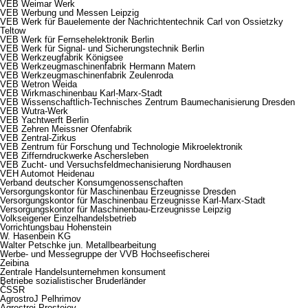
VEB Weimar Werk
VEB Werbung und Messen Leipzig
VEB Werk für Bauelemente der Nachrichtentechnik Carl von Ossietzky
Teltow
VEB Werk für Fernsehelektronik Berlin
VEB Werk für Signal- und Sicherungstechnik Berlin
VEB Werkzeugfabrik Königsee
VEB Werkzeugmaschinenfabrik Hermann Matern
VEB Werkzeugmaschinenfabrik Zeulenroda
VEB Wetron Weida
VEB Wirkmaschinenbau Karl-Marx-Stadt
VEB Wissenschaftlich-Technisches Zentrum Baumechanisierung Dresden
VEB Wutra-Werk
VEB Yachtwerft Berlin
VEB Zehren Meissner Ofenfabrik
VEB Zentral-Zirkus
VEB Zentrum für Forschung und Technologie Mikroelektronik
VEB Zifferndruckwerke Aschersleben
VEB Zucht- und Versuchsfeldmechanisierung Nordhausen
VEH Automot Heidenau
Verband deutscher Konsumgenossenschaften
Versorgungskontor für Maschinenbau Erzeugnisse Dresden
Versorgungskontor für Maschinenbau Erzeugnisse Karl-Marx-Stadt
Versorgungskontor für Maschinenbau-Erzeugnisse Leipzig
Volkseigener Einzelhandelsbetrieb
Vorrichtungsbau Hohenstein
W. Hasenbein KG
Walter Petschke jun. Metallbearbeitung
Werbe- und Messegruppe der VVB Hochseefischerei
Zeibina
Zentrale Handelsunternehmen konsument
Betriebe sozialistischer Bruderländer
ČSSR
AgrostroJ Pelhrimov
Agrostroj Prostejov