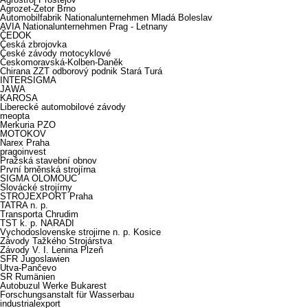
Agrozet-Zetor Brno
Automobilfabrik Nationalunternehmen Mladá Boleslav
AVIA Nationalunternehmen Prag - Letnany
ČEDOK
Česká zbrojovka
České závody motocyklové
Českomoravská-Kolben-Daněk
Chirana ZZT odborový podnik Stará Turá
INTERSIGMA
JAWA
KAROSA
Liberecké automobilové závody
meopta
Merkuria PZO
MOTOKOV
Narex Praha
pragoinvest
Pražská stavební obnov
První brněnská strojírna
SIGMA OLOMOUC
Slovácké strojírny
STROJEXPORT Praha
TATRA n. p.
Transporta Chrudim
TST k. p. NARADI
Vychodoslovenske strojirne n. p. Kosice
Závody Tažkého Strojárstva
Závody V. I. Lenina Plzeň
SFR Jugoslawien
Utva-Pančevo
SR Rumänien
Autobuzul Werke Bukarest
Forschungsanstalt für Wasserbau
industrialexport