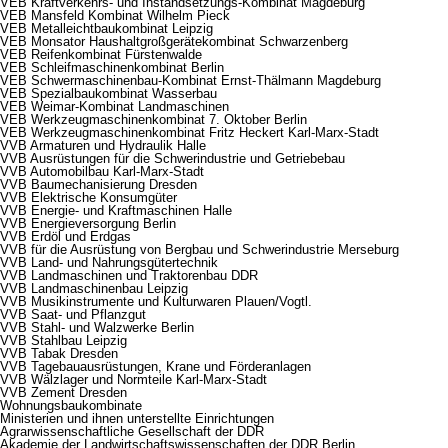
VEB Kraftverkehrs- und Instandsetzungs-Kombinat Magdeburg
VEB Mansfeld Kombinat Wilhelm Pieck
VEB Metalleichtbaukombinat Leipzig
VEB Monsator Haushaltgroßgerätekombinat Schwarzenberg
VEB Reifenkombinat Fürstenwalde
VEB Schleifmaschinenkombinat Berlin
VEB Schwermaschinenbau-Kombinat Ernst-Thälmann Magdeburg
VEB Spezialbaukombinat Wasserbau
VEB Weimar-Kombinat Landmaschinen
VEB Werkzeugmaschinenkombinat 7. Oktober Berlin
VEB Werkzeugmaschinenkombinat Fritz Heckert Karl-Marx-Stadt
VVB Armaturen und Hydraulik Halle
VVB Ausrüstungen für die Schwerindustrie und Getriebebau
VVB Automobilbau Karl-Marx-Stadt
VVB Baumechanisierung Dresden
VVB Elektrische Konsumgüter
VVB Energie- und Kraftmaschinen Halle
VVB Energieversorgung Berlin
VVB Erdöl und Erdgas
VVB für die Ausrüstung von Bergbau und Schwerindustrie Merseburg
VVB Land- und Nahrungsgütertechnik
VVB Landmaschinen und Traktorenbau DDR
VVB Landmaschinenbau Leipzig
VVB Musikinstrumente und Kulturwaren Plauen/Vogtl.
VVB Saat- und Pflanzgut
VVB Stahl- und Walzwerke Berlin
VVB Stahlbau Leipzig
VVB Tabak Dresden
VVB Tagebauausrüstungen, Krane und Förderanlagen
VVB Wälzlager und Normteile Karl-Marx-Stadt
VVB Zement Dresden
Wohnungsbaukombinate
Ministerien und ihnen unterstellte Einrichtungen
Agrarwissenschaftliche Gesellschaft der DDR
Akademie der Landwirtschaftswissenschaften der DDR Berlin