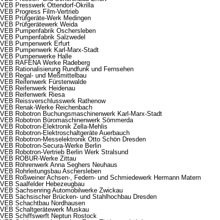
VEB Presswerk Ottendorf-Okrilla
VEB Progress Film-Vertrieb
VEB Prüfgeräte-Werk Medingen
VEB Prüfgerätewerk Weida
VEB Pumpenfabrik Oschersleben
VEB Pumpenfabrik Salzwedel
VEB Pumpenwerk Erfurt
VEB Pumpenwerk Karl-Marx-Stadt
VEB Pumpenwerke Halle
VEB RAFENA Werke Radeberg
VEB Rationalisierung Rundfunk und Fernsehen
VEB Regal- und Meßmittelbau
VEB Reifenwerk Fürstenwalde
VEB Reifenwerk Heidenau
VEB Reifenwerk Riesa
VEB Reissverschlusswerk Rathenow
VEB Renak-Werke Reichenbach
VEB Robotron Buchungsmaschinenwerk Karl-Marx-Stadt
VEB Robotron Büromaschinenwerk Sömmerda
VEB Robotron-Elektronik Zella-Mehlis
VEB Robotron-Elektroschaltgeräte Auerbauch
VEB Robotron-Messelektronik Otto Schön Dresden
VEB Robotron-Secura-Werke Berlin
VEB Robotron-Vertrieb Berlin Werk Stralsund
VEB ROBUR-Werke Zittau
VEB Röhrenwerk Anna Seghers Neuhaus
VEB Rohrleitungsbau Aschersleben
VEB Roßweiner Achsen-, Federn- und Schmiedewerk Hermann Matern
VEB Saalfelder Hebezeugbau
VEB Sachsenring Automobilwerke Zwickau
VEB Sächsischer Brücken- und Stahlhochbau Dresden
VEB Schachtbau Nordhausen
VEB Schaltgerätewerk Muskau
VEB Schiffswerft Neptun Rostock