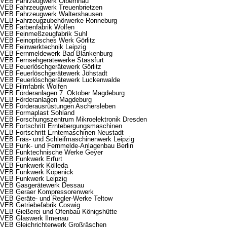
VEB Fahrzeugwerk Olbernhau
VEB Fahrzeugwerk Treuenbrietzen
VEB Fahrzeugwerk Waltershausen
VEB Fahrzeugzubehörwerke Ronneburg
VEB Farbenfabrik Wolfen
VEB Feinmeßzeugfabrik Suhl
VEB Feinoptisches Werk Görlitz
VEB Feinwerktechnik Leipzig
VEB Fernmeldewerk Bad Blankenburg
VEB Fernsehgerätewerke Stassfurt
VEB Feuerlöschgerätewerk Görlitz
VEB Feuerlöschgerätewerk Jöhstadt
VEB Feuerlöschgerätewerk Luckenwalde
VEB Filmfabrik Wolfen
VEB Förderanlagen 7. Oktober Magdeburg
VEB Förderanlagen Magdeburg
VEB Förderausrüstungen Aschersleben
VEB Formaplast Sohland
VEB Forschungszentrum Mikroelektronik Dresden
VEB Fortschritt Erntebergungsmaschinen
VEB Fortschritt Erntemaschinen Neustadt
VEB Fräs- und Schleifmaschinenwerk Leipzig
VEB Funk- und Fernmelde-Anlagenbau Berlin
VEB Funktechnische Werke Geyer
VEB Funkwerk Erfurt
VEB Funkwerk Kölleda
VEB Funkwerk Köpenick
VEB Funkwerk Leipzig
VEB Gasgerätewerk Dessau
VEB Geraer Kompressorenwerk
VEB Geräte- und Regler-Werke Teltow
VEB Getriebefabrik Coswig
VEB Gießerei und Ofenbau Königshütte
VEB Glaswerk Ilmenau
VEB Gleichrichterwerk Großräschen