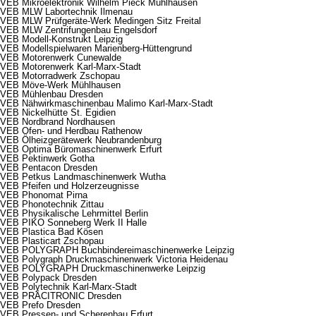
VEB Mikroelektronik Wilhelm Pieck Mühlhausen
VEB MLW Labortechnik Ilmenau
VEB MLW Prüfgeräte-Werk Medingen Sitz Freital
VEB MLW Zentrifungenbau Engelsdorf
VEB Modell-Konstrukt Leipzig
VEB Modellspielwaren Marienberg-Hüttengrund
VEB Motorenwerk Cunewalde
VEB Motorenwerk Karl-Marx-Stadt
VEB Motorradwerk Zschopau
VEB Möve-Werk Mühlhausen
VEB Mühlenbau Dresden
VEB Nähwirkmaschinenbau Malimo Karl-Marx-Stadt
VEB Nickelhütte St. Egidien
VEB Nordbrand Nordhausen
VEB Ofen- und Herdbau Rathenow
VEB Ölheizgerätewerk Neubrandenburg
VEB Optima Büromaschinenwerk Erfurt
VEB Pektinwerk Gotha
VEB Pentacon Dresden
VEB Petkus Landmaschinenwerk Wutha
VEB Pfeifen und Holzerzeugnisse
VEB Phonomat Pirna
VEB Phonotechnik Zittau
VEB Physikalische Lehrmittel Berlin
VEB PIKO Sonneberg Werk II Halle
VEB Plastica Bad Kösen
VEB Plasticart Zschopau
VEB POLYGRAPH Buchbindereimaschinenwerke Leipzig
VEB Polygraph Druckmaschinenwerk Victoria Heidenau
VEB POLYGRAPH Druckmaschinenwerke Leipzig
VEB Polypack Dresden
VEB Polytechnik Karl-Marx-Stadt
VEB PRÄCITRONIC Dresden
VEB Prefo Dresden
VEB Pressen- und Scherenbau Erfurt