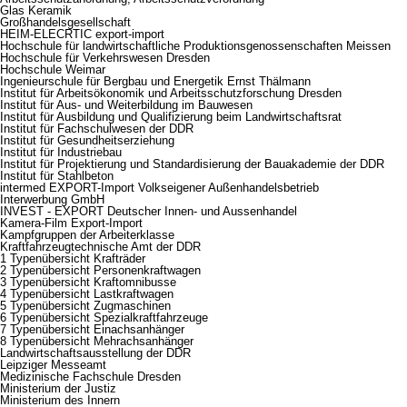
Glas Keramik
Großhandelsgesellschaft
HEIM-ELECRTIC export-import
Hochschule für landwirtschaftliche Produktionsgenossenschaften Meissen
Hochschule für Verkehrswesen Dresden
Hochschule Weimar
Ingenieurschule für Bergbau und Energetik Ernst Thälmann
Institut für Arbeitsökonomik und Arbeitsschutzforschung Dresden
Institut für Aus- und Weiterbildung im Bauwesen
Institut für Ausbildung und Qualifizierung beim Landwirtschaftsrat
Institut für Fachschulwesen der DDR
Institut für Gesundheitserziehung
Institut für Industriebau
Institut für Projektierung und Standardisierung der Bauakademie der DDR
Institut für Stahlbeton
intermed EXPORT-Import Volkseigener Außenhandelsbetrieb
Interwerbung GmbH
INVEST - EXPORT Deutscher Innen- und Aussenhandel
Kamera-Film Export-Import
Kampfgruppen der Arbeiterklasse
Kraftfahrzeugtechnische Amt der DDR
1 Typenübersicht Krafträder
2 Typenübersicht Personenkraftwagen
3 Typenübersicht Kraftomnibusse
4 Typenübersicht Lastkraftwagen
5 Typenübersicht Zugmaschinen
6 Typenübersicht Spezialkraftfahrzeuge
7 Typenübersicht Einachsanhänger
8 Typenübersicht Mehrachsanhänger
Landwirtschaftsausstellung der DDR
Leipziger Messeamt
Medizinische Fachschule Dresden
Ministerium der Justiz
Ministerium des Innern