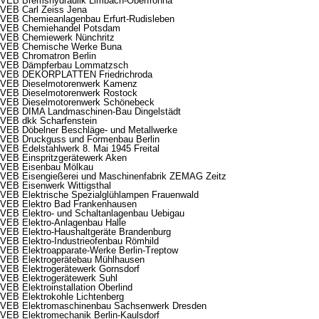
VEB Bremshydraulik Limbach-Oberfrohna
VEB Carl Zeiss Jena
VEB Chemieanlagenbau Erfurt-Rudisleben
VEB Chemiehandel Potsdam
VEB Chemiewerk Nünchritz
VEB Chemische Werke Buna
VEB Chromatron Berlin
VEB Dämpferbau Lommatzsch
VEB DEKORPLATTEN Friedrichroda
VEB Dieselmotorenwerk Kamenz
VEB Dieselmotorenwerk Rostock
VEB Dieselmotorenwerk Schönebeck
VEB DIMA Landmaschinen-Bau Dingelstädt
VEB dkk Scharfenstein
VEB Döbelner Beschläge- und Metallwerke
VEB Druckguss und Formenbau Berlin
VEB Edelstahlwerk 8. Mai 1945 Freital
VEB Einspritzgerätewerk Aken
VEB Eisenbau Mölkau
VEB Eisengießerei und Maschinenfabrik ZEMAG Zeitz
VEB Eisenwerk Wittigsthal
VEB Elektrische Spezialglühlampen Frauenwald
VEB Elektro Bad Frankenhausen
VEB Elektro- und Schaltanlagenbau Uebigau
VEB Elektro-Anlagenbau Halle
VEB Elektro-Haushaltgeräte Brandenburg
VEB Elektro-Industrieofenbau Römhild
VEB Elektroapparate-Werke Berlin-Treptow
VEB Elektrogerätebau Mühlhausen
VEB Elektrogerätewerk Gornsdorf
VEB Elektrogerätewerk Suhl
VEB Elektroinstallation Oberlind
VEB Elektrokohle Lichtenberg
VEB Elektromaschinenbau Sachsenwerk Dresden
VEB Elektromechanik Berlin-Kaulsdorf