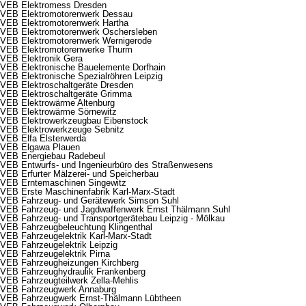
VEB Elektromess Dresden
VEB Elektromotorenwerk Dessau
VEB Elektromotorenwerk Hartha
VEB Elektromotorenwerk Oschersleben
VEB Elektromotorenwerk Wernigerode
VEB Elektromotorenwerke Thurm
VEB Elektronik Gera
VEB Elektronische Bauelemente Dorfhain
VEB Elektronische Spezialröhren Leipzig
VEB Elektroschaltgeräte Dresden
VEB Elektroschaltgeräte Grimma
VEB Elektrowärme Altenburg
VEB Elektrowärme Sörnewitz
VEB Elektrowerkzeugbau Eibenstock
VEB Elektrowerkzeuge Sebnitz
VEB Elfa Elsterwerda
VEB Elgawa Plauen
VEB Energiebau Radebeul
VEB Entwurfs- und Ingenieurbüro des Straßenwesens
VEB Erfurter Mälzerei- und Speicherbau
VEB Erntemaschinen Singewitz
VEB Erste Maschinenfabrik Karl-Marx-Stadt
VEB Fahrzeug- und Gerätewerk Simson Suhl
VEB Fahrzeug- und Jagdwaffenwerk Ernst Thälmann Suhl
VEB Fahrzeug- und Transportgerätebau Leipzig - Mölkau
VEB Fahrzeugbeleuchtung Klingenthal
VEB Fahrzeugelektrik Karl-Marx-Stadt
VEB Fahrzeugelektrik Leipzig
VEB Fahrzeugelektrik Pirna
VEB Fahrzeugheizungen Kirchberg
VEB Fahrzeughydraulik Frankenberg
VEB Fahrzeugteilwerk Zella-Mehlis
VEB Fahrzeugwerk Annaburg
VEB Fahrzeugwerk Ernst-Thälmann Lübtheen