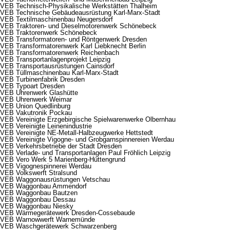
VEB Technisch-Physikalische Werkstätten Thalheim
VEB Technische Gebäudeausrüstung Karl-Marx-Stadt
VEB Textilmaschinenbau Neugersdorf
VEB Traktoren- und Dieselmotorenwerk Schönebeck
VEB Traktorenwerk Schönebeck
VEB Transformatoren- und Röntgenwerk Dresden
VEB Transformatorenwerk Karl Liebknecht Berlin
VEB Transformatorenwerk Reichenbach
VEB Transportanlagenprojekt Leipzig
VEB Transportausrüstungen Cainsdorf
VEB Tüllmaschinenbau Karl-Marx-Stadt
VEB Turbinenfabrik Dresden
VEB Typoart Dresden
VEB Uhrenwerk Glashütte
VEB Uhrenwerk Weimar
VEB Union Quedlinburg
VEB Vakutronik Pockau
VEB Vereinigte Erzgebirgische Spielwarenwerke Olbernhau
VEB Vereinigte Leinenindustrie
VEB Vereinigte NE-Metall-Halbzeugwerke Hettstedt
VEB Vereinigte Vigogne- und Grobgarnspinnereien Werdau
VEB Verkehrsbetriebe der Stadt Dresden
VEB Verlade- und Transportanlagen Paul Fröhlich Leipzig
VEB Vero Werk 5 Marienberg-Hüttengrund
VEB Vigognespinnerei Werdau
VEB Volkswerft Stralsund
VEB Waggonausrüstungen Vetschau
VEB Waggonbau Ammendorf
VEB Waggonbau Bautzen
VEB Waggonbau Dessau
VEB Waggonbau Niesky
VEB Wärmegerätewerk Dresden-Cossebaude
VEB Warnowwerft Warnemünde
VEB Waschgerätewerk Schwarzenberg