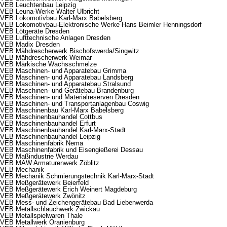
VEB Leuchtenbau Leipzig
VEB Leuna-Werke Walter Ulbricht
VEB Lokomotivbau Karl-Marx Babelsberg
VEB Lokomotivbau-Elektronische Werke Hans Beimler Henningsdorf
VEB Lötgeräte Dresden
VEB Lufttechnische Anlagen Dresden
VEB Madix Dresden
VEB Mähdrescherwerk Bischofswerda/Singwitz
VEB Mähdrescherwerk Weimar
VEB Märkische Wachsschmelze
VEB Maschinen- und Apparatebau Grimma
VEB Maschinen- und Apparatebau Landsberg
VEB Maschinen- und Apparatebau Stralsund
VEB Maschinen- und Gerätebau Brandenburg
VEB Maschinen- und Materialreserven Dresden
VEB Maschinen- und Transportanlagenbau Coswig
VEB Maschinenbau Karl-Marx Babelsberg
VEB Maschinenbauhandel Cottbus
VEB Maschinenbauhandel Erfurt
VEB Maschinenbauhandel Karl-Marx-Stadt
VEB Maschinenbauhandel Leipzig
VEB Maschinenfabrik Nema
VEB Maschinenfabrik und Eisengießerei Dessau
VEB Maßindustrie Werdau
VEB MAW Armaturenwerk Zöblitz
VEB Mechanik
VEB Mechanik Schmierungstechnik Karl-Marx-Stadt
VEB Meßgerätewerk Beierfeld
VEB Meßgerätewerk Erich Weinert Magdeburg
VEB Meßgerätewerk Zwönitz
VEB Mess- und Zeichengerätebau Bad Liebenwerda
VEB Metallschlauchwerk Zwickau
VEB Metallspielwaren Thale
VEB Metallwerk Oranienburg