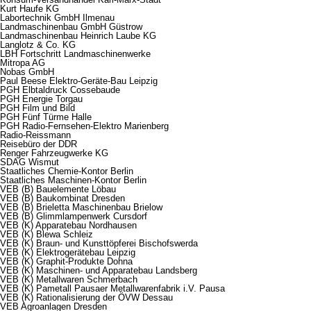
Kurt Haufe KG
Labortechnik GmbH Ilmenau
Landmaschinenbau GmbH Güstrow
Landmaschinenbau Heinrich Laube KG
Langlotz & Co. KG
LBH Fortschritt Landmaschinenwerke
Mitropa AG
Nobas GmbH
Paul Beese Elektro-Geräte-Bau Leipzig
PGH Elbtaldruck Cossebaude
PGH Energie Torgau
PGH Film und Bild
PGH Fünf Türme Halle
PGH Radio-Fernsehen-Elektro Marienberg
Radio-Reissmann
Reisebüro der DDR
Renger Fahrzeugwerke KG
SDAG Wismut
Staatliches Chemie-Kontor Berlin
Staatliches Maschinen-Kontor Berlin
VEB (B) Bauelemente Löbau
VEB (B) Baukombinat Dresden
VEB (B) Brieletta Maschinenbau Brielow
VEB (B) Glimmlampenwerk Cursdorf
VEB (K) Apparatebau Nordhausen
VEB (K) Blewa Schleiz
VEB (K) Braun- und Kunsttöpferei Bischofswerda
VEB (K) Elektrogerätebau Leipzig
VEB (K) Graphit-Produkte Dohna
VEB (K) Maschinen- und Apparatebau Landsberg
VEB (K) Metallwaren Schmerbach
VEB (K) Pametall Pausaer Metallwarenfabrik i.V. Pausa
VEB (K) Rationalisierung der ÖVW Dessau
VEB Agroanlagen Dresden