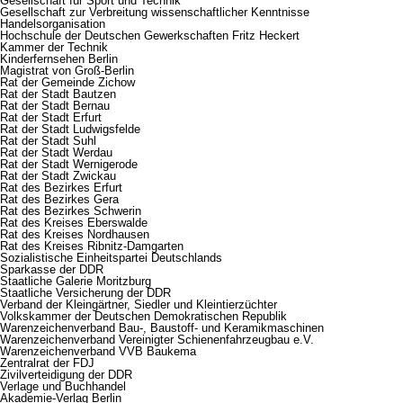
Gesellschaft für Sport und Technik
Gesellschaft zur Verbreitung wissenschaftlicher Kenntnisse
Handelsorganisation
Hochschule der Deutschen Gewerkschaften Fritz Heckert
Kammer der Technik
Kinderfernsehen Berlin
Magistrat von Groß-Berlin
Rat der Gemeinde Zichow
Rat der Stadt Bautzen
Rat der Stadt Bernau
Rat der Stadt Erfurt
Rat der Stadt Ludwigsfelde
Rat der Stadt Suhl
Rat der Stadt Werdau
Rat der Stadt Wernigerode
Rat der Stadt Zwickau
Rat des Bezirkes Erfurt
Rat des Bezirkes Gera
Rat des Bezirkes Schwerin
Rat des Kreises Eberswalde
Rat des Kreises Nordhausen
Rat des Kreises Ribnitz-Damgarten
Sozialistische Einheitspartei Deutschlands
Sparkasse der DDR
Staatliche Galerie Moritzburg
Staatliche Versicherung der DDR
Verband der Kleingärtner, Siedler und Kleintierzüchter
Volkskammer der Deutschen Demokratischen Republik
Warenzeichenverband Bau-, Baustoff- und Keramikmaschinen
Warenzeichenverband Vereinigter Schienenfahrzeugbau e.V.
Warenzeichenverband VVB Baukema
Zentralrat der FDJ
Zivilverteidigung der DDR
Verlage und Buchhandel
Akademie-Verlag Berlin