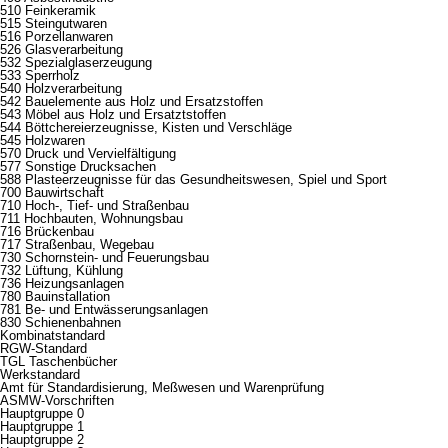
510 Feinkeramik
515 Steingutwaren
516 Porzellanwaren
526 Glasverarbeitung
532 Spezialglaserzeugung
533 Sperrholz
540 Holzverarbeitung
542 Bauelemente aus Holz und Ersatzstoffen
543 Möbel aus Holz und Ersatztstoffen
544 Böttchereierzeugnisse, Kisten und Verschläge
545 Holzwaren
570 Druck und Vervielfältigung
577 Sonstige Drucksachen
588 Plasteerzeugnisse für das Gesundheitswesen, Spiel und Sport
700 Bauwirtschaft
710 Hoch-, Tief- und Straßenbau
711 Hochbauten, Wohnungsbau
716 Brückenbau
717 Straßenbau, Wegebau
730 Schornstein- und Feuerungsbau
732 Lüftung, Kühlung
736 Heizungsanlagen
780 Bauinstallation
781 Be- und Entwässerungsanlagen
830 Schienenbahnen
Kombinatstandard
RGW-Standard
TGL Taschenbücher
Werkstandard
Amt für Standardisierung, Meßwesen und Warenprüfung
ASMW-Vorschriften
Hauptgruppe 0
Hauptgruppe 1
Hauptgruppe 2