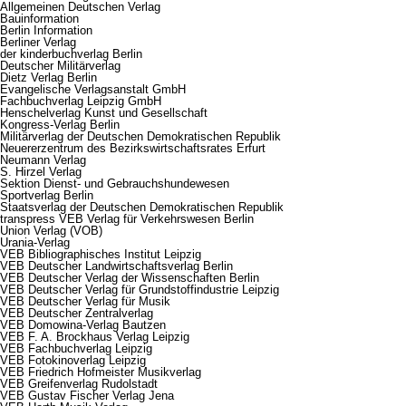
Allgemeinen Deutschen Verlag
Bauinformation
Berlin Information
Berliner Verlag
der kinderbuchverlag Berlin
Deutscher Militärverlag
Dietz Verlag Berlin
Evangelische Verlagsanstalt GmbH
Fachbuchverlag Leipzig GmbH
Henschelverlag Kunst und Gesellschaft
Kongress-Verlag Berlin
Militärverlag der Deutschen Demokratischen Republik
Neuererzentrum des Bezirkswirtschaftsrates Erfurt
Neumann Verlag
S. Hirzel Verlag
Sektion Dienst- und Gebrauchshundewesen
Sportverlag Berlin
Staatsverlag der Deutschen Demokratischen Republik
transpress VEB Verlag für Verkehrswesen Berlin
Union Verlag (VOB)
Urania-Verlag
VEB Bibliographisches Institut Leipzig
VEB Deutscher Landwirtschaftsverlag Berlin
VEB Deutscher Verlag der Wissenschaften Berlin
VEB Deutscher Verlag für Grundstoffindustrie Leipzig
VEB Deutscher Verlag für Musik
VEB Deutscher Zentralverlag
VEB Domowina-Verlag Bautzen
VEB F. A. Brockhaus Verlag Leipzig
VEB Fachbuchverlag Leipzig
VEB Fotokinoverlag Leipzig
VEB Friedrich Hofmeister Musikverlag
VEB Greifenverlag Rudolstadt
VEB Gustav Fischer Verlag Jena