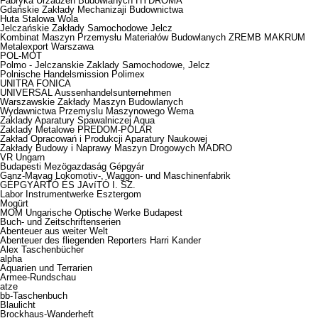
Fabryka Urzadzen Budowlanych HYDROMA
Gdańskie Zakłady Mechanizaji Budownictwa
Huta Stalowa Wola
Jelczańskie Zakłady Samochodowe Jelcz
Kombinat Maszyn Przemysłu Materiałów Budowlanych ZREMB MAKRUM
Metalexport Warszawa
POL-MOT
Polmo - Jelczanskie Zaklady Samochodowe, Jelcz
Polnische Handelsmission Polimex
UNITRA FONICA
UNIVERSAL Aussenhandelsunternehmen
Warszawskie Zakłady Maszyn Budowlanych
Wydawnictwa Przemyslu Maszynowego Wema
Zaklady Aparatury Spawalniczej Aqua
Zaklady Metalowe PREDOM-POLAR
Zakład Opracowań i Produkcji Aparatury Naukowej
Zakłady Budowy i Naprawy Maszyn Drogowych MADRO
VR Ungarn
Budapesti Mezögazdaság Gépgyár
Ganz-Mavag Lokomotiv-, Waggon- und Maschinenfabrik
GÉPGYÁRTÓ ÉS JAvíTÓ I. SZ.
Labor Instrumentwerke Esztergom
Mogürt
MOM Ungarische Optische Werke Budapest
Buch- und Zeitschriftenserien
Abenteuer aus weiter Welt
Abenteuer des fliegenden Reporters Harri Kander
Alex Taschenbücher
alpha
Aquarien und Terrarien
Armee-Rundschau
atze
bb-Taschenbuch
Blaulicht
Brockhaus-Wanderheft