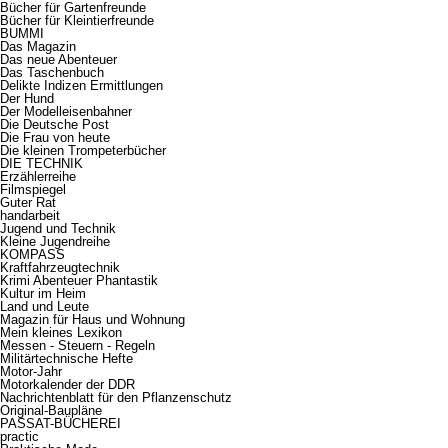
Bücher für Gartenfreunde
Bücher für Kleintierfreunde
BUMMI
Das Magazin
Das neue Abenteuer
Das Taschenbuch
Delikte Indizen Ermittlungen
Der Hund
Der Modelleisenbahner
Die Deutsche Post
Die Frau von heute
Die kleinen Trompeterbücher
DIE TECHNIK
Erzählerreihe
Filmspiegel
Guter Rat
handarbeit
Jugend und Technik
Kleine Jugendreihe
KOMPASS
Kraftfahrzeugtechnik
Krimi Abenteuer Phantastik
Kultur im Heim
Land und Leute
Magazin für Haus und Wohnung
Mein kleines Lexikon
Messen - Steuern - Regeln
Militärtechnische Hefte
Motor-Jahr
Motorkalender der DDR
Nachrichtenblatt für den Pflanzenschutz
Original-Baupläne
PASSAT-BÜCHEREI
practic