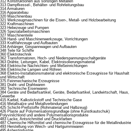
312 Konstruktionen aus sonstigen Metallen
313 Dampfkessel-, Behälter- und Rohrleitungsbau
314 Armaturen
316 Apparatebau
320 Maschinenbau
321 Werkzeugmaschinen für die Eisen-, Metall- und Holzbearbeitung
322 Kraftmaschinen
323 Hebezeuge und Pumpen
326 Spezialarbeitsmaschinen
327 Maschinenteile
328 Hand- und Maschinenwerkzeuge, Vorrichtungen
333 Kraftfahrzeuge und Aufbauten
334 Anhänger, Gespannwagen und Aufbauten
348 Teile für Schiffe
360 Elektrotechnik
362 Transformatoren, Hoch- und Niederspannungsschaltgeräte
363 Drähte, Leitungen, Kabel, Elektroisolierungsmaterial
364 Elektrische Nachrichten- und Meßeinrichtungen
366 Elektrische Lampen und Röhren
368 Elektro-Installationsmaterial und elektronische Erzeugnisse für Haushalt
und Wirtschaft
375 Feinmechanische Erzeugnisse
381 Draht- und Drahtwaren
382 Technische Eisenwaren
384 Geräte und Bedarfsartikel, Geräte, Bedarfsartikel, Landwirtschaft, Haus,
Gewerbe
415 Karbid, Kalkstickstoff und Technische Gase
416 Metallsalze und Metallverbindungen
425 Schicht-Preßstoffe (Rohmaterial und Halbzeug)
426 Plaste auf Polymerisationsgrundlage (ohne Kunstkautschuk)
Polyvinilchlorid und andere Polymerisationsprodukte
483 Lacke, Antsrichmittel und Druckfarben
487 Chemische Hilfsmittel und chemische Erzeugnisse für die Metallindustrie
493 Herstellung von Weich- und Hartgummiwaren
495 Asbestindustrie