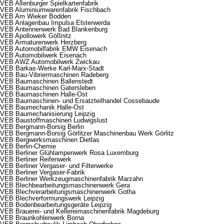
VEB Altenburger Spielkartenfabrik
VEB Aluminiumwarenfabrik Fischbach
VEB Am Wieker Bodden
VEB Anlagenbau Impulsa Elsterwerda
VEB Antennenwerk Bad Blankenburg
VEB Apollowerk Gößnitz
VEB Armaturenwerk Herzberg
VEB Automobilfabrik EMW Eisenach
VEB Automobilwerk Eisenach
VEB AWZ Automobilwerk Zwickau
VEB Barkas-Werke Karl-Marx-Stadt
VEB Bau-Vibriermaschinen Radeberg
VEB Baumaschinen Ballenstedt
VEB Baumaschinen Gatersleben
VEB Baumaschinen Halle-Ost
VEB Baumaschinen- und Ersatzteilhandel Cossebaude
VEB Baumechanik Halle-Ost
VEB Baumechanisierung Leipzig
VEB Baustoffmaschinen Ludwigslust
VEB Bergmann-Borsig Berlin
VEB Bergmann-Borsig Görlitzer Maschinenbau Werk Görlitz
VEB Bergwerksmaschinen Dietlas
VEB Berlin-Chemie
VEB Berliner Glühlampenwerk Rosa Luxemburg
VEB Berliner Reifenwerk
VEB Berliner Vergaser- und Filterwerke
VEB Berliner Vergaser-Fabrik
VEB Berliner Werkzeugmaschinenfabrik Marzahn
VEB Blechbearbeitungsmaschinenwerk Gera
VEB Blechverarbeitungsmaschinenwerk Gotha
VEB Blechverformungswerk Leipzig
VEB Bodenbearbeitungsgeräte Leipzig
VEB Brauerei- und Kellereimaschinenfabrik Magdeburg
VEB Braunkohlenwerk Borna