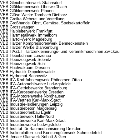
VEB Gleichrichterwerk Stahnsdorf
VEB Glühlampenwerk Oberweißbach
VEB Glühlampenwerk Plauen
VEB Glüso-Werke Tambach-Dietharz
VEB Greika Weberei und Veredlung
VEB Großhandel Obst, Gemüse, Speisekartoffeln
VEB Grosswaagen
VEB Halbleiterwerk Frankfurt
VEB Hartmetallwerk Immelborn
VEB Härtol-Werk Magdeburg
VEB Harzer Kompressorenwerk Benneckenstein
VEB Harzer Werke Blankenburg
VEB HAZET Hartzerkleinerungs- und Keramikmaschinen Zwickau
VEB Hebebühnen Lunzenau
VEB Hebezeugwerk Sebnitz
VEB Hebezeugwerk Suhl
VEB Hochvakuum Dresden
VEB Hydraulik Dippoldiswalde
VEB Hydromat Bannewitz
VEB IFA Kraftfahrzeugwerk Phänomen Zittau
VEB IFA-Automobilwerke Ludwigsfelde
VEB IFA-Getriebewerke Brandenburg
VEB IFA-Karosseriewerke Dresden
VEB IFA-Motorenwerke Nordhausen
VEB IFA-Vertrieb Karl-Marx-Stadt
VEB Industrie-Isolierungen Leipzig
VEB Industriebeton Magdeburg
VEB Industrieofenbau Egeln
VEB Industriewerk Halle-Nord
VEB Industriewerke Karl-Marx-Stadt
VEB Industriewerke Ludwigsfelde
VEB Institut für Baumechanisierung Dresden
VEB Isolierplatten- und Konsumgüterwerk Schmiedefeld
VEB Jenaer Glaswerk Schott & Gen.