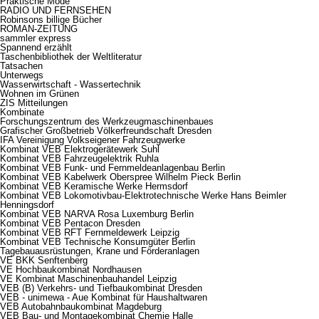
Praktische Mode
RADIO UND FERNSEHEN
Robinsons billige Bücher
ROMAN-ZEITUNG
sammler express
Spannend erzählt
Taschenbibliothek der Weltliteratur
Tatsachen
Unterwegs
Wasserwirtschaft - Wassertechnik
Wohnen im Grünen
ZIS Mitteilungen
Kombinate
Forschungszentrum des Werkzeugmaschinenbaues
Grafischer Großbetrieb Völkerfreundschaft Dresden
IFA Vereinigung Volkseigener Fahrzeugwerke
Kombinat VEB Elektrogerätewerk Suhl
Kombinat VEB Fahrzeugelektrik Ruhla
Kombinat VEB Funk- und Fernmeldeanlagenbau Berlin
Kombinat VEB Kabelwerk Oberspree Wilhelm Pieck Berlin
Kombinat VEB Keramische Werke Hermsdorf
Kombinat VEB Lokomotivbau-Elektrotechnische Werke Hans Beimler
Henningsdorf
Kombinat VEB NARVA Rosa Luxemburg Berlin
Kombinat VEB Pentacon Dresden
Kombinat VEB RFT Fernmeldewerk Leipzig
Kombinat VEB Technische Konsumgüter Berlin
Tagebauausrüstungen, Krane und Förderanlagen
VE BKK Senftenberg
VE Hochbaukombinat Nordhausen
VE Kombinat Maschinenbauhandel Leipzig
VEB (B) Verkehrs- und Tiefbaukombinat Dresden
VEB - unimewa - Aue Kombinat für Haushaltwaren
VEB Autobahnbaukombinat Magdeburg
VEB Bau- und Montagekombinat Chemie Halle