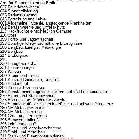
Amt für Standardisierung Berlin
027 Feuerlöschwesen
034 Standardisierung
035 Rationalisierung
045 Forschung und Lehre
061 Allgemeine Hygenie, ansteckende Krankheiten
062 Berufshygenie und Unfallschutz
113 Hackfrüchte einschließlich Gemüse
116 Obst
150 Forst- und Jagdwirtschaft
153 Sonstige forstwirtschaftliche Erzeugnisse
200 Bergbau, Energie, Metallurgie
210 Bergbau
214 Erzbergbau
216
230 Energiewirtschaft
231 Elektroenergie
237 Wasser
250 Steine und Erden
251 Kalk und Gipsstein, Dolomit
255 Bindemittel
256 Ziegelei-Erzeugnisse
257 Kunststeinerzeugnisse, Isoliermittel und Leichtbauplatten
270 Eisen- und Stahlgewinnung
275 Erzeugnisse für Warmwalzwerke
277 Schmiedestücke, Gesenkpreßteile und schwere Stanzteile
280 NE-Metallgewinnung
284 NE-Metallhalbzeug
291 Grau- und Temperguß
295 Schwermetallguß
296 Leichtmetallguß
300 Eisen- und Metallverarbeitung
310 Stahl- und Metallbau
311 Stahl- und Eisenkonstruktionen