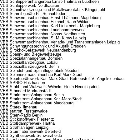
VEB Schlepperanhängerbau Ernst-Thälmann Lübtheen
VEB Schlepperwerk Nordhausen
VEB Schnittwerkzeuge- und Metallwarenfabrik Klingentahl
VEB Schreibgeräte BT Schreibfeder
VEB Schwermaschinenbau Ernst-Thälmann Magdeburg
VEB Schwermaschinenbau Heinrich Rauh Wildau
VEB Schwermaschinenbau Karl-Liebknecht Magdeburg
VEB Schwermaschinenbau Lauchhammerwerk
VEB Schwermaschinenbau Nobas Nordhausen
VEB Schwermaschinenbau S. M. Kirow Leipzig
VEB Schwermaschinenbau Verlade- und Transportanlagen Leipzig
VEB Schwingungstechnik und Akustik Dresden
VEB Sirokko-Gerätewerk Neubrandenburg
VEB Spann- und Biegewerkzeuge
VEB Spezialanhängerbau Bornsen
VEB Spezialfahrzeugbau Löbau
VEB Spezialfahrzeugwerk Berlin
VEB Spindel- und Spinnflügelfabrik Neudorf
VEB Spinnereimaschinenbau Karl-Marx-Stadt
VEB Sportgerätewerk Karl-Marx-Stadt Betriebsteil VI-Angelrollenbau
VEB SPRIO Holzhausen
VEB Stahl- und Walzwerk Wilhelm Florin Henningsdorf
VEB Standard Markranstädt
VEB Starkstrom-Anlagenbau Berlin
VEB Starkstrom-Anlagenbau Karl-Marx-Stadt
VEB Starkstrom-Anlagenbau Magdeburg
VEB Statex Ilmenau
VEB statron Fürstenwalde
VEB Stern-Radio Berlin
VEB Stickstoffwerk Piesteritz
VEB Stoßdämpferwerk Hartha
VEB Strahlanlagen Leipzig
VEB Sturmlaternenwerk Beierfeld
VEB Synthesewerk Schwarzheide
VEB Tachometerwellen- und Maschinenbau Leipzig