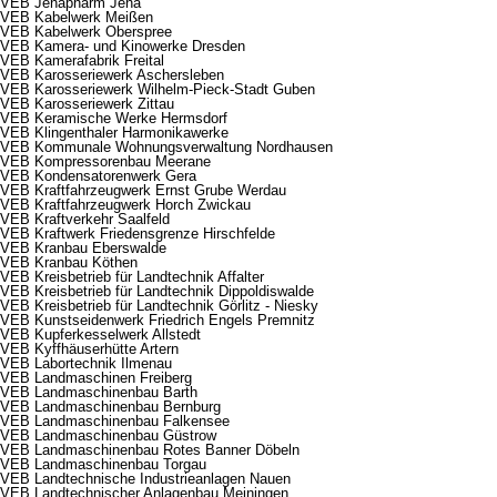
VEB Jenapharm Jena
VEB Kabelwerk Meißen
VEB Kabelwerk Oberspree
VEB Kamera- und Kinowerke Dresden
VEB Kamerafabrik Freital
VEB Karosseriewerk Aschersleben
VEB Karosseriewerk Wilhelm-Pieck-Stadt Guben
VEB Karosseriewerk Zittau
VEB Keramische Werke Hermsdorf
VEB Klingenthaler Harmonikawerke
VEB Kommunale Wohnungsverwaltung Nordhausen
VEB Kompressorenbau Meerane
VEB Kondensatorenwerk Gera
VEB Kraftfahrzeugwerk Ernst Grube Werdau
VEB Kraftfahrzeugwerk Horch Zwickau
VEB Kraftverkehr Saalfeld
VEB Kraftwerk Friedensgrenze Hirschfelde
VEB Kranbau Eberswalde
VEB Kranbau Köthen
VEB Kreisbetrieb für Landtechnik Affalter
VEB Kreisbetrieb für Landtechnik Dippoldiswalde
VEB Kreisbetrieb für Landtechnik Görlitz - Niesky
VEB Kunstseidenwerk Friedrich Engels Premnitz
VEB Kupferkesselwerk Allstedt
VEB Kyffhäuserhütte Artern
VEB Labortechnik Ilmenau
VEB Landmaschinen Freiberg
VEB Landmaschinenbau Barth
VEB Landmaschinenbau Bernburg
VEB Landmaschinenbau Falkensee
VEB Landmaschinenbau Güstrow
VEB Landmaschinenbau Rotes Banner Döbeln
VEB Landmaschinenbau Torgau
VEB Landtechnische Industrieanlagen Nauen
VEB Landtechnischer Anlagenbau Meiningen