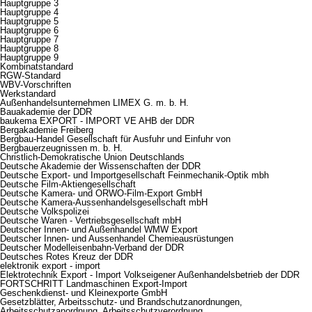
Hauptgruppe 3
Hauptgruppe 4
Hauptgruppe 5
Hauptgruppe 6
Hauptgruppe 7
Hauptgruppe 8
Hauptgruppe 9
Kombinatstandard
RGW-Standard
WBV-Vorschriften
Werkstandard
Außenhandelsunternehmen LIMEX G. m. b. H.
Bauakademie der DDR
baukema EXPORT - IMPORT VE AHB der DDR
Bergakademie Freiberg
Bergbau-Handel Gesellschaft für Ausfuhr und Einfuhr von
Bergbauerzeugnissen m. b. H.
Christlich-Demokratische Union Deutschlands
Deutsche Akademie der Wissenschaften der DDR
Deutsche Export- und Importgesellschaft Feinmechanik-Optik mbh
Deutsche Film-Aktiengesellschaft
Deutsche Kamera- und ORWO-Film-Export GmbH
Deutsche Kamera-Aussenhandelsgesellschaft mbH
Deutsche Volkspolizei
Deutsche Waren - Vertriebsgesellschaft mbH
Deutscher Innen- und Außenhandel WMW Export
Deutscher Innen- und Aussenhandel Chemieausrüstungen
Deutscher Modelleisenbahn-Verband der DDR
Deutsches Rotes Kreuz der DDR
elektronik export - import
Elektrotechnik Export - Import Volkseigener Außenhandelsbetrieb der DDR
FORTSCHRITT Landmaschinen Export-Import
Geschenkdienst- und Kleinexporte GmbH
Gesetzblätter, Arbeitsschutz- und Brandschutzanordnungen,
Arbeitsschutzanordnung, Arbeitsschutzverordnung