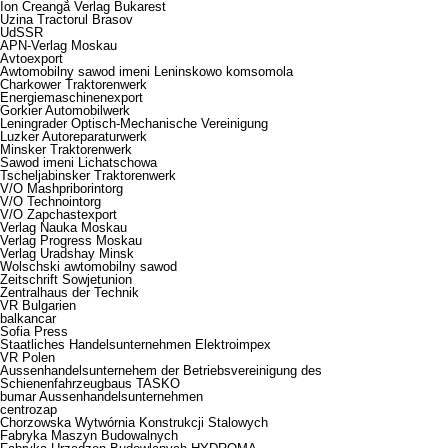
Ion Creangă Verlag Bukarest
Uzina Tractorul Brasov
UdSSR
APN-Verlag Moskau
Avtoexport
Awtomobilny sawod imeni Leninskowo komsomola
Charkower Traktorenwerk
Energiemaschinenexport
Gorkier Automobilwerk
Leningrader Optisch-Mechanische Vereinigung
Luzker Autoreparaturwerk
Minsker Traktorenwerk
Sawod imeni Lichatschowa
Tscheljabinsker Traktorenwerk
V/O Mashpriborintorg
V/O Technointorg
V/O Zapchastexport
Verlag Nauka Moskau
Verlag Progress Moskau
Verlag Uradshay Minsk
Wolschski awtomobilny sawod
Zeitschrift Sowjetunion
Zentralhaus der Technik
VR Bulgarien
balkancar
Sofia Press
Staatliches Handelsunternehmen Elektroimpex
VR Polen
Aussenhandelsunternehem der Betriebsvereinigung des
Schienenfahrzeugbaus TASKO
bumar Aussenhandelsunternehmen
centrozap
Chorzowska Wytwórnia Konstrukcji Stalowych
Fabryka Maszyn Budowalnych