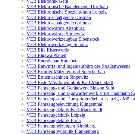
VEB Elektronik Gera
VEB Elektronische Bauelemente Dorfhain
VEB Elektronische Spezialröhren Leipzig
VEB Elektroschaltgeräte Dresden
VEB Elektroschaltgeräte Grimma
VEB Elektrowärme Altenburg
VEB Elektrowärme Sörnewitz
VEB Elektrowerkzeugbau Eibenstock
VEB Elektrowerkzeuge Sebnitz
VEB Elfa Elsterwerda
VEB Elgawa Plauen
VEB Energiebau Radebeul
VEB Entwurfs- und Ingenieurbüro des Straßenwesens
VEB Erfurter Mälzerei- und Speicherbau
VEB Erntemaschinen Singewitz
VEB Erste Maschinenfabrik Karl-Marx-Stadt
VEB Fahrzeug- und Gerätewerk Simson Suhl
VEB Fahrzeug- und Jagdwaffenwerk Ernst Thälmann S
VEB Fahrzeug- und Transportgerätebau Leipzig - Mölk
VEB Fahrzeugbeleuchtung Klingenthal
VEB Fahrzeugelektrik Karl-Marx-Stadt
VEB Fahrzeugelektrik Leipzig
VEB Fahrzeugelektrik Pirna
VEB Fahrzeugheizungen Kirchberg
VEB Fahrzeughydraulik Frankenberg