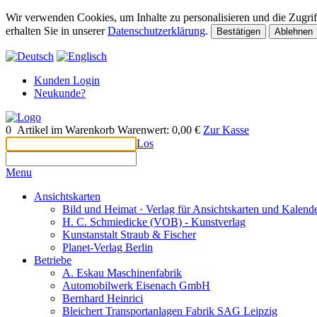
Wir verwenden Cookies, um Inhalte zu personalisieren und die Zugriff
erhalten Sie in unserer
Datenschutzerklärung
.
Bestätigen
Ablehnen
Kunden Login
Neukunde?
0
Artikel im Warenkorb
Warenwert:
0,00 €
Zur Kasse
Los
Menu
Ansichtskarten
Bild und Heimat · Verlag für Ansichtskarten und Kalen
H. C. Schmiedicke (VOB) - Kunstverlag
Kunstanstalt Straub & Fischer
Planet-Verlag Berlin
Betriebe
A. Eskau Maschinenfabrik
Automobilwerk Eisenach GmbH
Bernhard Heinrici
Bleichert Transportanlagen Fabrik SAG Leipzig