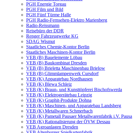
PGH Energie Torgau
PGH Film und Bild
PGH Fünf Türme Halle
PGH Radio-Fernsehen-Elektro Marienberg
Radio-Reissmann
Reisebüro der DDR
Renger Fahrzeugwerke KG
SDAG Wismut
Staatliches Chemie-Kontor Berlin
Staatliches Maschinen-Kontor Berlin
VEB (B) Bauelemente Löbau
VEB (B) Baukombinat Dresden
VEB (B) Brieletta Maschinenbau Brielow
VEB (B) Glimmlampenwerk Cursdorf
VEB (K) Apparatebau Nordhausen
VEB (K) Blewa Schleiz
VEB (K) Braun- und Kunsttöpferei Bischofswerda
VEB (K) Elektrogerätebau Leipzig
VEB (K) Graphit-Produkte Dohna
VEB (K) Maschinen- und Apparatebau Landsberg
VEB (K) Metallwaren Schmerbach
VEB (K) Pametall Pausaer Metallwarenfabrik i.V. Pausa
VEB (K) Rationalisierung der ÖVW Dessau
VEB Agroanlagen Dresden
VEB Altenburger Spielkartenfabrik