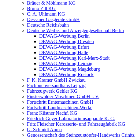
Bräuer & Möhlmann KG
Bruno Zill KG
C. A. Uhlmann KG
Dessauer Gasgeräte GmbH
Deutsche Reichsbahn
Deutsche Werbe- und Anzeigengesellschaft Berlin
DEWAG-Werbung Berlin
DEWAG-Werbung Dresden
DEWAG-Werbung Erfurt
DEWAG-Werbung Halle
DEWAG-Werbung Karl-Marx-Stadt
DEWAG-Werbung Leipzig
DEWAG-Werbung Magdeburg
DEWAG-Werbung Rostock
F. K. Kramer GmbH Zwickau
Fachbuchversandhaus Leipzig
Fahrzeugwerk Gehler KG
Finsterwalder Maschinen GmbH i. V.
Fortschritt Erntemaschinen GmbH
Fortschritt Landmaschinen-Werke
Franz Küstner Nachf. KG
Friedrich Geyer Laboratoriumsapparate K. G.
Fritz Fleischer Karosserie- und Fahrzeugfabrik KG
G. Schmidt Auma
Genossenschaft des Steinzeugtöpfer-Handwerks Crinitz