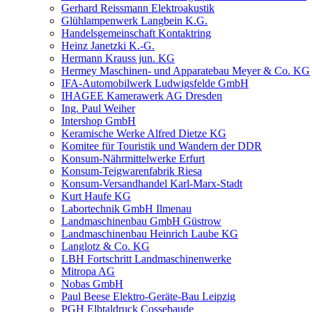
Gerhard Reissmann Elektroakustik
Glühlampenwerk Langbein K.G.
Handelsgemeinschaft Kontaktring
Heinz Janetzki K.-G.
Hermann Krauss jun. KG
Hermey Maschinen- und Apparatebau Meyer & Co. KG
IFA-Automobilwerk Ludwigsfelde GmbH
IHAGEE Kamerawerk AG Dresden
Ing. Paul Weiher
Intershop GmbH
Keramische Werke Alfred Dietze KG
Komitee für Touristik und Wandern der DDR
Konsum-Nährmittelwerke Erfurt
Konsum-Teigwarenfabrik Riesa
Konsum-Versandhandel Karl-Marx-Stadt
Kurt Haufe KG
Labortechnik GmbH Ilmenau
Landmaschinenbau GmbH Güstrow
Landmaschinenbau Heinrich Laube KG
Langlotz & Co. KG
LBH Fortschritt Landmaschinenwerke
Mitropa AG
Nobas GmbH
Paul Beese Elektro-Geräte-Bau Leipzig
PGH Elbtaldruck Cossebaude