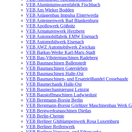
VEB Aluminiumwarenfabrik Fischbach
VEB Am Wieker Bodden
VEB Anlagenbau Impulsa Elsterwerda
VEB Antennenwerk Bad Blankenburg
VEB Apollowerk Gößnitz
VEB Armaturenwerk Herzberg
VEB Automobilfabrik EMW Eisenach
VEB Automobilwerk Eisenach
VEB AWZ Automobilwerk Zwickau
VEB Barkas-Werke Karl-Marx-Stadt
VEB Bau-Vibriermaschinen Radeberg
VEB Baumaschinen Ballenstedt
VEB Baumaschinen Gatersleben
VEB Baumaschinen Halle-Ost
VEB Baumaschinen- und Ersatzteilhandel Cossebaude
VEB Baumechanik Halle-Ost
VEB Baumechanisierung Leipzig
VEB Baustoffmaschinen Ludwigslust
VEB Bergmann-Borsig Berlin
VEB Bergmann-Borsig Görlitzer Maschinenbau Werk Gö
VEB Bergwerksmaschinen Dietlas
VEB Berlin-Chemie
VEB Berliner Glühlampenwerk Rosa Luxemburg
VEB Berliner Reifenwerk
VEB Berliner Vergaser- und Filterwerke