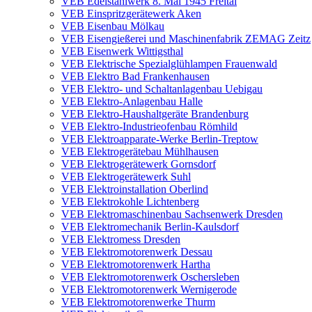
VEB Edelstahlwerk 8. Mai 1945 Freital
VEB Einspritzgerätewerk Aken
VEB Eisenbau Mölkau
VEB Eisengießerei und Maschinenfabrik ZEMAG Zeitz
VEB Eisenwerk Wittigsthal
VEB Elektrische Spezialglühlampen Frauenwald
VEB Elektro Bad Frankenhausen
VEB Elektro- und Schaltanlagenbau Uebigau
VEB Elektro-Anlagenbau Halle
VEB Elektro-Haushaltgeräte Brandenburg
VEB Elektro-Industrieofenbau Römhild
VEB Elektroapparate-Werke Berlin-Treptow
VEB Elektrogerätebau Mühlhausen
VEB Elektrogerätewerk Gornsdorf
VEB Elektrogerätewerk Suhl
VEB Elektroinstallation Oberlind
VEB Elektrokohle Lichtenberg
VEB Elektromaschinenbau Sachsenwerk Dresden
VEB Elektromechanik Berlin-Kaulsdorf
VEB Elektromess Dresden
VEB Elektromotorenwerk Dessau
VEB Elektromotorenwerk Hartha
VEB Elektromotorenwerk Oschersleben
VEB Elektromotorenwerk Wernigerode
VEB Elektromotorenwerke Thurm