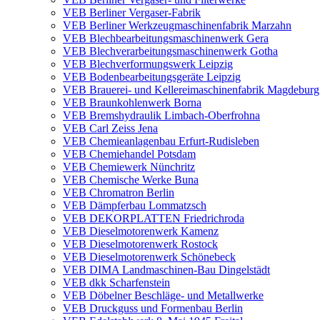
VEB Berliner Vergaser-Fabrik
VEB Berliner Werkzeugmaschinenfabrik Marzahn
VEB Blechbearbeitungsmaschinenwerk Gera
VEB Blechverarbeitungsmaschinenwerk Gotha
VEB Blechverformungswerk Leipzig
VEB Bodenbearbeitungsgeräte Leipzig
VEB Brauerei- und Kellereimaschinenfabrik Magdeburg
VEB Braunkohlenwerk Borna
VEB Bremshydraulik Limbach-Oberfrohna
VEB Carl Zeiss Jena
VEB Chemieanlagenbau Erfurt-Rudisleben
VEB Chemiehandel Potsdam
VEB Chemiewerk Nünchritz
VEB Chemische Werke Buna
VEB Chromatron Berlin
VEB Dämpferbau Lommatzsch
VEB DEKORPLATTEN Friedrichroda
VEB Dieselmotorenwerk Kamenz
VEB Dieselmotorenwerk Rostock
VEB Dieselmotorenwerk Schönebeck
VEB DIMA Landmaschinen-Bau Dingelstädt
VEB dkk Scharfenstein
VEB Döbelner Beschläge- und Metallwerke
VEB Druckguss und Formenbau Berlin