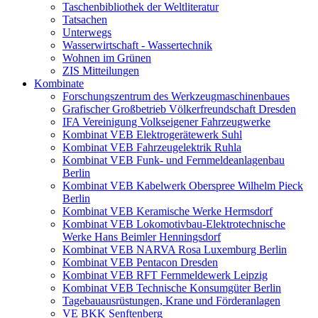
Taschenbibliothek der Weltliteratur
Tatsachen
Unterwegs
Wasserwirtschaft - Wassertechnik
Wohnen im Grünen
ZIS Mitteilungen
Kombinate
Forschungszentrum des Werkzeugmaschinenbaues
Grafischer Großbetrieb Völkerfreundschaft Dresden
IFA Vereinigung Volkseigener Fahrzeugwerke
Kombinat VEB Elektrogerätewerk Suhl
Kombinat VEB Fahrzeugelektrik Ruhla
Kombinat VEB Funk- und Fernmeldeanlagenbau
Berlin
Kombinat VEB Kabelwerk Oberspree Wilhelm Pieck
Berlin
Kombinat VEB Keramische Werke Hermsdorf
Kombinat VEB Lokomotivbau-Elektrotechnische
Werke Hans Beimler Henningsdorf
Kombinat VEB NARVA Rosa Luxemburg Berlin
Kombinat VEB Pentacon Dresden
Kombinat VEB RFT Fernmeldewerk Leipzig
Kombinat VEB Technische Konsumgüter Berlin
Tagebauausrüstungen, Krane und Förderanlagen
VE BKK Senftenberg