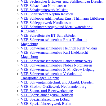
VEB Sächsischer Brücken- und Stahlhochbau Dresden
VEB Schachtbau Nordhausen
VEB Schaltgerätewerk Muskau
VEB Schiffswerft Neptun Rostock
VEB Schlepperanhängerbau Ernst-Thälmann Lübtheen
VEB Schlepperwerk Nordhausen
VEB Schnittwerkzeuge- und Metallwarenfabrik
Klingentahl
VEB Schreibgeräte BT Schreibfeder
VEB Schwermaschinenbau Ernst-Thälmann
Magdeburg
VEB Schwermaschinenbau Heinrich Rauh Wildau
VEB Schwermaschinenbau Karl-Liebknecht
Magdeburg
VEB Schwermaschinenbau Lauchhammerwerk
VEB Schwermaschinenbau Nobas Nordhausen
VEB Schwermaschinenbau S. M. Kirow Leipzig
VEB Schwermaschinenbau Verlade- und
Transportanlagen Leipzig
VEB Schwingungstechnik und Akustik Dresden
VEB Sirokko-Gerätewerk Neubrandenburg
VEB Spann- und Biegewerkzeuge
VEB Spezialanhängerbau Bornsen
VEB Spezialfahrzeugbau Löbau
VEB Spezialfahrzeugwerk Berlin