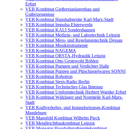
Erfurt
VEB Kombinat Gießereianlagenbau und
Gußerzeugnisse
VEB Kombinat Haushaltgeräte Karl-Marx-Stadt
VEB Kombinat Impulsa Elsterwerda
VEB Kombinat KALI Sondershausen
VEB Kombinat Medizin- und Labortechnik Leipzig
VEB Kombinat Mess- und Regelungstechnik Dessau
VEB Kombinat Musikinstrumente
VEB Kombinat NAGEMA
VEB Kombinat ORSTA-Hydraulik Leipzig
VEB Kombinat Otto Grotewohl Böhlen
VEB Kombinat Pumpen und Verdichter Halle
VEB Kombinat Puppen und Plüschpsielwaren SONNI
VEB Kombinat Robotron
VEB Kombinat Stern-Radio Berlin
VEB Kombinat Technisches Glas Ilmenau
VEB Kombinat Umformtechnik Herbert Warnke Erfurt
VEB Kombinat Wälzlager und Normteile Karl-Marx-
Stadt
VEB Kraftverkehrs- und Instandsetzungs-Kombinat
Magdeburg
VEB Mansfeld Kombinat Wilhelm Pieck
VEB Metalleichtbaukombinat Leipzig
VEB Monsator Haushaltgroßgerätekombinat