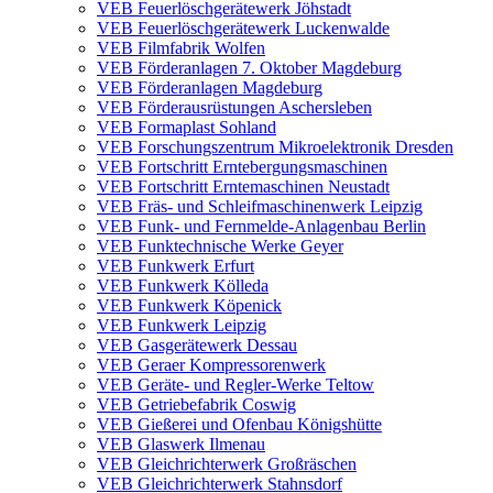
VEB Feuerlöschgerätewerk Jöhstadt
VEB Feuerlöschgerätewerk Luckenwalde
VEB Filmfabrik Wolfen
VEB Förderanlagen 7. Oktober Magdeburg
VEB Förderanlagen Magdeburg
VEB Förderausrüstungen Aschersleben
VEB Formaplast Sohland
VEB Forschungszentrum Mikroelektronik Dresden
VEB Fortschritt Erntebergungsmaschinen
VEB Fortschritt Erntemaschinen Neustadt
VEB Fräs- und Schleifmaschinenwerk Leipzig
VEB Funk- und Fernmelde-Anlagenbau Berlin
VEB Funktechnische Werke Geyer
VEB Funkwerk Erfurt
VEB Funkwerk Kölleda
VEB Funkwerk Köpenick
VEB Funkwerk Leipzig
VEB Gasgerätewerk Dessau
VEB Geraer Kompressorenwerk
VEB Geräte- und Regler-Werke Teltow
VEB Getriebefabrik Coswig
VEB Gießerei und Ofenbau Königshütte
VEB Glaswerk Ilmenau
VEB Gleichrichterwerk Großräschen
VEB Gleichrichterwerk Stahnsdorf