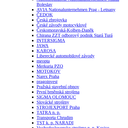
Boleslav
AVIA Nationalunternehmen Prag - Letnany
ČEDOK
Česká zbrojovka
České závody motocyklové
Českomoravská-Kolben-Daněk
Chirana ZZT odborový podnik Stará Turá
INTERSIGMA
JAWA
KAROSA
Liberecké automobilové závody
meopta
Merkuria PZO
MOTOKOV
Narex Praha
pragoinvest
Pražská stavební obnov
První brněnská strojírna
SIGMA OLOMOUC
Slovácké strojírny
STROJEXPORT Praha
TATRA n. p.
Transporta Chrudim
TST k. p. NARADI
Vychodoslovenske strojirne n. p. Kosice