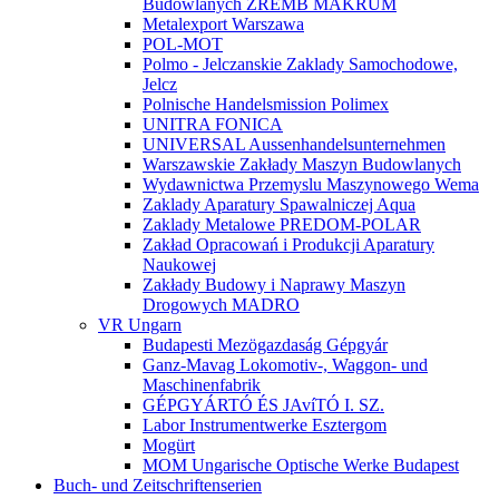
Budowlanych ZREMB MAKRUM
Metalexport Warszawa
POL-MOT
Polmo - Jelczanskie Zaklady Samochodowe,
Jelcz
Polnische Handelsmission Polimex
UNITRA FONICA
UNIVERSAL Aussenhandelsunternehmen
Warszawskie Zakłady Maszyn Budowlanych
Wydawnictwa Przemyslu Maszynowego Wema
Zaklady Aparatury Spawalniczej Aqua
Zaklady Metalowe PREDOM-POLAR
Zakład Opracowań i Produkcji Aparatury
Naukowej
Zakłady Budowy i Naprawy Maszyn
Drogowych MADRO
VR Ungarn
Budapesti Mezögazdaság Gépgyár
Ganz-Mavag Lokomotiv-, Waggon- und
Maschinenfabrik
GÉPGYÁRTÓ ÉS JAvíTÓ I. SZ.
Labor Instrumentwerke Esztergom
Mogürt
MOM Ungarische Optische Werke Budapest
Buch- und Zeitschriftenserien