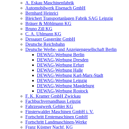
A. Eskau Maschinenfabrik
Automobilwerk Eisenach GmbH
Bernhard Heinrici
Bleichert Transportanlagen Fabrik SAG Leipzig
Bräuer & Möhlmann KG
Bruno Zill KG
C. A. Uhlmann KG
Dessauer Gasgeräte GmbH
Deutsche Reichsbahn
Deutsche Werbe- und Anzeigengesellschaft Berlin
DEWAG-Werbung Berlin
DEWAG-Werbung Dresden
DEWAG-Werbung Erfurt
DEWAG-Werbung Halle
DEWAG-Werbung Karl-Marx-Stadt
DEWAG-Werbung Leipzig
DEWAG-Werbung Magdeburg
DEWAG-Werbung Rostock
F. K. Kramer GmbH Zwickau
Fachbuchversandhaus Leipzig
Fahrzeugwerk Gehler KG
Finsterwalder Maschinen GmbH i. V.
Fortschritt Erntemaschinen GmbH
Fortschritt Landmaschinen-Werke
Franz Küstner Nachf. KG