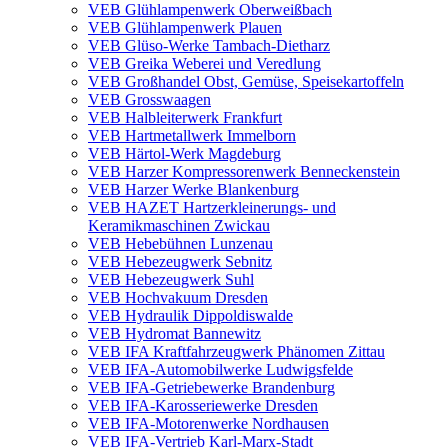
VEB Glühlampenwerk Oberweißbach
VEB Glühlampenwerk Plauen
VEB Glüso-Werke Tambach-Dietharz
VEB Greika Weberei und Veredlung
VEB Großhandel Obst, Gemüse, Speisekartoffeln
VEB Grosswaagen
VEB Halbleiterwerk Frankfurt
VEB Hartmetallwerk Immelborn
VEB Härtol-Werk Magdeburg
VEB Harzer Kompressorenwerk Benneckenstein
VEB Harzer Werke Blankenburg
VEB HAZET Hartzerkleinerungs- und
Keramikmaschinen Zwickau
VEB Hebebühnen Lunzenau
VEB Hebezeugwerk Sebnitz
VEB Hebezeugwerk Suhl
VEB Hochvakuum Dresden
VEB Hydraulik Dippoldiswalde
VEB Hydromat Bannewitz
VEB IFA Kraftfahrzeugwerk Phänomen Zittau
VEB IFA-Automobilwerke Ludwigsfelde
VEB IFA-Getriebewerke Brandenburg
VEB IFA-Karosseriewerke Dresden
VEB IFA-Motorenwerke Nordhausen
VEB IFA-Vertrieb Karl-Marx-Stadt