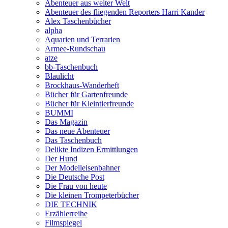
Abenteuer aus weiter Welt
Abenteuer des fliegenden Reporters Harri Kander
Alex Taschenbücher
alpha
Aquarien und Terrarien
Armee-Rundschau
atze
bb-Taschenbuch
Blaulicht
Brockhaus-Wanderheft
Bücher für Gartenfreunde
Bücher für Kleintierfreunde
BUMMI
Das Magazin
Das neue Abenteuer
Das Taschenbuch
Delikte Indizen Ermittlungen
Der Hund
Der Modelleisenbahner
Die Deutsche Post
Die Frau von heute
Die kleinen Trompeterbücher
DIE TECHNIK
Erzählerreihe
Filmspiegel