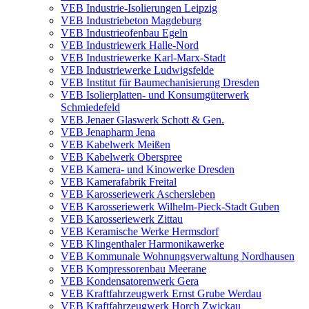
VEB Industrie-Isolierungen Leipzig
VEB Industriebeton Magdeburg
VEB Industrieofenbau Egeln
VEB Industriewerk Halle-Nord
VEB Industriewerke Karl-Marx-Stadt
VEB Industriewerke Ludwigsfelde
VEB Institut für Baumechanisierung Dresden
VEB Isolierplatten- und Konsumgüterwerk
Schmiedefeld
VEB Jenaer Glaswerk Schott & Gen.
VEB Jenapharm Jena
VEB Kabelwerk Meißen
VEB Kabelwerk Oberspree
VEB Kamera- und Kinowerke Dresden
VEB Kamerafabrik Freital
VEB Karosseriewerk Aschersleben
VEB Karosseriewerk Wilhelm-Pieck-Stadt Guben
VEB Karosseriewerk Zittau
VEB Keramische Werke Hermsdorf
VEB Klingenthaler Harmonikawerke
VEB Kommunale Wohnungsverwaltung Nordhausen
VEB Kompressorenbau Meerane
VEB Kondensatorenwerk Gera
VEB Kraftfahrzeugwerk Ernst Grube Werdau
VEB Kraftfahrzeugwerk Horch Zwickau