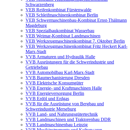
Schwarzenberg
VEB Reifenkombinat Fürstenwalde
VEB Schleifmaschinenkombinat Berlin
VEB Schwermaschinenbau-Kombinat Ernst-Thälmann
Magdeburg
VEB Spezialbaukombinat Wasserbau
VEB Weimar-Kombinat Landmaschinen
VEB Werkzeugmaschinenkombinat 7. Oktober Berlin
VEB Werkzeugmaschinenkombinat Fritz Heckert Karl-
Marx-Stadt
VVB Armaturen und Hydraulik Halle
VVB Ausrüstungen für die Schwerindustrie und
Getriebebau
VVB Automobilbau Karl-Marx-Stadt
VVB Baumechanisierung Dresden
VVB Elektrische Konsumgüter
VVB Energie- und Kraftmaschinen Halle
VVB Energieversorgung Berlin
VVB Erdöl und Erdgas
VVB für die Ausrüstung von Bergbau und
Schwerindustrie Merseburg
VVB Land- und Nahrungsgütertechnik
VVB Landmaschinen und Traktorenbau DDR
VVB Landmaschinenbau Leipzig
VVB Musikinstrumente und Kulturwaren