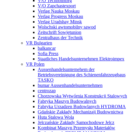
V/O Technointorg
V/O Zapchastexport
Verlag Nauka Moskau
Verlag Progress Moskau
Verlag Uradshay Minsk
Wolschski awtomobilny sawod
Zeitschrift Sowjetunion
Zentralhaus der Technik
VR Bulgarien
balkancar
Sofia Press
Staatliches Handelsunternehmen Elektroimpex
VR Polen
Aussenhandelsunternehem der
Betriebsvereinigung des Schienenfahrzeugbaus
TASKO
bumar Aussenhandelsunternehmen
centrozap
Chorzowska Wytwórnia Konstrukcji Stalowych
Fabryka Maszyn Budowalnych
Fabryka Urzadzen Budowlanych HYDROMA
Gdańskie Zakłady Mechanizaji Budownictwa
Huta Stalowa Wola
Jelczańskie Zakłady Samochodowe Jelcz
Kombinat Maszyn Przemysłu Materiałów