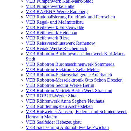
VEB Pumpenwerk Karl-Marx-Stadt
VEB Pumpenwerke Halle
VEB RAFENA Werke Radeberg
VEB Rationalisierung Rundfunk und Fernsehen
VEB Regal- und Meßmittelbau
VEB Reifenwerk Fürstenwalde
VEB Reifenwerk Heidenau
VEB Reifenwerk Riesa
VEB Reissverschlusswerk Rathenow
VEB Renak-Werke Reichenbach
VEB Robotron Buchungsmaschinenwerk Karl-Marx-
Stadt
VEB Robotron Büromaschinenwerk Sömmerda
VEB Robotron-Elektronik Zella-Mehlis
VEB Robotron-Elektroschaltgeräte Auerbauch
VEB Robotron-Messelektronik Otto Schön Dresden
VEB Robotron-Secura-Werke Berlin
VEB Robotron-Vertrieb Berlin Werk Stralsund
VEB ROBUR-Werke Zittau
VEB Röhrenwerk Anna Seghers Neuhaus
VEB Rohrleitungsbau Aschersleben
VEB Roßweiner Achsen-, Federn- und Schmiedewerk
Hermann Matern
VEB Saalfelder Hebezeugbau
VEB Sachsenring Automobilwerke Zwickau