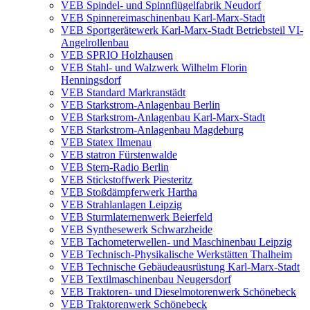
VEB Spindel- und Spinnflügelfabrik Neudorf
VEB Spinnereimaschinenbau Karl-Marx-Stadt
VEB Sportgerätewerk Karl-Marx-Stadt Betriebsteil VI-
Angelrollenbau
VEB SPRIO Holzhausen
VEB Stahl- und Walzwerk Wilhelm Florin
Henningsdorf
VEB Standard Markranstädt
VEB Starkstrom-Anlagenbau Berlin
VEB Starkstrom-Anlagenbau Karl-Marx-Stadt
VEB Starkstrom-Anlagenbau Magdeburg
VEB Statex Ilmenau
VEB statron Fürstenwalde
VEB Stern-Radio Berlin
VEB Stickstoffwerk Piesteritz
VEB Stoßdämpferwerk Hartha
VEB Strahlanlagen Leipzig
VEB Sturmlaternenwerk Beierfeld
VEB Synthesewerk Schwarzheide
VEB Tachometerwellen- und Maschinenbau Leipzig
VEB Technisch-Physikalische Werkstätten Thalheim
VEB Technische Gebäudeausrüstung Karl-Marx-Stadt
VEB Textilmaschinenbau Neugersdorf
VEB Traktoren- und Dieselmotorenwerk Schönebeck
VEB Traktorenwerk Schönebeck