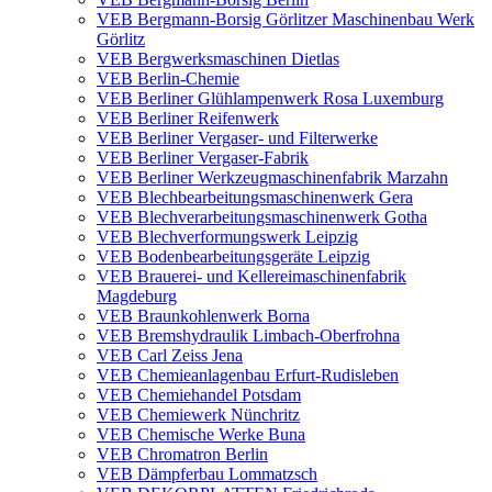
VEB Bergmann-Borsig Görlitzer Maschinenbau Werk
Görlitz
VEB Bergwerksmaschinen Dietlas
VEB Berlin-Chemie
VEB Berliner Glühlampenwerk Rosa Luxemburg
VEB Berliner Reifenwerk
VEB Berliner Vergaser- und Filterwerke
VEB Berliner Vergaser-Fabrik
VEB Berliner Werkzeugmaschinenfabrik Marzahn
VEB Blechbearbeitungsmaschinenwerk Gera
VEB Blechverarbeitungsmaschinenwerk Gotha
VEB Blechverformungswerk Leipzig
VEB Bodenbearbeitungsgeräte Leipzig
VEB Brauerei- und Kellereimaschinenfabrik
Magdeburg
VEB Braunkohlenwerk Borna
VEB Bremshydraulik Limbach-Oberfrohna
VEB Carl Zeiss Jena
VEB Chemieanlagenbau Erfurt-Rudisleben
VEB Chemiehandel Potsdam
VEB Chemiewerk Nünchritz
VEB Chemische Werke Buna
VEB Chromatron Berlin
VEB Dämpferbau Lommatzsch