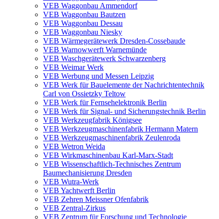
VEB Waggonbau Ammendorf
VEB Waggonbau Bautzen
VEB Waggonbau Dessau
VEB Waggonbau Niesky
VEB Wärmegerätewerk Dresden-Cossebaude
VEB Warnowwerft Warnemünde
VEB Waschgerätewerk Schwarzenberg
VEB Weimar Werk
VEB Werbung und Messen Leipzig
VEB Werk für Bauelemente der Nachrichtentechnik
Carl von Ossietzky Teltow
VEB Werk für Fernsehelektronik Berlin
VEB Werk für Signal- und Sicherungstechnik Berlin
VEB Werkzeugfabrik Königsee
VEB Werkzeugmaschinenfabrik Hermann Matern
VEB Werkzeugmaschinenfabrik Zeulenroda
VEB Wetron Weida
VEB Wirkmaschinenbau Karl-Marx-Stadt
VEB Wissenschaftlich-Technisches Zentrum
Baumechanisierung Dresden
VEB Wutra-Werk
VEB Yachtwerft Berlin
VEB Zehren Meissner Ofenfabrik
VEB Zentral-Zirkus
VEB Zentrum für Forschung und Technologie