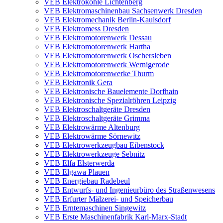
VEB Elektrokohle Lichtenberg
VEB Elektromaschinenbau Sachsenwerk Dresden
VEB Elektromechanik Berlin-Kaulsdorf
VEB Elektromess Dresden
VEB Elektromotorenwerk Dessau
VEB Elektromotorenwerk Hartha
VEB Elektromotorenwerk Oschersleben
VEB Elektromotorenwerk Wernigerode
VEB Elektromotorenwerke Thurm
VEB Elektronik Gera
VEB Elektronische Bauelemente Dorfhain
VEB Elektronische Spezialröhren Leipzig
VEB Elektroschaltgeräte Dresden
VEB Elektroschaltgeräte Grimma
VEB Elektrowärme Altenburg
VEB Elektrowärme Sörnewitz
VEB Elektrowerkzeugbau Eibenstock
VEB Elektrowerkzeuge Sebnitz
VEB Elfa Elsterwerda
VEB Elgawa Plauen
VEB Energiebau Radebeul
VEB Entwurfs- und Ingenieurbüro des Straßenwesens
VEB Erfurter Mälzerei- und Speicherbau
VEB Erntemaschinen Singewitz
VEB Erste Maschinenfabrik Karl-Marx-Stadt