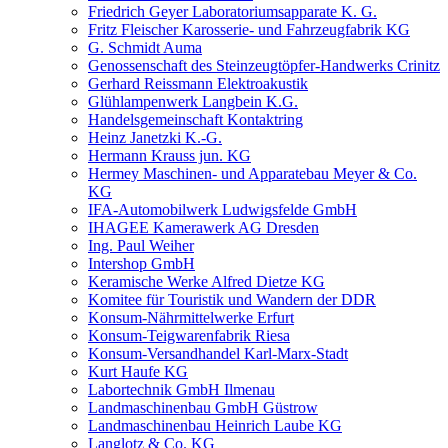
Friedrich Geyer Laboratoriumsapparate K. G.
Fritz Fleischer Karosserie- und Fahrzeugfabrik KG
G. Schmidt Auma
Genossenschaft des Steinzeugtöpfer-Handwerks Crinitz
Gerhard Reissmann Elektroakustik
Glühlampenwerk Langbein K.G.
Handelsgemeinschaft Kontaktring
Heinz Janetzki K.-G.
Hermann Krauss jun. KG
Hermey Maschinen- und Apparatebau Meyer & Co.
KG
IFA-Automobilwerk Ludwigsfelde GmbH
IHAGEE Kamerawerk AG Dresden
Ing. Paul Weiher
Intershop GmbH
Keramische Werke Alfred Dietze KG
Komitee für Touristik und Wandern der DDR
Konsum-Nährmittelwerke Erfurt
Konsum-Teigwarenfabrik Riesa
Konsum-Versandhandel Karl-Marx-Stadt
Kurt Haufe KG
Labortechnik GmbH Ilmenau
Landmaschinenbau GmbH Güstrow
Landmaschinenbau Heinrich Laube KG
Langlotz & Co. KG