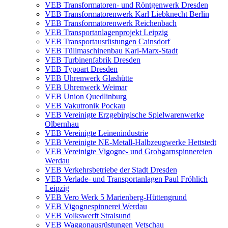
VEB Transformatoren- und Röntgenwerk Dresden
VEB Transformatorenwerk Karl Liebknecht Berlin
VEB Transformatorenwerk Reichenbach
VEB Transportanlagenprojekt Leipzig
VEB Transportausrüstungen Cainsdorf
VEB Tüllmaschinenbau Karl-Marx-Stadt
VEB Turbinenfabrik Dresden
VEB Typoart Dresden
VEB Uhrenwerk Glashütte
VEB Uhrenwerk Weimar
VEB Union Quedlinburg
VEB Vakutronik Pockau
VEB Vereinigte Erzgebirgische Spielwarenwerke
Olbernhau
VEB Vereinigte Leinenindustrie
VEB Vereinigte NE-Metall-Halbzeugwerke Hettstedt
VEB Vereinigte Vigogne- und Grobgarnspinnereien
Werdau
VEB Verkehrsbetriebe der Stadt Dresden
VEB Verlade- und Transportanlagen Paul Fröhlich
Leipzig
VEB Vero Werk 5 Marienberg-Hüttengrund
VEB Vigognespinnerei Werdau
VEB Volkswerft Stralsund
VEB Waggonausrüstungen Vetschau