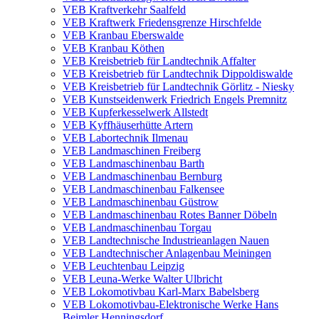
VEB Kraftverkehr Saalfeld
VEB Kraftwerk Friedensgrenze Hirschfelde
VEB Kranbau Eberswalde
VEB Kranbau Köthen
VEB Kreisbetrieb für Landtechnik Affalter
VEB Kreisbetrieb für Landtechnik Dippoldiswalde
VEB Kreisbetrieb für Landtechnik Görlitz - Niesky
VEB Kunstseidenwerk Friedrich Engels Premnitz
VEB Kupferkesselwerk Allstedt
VEB Kyffhäuserhütte Artern
VEB Labortechnik Ilmenau
VEB Landmaschinen Freiberg
VEB Landmaschinenbau Barth
VEB Landmaschinenbau Bernburg
VEB Landmaschinenbau Falkensee
VEB Landmaschinenbau Güstrow
VEB Landmaschinenbau Rotes Banner Döbeln
VEB Landmaschinenbau Torgau
VEB Landtechnische Industrieanlagen Nauen
VEB Landtechnischer Anlagenbau Meiningen
VEB Leuchtenbau Leipzig
VEB Leuna-Werke Walter Ulbricht
VEB Lokomotivbau Karl-Marx Babelsberg
VEB Lokomotivbau-Elektronische Werke Hans
Beimler Henningsdorf