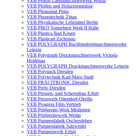
VEB Petkus Landmaschinenwerk Wutha
VEB Pfeifen und Holzerzeugnisse
VEB Phonomat Pirna
VEB Phonotechnik Zittau
VEB Physikalische Lehrmittel Berlin
VEB PIKO Sonneberg Werk II Halle
VEB Plastica Bad Kösen
VEB Plasticart Zschopau
VEB POLYGRAPH Buchbindereimaschinenwerke
Leipzig
VEB Polygraph Druckmaschinenwerk Victoria
Heidenau
VEB POLYGRAPH Druckmaschinenwerke Leipzig
VEB Polypack Dresden
VEB Polytechnik Karl-Marx-Stadt
VEB PRÄCITRONIC Dresden
VEB Prefo Dresden
VEB Pressen- und Scherenbau Erfurt
VEB Presswerk Ottendorf-Okrilla
VEB Progress Film-Vertrieb
VEB Prüfgeräte-Werk Medingen
VEB Prüfgerätewerk Weida
VEB Pumpenfabrik Oschersleben
VEB Pumpenfabrik Salzwedel
VEB Pumpenwerk Erfurt