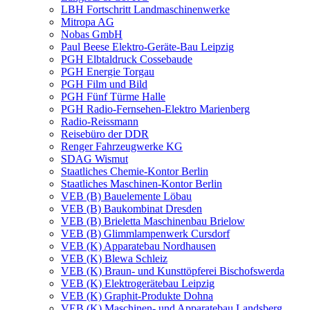
LBH Fortschritt Landmaschinenwerke
Mitropa AG
Nobas GmbH
Paul Beese Elektro-Geräte-Bau Leipzig
PGH Elbtaldruck Cossebaude
PGH Energie Torgau
PGH Film und Bild
PGH Fünf Türme Halle
PGH Radio-Fernsehen-Elektro Marienberg
Radio-Reissmann
Reisebüro der DDR
Renger Fahrzeugwerke KG
SDAG Wismut
Staatliches Chemie-Kontor Berlin
Staatliches Maschinen-Kontor Berlin
VEB (B) Bauelemente Löbau
VEB (B) Baukombinat Dresden
VEB (B) Brieletta Maschinenbau Brielow
VEB (B) Glimmlampenwerk Cursdorf
VEB (K) Apparatebau Nordhausen
VEB (K) Blewa Schleiz
VEB (K) Braun- und Kunsttöpferei Bischofswerda
VEB (K) Elektrogerätebau Leipzig
VEB (K) Graphit-Produkte Dohna
VEB (K) Maschinen- und Apparatebau Landsberg