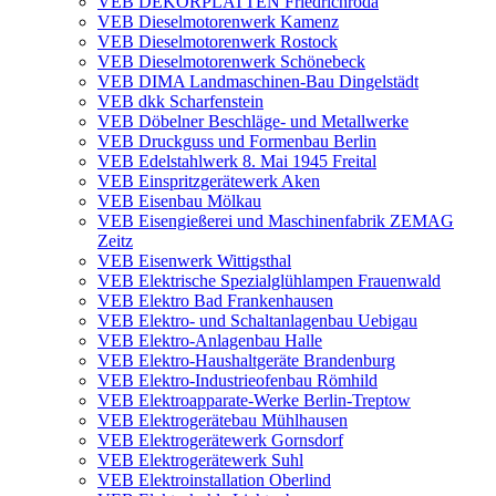
VEB DEKORPLATTEN Friedrichroda
VEB Dieselmotorenwerk Kamenz
VEB Dieselmotorenwerk Rostock
VEB Dieselmotorenwerk Schönebeck
VEB DIMA Landmaschinen-Bau Dingelstädt
VEB dkk Scharfenstein
VEB Döbelner Beschläge- und Metallwerke
VEB Druckguss und Formenbau Berlin
VEB Edelstahlwerk 8. Mai 1945 Freital
VEB Einspritzgerätewerk Aken
VEB Eisenbau Mölkau
VEB Eisengießerei und Maschinenfabrik ZEMAG
Zeitz
VEB Eisenwerk Wittigsthal
VEB Elektrische Spezialglühlampen Frauenwald
VEB Elektro Bad Frankenhausen
VEB Elektro- und Schaltanlagenbau Uebigau
VEB Elektro-Anlagenbau Halle
VEB Elektro-Haushaltgeräte Brandenburg
VEB Elektro-Industrieofenbau Römhild
VEB Elektroapparate-Werke Berlin-Treptow
VEB Elektrogerätebau Mühlhausen
VEB Elektrogerätewerk Gornsdorf
VEB Elektrogerätewerk Suhl
VEB Elektroinstallation Oberlind