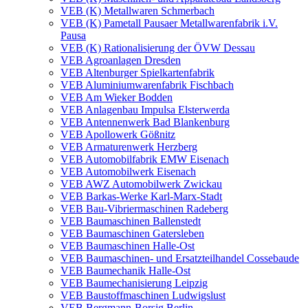
VEB (K) Metallwaren Schmerbach
VEB (K) Pametall Pausaer Metallwarenfabrik i.V.
Pausa
VEB (K) Rationalisierung der ÖVW Dessau
VEB Agroanlagen Dresden
VEB Altenburger Spielkartenfabrik
VEB Aluminiumwarenfabrik Fischbach
VEB Am Wieker Bodden
VEB Anlagenbau Impulsa Elsterwerda
VEB Antennenwerk Bad Blankenburg
VEB Apollowerk Gößnitz
VEB Armaturenwerk Herzberg
VEB Automobilfabrik EMW Eisenach
VEB Automobilwerk Eisenach
VEB AWZ Automobilwerk Zwickau
VEB Barkas-Werke Karl-Marx-Stadt
VEB Bau-Vibriermaschinen Radeberg
VEB Baumaschinen Ballenstedt
VEB Baumaschinen Gatersleben
VEB Baumaschinen Halle-Ost
VEB Baumaschinen- und Ersatzteilhandel Cossebaude
VEB Baumechanik Halle-Ost
VEB Baumechanisierung Leipzig
VEB Baustoffmaschinen Ludwigslust
VEB Bergmann-Borsig Berlin