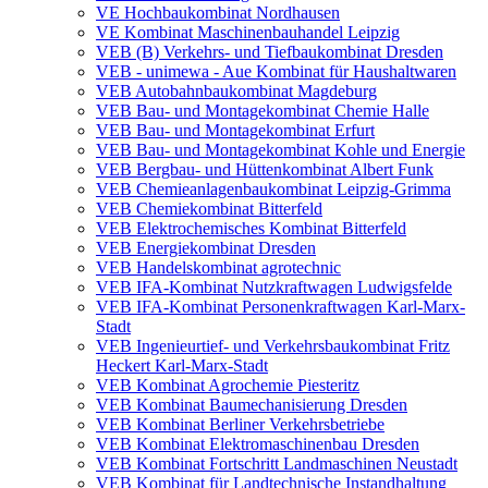
VE Hochbaukombinat Nordhausen
VE Kombinat Maschinenbauhandel Leipzig
VEB (B) Verkehrs- und Tiefbaukombinat Dresden
VEB - unimewa - Aue Kombinat für Haushaltwaren
VEB Autobahnbaukombinat Magdeburg
VEB Bau- und Montagekombinat Chemie Halle
VEB Bau- und Montagekombinat Erfurt
VEB Bau- und Montagekombinat Kohle und Energie
VEB Bergbau- und Hüttenkombinat Albert Funk
VEB Chemieanlagenbaukombinat Leipzig-Grimma
VEB Chemiekombinat Bitterfeld
VEB Elektrochemisches Kombinat Bitterfeld
VEB Energiekombinat Dresden
VEB Handelskombinat agrotechnic
VEB IFA-Kombinat Nutzkraftwagen Ludwigsfelde
VEB IFA-Kombinat Personenkraftwagen Karl-Marx-
Stadt
VEB Ingenieurtief- und Verkehrsbaukombinat Fritz
Heckert Karl-Marx-Stadt
VEB Kombinat Agrochemie Piesteritz
VEB Kombinat Baumechanisierung Dresden
VEB Kombinat Berliner Verkehrsbetriebe
VEB Kombinat Elektromaschinenbau Dresden
VEB Kombinat Fortschritt Landmaschinen Neustadt
VEB Kombinat für Landtechnische Instandhaltung