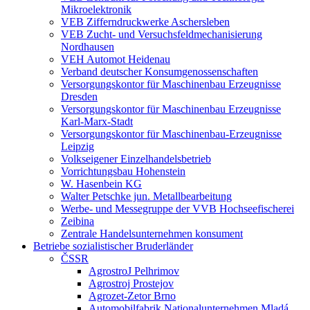
Mikroelektronik
VEB Zifferndruckwerke Aschersleben
VEB Zucht- und Versuchsfeldmechanisierung
Nordhausen
VEH Automot Heidenau
Verband deutscher Konsumgenossenschaften
Versorgungskontor für Maschinenbau Erzeugnisse
Dresden
Versorgungskontor für Maschinenbau Erzeugnisse
Karl-Marx-Stadt
Versorgungskontor für Maschinenbau-Erzeugnisse
Leipzig
Volkseigener Einzelhandelsbetrieb
Vorrichtungsbau Hohenstein
W. Hasenbein KG
Walter Petschke jun. Metallbearbeitung
Werbe- und Messegruppe der VVB Hochseefischerei
Zeibina
Zentrale Handelsunternehmen konsument
Betriebe sozialistischer Bruderländer
ČSSR
AgrostroJ Pelhrimov
Agrostroj Prostejov
Agrozet-Zetor Brno
Automobilfabrik Nationalunternehmen Mladá