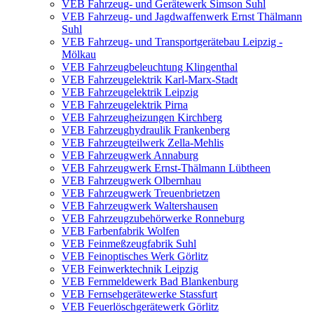
VEB Fahrzeug- und Gerätewerk Simson Suhl
VEB Fahrzeug- und Jagdwaffenwerk Ernst Thälmann
Suhl
VEB Fahrzeug- und Transportgerätebau Leipzig -
Mölkau
VEB Fahrzeugbeleuchtung Klingenthal
VEB Fahrzeugelektrik Karl-Marx-Stadt
VEB Fahrzeugelektrik Leipzig
VEB Fahrzeugelektrik Pirna
VEB Fahrzeugheizungen Kirchberg
VEB Fahrzeughydraulik Frankenberg
VEB Fahrzeugteilwerk Zella-Mehlis
VEB Fahrzeugwerk Annaburg
VEB Fahrzeugwerk Ernst-Thälmann Lübtheen
VEB Fahrzeugwerk Olbernhau
VEB Fahrzeugwerk Treuenbrietzen
VEB Fahrzeugwerk Waltershausen
VEB Fahrzeugzubehörwerke Ronneburg
VEB Farbenfabrik Wolfen
VEB Feinmeßzeugfabrik Suhl
VEB Feinoptisches Werk Görlitz
VEB Feinwerktechnik Leipzig
VEB Fernmeldewerk Bad Blankenburg
VEB Fernsehgerätewerke Stassfurt
VEB Feuerlöschgerätewerk Görlitz