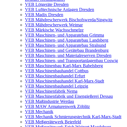
VEB Lötgeräte Dresden
VEB Lufttechnische Anlagen Dresden
VEB Madix Dresden
VEB Mähdrescherwerk Bischofswerda/Singwitz
VEB Mähdrescherwerk Weimar
VEB Märkische Wachsschmelze
VEB Maschinen- und Apparatebau Grimma
VEB Maschinen- und Apparatebau Landsberg
VEB Maschinen- und Apparatebau Stralsund
VEB Maschinen- und Gerätebau Brandenburg
VEB Maschinen- und Materialreserven Dresden
VEB Maschinen- und Transportanlagenbau Coswig
VEB Maschinenbau Karl-Marx Babelsberg
VEB Maschinenbauhandel Cottbus
VEB Maschinenbauhandel Erfurt
VEB Maschinenbauhandel Karl-Marx-Stadt
VEB Maschinenbauhandel Leipzig
VEB Maschinenfabrik Nema
VEB Maschinenfabrik und Eisengießerei Dessau
VEB Maßindustrie Werdau
VEB MAW Armaturenwerk Zöblitz
VEB Mechanik
VEB Mechanik Schmierungstechnik Karl-Marx-Stadt
VEB Meßgerätewerk Beierfeld
VEB Meßgerätewerk Erich Weinert Magdeburg