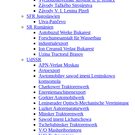
Závody Tažkého Strojárstva
Závody V. I. Lenina Plzeň
SFR Jugoslawien
Utva-Pančevo
SR Rumänien
Autobuzul Werke Bukarest
Forschungsanstalt für Wasserbau
industrialexport
Ion Creangă Verlag Bukarest
Uzina Tractorul Brasov
UdSSR
APN-Verlag Moskau
Avtoexport
Awtomobilny sawod imeni Leninskowo
komsomola
Charkower Traktorenwerk
Energiemaschinenexport
Gorkier Automobilwerk
Leningrader Optisch-Mechanische Vereinigung
Luzker Autoreparaturwerk
Minsker Traktorenwerk
Sawod imeni Lichatschowa
Tscheljabinsker Traktorenwerk
V/O Mashpriborintorg