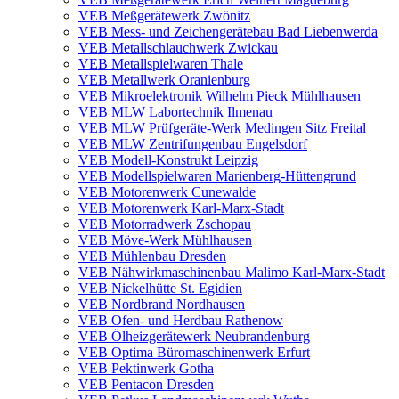
VEB Meßgerätewerk Zwönitz
VEB Mess- und Zeichengerätebau Bad Liebenwerda
VEB Metallschlauchwerk Zwickau
VEB Metallspielwaren Thale
VEB Metallwerk Oranienburg
VEB Mikroelektronik Wilhelm Pieck Mühlhausen
VEB MLW Labortechnik Ilmenau
VEB MLW Prüfgeräte-Werk Medingen Sitz Freital
VEB MLW Zentrifungenbau Engelsdorf
VEB Modell-Konstrukt Leipzig
VEB Modellspielwaren Marienberg-Hüttengrund
VEB Motorenwerk Cunewalde
VEB Motorenwerk Karl-Marx-Stadt
VEB Motorradwerk Zschopau
VEB Möve-Werk Mühlhausen
VEB Mühlenbau Dresden
VEB Nähwirkmaschinenbau Malimo Karl-Marx-Stadt
VEB Nickelhütte St. Egidien
VEB Nordbrand Nordhausen
VEB Ofen- und Herdbau Rathenow
VEB Ölheizgerätewerk Neubrandenburg
VEB Optima Büromaschinenwerk Erfurt
VEB Pektinwerk Gotha
VEB Pentacon Dresden