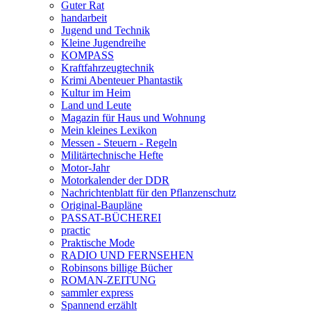
Guter Rat
handarbeit
Jugend und Technik
Kleine Jugendreihe
KOMPASS
Kraftfahrzeugtechnik
Krimi Abenteuer Phantastik
Kultur im Heim
Land und Leute
Magazin für Haus und Wohnung
Mein kleines Lexikon
Messen - Steuern - Regeln
Militärtechnische Hefte
Motor-Jahr
Motorkalender der DDR
Nachrichtenblatt für den Pflanzenschutz
Original-Baupläne
PASSAT-BÜCHEREI
practic
Praktische Mode
RADIO UND FERNSEHEN
Robinsons billige Bücher
ROMAN-ZEITUNG
sammler express
Spannend erzählt