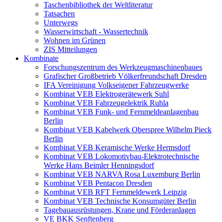
Taschenbibliothek der Weltliteratur
Tatsachen
Unterwegs
Wasserwirtschaft - Wassertechnik
Wohnen im Grünen
ZIS Mitteilungen
Kombinate
Forschungszentrum des Werkzeugmaschinenbaues
Grafischer Großbetrieb Völkerfreundschaft Dresden
IFA Vereinigung Volkseigener Fahrzeugwerke
Kombinat VEB Elektrogerätewerk Suhl
Kombinat VEB Fahrzeugelektrik Ruhla
Kombinat VEB Funk- und Fernmeldeanlagenbau
Berlin
Kombinat VEB Kabelwerk Oberspree Wilhelm Pieck
Berlin
Kombinat VEB Keramische Werke Hermsdorf
Kombinat VEB Lokomotivbau-Elektrotechnische
Werke Hans Beimler Henningsdorf
Kombinat VEB NARVA Rosa Luxemburg Berlin
Kombinat VEB Pentacon Dresden
Kombinat VEB RFT Fernmeldewerk Leipzig
Kombinat VEB Technische Konsumgüter Berlin
Tagebauausrüstungen, Krane und Förderanlagen
VE BKK Senftenberg