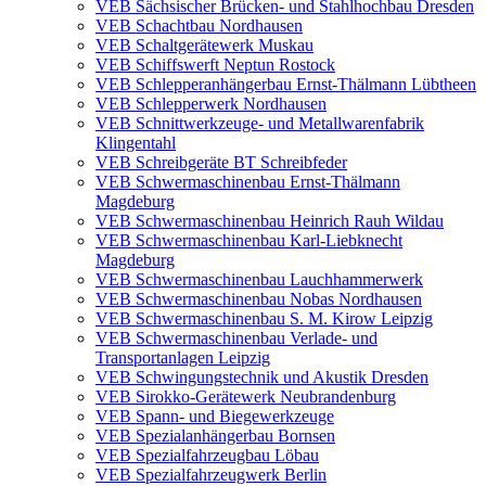
VEB Sächsischer Brücken- und Stahlhochbau Dresden
VEB Schachtbau Nordhausen
VEB Schaltgerätewerk Muskau
VEB Schiffswerft Neptun Rostock
VEB Schlepperanhängerbau Ernst-Thälmann Lübtheen
VEB Schlepperwerk Nordhausen
VEB Schnittwerkzeuge- und Metallwarenfabrik
Klingentahl
VEB Schreibgeräte BT Schreibfeder
VEB Schwermaschinenbau Ernst-Thälmann
Magdeburg
VEB Schwermaschinenbau Heinrich Rauh Wildau
VEB Schwermaschinenbau Karl-Liebknecht
Magdeburg
VEB Schwermaschinenbau Lauchhammerwerk
VEB Schwermaschinenbau Nobas Nordhausen
VEB Schwermaschinenbau S. M. Kirow Leipzig
VEB Schwermaschinenbau Verlade- und
Transportanlagen Leipzig
VEB Schwingungstechnik und Akustik Dresden
VEB Sirokko-Gerätewerk Neubrandenburg
VEB Spann- und Biegewerkzeuge
VEB Spezialanhängerbau Bornsen
VEB Spezialfahrzeugbau Löbau
VEB Spezialfahrzeugwerk Berlin