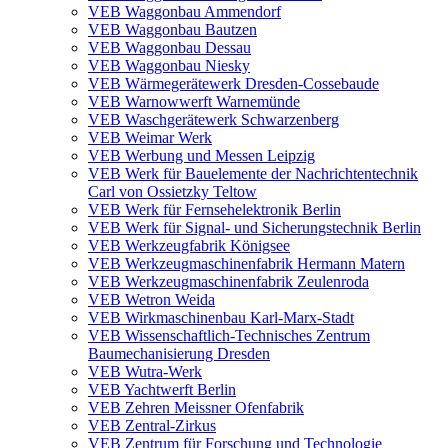
VEB Waggonbau Ammendorf
VEB Waggonbau Bautzen
VEB Waggonbau Dessau
VEB Waggonbau Niesky
VEB Wärmegerätewerk Dresden-Cossebaude
VEB Warnowwerft Warnemünde
VEB Waschgerätewerk Schwarzenberg
VEB Weimar Werk
VEB Werbung und Messen Leipzig
VEB Werk für Bauelemente der Nachrichtentechnik
Carl von Ossietzky Teltow
VEB Werk für Fernsehelektronik Berlin
VEB Werk für Signal- und Sicherungstechnik Berlin
VEB Werkzeugfabrik Königsee
VEB Werkzeugmaschinenfabrik Hermann Matern
VEB Werkzeugmaschinenfabrik Zeulenroda
VEB Wetron Weida
VEB Wirkmaschinenbau Karl-Marx-Stadt
VEB Wissenschaftlich-Technisches Zentrum
Baumechanisierung Dresden
VEB Wutra-Werk
VEB Yachtwerft Berlin
VEB Zehren Meissner Ofenfabrik
VEB Zentral-Zirkus
VEB Zentrum für Forschung und Technologie