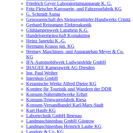
Friedrich Geyer Laboratoriumsapparate K. G.
Fritz Fleischer Karosserie- und Fahrzeugfabrik KG
G. Schmidt Auma
Genossenschaft des Steinzeugtöpfer-Handwerks Crinitz
Gerhard Reissmann Elektroakustik
Glühlampenwerk Langbein K.G.
Handelsgemeinschaft Kontaktring
Heinz Janetzki K.-G.
Hermann Krauss jun. KG
Hermey Maschinen- und Apparatebau Meyer & Co.
KG
IFA-Automobilwerk Ludwigsfelde GmbH
IHAGEE Kamerawerk AG Dresden
Ing. Paul Weiher
Intershop GmbH
Keramische Werke Alfred Dietze KG
Komitee für Touristik und Wandern der DDR
Konsum-Nährmittelwerke Erfurt
Konsum-Teigwarenfabrik Riesa
Konsum-Versandhandel Karl-Marx-Stadt
Kurt Haufe KG
Labortechnik GmbH Ilmenau
Landmaschinenbau GmbH Güstrow
Landmaschinenbau Heinrich Laube KG
Langlotz & Co. KG