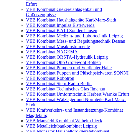
Erfurt
VEB Kombinat Gießereianlagenbau und
Gußerzeugnisse
VEB Kombinat Haushaltgeräte Karl-Marx-Stadt
VEB Kombinat Impulsa Elsterwerda
VEB Kombinat KALI Sondershausen
VEB Kombinat Medizin- und Labortechnik Leipzig
VEB Kombinat Mess- und Regelungstechnik Dessau
VEB Kombinat Musikinstrumente
VEB Kombinat NAGEMA
VEB Kombinat ORSTA-Hydraulik Leipzig
VEB Kombinat Otto Grotewohl Böhlen
VEB Kombinat Pumpen und Verdichter Halle
VEB Kombinat Puppen und Plüschpsielwaren SONNI
VEB Kombinat Robotron
VEB Kombinat Stern-Radio Berlin
VEB Kombinat Technisches Glas Ilmenau
VEB Kombinat Umformtechnik Herbert Warnke Erfurt
VEB Kombinat Wälzlager und Normteile Karl-Marx-
Stadt
VEB Kraftverkehrs- und Instandsetzungs-Kombinat
Magdeburg
VEB Mansfeld Kombinat Wilhelm Pieck
VEB Metalleichtbaukombinat Leipzig
VEB Monsator Haushaltgroßgerätekombinat