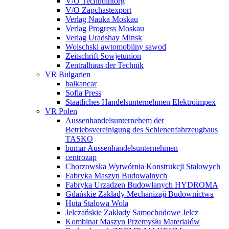
V/O Technointorg
V/O Zapchastexport
Verlag Nauka Moskau
Verlag Progress Moskau
Verlag Uradshay Minsk
Wolschski awtomobilny sawod
Zeitschrift Sowjetunion
Zentralhaus der Technik
VR Bulgarien
balkancar
Sofia Press
Staatliches Handelsunternehmen Elektroimpex
VR Polen
Aussenhandelsunternehem der
Betriebsvereinigung des Schienenfahrzeugbaus
TASKO
bumar Aussenhandelsunternehmen
centrozap
Chorzowska Wytwórnia Konstrukcji Stalowych
Fabryka Maszyn Budowalnych
Fabryka Urzadzen Budowlanych HYDROMA
Gdańskie Zakłady Mechanizaji Budownictwa
Huta Stalowa Wola
Jelczańskie Zakłady Samochodowe Jelcz
Kombinat Maszyn Przemysłu Materiałów