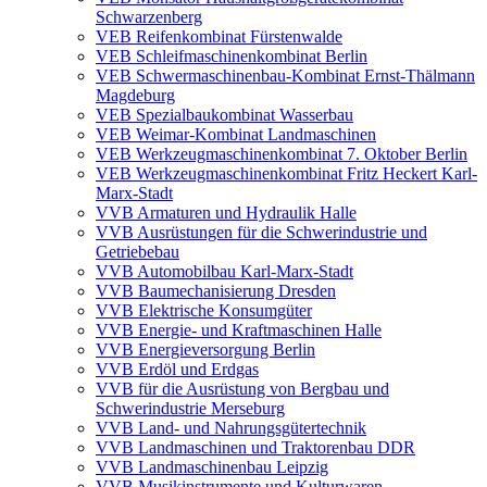
Schwarzenberg
VEB Reifenkombinat Fürstenwalde
VEB Schleifmaschinenkombinat Berlin
VEB Schwermaschinenbau-Kombinat Ernst-Thälmann
Magdeburg
VEB Spezialbaukombinat Wasserbau
VEB Weimar-Kombinat Landmaschinen
VEB Werkzeugmaschinenkombinat 7. Oktober Berlin
VEB Werkzeugmaschinenkombinat Fritz Heckert Karl-
Marx-Stadt
VVB Armaturen und Hydraulik Halle
VVB Ausrüstungen für die Schwerindustrie und
Getriebebau
VVB Automobilbau Karl-Marx-Stadt
VVB Baumechanisierung Dresden
VVB Elektrische Konsumgüter
VVB Energie- und Kraftmaschinen Halle
VVB Energieversorgung Berlin
VVB Erdöl und Erdgas
VVB für die Ausrüstung von Bergbau und
Schwerindustrie Merseburg
VVB Land- und Nahrungsgütertechnik
VVB Landmaschinen und Traktorenbau DDR
VVB Landmaschinenbau Leipzig
VVB Musikinstrumente und Kulturwaren