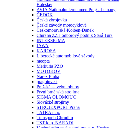
Boleslav
AVIA Nationalunternehmen Prag - Letnany
ČEDOK
Česká zbrojovka
České závody motocyklové
Českomoravská-Kolben-Daněk
Chirana ZZT odborový podnik Stará Turá
INTERSIGMA
JAWA
KAROSA
Liberecké automobilové závody
meopta
Merkuria PZO
MOTOKOV
Narex Praha
pragoinvest
Pražská stavební obnov
První brněnská strojírna
SIGMA OLOMOUC
Slovácké strojírny
STROJEXPORT Praha
TATRA n. p.
Transporta Chrudim
TST k. p. NARADI
Vychodoslovenske strojirne n. p. Kosice