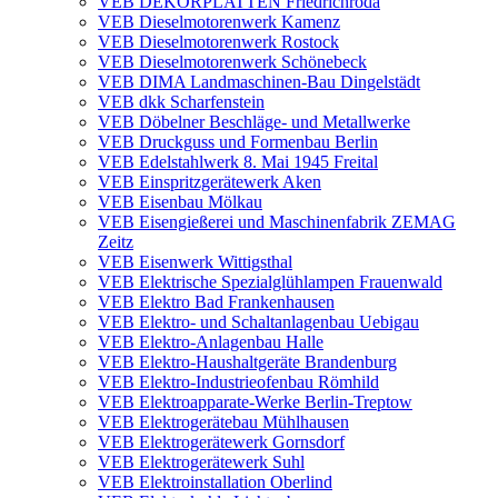
VEB DEKORPLATTEN Friedrichroda
VEB Dieselmotorenwerk Kamenz
VEB Dieselmotorenwerk Rostock
VEB Dieselmotorenwerk Schönebeck
VEB DIMA Landmaschinen-Bau Dingelstädt
VEB dkk Scharfenstein
VEB Döbelner Beschläge- und Metallwerke
VEB Druckguss und Formenbau Berlin
VEB Edelstahlwerk 8. Mai 1945 Freital
VEB Einspritzgerätewerk Aken
VEB Eisenbau Mölkau
VEB Eisengießerei und Maschinenfabrik ZEMAG
Zeitz
VEB Eisenwerk Wittigsthal
VEB Elektrische Spezialglühlampen Frauenwald
VEB Elektro Bad Frankenhausen
VEB Elektro- und Schaltanlagenbau Uebigau
VEB Elektro-Anlagenbau Halle
VEB Elektro-Haushaltgeräte Brandenburg
VEB Elektro-Industrieofenbau Römhild
VEB Elektroapparate-Werke Berlin-Treptow
VEB Elektrogerätebau Mühlhausen
VEB Elektrogerätewerk Gornsdorf
VEB Elektrogerätewerk Suhl
VEB Elektroinstallation Oberlind