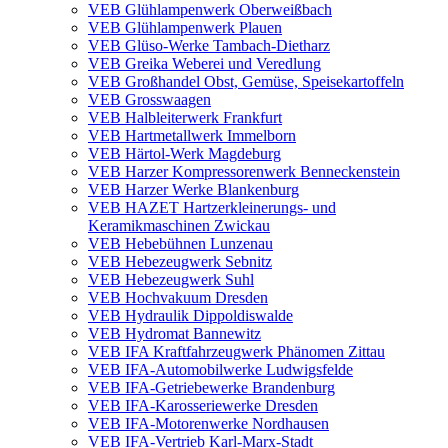
VEB Glühlampenwerk Oberweißbach
VEB Glühlampenwerk Plauen
VEB Glüso-Werke Tambach-Dietharz
VEB Greika Weberei und Veredlung
VEB Großhandel Obst, Gemüse, Speisekartoffeln
VEB Grosswaagen
VEB Halbleiterwerk Frankfurt
VEB Hartmetallwerk Immelborn
VEB Härtol-Werk Magdeburg
VEB Harzer Kompressorenwerk Benneckenstein
VEB Harzer Werke Blankenburg
VEB HAZET Hartzerkleinerungs- und
Keramikmaschinen Zwickau
VEB Hebebühnen Lunzenau
VEB Hebezeugwerk Sebnitz
VEB Hebezeugwerk Suhl
VEB Hochvakuum Dresden
VEB Hydraulik Dippoldiswalde
VEB Hydromat Bannewitz
VEB IFA Kraftfahrzeugwerk Phänomen Zittau
VEB IFA-Automobilwerke Ludwigsfelde
VEB IFA-Getriebewerke Brandenburg
VEB IFA-Karosseriewerke Dresden
VEB IFA-Motorenwerke Nordhausen
VEB IFA-Vertrieb Karl-Marx-Stadt