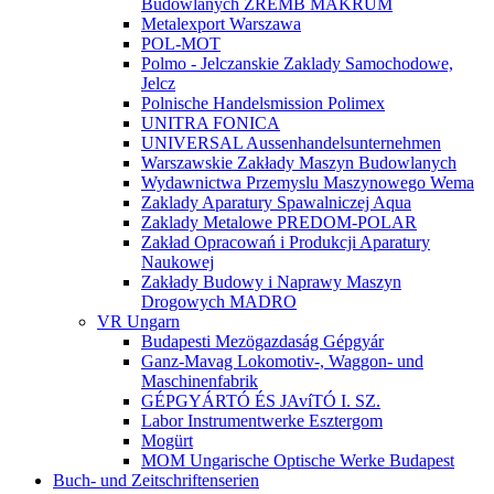
Budowlanych ZREMB MAKRUM
Metalexport Warszawa
POL-MOT
Polmo - Jelczanskie Zaklady Samochodowe,
Jelcz
Polnische Handelsmission Polimex
UNITRA FONICA
UNIVERSAL Aussenhandelsunternehmen
Warszawskie Zakłady Maszyn Budowlanych
Wydawnictwa Przemyslu Maszynowego Wema
Zaklady Aparatury Spawalniczej Aqua
Zaklady Metalowe PREDOM-POLAR
Zakład Opracowań i Produkcji Aparatury
Naukowej
Zakłady Budowy i Naprawy Maszyn
Drogowych MADRO
VR Ungarn
Budapesti Mezögazdaság Gépgyár
Ganz-Mavag Lokomotiv-, Waggon- und
Maschinenfabrik
GÉPGYÁRTÓ ÉS JAvíTÓ I. SZ.
Labor Instrumentwerke Esztergom
Mogürt
MOM Ungarische Optische Werke Budapest
Buch- und Zeitschriftenserien