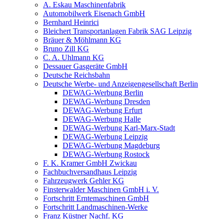
A. Eskau Maschinenfabrik
Automobilwerk Eisenach GmbH
Bernhard Heinrici
Bleichert Transportanlagen Fabrik SAG Leipzig
Bräuer & Möhlmann KG
Bruno Zill KG
C. A. Uhlmann KG
Dessauer Gasgeräte GmbH
Deutsche Reichsbahn
Deutsche Werbe- und Anzeigengesellschaft Berlin
DEWAG-Werbung Berlin
DEWAG-Werbung Dresden
DEWAG-Werbung Erfurt
DEWAG-Werbung Halle
DEWAG-Werbung Karl-Marx-Stadt
DEWAG-Werbung Leipzig
DEWAG-Werbung Magdeburg
DEWAG-Werbung Rostock
F. K. Kramer GmbH Zwickau
Fachbuchversandhaus Leipzig
Fahrzeugwerk Gehler KG
Finsterwalder Maschinen GmbH i. V.
Fortschritt Erntemaschinen GmbH
Fortschritt Landmaschinen-Werke
Franz Küstner Nachf. KG