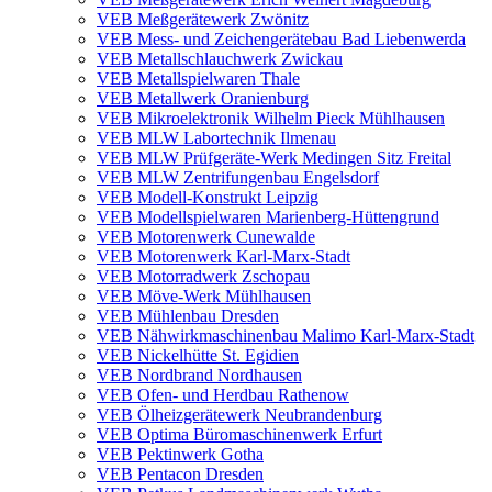
VEB Meßgerätewerk Zwönitz
VEB Mess- und Zeichengerätebau Bad Liebenwerda
VEB Metallschlauchwerk Zwickau
VEB Metallspielwaren Thale
VEB Metallwerk Oranienburg
VEB Mikroelektronik Wilhelm Pieck Mühlhausen
VEB MLW Labortechnik Ilmenau
VEB MLW Prüfgeräte-Werk Medingen Sitz Freital
VEB MLW Zentrifungenbau Engelsdorf
VEB Modell-Konstrukt Leipzig
VEB Modellspielwaren Marienberg-Hüttengrund
VEB Motorenwerk Cunewalde
VEB Motorenwerk Karl-Marx-Stadt
VEB Motorradwerk Zschopau
VEB Möve-Werk Mühlhausen
VEB Mühlenbau Dresden
VEB Nähwirkmaschinenbau Malimo Karl-Marx-Stadt
VEB Nickelhütte St. Egidien
VEB Nordbrand Nordhausen
VEB Ofen- und Herdbau Rathenow
VEB Ölheizgerätewerk Neubrandenburg
VEB Optima Büromaschinenwerk Erfurt
VEB Pektinwerk Gotha
VEB Pentacon Dresden