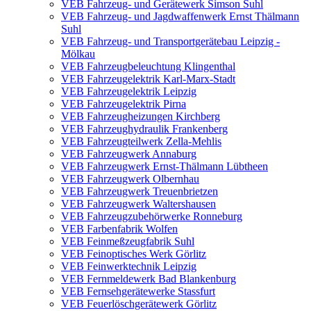
VEB Fahrzeug- und Gerätewerk Simson Suhl
VEB Fahrzeug- und Jagdwaffenwerk Ernst Thälmann
Suhl
VEB Fahrzeug- und Transportgerätebau Leipzig -
Mölkau
VEB Fahrzeugbeleuchtung Klingenthal
VEB Fahrzeugelektrik Karl-Marx-Stadt
VEB Fahrzeugelektrik Leipzig
VEB Fahrzeugelektrik Pirna
VEB Fahrzeugheizungen Kirchberg
VEB Fahrzeughydraulik Frankenberg
VEB Fahrzeugteilwerk Zella-Mehlis
VEB Fahrzeugwerk Annaburg
VEB Fahrzeugwerk Ernst-Thälmann Lübtheen
VEB Fahrzeugwerk Olbernhau
VEB Fahrzeugwerk Treuenbrietzen
VEB Fahrzeugwerk Waltershausen
VEB Fahrzeugzubehörwerke Ronneburg
VEB Farbenfabrik Wolfen
VEB Feinmeßzeugfabrik Suhl
VEB Feinoptisches Werk Görlitz
VEB Feinwerktechnik Leipzig
VEB Fernmeldewerk Bad Blankenburg
VEB Fernsehgerätewerke Stassfurt
VEB Feuerlöschgerätewerk Görlitz