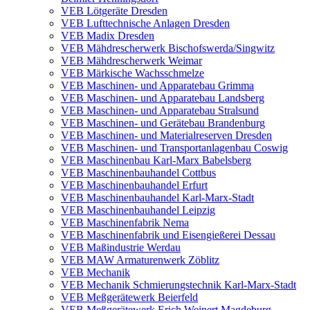
VEB Lötgeräte Dresden
VEB Lufttechnische Anlagen Dresden
VEB Madix Dresden
VEB Mähdrescherwerk Bischofswerda/Singwitz
VEB Mähdrescherwerk Weimar
VEB Märkische Wachsschmelze
VEB Maschinen- und Apparatebau Grimma
VEB Maschinen- und Apparatebau Landsberg
VEB Maschinen- und Apparatebau Stralsund
VEB Maschinen- und Gerätebau Brandenburg
VEB Maschinen- und Materialreserven Dresden
VEB Maschinen- und Transportanlagenbau Coswig
VEB Maschinenbau Karl-Marx Babelsberg
VEB Maschinenbauhandel Cottbus
VEB Maschinenbauhandel Erfurt
VEB Maschinenbauhandel Karl-Marx-Stadt
VEB Maschinenbauhandel Leipzig
VEB Maschinenfabrik Nema
VEB Maschinenfabrik und Eisengießerei Dessau
VEB Maßindustrie Werdau
VEB MAW Armaturenwerk Zöblitz
VEB Mechanik
VEB Mechanik Schmierungstechnik Karl-Marx-Stadt
VEB Meßgerätewerk Beierfeld
VEB Meßgerätewerk Erich Weinert Magdeburg