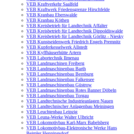
VEB Kraftverkehr Saalfeld
VEB Kraftwerk Friedensgrenze Hirschfelde
VEB Kranbau Eberswalde
VEB Kranbau Köthen
VEB Kreisbetrieb für Landtechnik Affalter
VEB Kreisbetrieb für Landtechnik Dippoldiswalde
VEB Kreisbetrieb für Landtechnik Görlitz - Niesky
VEB Kunstseidenwerk Friedrich Engels Premnitz
VEB Kupferkesselwerk Allstedt
VEB Kyffhäuserhütte Artern
VEB Labortechnik Ilmenau
VEB Landmaschinen Freiberg
VEB Landmaschinenbau Barth
VEB Landmaschinenbau Bernburg
VEB Landmaschinenbau Falkensee
VEB Landmaschinenbau Güstrow
VEB Landmaschinenbau Rotes Banner Döbeln
VEB Landmaschinenbau Torgau
VEB Landtechnische Industrieanlagen Nauen
VEB Landtechnischer Anlagenbau Meiningen
VEB Leuchtenbau Leipzig
VEB Leuna-Werke Walter Ulbricht
VEB Lokomotivbau Karl-Marx Babelsberg
VEB Lokomotivbau-Elektronische Werke Hans
Beimler Henningsdorf