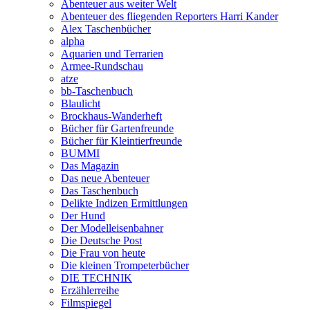
Abenteuer aus weiter Welt
Abenteuer des fliegenden Reporters Harri Kander
Alex Taschenbücher
alpha
Aquarien und Terrarien
Armee-Rundschau
atze
bb-Taschenbuch
Blaulicht
Brockhaus-Wanderheft
Bücher für Gartenfreunde
Bücher für Kleintierfreunde
BUMMI
Das Magazin
Das neue Abenteuer
Das Taschenbuch
Delikte Indizen Ermittlungen
Der Hund
Der Modelleisenbahner
Die Deutsche Post
Die Frau von heute
Die kleinen Trompeterbücher
DIE TECHNIK
Erzählerreihe
Filmspiegel