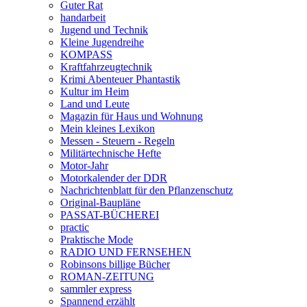
Guter Rat
handarbeit
Jugend und Technik
Kleine Jugendreihe
KOMPASS
Kraftfahrzeugtechnik
Krimi Abenteuer Phantastik
Kultur im Heim
Land und Leute
Magazin für Haus und Wohnung
Mein kleines Lexikon
Messen - Steuern - Regeln
Militärtechnische Hefte
Motor-Jahr
Motorkalender der DDR
Nachrichtenblatt für den Pflanzenschutz
Original-Baupläne
PASSAT-BÜCHEREI
practic
Praktische Mode
RADIO UND FERNSEHEN
Robinsons billige Bücher
ROMAN-ZEITUNG
sammler express
Spannend erzählt