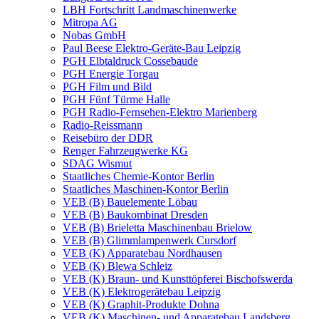
LBH Fortschritt Landmaschinenwerke
Mitropa AG
Nobas GmbH
Paul Beese Elektro-Geräte-Bau Leipzig
PGH Elbtaldruck Cossebaude
PGH Energie Torgau
PGH Film und Bild
PGH Fünf Türme Halle
PGH Radio-Fernsehen-Elektro Marienberg
Radio-Reissmann
Reisebüro der DDR
Renger Fahrzeugwerke KG
SDAG Wismut
Staatliches Chemie-Kontor Berlin
Staatliches Maschinen-Kontor Berlin
VEB (B) Bauelemente Löbau
VEB (B) Baukombinat Dresden
VEB (B) Brieletta Maschinenbau Brielow
VEB (B) Glimmlampenwerk Cursdorf
VEB (K) Apparatebau Nordhausen
VEB (K) Blewa Schleiz
VEB (K) Braun- und Kunsttöpferei Bischofswerda
VEB (K) Elektrogerätebau Leipzig
VEB (K) Graphit-Produkte Dohna
VEB (K) Maschinen- und Apparatebau Landsberg