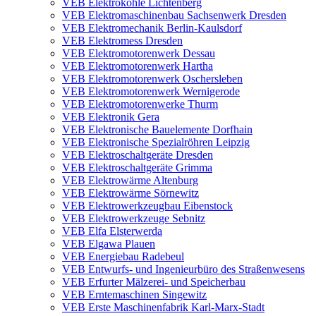
VEB Elektrokohle Lichtenberg
VEB Elektromaschinenbau Sachsenwerk Dresden
VEB Elektromechanik Berlin-Kaulsdorf
VEB Elektromess Dresden
VEB Elektromotorenwerk Dessau
VEB Elektromotorenwerk Hartha
VEB Elektromotorenwerk Oschersleben
VEB Elektromotorenwerk Wernigerode
VEB Elektromotorenwerke Thurm
VEB Elektronik Gera
VEB Elektronische Bauelemente Dorfhain
VEB Elektronische Spezialröhren Leipzig
VEB Elektroschaltgeräte Dresden
VEB Elektroschaltgeräte Grimma
VEB Elektrowärme Altenburg
VEB Elektrowärme Sörnewitz
VEB Elektrowerkzeugbau Eibenstock
VEB Elektrowerkzeuge Sebnitz
VEB Elfa Elsterwerda
VEB Elgawa Plauen
VEB Energiebau Radebeul
VEB Entwurfs- und Ingenieurbüro des Straßenwesens
VEB Erfurter Mälzerei- und Speicherbau
VEB Erntemaschinen Singewitz
VEB Erste Maschinenfabrik Karl-Marx-Stadt