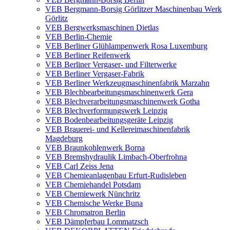
VEB Bergmann-Borsig Görlitzer Maschinenbau Werk
Görlitz
VEB Bergwerksmaschinen Dietlas
VEB Berlin-Chemie
VEB Berliner Glühlampenwerk Rosa Luxemburg
VEB Berliner Reifenwerk
VEB Berliner Vergaser- und Filterwerke
VEB Berliner Vergaser-Fabrik
VEB Berliner Werkzeugmaschinenfabrik Marzahn
VEB Blechbearbeitungsmaschinenwerk Gera
VEB Blechverarbeitungsmaschinenwerk Gotha
VEB Blechverformungswerk Leipzig
VEB Bodenbearbeitungsgeräte Leipzig
VEB Brauerei- und Kellereimaschinenfabrik
Magdeburg
VEB Braunkohlenwerk Borna
VEB Bremshydraulik Limbach-Oberfrohna
VEB Carl Zeiss Jena
VEB Chemieanlagenbau Erfurt-Rudisleben
VEB Chemiehandel Potsdam
VEB Chemiewerk Nünchritz
VEB Chemische Werke Buna
VEB Chromatron Berlin
VEB Dämpferbau Lommatzsch