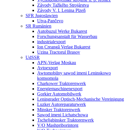
Závody Tažkého Strojárstva
Závody V. I. Lenina Plzeň
SFR Jugoslawien
Utva-Pančevo
SR Rumänien
Autobuzul Werke Bukarest
Forschungsanstalt für Wasserbau
industrialexport
Ion Creangă Verlag Bukarest
Uzina Tractorul Brasov
UdSSR
APN-Verlag Moskau
Avtoexport
Awtomobilny sawod imeni Leninskowo
komsomola
Charkower Traktorenwerk
Energiemaschinenexport
Gorkier Automobilwerk
Leningrader Optisch-Mechanische Vereinigung
Luzker Autoreparaturwerk
Minsker Traktorenwerk
Sawod imeni Lichatschowa
Tscheljabinsker Traktorenwerk
V/O Mashpriborintorg