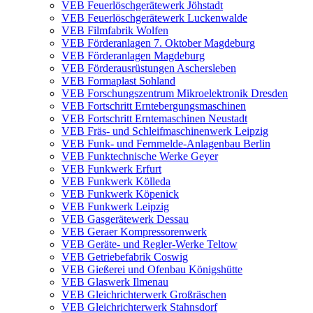
VEB Feuerlöschgerätewerk Jöhstadt
VEB Feuerlöschgerätewerk Luckenwalde
VEB Filmfabrik Wolfen
VEB Förderanlagen 7. Oktober Magdeburg
VEB Förderanlagen Magdeburg
VEB Förderausrüstungen Aschersleben
VEB Formaplast Sohland
VEB Forschungszentrum Mikroelektronik Dresden
VEB Fortschritt Erntebergungsmaschinen
VEB Fortschritt Erntemaschinen Neustadt
VEB Fräs- und Schleifmaschinenwerk Leipzig
VEB Funk- und Fernmelde-Anlagenbau Berlin
VEB Funktechnische Werke Geyer
VEB Funkwerk Erfurt
VEB Funkwerk Kölleda
VEB Funkwerk Köpenick
VEB Funkwerk Leipzig
VEB Gasgerätewerk Dessau
VEB Geraer Kompressorenwerk
VEB Geräte- und Regler-Werke Teltow
VEB Getriebefabrik Coswig
VEB Gießerei und Ofenbau Königshütte
VEB Glaswerk Ilmenau
VEB Gleichrichterwerk Großräschen
VEB Gleichrichterwerk Stahnsdorf