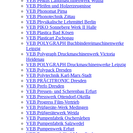
VEB Petkus Landmaschinenwerk Wutha
VEB Pfeifen und Holzerzeugnisse
VEB Phonomat Pirna
VEB Phonotechnik Zittau
VEB Physikalische Lehrmittel Berlin
VEB PIKO Sonneberg Werk II Halle
VEB Plastica Bad Kösen
VEB Plasticart Zschopau
VEB POLYGRAPH Buchbindereimaschinenwerke
Leipzig
VEB Polygraph Druckmaschinenwerk Victoria
Heidenau
VEB POLYGRAPH Druckmaschinenwerke Leipzig
VEB Polypack Dresden
VEB Polytechnik Karl-Marx-Stadt
VEB PRÄCITRONIC Dresden
VEB Prefo Dresden
VEB Pressen- und Scherenbau Erfurt
VEB Presswerk Ottendorf-Okrilla
VEB Progress Film-Vertrieb
VEB Prüfgeräte-Werk Medingen
VEB Prüfgerätewerk Weida
VEB Pumpenfabrik Oschersleben
VEB Pumpenfabrik Salzwedel
VEB Pumpenwerk Erfurt