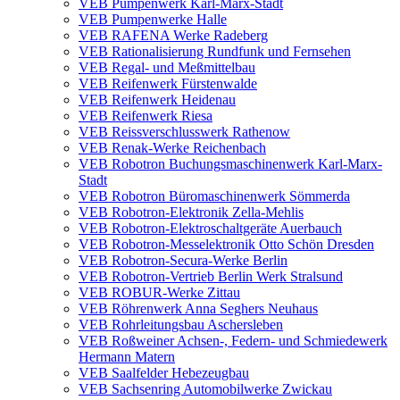
VEB Pumpenwerk Karl-Marx-Stadt
VEB Pumpenwerke Halle
VEB RAFENA Werke Radeberg
VEB Rationalisierung Rundfunk und Fernsehen
VEB Regal- und Meßmittelbau
VEB Reifenwerk Fürstenwalde
VEB Reifenwerk Heidenau
VEB Reifenwerk Riesa
VEB Reissverschlusswerk Rathenow
VEB Renak-Werke Reichenbach
VEB Robotron Buchungsmaschinenwerk Karl-Marx-
Stadt
VEB Robotron Büromaschinenwerk Sömmerda
VEB Robotron-Elektronik Zella-Mehlis
VEB Robotron-Elektroschaltgeräte Auerbauch
VEB Robotron-Messelektronik Otto Schön Dresden
VEB Robotron-Secura-Werke Berlin
VEB Robotron-Vertrieb Berlin Werk Stralsund
VEB ROBUR-Werke Zittau
VEB Röhrenwerk Anna Seghers Neuhaus
VEB Rohrleitungsbau Aschersleben
VEB Roßweiner Achsen-, Federn- und Schmiedewerk
Hermann Matern
VEB Saalfelder Hebezeugbau
VEB Sachsenring Automobilwerke Zwickau