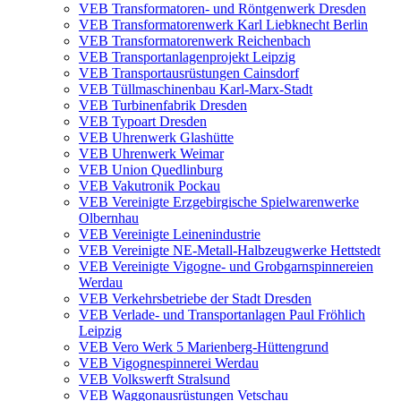
VEB Transformatoren- und Röntgenwerk Dresden
VEB Transformatorenwerk Karl Liebknecht Berlin
VEB Transformatorenwerk Reichenbach
VEB Transportanlagenprojekt Leipzig
VEB Transportausrüstungen Cainsdorf
VEB Tüllmaschinenbau Karl-Marx-Stadt
VEB Turbinenfabrik Dresden
VEB Typoart Dresden
VEB Uhrenwerk Glashütte
VEB Uhrenwerk Weimar
VEB Union Quedlinburg
VEB Vakutronik Pockau
VEB Vereinigte Erzgebirgische Spielwarenwerke
Olbernhau
VEB Vereinigte Leinenindustrie
VEB Vereinigte NE-Metall-Halbzeugwerke Hettstedt
VEB Vereinigte Vigogne- und Grobgarnspinnereien
Werdau
VEB Verkehrsbetriebe der Stadt Dresden
VEB Verlade- und Transportanlagen Paul Fröhlich
Leipzig
VEB Vero Werk 5 Marienberg-Hüttengrund
VEB Vigognespinnerei Werdau
VEB Volkswerft Stralsund
VEB Waggonausrüstungen Vetschau