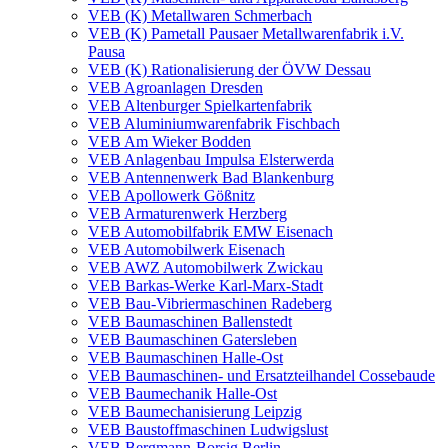
VEB (K) Metallwaren Schmerbach
VEB (K) Pametall Pausaer Metallwarenfabrik i.V.
Pausa
VEB (K) Rationalisierung der ÖVW Dessau
VEB Agroanlagen Dresden
VEB Altenburger Spielkartenfabrik
VEB Aluminiumwarenfabrik Fischbach
VEB Am Wieker Bodden
VEB Anlagenbau Impulsa Elsterwerda
VEB Antennenwerk Bad Blankenburg
VEB Apollowerk Gößnitz
VEB Armaturenwerk Herzberg
VEB Automobilfabrik EMW Eisenach
VEB Automobilwerk Eisenach
VEB AWZ Automobilwerk Zwickau
VEB Barkas-Werke Karl-Marx-Stadt
VEB Bau-Vibriermaschinen Radeberg
VEB Baumaschinen Ballenstedt
VEB Baumaschinen Gatersleben
VEB Baumaschinen Halle-Ost
VEB Baumaschinen- und Ersatzteilhandel Cossebaude
VEB Baumechanik Halle-Ost
VEB Baumechanisierung Leipzig
VEB Baustoffmaschinen Ludwigslust
VEB Bergmann-Borsig Berlin