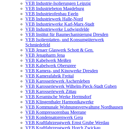
VEB Industrie-Isolierungen Leipzig
VEB Industriebeton Magdeburg
VEB Industrieofenbau Egeln
VEB Industriewerk Halle-Nord
VEB Industriewerke Karl-Marx-Stadt
VEB Industriewerke Ludwigsfelde
VEB Institut für Baumechanisierung Dresden
VEB Isolierplatten- und Konsumgüterwerk
Schmiedefeld
VEB Jenaer Glaswerk Schott & Gen.
VEB Jenapharm Jena
VEB Kabelwerk Meißen
VEB Kabelwerk Oberspree
VEB Kamera- und Kinowerke Dresden
VEB Kamerafabrik Freital
VEB Karosseriewerk Aschersleben
VEB Karosseriewerk Wilhelm-Pieck-Stadt Guben
VEB Karosseriewerk Zittau
VEB Keramische Werke Hermsdorf
VEB Klingenthaler Harmonikawerke
VEB Kommunale Wohnungsverwaltung Nordhausen
VEB Kompressorenbau Meerane
VEB Kondensatorenwerk Gera
VEB Kraftfahrzeugwerk Ernst Grube Werdau
VEB Kraftfahrzeugwerk Horch Zwickau