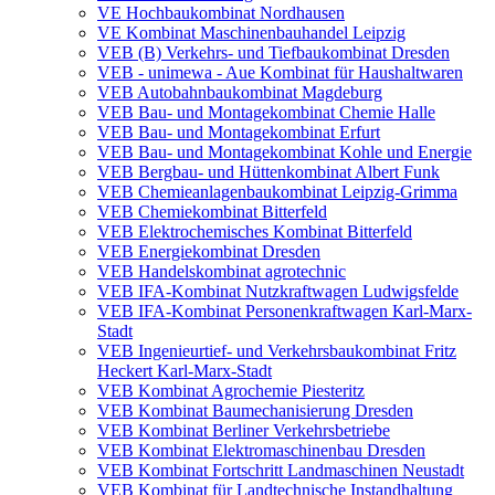
VE Hochbaukombinat Nordhausen
VE Kombinat Maschinenbauhandel Leipzig
VEB (B) Verkehrs- und Tiefbaukombinat Dresden
VEB - unimewa - Aue Kombinat für Haushaltwaren
VEB Autobahnbaukombinat Magdeburg
VEB Bau- und Montagekombinat Chemie Halle
VEB Bau- und Montagekombinat Erfurt
VEB Bau- und Montagekombinat Kohle und Energie
VEB Bergbau- und Hüttenkombinat Albert Funk
VEB Chemieanlagenbaukombinat Leipzig-Grimma
VEB Chemiekombinat Bitterfeld
VEB Elektrochemisches Kombinat Bitterfeld
VEB Energiekombinat Dresden
VEB Handelskombinat agrotechnic
VEB IFA-Kombinat Nutzkraftwagen Ludwigsfelde
VEB IFA-Kombinat Personenkraftwagen Karl-Marx-
Stadt
VEB Ingenieurtief- und Verkehrsbaukombinat Fritz
Heckert Karl-Marx-Stadt
VEB Kombinat Agrochemie Piesteritz
VEB Kombinat Baumechanisierung Dresden
VEB Kombinat Berliner Verkehrsbetriebe
VEB Kombinat Elektromaschinenbau Dresden
VEB Kombinat Fortschritt Landmaschinen Neustadt
VEB Kombinat für Landtechnische Instandhaltung