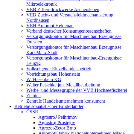
Mikroelektronik
VEB Zifferndruckwerke Aschersleben
VEB Zucht- und Versuchsfeldmechanisierung
Nordhausen
VEH Automot Heidenau
Verband deutscher Konsumgenossenschaften
Versorgungskontor für Maschinenbau Erzeugnisse
Dresden
Versorgungskontor für Maschinenbau Erzeugnisse
Karl-Marx-Stadt
Versorgungskontor für Maschinenbau-Erzeugnisse
Leipzig
Volkseigener Einzelhandelsbetrieb
Vorrichtungsbau Hohenstein
W. Hasenbein KG
Walter Petschke jun. Metallbearbeitung
Werbe- und Messegruppe der VVB Hochseefischerei
Zeibina
Zentrale Handelsunternehmen konsument
Betriebe sozialistischer Bruderländer
ČSSR
AgrostroJ Pelhrimov
Agrostroj Prostejov
Agrozet-Zetor Brno
Automobilfabrik Nationalunternehmen Mladá