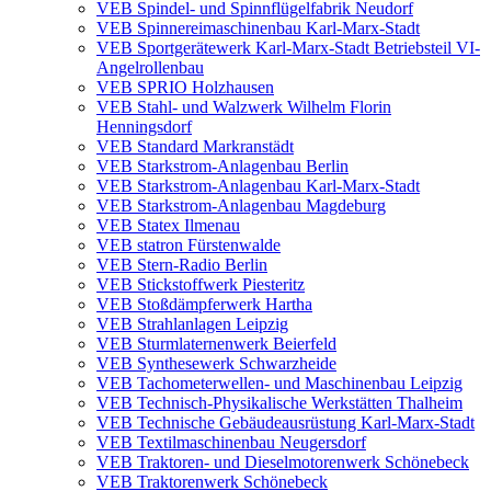
VEB Spindel- und Spinnflügelfabrik Neudorf
VEB Spinnereimaschinenbau Karl-Marx-Stadt
VEB Sportgerätewerk Karl-Marx-Stadt Betriebsteil VI-
Angelrollenbau
VEB SPRIO Holzhausen
VEB Stahl- und Walzwerk Wilhelm Florin
Henningsdorf
VEB Standard Markranstädt
VEB Starkstrom-Anlagenbau Berlin
VEB Starkstrom-Anlagenbau Karl-Marx-Stadt
VEB Starkstrom-Anlagenbau Magdeburg
VEB Statex Ilmenau
VEB statron Fürstenwalde
VEB Stern-Radio Berlin
VEB Stickstoffwerk Piesteritz
VEB Stoßdämpferwerk Hartha
VEB Strahlanlagen Leipzig
VEB Sturmlaternenwerk Beierfeld
VEB Synthesewerk Schwarzheide
VEB Tachometerwellen- und Maschinenbau Leipzig
VEB Technisch-Physikalische Werkstätten Thalheim
VEB Technische Gebäudeausrüstung Karl-Marx-Stadt
VEB Textilmaschinenbau Neugersdorf
VEB Traktoren- und Dieselmotorenwerk Schönebeck
VEB Traktorenwerk Schönebeck