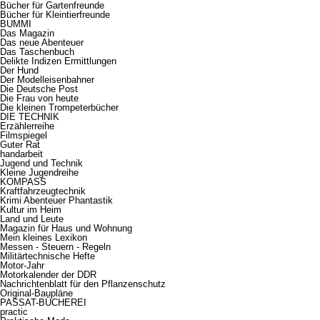
Bücher für Gartenfreunde
Bücher für Kleintierfreunde
BUMMI
Das Magazin
Das neue Abenteuer
Das Taschenbuch
Delikte Indizen Ermittlungen
Der Hund
Der Modelleisenbahner
Die Deutsche Post
Die Frau von heute
Die kleinen Trompeterbücher
DIE TECHNIK
Erzählerreihe
Filmspiegel
Guter Rat
handarbeit
Jugend und Technik
Kleine Jugendreihe
KOMPASS
Kraftfahrzeugtechnik
Krimi Abenteuer Phantastik
Kultur im Heim
Land und Leute
Magazin für Haus und Wohnung
Mein kleines Lexikon
Messen - Steuern - Regeln
Militärtechnische Hefte
Motor-Jahr
Motorkalender der DDR
Nachrichtenblatt für den Pflanzenschutz
Original-Baupläne
PASSAT-BÜCHEREI
practic