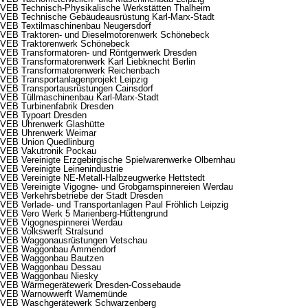
VEB Technisch-Physikalische Werkstätten Thalheim
VEB Technische Gebäudeausrüstung Karl-Marx-Stadt
VEB Textilmaschinenbau Neugersdorf
VEB Traktoren- und Dieselmotorenwerk Schönebeck
VEB Traktorenwerk Schönebeck
VEB Transformatoren- und Röntgenwerk Dresden
VEB Transformatorenwerk Karl Liebknecht Berlin
VEB Transformatorenwerk Reichenbach
VEB Transportanlagenprojekt Leipzig
VEB Transportausrüstungen Cainsdorf
VEB Tüllmaschinenbau Karl-Marx-Stadt
VEB Turbinenfabrik Dresden
VEB Typoart Dresden
VEB Uhrenwerk Glashütte
VEB Uhrenwerk Weimar
VEB Union Quedlinburg
VEB Vakutronik Pockau
VEB Vereinigte Erzgebirgische Spielwarenwerke Olbernhau
VEB Vereinigte Leinenindustrie
VEB Vereinigte NE-Metall-Halbzeugwerke Hettstedt
VEB Vereinigte Vigogne- und Grobgarnspinnereien Werdau
VEB Verkehrsbetriebe der Stadt Dresden
VEB Verlade- und Transportanlagen Paul Fröhlich Leipzig
VEB Vero Werk 5 Marienberg-Hüttengrund
VEB Vigognespinnerei Werdau
VEB Volkswerft Stralsund
VEB Waggonausrüstungen Vetschau
VEB Waggonbau Ammendorf
VEB Waggonbau Bautzen
VEB Waggonbau Dessau
VEB Waggonbau Niesky
VEB Wärmegerätewerk Dresden-Cossebaude
VEB Warnowwerft Warnemünde
VEB Waschgerätewerk Schwarzenberg