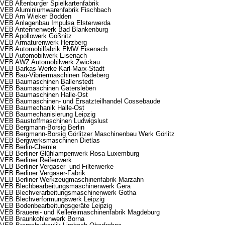
VEB Altenburger Spielkartenfabrik
VEB Aluminiumwarenfabrik Fischbach
VEB Am Wieker Bodden
VEB Anlagenbau Impulsa Elsterwerda
VEB Antennenwerk Bad Blankenburg
VEB Apollowerk Gößnitz
VEB Armaturenwerk Herzberg
VEB Automobilfabrik EMW Eisenach
VEB Automobilwerk Eisenach
VEB AWZ Automobilwerk Zwickau
VEB Barkas-Werke Karl-Marx-Stadt
VEB Bau-Vibriermaschinen Radeberg
VEB Baumaschinen Ballenstedt
VEB Baumaschinen Gatersleben
VEB Baumaschinen Halle-Ost
VEB Baumaschinen- und Ersatzteilhandel Cossebaude
VEB Baumechanik Halle-Ost
VEB Baumechanisierung Leipzig
VEB Baustoffmaschinen Ludwigslust
VEB Bergmann-Borsig Berlin
VEB Bergmann-Borsig Görlitzer Maschinenbau Werk Görlitz
VEB Bergwerksmaschinen Dietlas
VEB Berlin-Chemie
VEB Berliner Glühlampenwerk Rosa Luxemburg
VEB Berliner Reifenwerk
VEB Berliner Vergaser- und Filterwerke
VEB Berliner Vergaser-Fabrik
VEB Berliner Werkzeugmaschinenfabrik Marzahn
VEB Blechbearbeitungsmaschinenwerk Gera
VEB Blechverarbeitungsmaschinenwerk Gotha
VEB Blechverformungswerk Leipzig
VEB Bodenbearbeitungsgeräte Leipzig
VEB Brauerei- und Kellereimaschinenfabrik Magdeburg
VEB Braunkohlenwerk Borna