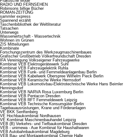
Praktische Mode
RADIO UND FERNSEHEN
Robinsons billige Bücher
ROMAN-ZEITUNG
sammler express
Spannend erzählt
Taschenbibliothek der Weltliteratur
Tatsachen
Unterwegs
Wasserwirtschaft - Wassertechnik
Wohnen im Grünen
ZIS Mitteilungen
Kombinate
Forschungszentrum des Werkzeugmaschinenbaues
Grafischer Großbetrieb Völkerfreundschaft Dresden
IFA Vereinigung Volkseigener Fahrzeugwerke
Kombinat VEB Elektrogerätewerk Suhl
Kombinat VEB Fahrzeugelektrik Ruhla
Kombinat VEB Funk- und Fernmeldeanlagenbau Berlin
Kombinat VEB Kabelwerk Oberspree Wilhelm Pieck Berlin
Kombinat VEB Keramische Werke Hermsdorf
Kombinat VEB Lokomotivbau-Elektrotechnische Werke Hans Beimler
Henningsdorf
Kombinat VEB NARVA Rosa Luxemburg Berlin
Kombinat VEB Pentacon Dresden
Kombinat VEB RFT Fernmeldewerk Leipzig
Kombinat VEB Technische Konsumgüter Berlin
Tagebauausrüstungen, Krane und Förderanlagen
VE BKK Senftenberg
VE Hochbaukombinat Nordhausen
VE Kombinat Maschinenbauhandel Leipzig
VEB (B) Verkehrs- und Tiefbaukombinat Dresden
VEB - unimewa - Aue Kombinat für Haushaltwaren
VEB Autobahnbaukombinat Magdeburg
VEB Bau- und Montagekombinat Chemie Halle