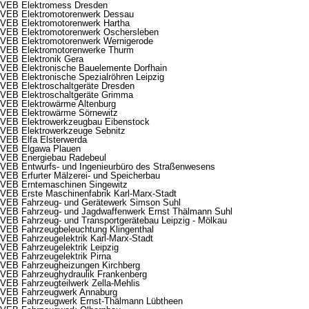
VEB Elektromess Dresden
VEB Elektromotorenwerk Dessau
VEB Elektromotorenwerk Hartha
VEB Elektromotorenwerk Oschersleben
VEB Elektromotorenwerk Wernigerode
VEB Elektromotorenwerke Thurm
VEB Elektronik Gera
VEB Elektronische Bauelemente Dorfhain
VEB Elektronische Spezialröhren Leipzig
VEB Elektroschaltgeräte Dresden
VEB Elektroschaltgeräte Grimma
VEB Elektrowärme Altenburg
VEB Elektrowärme Sörnewitz
VEB Elektrowerkzeugbau Eibenstock
VEB Elektrowerkzeuge Sebnitz
VEB Elfa Elsterwerda
VEB Elgawa Plauen
VEB Energiebau Radebeul
VEB Entwurfs- und Ingenieurbüro des Straßenwesens
VEB Erfurter Mälzerei- und Speicherbau
VEB Erntemaschinen Singewitz
VEB Erste Maschinenfabrik Karl-Marx-Stadt
VEB Fahrzeug- und Gerätewerk Simson Suhl
VEB Fahrzeug- und Jagdwaffenwerk Ernst Thälmann Suhl
VEB Fahrzeug- und Transportgerätebau Leipzig - Mölkau
VEB Fahrzeugbeleuchtung Klingenthal
VEB Fahrzeugelektrik Karl-Marx-Stadt
VEB Fahrzeugelektrik Leipzig
VEB Fahrzeugelektrik Pirna
VEB Fahrzeugheizungen Kirchberg
VEB Fahrzeughydraulik Frankenberg
VEB Fahrzeugteilwerk Zella-Mehlis
VEB Fahrzeugwerk Annaburg
VEB Fahrzeugwerk Ernst-Thälmann Lübtheen