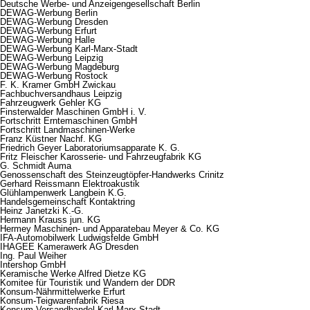
Deutsche Werbe- und Anzeigengesellschaft Berlin
DEWAG-Werbung Berlin
DEWAG-Werbung Dresden
DEWAG-Werbung Erfurt
DEWAG-Werbung Halle
DEWAG-Werbung Karl-Marx-Stadt
DEWAG-Werbung Leipzig
DEWAG-Werbung Magdeburg
DEWAG-Werbung Rostock
F. K. Kramer GmbH Zwickau
Fachbuchversandhaus Leipzig
Fahrzeugwerk Gehler KG
Finsterwalder Maschinen GmbH i. V.
Fortschritt Erntemaschinen GmbH
Fortschritt Landmaschinen-Werke
Franz Küstner Nachf. KG
Friedrich Geyer Laboratoriumsapparate K. G.
Fritz Fleischer Karosserie- und Fahrzeugfabrik KG
G. Schmidt Auma
Genossenschaft des Steinzeugtöpfer-Handwerks Crinitz
Gerhard Reissmann Elektroakustik
Glühlampenwerk Langbein K.G.
Handelsgemeinschaft Kontaktring
Heinz Janetzki K.-G.
Hermann Krauss jun. KG
Hermey Maschinen- und Apparatebau Meyer & Co. KG
IFA-Automobilwerk Ludwigsfelde GmbH
IHAGEE Kamerawerk AG Dresden
Ing. Paul Weiher
Intershop GmbH
Keramische Werke Alfred Dietze KG
Komitee für Touristik und Wandern der DDR
Konsum-Nährmittelwerke Erfurt
Konsum-Teigwarenfabrik Riesa
Konsum-Versandhandel Karl-Marx-Stadt