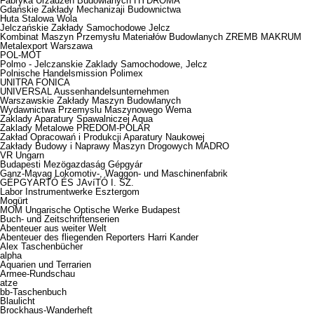
Fabryka Urzadzen Budowlanych HYDROMA
Gdańskie Zakłady Mechanizaji Budownictwa
Huta Stalowa Wola
Jelczańskie Zakłady Samochodowe Jelcz
Kombinat Maszyn Przemysłu Materiałów Budowlanych ZREMB MAKRUM
Metalexport Warszawa
POL-MOT
Polmo - Jelczanskie Zaklady Samochodowe, Jelcz
Polnische Handelsmission Polimex
UNITRA FONICA
UNIVERSAL Aussenhandelsunternehmen
Warszawskie Zakłady Maszyn Budowlanych
Wydawnictwa Przemyslu Maszynowego Wema
Zaklady Aparatury Spawalniczej Aqua
Zaklady Metalowe PREDOM-POLAR
Zakład Opracowań i Produkcji Aparatury Naukowej
Zakłady Budowy i Naprawy Maszyn Drogowych MADRO
VR Ungarn
Budapesti Mezögazdaság Gépgyár
Ganz-Mavag Lokomotiv-, Waggon- und Maschinenfabrik
GÉPGYÁRTÓ ÉS JAvíTÓ I. SZ.
Labor Instrumentwerke Esztergom
Mogürt
MOM Ungarische Optische Werke Budapest
Buch- und Zeitschriftenserien
Abenteuer aus weiter Welt
Abenteuer des fliegenden Reporters Harri Kander
Alex Taschenbücher
alpha
Aquarien und Terrarien
Armee-Rundschau
atze
bb-Taschenbuch
Blaulicht
Brockhaus-Wanderheft