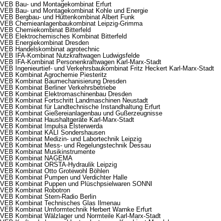
VEB Bau- und Montagekombinat Erfurt
VEB Bau- und Montagekombinat Kohle und Energie
VEB Bergbau- und Hüttenkombinat Albert Funk
VEB Chemieanlagenbaukombinat Leipzig-Grimma
VEB Chemiekombinat Bitterfeld
VEB Elektrochemisches Kombinat Bitterfeld
VEB Energiekombinat Dresden
VEB Handelskombinat agrotechnic
VEB IFA-Kombinat Nutzkraftwagen Ludwigsfelde
VEB IFA-Kombinat Personenkraftwagen Karl-Marx-Stadt
VEB Ingenieurtief- und Verkehrsbaukombinat Fritz Heckert Karl-Marx-Stadt
VEB Kombinat Agrochemie Piesteritz
VEB Kombinat Baumechanisierung Dresden
VEB Kombinat Berliner Verkehrsbetriebe
VEB Kombinat Elektromaschinenbau Dresden
VEB Kombinat Fortschritt Landmaschinen Neustadt
VEB Kombinat für Landtechnische Instandhaltung Erfurt
VEB Kombinat Gießereianlagenbau und Gußerzeugnisse
VEB Kombinat Haushaltgeräte Karl-Marx-Stadt
VEB Kombinat Impulsa Elsterwerda
VEB Kombinat KALI Sondershausen
VEB Kombinat Medizin- und Labortechnik Leipzig
VEB Kombinat Mess- und Regelungstechnik Dessau
VEB Kombinat Musikinstrumente
VEB Kombinat NAGEMA
VEB Kombinat ORSTA-Hydraulik Leipzig
VEB Kombinat Otto Grotewohl Böhlen
VEB Kombinat Pumpen und Verdichter Halle
VEB Kombinat Puppen und Plüschpsielwaren SONNI
VEB Kombinat Robotron
VEB Kombinat Stern-Radio Berlin
VEB Kombinat Technisches Glas Ilmenau
VEB Kombinat Umformtechnik Herbert Warnke Erfurt
VEB Kombinat Wälzlager und Normteile Karl-Marx-Stadt