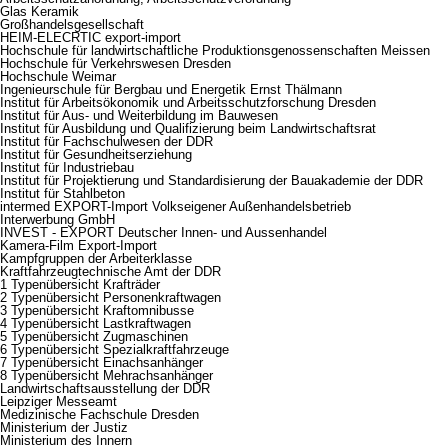
Glas Keramik
Großhandelsgesellschaft
HEIM-ELECRTIC export-import
Hochschule für landwirtschaftliche Produktionsgenossenschaften Meissen
Hochschule für Verkehrswesen Dresden
Hochschule Weimar
Ingenieurschule für Bergbau und Energetik Ernst Thälmann
Institut für Arbeitsökonomik und Arbeitsschutzforschung Dresden
Institut für Aus- und Weiterbildung im Bauwesen
Institut für Ausbildung und Qualifizierung beim Landwirtschaftsrat
Institut für Fachschulwesen der DDR
Institut für Gesundheitserziehung
Institut für Industriebau
Institut für Projektierung und Standardisierung der Bauakademie der DDR
Institut für Stahlbeton
intermed EXPORT-Import Volkseigener Außenhandelsbetrieb
Interwerbung GmbH
INVEST - EXPORT Deutscher Innen- und Aussenhandel
Kamera-Film Export-Import
Kampfgruppen der Arbeiterklasse
Kraftfahrzeugtechnische Amt der DDR
1 Typenübersicht Krafträder
2 Typenübersicht Personenkraftwagen
3 Typenübersicht Kraftomnibusse
4 Typenübersicht Lastkraftwagen
5 Typenübersicht Zugmaschinen
6 Typenübersicht Spezialkraftfahrzeuge
7 Typenübersicht Einachsanhänger
8 Typenübersicht Mehrachsanhänger
Landwirtschaftsausstellung der DDR
Leipziger Messeamt
Medizinische Fachschule Dresden
Ministerium der Justiz
Ministerium des Innern