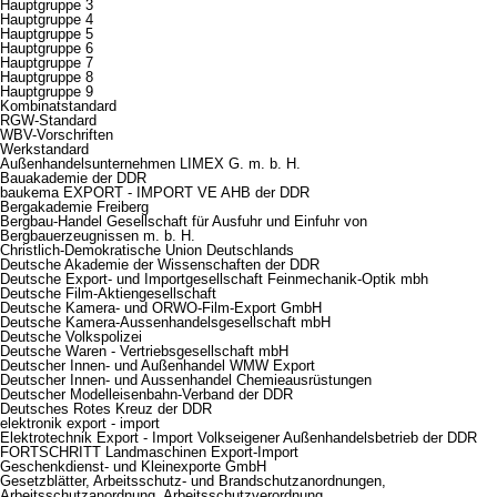
Hauptgruppe 3
Hauptgruppe 4
Hauptgruppe 5
Hauptgruppe 6
Hauptgruppe 7
Hauptgruppe 8
Hauptgruppe 9
Kombinatstandard
RGW-Standard
WBV-Vorschriften
Werkstandard
Außenhandelsunternehmen LIMEX G. m. b. H.
Bauakademie der DDR
baukema EXPORT - IMPORT VE AHB der DDR
Bergakademie Freiberg
Bergbau-Handel Gesellschaft für Ausfuhr und Einfuhr von
Bergbauerzeugnissen m. b. H.
Christlich-Demokratische Union Deutschlands
Deutsche Akademie der Wissenschaften der DDR
Deutsche Export- und Importgesellschaft Feinmechanik-Optik mbh
Deutsche Film-Aktiengesellschaft
Deutsche Kamera- und ORWO-Film-Export GmbH
Deutsche Kamera-Aussenhandelsgesellschaft mbH
Deutsche Volkspolizei
Deutsche Waren - Vertriebsgesellschaft mbH
Deutscher Innen- und Außenhandel WMW Export
Deutscher Innen- und Aussenhandel Chemieausrüstungen
Deutscher Modelleisenbahn-Verband der DDR
Deutsches Rotes Kreuz der DDR
elektronik export - import
Elektrotechnik Export - Import Volkseigener Außenhandelsbetrieb der DDR
FORTSCHRITT Landmaschinen Export-Import
Geschenkdienst- und Kleinexporte GmbH
Gesetzblätter, Arbeitsschutz- und Brandschutzanordnungen,
Arbeitsschutzanordnung, Arbeitsschutzverordnung