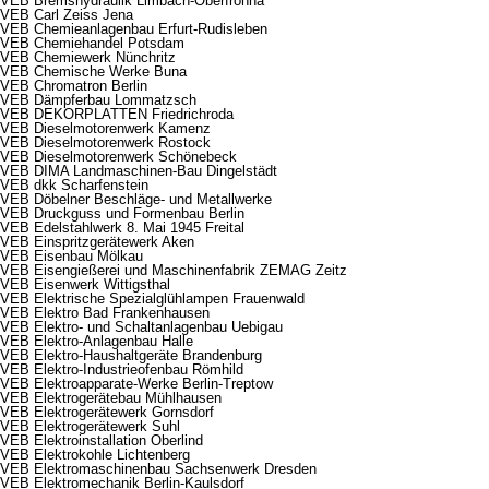
VEB Bremshydraulik Limbach-Oberfrohna
VEB Carl Zeiss Jena
VEB Chemieanlagenbau Erfurt-Rudisleben
VEB Chemiehandel Potsdam
VEB Chemiewerk Nünchritz
VEB Chemische Werke Buna
VEB Chromatron Berlin
VEB Dämpferbau Lommatzsch
VEB DEKORPLATTEN Friedrichroda
VEB Dieselmotorenwerk Kamenz
VEB Dieselmotorenwerk Rostock
VEB Dieselmotorenwerk Schönebeck
VEB DIMA Landmaschinen-Bau Dingelstädt
VEB dkk Scharfenstein
VEB Döbelner Beschläge- und Metallwerke
VEB Druckguss und Formenbau Berlin
VEB Edelstahlwerk 8. Mai 1945 Freital
VEB Einspritzgerätewerk Aken
VEB Eisenbau Mölkau
VEB Eisengießerei und Maschinenfabrik ZEMAG Zeitz
VEB Eisenwerk Wittigsthal
VEB Elektrische Spezialglühlampen Frauenwald
VEB Elektro Bad Frankenhausen
VEB Elektro- und Schaltanlagenbau Uebigau
VEB Elektro-Anlagenbau Halle
VEB Elektro-Haushaltgeräte Brandenburg
VEB Elektro-Industrieofenbau Römhild
VEB Elektroapparate-Werke Berlin-Treptow
VEB Elektrogerätebau Mühlhausen
VEB Elektrogerätewerk Gornsdorf
VEB Elektrogerätewerk Suhl
VEB Elektroinstallation Oberlind
VEB Elektrokohle Lichtenberg
VEB Elektromaschinenbau Sachsenwerk Dresden
VEB Elektromechanik Berlin-Kaulsdorf