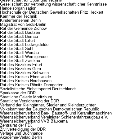
Gesellschaft für Sport und Technik
Gesellschaft zur Verbreitung wissenschaftlicher Kenntnisse
Handelsorganisation
Hochschule der Deutschen Gewerkschaften Fritz Heckert
Kammer der Technik
Kinderfernsehen Berlin
Magistrat von Groß-Berlin
Rat der Gemeinde Zichow
Rat der Stadt Bautzen
Rat der Stadt Bernau
Rat der Stadt Erfurt
Rat der Stadt Ludwigsfelde
Rat der Stadt Suhl
Rat der Stadt Werdau
Rat der Stadt Wernigerode
Rat der Stadt Zwickau
Rat des Bezirkes Erfurt
Rat des Bezirkes Gera
Rat des Bezirkes Schwerin
Rat des Kreises Eberswalde
Rat des Kreises Nordhausen
Rat des Kreises Ribnitz-Damgarten
Sozialistische Einheitspartei Deutschlands
Sparkasse der DDR
Staatliche Galerie Moritzburg
Staatliche Versicherung der DDR
Verband der Kleingärtner, Siedler und Kleintierzüchter
Volkskammer der Deutschen Demokratischen Republik
Warenzeichenverband Bau-, Baustoff- und Keramikmaschinen
Warenzeichenverband Vereinigter Schienenfahrzeugbau e.V.
Warenzeichenverband VVB Baukema
Zentralrat der FDJ
Zivilverteidigung der DDR
Verlage und Buchhandel
Akademie-Verlag Berlin