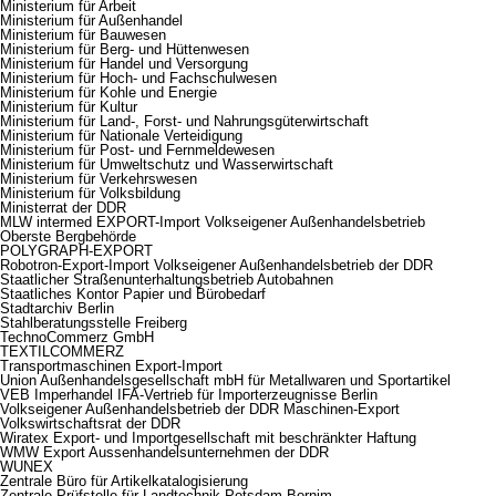
Ministerium für Arbeit
Ministerium für Außenhandel
Ministerium für Bauwesen
Ministerium für Berg- und Hüttenwesen
Ministerium für Handel und Versorgung
Ministerium für Hoch- und Fachschulwesen
Ministerium für Kohle und Energie
Ministerium für Kultur
Ministerium für Land-, Forst- und Nahrungsgüterwirtschaft
Ministerium für Nationale Verteidigung
Ministerium für Post- und Fernmeldewesen
Ministerium für Umweltschutz und Wasserwirtschaft
Ministerium für Verkehrswesen
Ministerium für Volksbildung
Ministerrat der DDR
MLW intermed EXPORT-Import Volkseigener Außenhandelsbetrieb
Oberste Bergbehörde
POLYGRAPH-EXPORT
Robotron-Export-Import Volkseigener Außenhandelsbetrieb der DDR
Staatlicher Straßenunterhaltungsbetrieb Autobahnen
Staatliches Kontor Papier und Bürobedarf
Stadtarchiv Berlin
Stahlberatungsstelle Freiberg
TechnoCommerz GmbH
TEXTILCOMMERZ
Transportmaschinen Export-Import
Union Außenhandelsgesellschaft mbH für Metallwaren und Sportartikel
VEB Imperhandel IFA-Vertrieb für Importerzeugnisse Berlin
Volkseigener Außenhandelsbetrieb der DDR Maschinen-Export
Volkswirtschaftsrat der DDR
Wiratex Export- und Importgesellschaft mit beschränkter Haftung
WMW Export Aussenhandelsunternehmen der DDR
WUNEX
Zentrale Büro für Artikelkatalogisierung
Zentrale Prüfstelle für Landtechnik Potsdam-Bornim