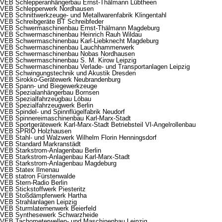
VEB Schlepperanhängerbau Ernst-Thälmann Lübtheen
VEB Schlepperwerk Nordhausen
VEB Schnittwerkzeuge- und Metallwarenfabrik Klingentahl
VEB Schreibgeräte BT Schreibfeder
VEB Schwermaschinenbau Ernst-Thälmann Magdeburg
VEB Schwermaschinenbau Heinrich Rauh Wildau
VEB Schwermaschinenbau Karl-Liebknecht Magdeburg
VEB Schwermaschinenbau Lauchhammerwerk
VEB Schwermaschinenbau Nobas Nordhausen
VEB Schwermaschinenbau S. M. Kirow Leipzig
VEB Schwermaschinenbau Verlade- und Transportanlagen Leipzig
VEB Schwingungstechnik und Akustik Dresden
VEB Sirokko-Gerätewerk Neubrandenburg
VEB Spann- und Biegewerkzeuge
VEB Spezialanhängerbau Bornsen
VEB Spezialfahrzeugbau Löbau
VEB Spezialfahrzeugwerk Berlin
VEB Spindel- und Spinnflügelfabrik Neudorf
VEB Spinnereimaschinenbau Karl-Marx-Stadt
VEB Sportgerätewerk Karl-Marx-Stadt Betriebsteil VI-Angelrollenbau
VEB SPRIO Holzhausen
VEB Stahl- und Walzwerk Wilhelm Florin Henningsdorf
VEB Standard Markranstädt
VEB Starkstrom-Anlagenbau Berlin
VEB Starkstrom-Anlagenbau Karl-Marx-Stadt
VEB Starkstrom-Anlagenbau Magdeburg
VEB Statex Ilmenau
VEB statron Fürstenwalde
VEB Stern-Radio Berlin
VEB Stickstoffwerk Piesteritz
VEB Stoßdämpferwerk Hartha
VEB Strahlanlagen Leipzig
VEB Sturmlaternenwerk Beierfeld
VEB Synthesewerk Schwarzheide
VEB Tachometerwellen- und Maschinenbau Leipzig