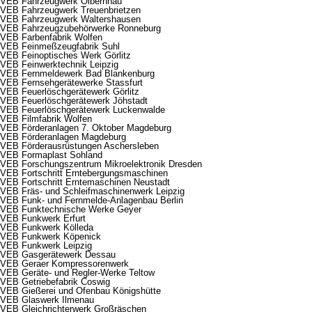
VEB Fahrzeugwerk Olbernhau
VEB Fahrzeugwerk Treuenbrietzen
VEB Fahrzeugwerk Waltershausen
VEB Fahrzeugzubehörwerke Ronneburg
VEB Farbenfabrik Wolfen
VEB Feinmeßzeugfabrik Suhl
VEB Feinoptisches Werk Görlitz
VEB Feinwerktechnik Leipzig
VEB Fernmeldewerk Bad Blankenburg
VEB Fernsehgerätewerke Stassfurt
VEB Feuerlöschgerätewerk Görlitz
VEB Feuerlöschgerätewerk Jöhstadt
VEB Feuerlöschgerätewerk Luckenwalde
VEB Filmfabrik Wolfen
VEB Förderanlagen 7. Oktober Magdeburg
VEB Förderanlagen Magdeburg
VEB Förderausrüstungen Aschersleben
VEB Formaplast Sohland
VEB Forschungszentrum Mikroelektronik Dresden
VEB Fortschritt Erntebergungsmaschinen
VEB Fortschritt Erntemaschinen Neustadt
VEB Fräs- und Schleifmaschinenwerk Leipzig
VEB Funk- und Fernmelde-Anlagenbau Berlin
VEB Funktechnische Werke Geyer
VEB Funkwerk Erfurt
VEB Funkwerk Kölleda
VEB Funkwerk Köpenick
VEB Funkwerk Leipzig
VEB Gasgerätewerk Dessau
VEB Geraer Kompressorenwerk
VEB Geräte- und Regler-Werke Teltow
VEB Getriebefabrik Coswig
VEB Gießerei und Ofenbau Königshütte
VEB Glaswerk Ilmenau
VEB Gleichrichterwerk Großräschen