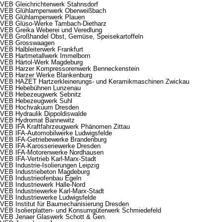
VEB Gleichrichterwerk Stahnsdorf
VEB Glühlampenwerk Oberweißbach
VEB Glühlampenwerk Plauen
VEB Glüso-Werke Tambach-Dietharz
VEB Greika Weberei und Veredlung
VEB Großhandel Obst, Gemüse, Speisekartoffeln
VEB Grosswaagen
VEB Halbleiterwerk Frankfurt
VEB Hartmetallwerk Immelborn
VEB Härtol-Werk Magdeburg
VEB Harzer Kompressorenwerk Benneckenstein
VEB Harzer Werke Blankenburg
VEB HAZET Hartzerkleinerungs- und Keramikmaschinen Zwickau
VEB Hebebühnen Lunzenau
VEB Hebezeugwerk Sebnitz
VEB Hebezeugwerk Suhl
VEB Hochvakuum Dresden
VEB Hydraulik Dippoldiswalde
VEB Hydromat Bannewitz
VEB IFA Kraftfahrzeugwerk Phänomen Zittau
VEB IFA-Automobilwerke Ludwigsfelde
VEB IFA-Getriebewerke Brandenburg
VEB IFA-Karosseriewerke Dresden
VEB IFA-Motorenwerke Nordhausen
VEB IFA-Vertrieb Karl-Marx-Stadt
VEB Industrie-Isolierungen Leipzig
VEB Industriebeton Magdeburg
VEB Industrieofenbau Egeln
VEB Industriewerk Halle-Nord
VEB Industriewerke Karl-Marx-Stadt
VEB Industriewerke Ludwigsfelde
VEB Institut für Baumechanisierung Dresden
VEB Isolierplatten- und Konsumgüterwerk Schmiedefeld
VEB Jenaer Glaswerk Schott & Gen.