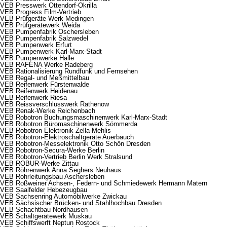
VEB Presswerk Ottendorf-Okrilla
VEB Progress Film-Vertrieb
VEB Prüfgeräte-Werk Medingen
VEB Prüfgerätewerk Weida
VEB Pumpenfabrik Oschersleben
VEB Pumpenfabrik Salzwedel
VEB Pumpenwerk Erfurt
VEB Pumpenwerk Karl-Marx-Stadt
VEB Pumpenwerke Halle
VEB RAFENA Werke Radeberg
VEB Rationalisierung Rundfunk und Fernsehen
VEB Regal- und Meßmittelbau
VEB Reifenwerk Fürstenwalde
VEB Reifenwerk Heidenau
VEB Reifenwerk Riesa
VEB Reissverschlusswerk Rathenow
VEB Renak-Werke Reichenbach
VEB Robotron Buchungsmaschinenwerk Karl-Marx-Stadt
VEB Robotron Büromaschinenwerk Sömmerda
VEB Robotron-Elektronik Zella-Mehlis
VEB Robotron-Elektroschaltgeräte Auerbauch
VEB Robotron-Messelektronik Otto Schön Dresden
VEB Robotron-Secura-Werke Berlin
VEB Robotron-Vertrieb Berlin Werk Stralsund
VEB ROBUR-Werke Zittau
VEB Röhrenwerk Anna Seghers Neuhaus
VEB Rohrleitungsbau Aschersleben
VEB Roßweiner Achsen-, Federn- und Schmiedewerk Hermann Matern
VEB Saalfelder Hebezeugbau
VEB Sachsenring Automobilwerke Zwickau
VEB Sächsischer Brücken- und Stahlhochbau Dresden
VEB Schachtbau Nordhausen
VEB Schaltgerätewerk Muskau
VEB Schiffswerft Neptun Rostock