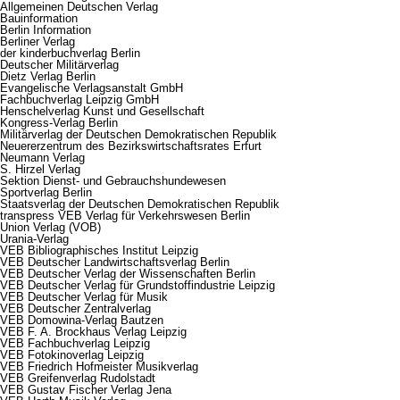
Allgemeinen Deutschen Verlag
Bauinformation
Berlin Information
Berliner Verlag
der kinderbuchverlag Berlin
Deutscher Militärverlag
Dietz Verlag Berlin
Evangelische Verlagsanstalt GmbH
Fachbuchverlag Leipzig GmbH
Henschelverlag Kunst und Gesellschaft
Kongress-Verlag Berlin
Militärverlag der Deutschen Demokratischen Republik
Neuererzentrum des Bezirkswirtschaftsrates Erfurt
Neumann Verlag
S. Hirzel Verlag
Sektion Dienst- und Gebrauchshundewesen
Sportverlag Berlin
Staatsverlag der Deutschen Demokratischen Republik
transpress VEB Verlag für Verkehrswesen Berlin
Union Verlag (VOB)
Urania-Verlag
VEB Bibliographisches Institut Leipzig
VEB Deutscher Landwirtschaftsverlag Berlin
VEB Deutscher Verlag der Wissenschaften Berlin
VEB Deutscher Verlag für Grundstoffindustrie Leipzig
VEB Deutscher Verlag für Musik
VEB Deutscher Zentralverlag
VEB Domowina-Verlag Bautzen
VEB F. A. Brockhaus Verlag Leipzig
VEB Fachbuchverlag Leipzig
VEB Fotokinoverlag Leipzig
VEB Friedrich Hofmeister Musikverlag
VEB Greifenverlag Rudolstadt
VEB Gustav Fischer Verlag Jena