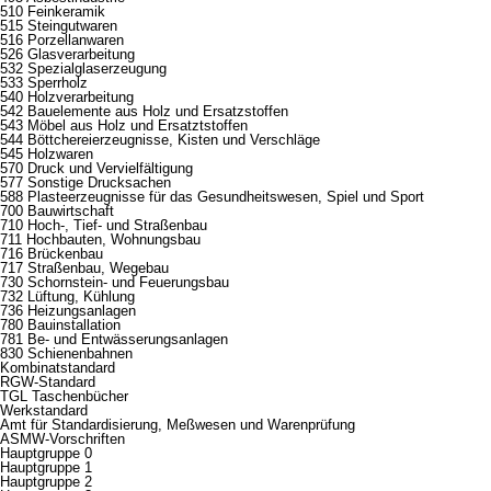
510 Feinkeramik
515 Steingutwaren
516 Porzellanwaren
526 Glasverarbeitung
532 Spezialglaserzeugung
533 Sperrholz
540 Holzverarbeitung
542 Bauelemente aus Holz und Ersatzstoffen
543 Möbel aus Holz und Ersatztstoffen
544 Böttchereierzeugnisse, Kisten und Verschläge
545 Holzwaren
570 Druck und Vervielfältigung
577 Sonstige Drucksachen
588 Plasteerzeugnisse für das Gesundheitswesen, Spiel und Sport
700 Bauwirtschaft
710 Hoch-, Tief- und Straßenbau
711 Hochbauten, Wohnungsbau
716 Brückenbau
717 Straßenbau, Wegebau
730 Schornstein- und Feuerungsbau
732 Lüftung, Kühlung
736 Heizungsanlagen
780 Bauinstallation
781 Be- und Entwässerungsanlagen
830 Schienenbahnen
Kombinatstandard
RGW-Standard
TGL Taschenbücher
Werkstandard
Amt für Standardisierung, Meßwesen und Warenprüfung
ASMW-Vorschriften
Hauptgruppe 0
Hauptgruppe 1
Hauptgruppe 2