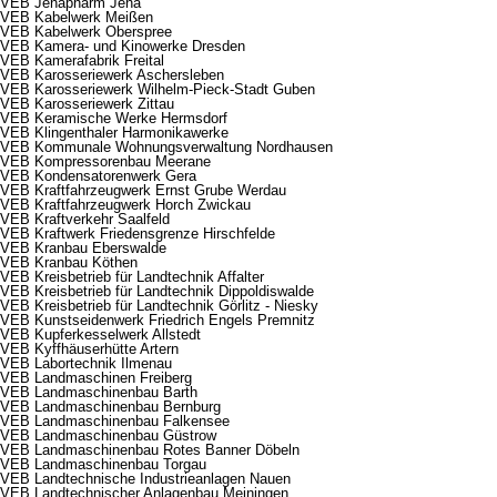
VEB Jenapharm Jena
VEB Kabelwerk Meißen
VEB Kabelwerk Oberspree
VEB Kamera- und Kinowerke Dresden
VEB Kamerafabrik Freital
VEB Karosseriewerk Aschersleben
VEB Karosseriewerk Wilhelm-Pieck-Stadt Guben
VEB Karosseriewerk Zittau
VEB Keramische Werke Hermsdorf
VEB Klingenthaler Harmonikawerke
VEB Kommunale Wohnungsverwaltung Nordhausen
VEB Kompressorenbau Meerane
VEB Kondensatorenwerk Gera
VEB Kraftfahrzeugwerk Ernst Grube Werdau
VEB Kraftfahrzeugwerk Horch Zwickau
VEB Kraftverkehr Saalfeld
VEB Kraftwerk Friedensgrenze Hirschfelde
VEB Kranbau Eberswalde
VEB Kranbau Köthen
VEB Kreisbetrieb für Landtechnik Affalter
VEB Kreisbetrieb für Landtechnik Dippoldiswalde
VEB Kreisbetrieb für Landtechnik Görlitz - Niesky
VEB Kunstseidenwerk Friedrich Engels Premnitz
VEB Kupferkesselwerk Allstedt
VEB Kyffhäuserhütte Artern
VEB Labortechnik Ilmenau
VEB Landmaschinen Freiberg
VEB Landmaschinenbau Barth
VEB Landmaschinenbau Bernburg
VEB Landmaschinenbau Falkensee
VEB Landmaschinenbau Güstrow
VEB Landmaschinenbau Rotes Banner Döbeln
VEB Landmaschinenbau Torgau
VEB Landtechnische Industrieanlagen Nauen
VEB Landtechnischer Anlagenbau Meiningen