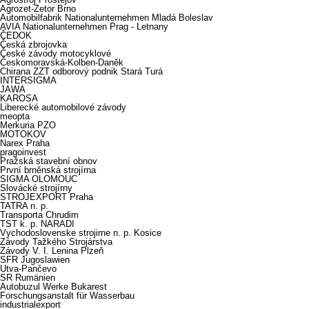
Agrozet-Zetor Brno
Automobilfabrik Nationalunternehmen Mladá Boleslav
AVIA Nationalunternehmen Prag - Letnany
ČEDOK
Česká zbrojovka
České závody motocyklové
Českomoravská-Kolben-Daněk
Chirana ZZT odborový podnik Stará Turá
INTERSIGMA
JAWA
KAROSA
Liberecké automobilové závody
meopta
Merkuria PZO
MOTOKOV
Narex Praha
pragoinvest
Pražská stavební obnov
První brněnská strojírna
SIGMA OLOMOUC
Slovácké strojírny
STROJEXPORT Praha
TATRA n. p.
Transporta Chrudim
TST k. p. NARADI
Vychodoslovenske strojirne n. p. Kosice
Závody Tažkého Strojárstva
Závody V. I. Lenina Plzeň
SFR Jugoslawien
Utva-Pančevo
SR Rumänien
Autobuzul Werke Bukarest
Forschungsanstalt für Wasserbau
industrialexport