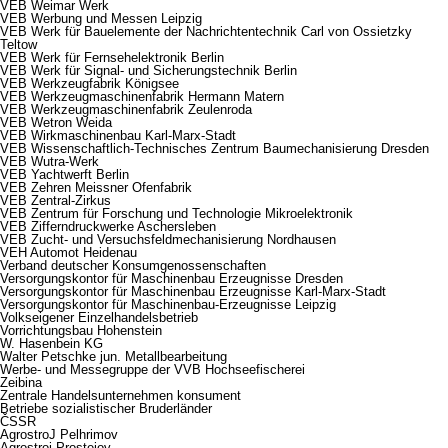
VEB Weimar Werk
VEB Werbung und Messen Leipzig
VEB Werk für Bauelemente der Nachrichtentechnik Carl von Ossietzky
Teltow
VEB Werk für Fernsehelektronik Berlin
VEB Werk für Signal- und Sicherungstechnik Berlin
VEB Werkzeugfabrik Königsee
VEB Werkzeugmaschinenfabrik Hermann Matern
VEB Werkzeugmaschinenfabrik Zeulenroda
VEB Wetron Weida
VEB Wirkmaschinenbau Karl-Marx-Stadt
VEB Wissenschaftlich-Technisches Zentrum Baumechanisierung Dresden
VEB Wutra-Werk
VEB Yachtwerft Berlin
VEB Zehren Meissner Ofenfabrik
VEB Zentral-Zirkus
VEB Zentrum für Forschung und Technologie Mikroelektronik
VEB Zifferndruckwerke Aschersleben
VEB Zucht- und Versuchsfeldmechanisierung Nordhausen
VEH Automot Heidenau
Verband deutscher Konsumgenossenschaften
Versorgungskontor für Maschinenbau Erzeugnisse Dresden
Versorgungskontor für Maschinenbau Erzeugnisse Karl-Marx-Stadt
Versorgungskontor für Maschinenbau-Erzeugnisse Leipzig
Volkseigener Einzelhandelsbetrieb
Vorrichtungsbau Hohenstein
W. Hasenbein KG
Walter Petschke jun. Metallbearbeitung
Werbe- und Messegruppe der VVB Hochseefischerei
Zeibina
Zentrale Handelsunternehmen konsument
Betriebe sozialistischer Bruderländer
ČSSR
AgrostroJ Pelhrimov
Agrostroj Prostejov