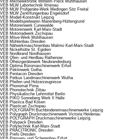
VEB Mikroelektronik Wilhelm Pieck Mühlhausen
VEB MLW Labortechnik Ilmenau
VEB MLW Prüfgeräte-Werk Medingen Sitz Freital
VEB MLW Zentrifungenbau Engelsdorf
VEB Modell-Konstrukt Leipzig
VEB Modellspielwaren Marienberg-Hüttengrund
VEB Motorenwerk Cunewalde
VEB Motorenwerk Karl-Marx-Stadt
VEB Motorradwerk Zschopau
VEB Möve-Werk Mühlhausen
VEB Mühlenbau Dresden
VEB Nähwirkmaschinenbau Malimo Karl-Marx-Stadt
VEB Nickelhütte St. Egidien
VEB Nordbrand Nordhausen
VEB Ofen- und Herdbau Rathenow
VEB Ölheizgerätewerk Neubrandenburg
VEB Optima Büromaschinenwerk Erfurt
VEB Pektinwerk Gotha
VEB Pentacon Dresden
VEB Petkus Landmaschinenwerk Wutha
VEB Pfeifen und Holzerzeugnisse
VEB Phonomat Pirna
VEB Phonotechnik Zittau
VEB Physikalische Lehrmittel Berlin
VEB PIKO Sonneberg Werk II Halle
VEB Plastica Bad Kösen
VEB Plasticart Zschopau
VEB POLYGRAPH Buchbindereimaschinenwerke Leipzig
VEB Polygraph Druckmaschinenwerk Victoria Heidenau
VEB POLYGRAPH Druckmaschinenwerke Leipzig
VEB Polypack Dresden
VEB Polytechnik Karl-Marx-Stadt
VEB PRÄCITRONIC Dresden
VEB Prefo Dresden
VEB Pressen- und Scherenbau Erfurt