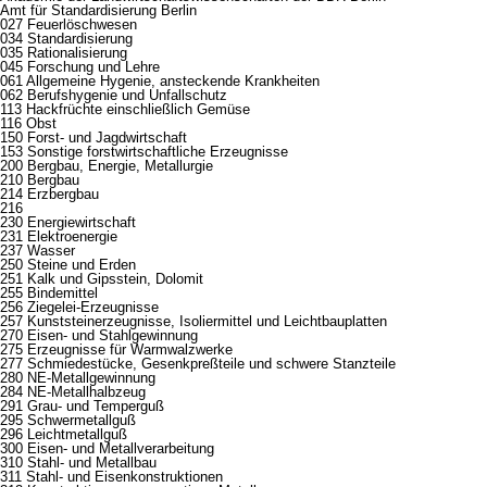
Amt für Standardisierung Berlin
027 Feuerlöschwesen
034 Standardisierung
035 Rationalisierung
045 Forschung und Lehre
061 Allgemeine Hygenie, ansteckende Krankheiten
062 Berufshygenie und Unfallschutz
113 Hackfrüchte einschließlich Gemüse
116 Obst
150 Forst- und Jagdwirtschaft
153 Sonstige forstwirtschaftliche Erzeugnisse
200 Bergbau, Energie, Metallurgie
210 Bergbau
214 Erzbergbau
216
230 Energiewirtschaft
231 Elektroenergie
237 Wasser
250 Steine und Erden
251 Kalk und Gipsstein, Dolomit
255 Bindemittel
256 Ziegelei-Erzeugnisse
257 Kunststeinerzeugnisse, Isoliermittel und Leichtbauplatten
270 Eisen- und Stahlgewinnung
275 Erzeugnisse für Warmwalzwerke
277 Schmiedestücke, Gesenkpreßteile und schwere Stanzteile
280 NE-Metallgewinnung
284 NE-Metallhalbzeug
291 Grau- und Temperguß
295 Schwermetallguß
296 Leichtmetallguß
300 Eisen- und Metallverarbeitung
310 Stahl- und Metallbau
311 Stahl- und Eisenkonstruktionen