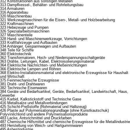
312 Konstruktionen aus sonstigen Metallen
313 Dampfkessel-, Behälter- und Rohrleitungsbau
314 Armaturen
316 Apparatebau
320 Maschinenbau
321 Werkzeugmaschinen für die Eisen-, Metall- und Holzbearbeitung
322 Kraftmaschinen
323 Hebezeuge und Pumpen
326 Spezialarbeitsmaschinen
327 Maschinenteile
328 Hand- und Maschinenwerkzeuge, Vorrichtungen
333 Kraftfahrzeuge und Aufbauten
334 Anhänger, Gespannwagen und Aufbauten
348 Teile für Schiffe
360 Elektrotechnik
362 Transformatoren, Hoch- und Niederspannungsschaltgeräte
363 Drähte, Leitungen, Kabel, Elektroisolierungsmaterial
364 Elektrische Nachrichten- und Meßeinrichtungen
366 Elektrische Lampen und Röhren
368 Elektro-Installationsmaterial und elektronische Erzeugnisse für Haushalt
und Wirtschaft
375 Feinmechanische Erzeugnisse
381 Draht- und Drahtwaren
382 Technische Eisenwaren
384 Geräte und Bedarfsartikel, Geräte, Bedarfsartikel, Landwirtschaft, Haus,
Gewerbe
415 Karbid, Kalkstickstoff und Technische Gase
416 Metallsalze und Metallverbindungen
425 Schicht-Preßstoffe (Rohmaterial und Halbzeug)
426 Plaste auf Polymerisationsgrundlage (ohne Kunstkautschuk)
Polyvinilchlorid und andere Polymerisationsprodukte
483 Lacke, Antsrichmittel und Druckfarben
487 Chemische Hilfsmittel und chemische Erzeugnisse für die Metallindustrie
493 Herstellung von Weich- und Hartgummiwaren
495 Asbestindustrie