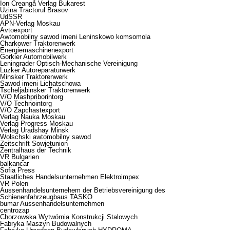
Ion Creangă Verlag Bukarest
Uzina Tractorul Brasov
UdSSR
APN-Verlag Moskau
Avtoexport
Awtomobilny sawod imeni Leninskowo komsomola
Charkower Traktorenwerk
Energiemaschinenexport
Gorkier Automobilwerk
Leningrader Optisch-Mechanische Vereinigung
Luzker Autoreparaturwerk
Minsker Traktorenwerk
Sawod imeni Lichatschowa
Tscheljabinsker Traktorenwerk
V/O Mashpriborintorg
V/O Technointorg
V/O Zapchastexport
Verlag Nauka Moskau
Verlag Progress Moskau
Verlag Uradshay Minsk
Wolschski awtomobilny sawod
Zeitschrift Sowjetunion
Zentralhaus der Technik
VR Bulgarien
balkancar
Sofia Press
Staatliches Handelsunternehmen Elektroimpex
VR Polen
Aussenhandelsunternehem der Betriebsvereinigung des
Schienenfahrzeugbaus TASKO
bumar Aussenhandelsunternehmen
centrozap
Chorzowska Wytwórnia Konstrukcji Stalowych
Fabryka Maszyn Budowalnych