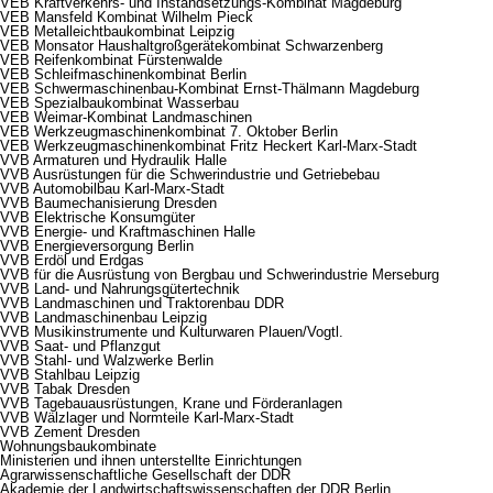
VEB Kraftverkehrs- und Instandsetzungs-Kombinat Magdeburg
VEB Mansfeld Kombinat Wilhelm Pieck
VEB Metalleichtbaukombinat Leipzig
VEB Monsator Haushaltgroßgerätekombinat Schwarzenberg
VEB Reifenkombinat Fürstenwalde
VEB Schleifmaschinenkombinat Berlin
VEB Schwermaschinenbau-Kombinat Ernst-Thälmann Magdeburg
VEB Spezialbaukombinat Wasserbau
VEB Weimar-Kombinat Landmaschinen
VEB Werkzeugmaschinenkombinat 7. Oktober Berlin
VEB Werkzeugmaschinenkombinat Fritz Heckert Karl-Marx-Stadt
VVB Armaturen und Hydraulik Halle
VVB Ausrüstungen für die Schwerindustrie und Getriebebau
VVB Automobilbau Karl-Marx-Stadt
VVB Baumechanisierung Dresden
VVB Elektrische Konsumgüter
VVB Energie- und Kraftmaschinen Halle
VVB Energieversorgung Berlin
VVB Erdöl und Erdgas
VVB für die Ausrüstung von Bergbau und Schwerindustrie Merseburg
VVB Land- und Nahrungsgütertechnik
VVB Landmaschinen und Traktorenbau DDR
VVB Landmaschinenbau Leipzig
VVB Musikinstrumente und Kulturwaren Plauen/Vogtl.
VVB Saat- und Pflanzgut
VVB Stahl- und Walzwerke Berlin
VVB Stahlbau Leipzig
VVB Tabak Dresden
VVB Tagebauausrüstungen, Krane und Förderanlagen
VVB Wälzlager und Normteile Karl-Marx-Stadt
VVB Zement Dresden
Wohnungsbaukombinate
Ministerien und ihnen unterstellte Einrichtungen
Agrarwissenschaftliche Gesellschaft der DDR
Akademie der Landwirtschaftswissenschaften der DDR Berlin