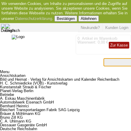
Wir verwenden Cookies, um Inhalte zu personalisieren und die Zugriffe auf
unsere Website zu analysieren. Sie akzeptieren unsere Cookies, wenn Sie
fortfahren diese Webseite zu nutzen. Weitere Informationen erhalten Sie in
unserer
Datenschutzerklärung
.
Bestätigen
Ablehnen
Neukunde?
Kunden Login
0
Artikel im Warenkorb
Warenwert:
0,00 €
Zur Kasse
Menu
Ansichtskarten
Bild und Heimat · Verlag für Ansichtskarten und Kalender Reichenbach
H. C. Schmiedicke (VOB) - Kunstverlag
Kunstanstalt Straub & Fischer
Planet-Verlag Berlin
Betriebe
A. Eskau Maschinenfabrik
Automobilwerk Eisenach GmbH
Bernhard Heinrici
Bleichert Transportanlagen Fabrik SAG Leipzig
Bräuer & Möhlmann KG
Bruno Zill KG
C. A. Uhlmann KG
Dessauer Gasgeräte GmbH
Deutsche Reichsbahn