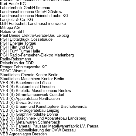
Kurt Haufe KG
Labortechnik GmbH Ilmenau
Landmaschinenbau GmbH Güstrow
Landmaschinenbau Heinrich Laube KG
Langlotz & Co. KG
LBH Fortschritt Landmaschinenwerke
Mitropa AG
Nobas GmbH
Paul Beese Elektro-Geräte-Bau Leipzig
PGH Elbtaldruck Cossebaude
PGH Energie Torgau
PGH Film und Bild
PGH Fünf Türme Halle
PGH Radio-Fernsehen-Elektro Marienberg
Radio-Reissmann
Reisebüro der DDR
Renger Fahrzeugwerke KG
SDAG Wismut
Staatliches Chemie-Kontor Berlin
Staatliches Maschinen-Kontor Berlin
VEB (B) Bauelemente Löbau
VEB (B) Baukombinat Dresden
VEB (B) Brieletta Maschinenbau Brielow
VEB (B) Glimmlampenwerk Cursdorf
VEB (K) Apparatebau Nordhausen
VEB (K) Blewa Schleiz
VEB (K) Braun- und Kunsttöpferei Bischofswerda
VEB (K) Elektrogerätebau Leipzig
VEB (K) Graphit-Produkte Dohna
VEB (K) Maschinen- und Apparatebau Landsberg
VEB (K) Metallwaren Schmerbach
VEB (K) Pametall Pausaer Metallwarenfabrik i.V. Pausa
VEB (K) Rationalisierung der ÖVW Dessau
VEB Agroanlagen Dresden