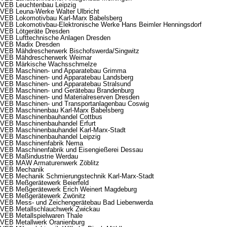
VEB Leuchtenbau Leipzig
VEB Leuna-Werke Walter Ulbricht
VEB Lokomotivbau Karl-Marx Babelsberg
VEB Lokomotivbau-Elektronische Werke Hans Beimler Henningsdorf
VEB Lötgeräte Dresden
VEB Lufttechnische Anlagen Dresden
VEB Madix Dresden
VEB Mähdrescherwerk Bischofswerda/Singwitz
VEB Mähdrescherwerk Weimar
VEB Märkische Wachsschmelze
VEB Maschinen- und Apparatebau Grimma
VEB Maschinen- und Apparatebau Landsberg
VEB Maschinen- und Apparatebau Stralsund
VEB Maschinen- und Gerätebau Brandenburg
VEB Maschinen- und Materialreserven Dresden
VEB Maschinen- und Transportanlagenbau Coswig
VEB Maschinenbau Karl-Marx Babelsberg
VEB Maschinenbauhandel Cottbus
VEB Maschinenbauhandel Erfurt
VEB Maschinenbauhandel Karl-Marx-Stadt
VEB Maschinenbauhandel Leipzig
VEB Maschinenfabrik Nema
VEB Maschinenfabrik und Eisengießerei Dessau
VEB Maßindustrie Werdau
VEB MAW Armaturenwerk Zöblitz
VEB Mechanik
VEB Mechanik Schmierungstechnik Karl-Marx-Stadt
VEB Meßgerätewerk Beierfeld
VEB Meßgerätewerk Erich Weinert Magdeburg
VEB Meßgerätewerk Zwönitz
VEB Mess- und Zeichengerätebau Bad Liebenwerda
VEB Metallschlauchwerk Zwickau
VEB Metallspielwaren Thale
VEB Metallwerk Oranienburg