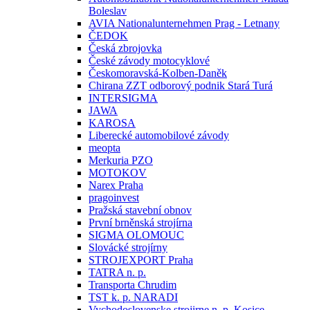
Boleslav
AVIA Nationalunternehmen Prag - Letnany
ČEDOK
Česká zbrojovka
České závody motocyklové
Českomoravská-Kolben-Daněk
Chirana ZZT odborový podnik Stará Turá
INTERSIGMA
JAWA
KAROSA
Liberecké automobilové závody
meopta
Merkuria PZO
MOTOKOV
Narex Praha
pragoinvest
Pražská stavební obnov
První brněnská strojírna
SIGMA OLOMOUC
Slovácké strojírny
STROJEXPORT Praha
TATRA n. p.
Transporta Chrudim
TST k. p. NARADI
Vychodoslovenske strojirne n. p. Kosice