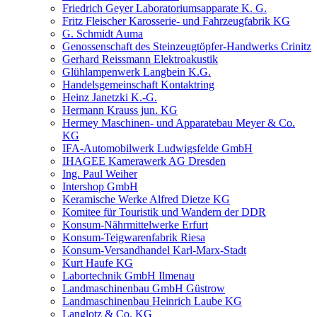
Friedrich Geyer Laboratoriumsapparate K. G.
Fritz Fleischer Karosserie- und Fahrzeugfabrik KG
G. Schmidt Auma
Genossenschaft des Steinzeugtöpfer-Handwerks Crinitz
Gerhard Reissmann Elektroakustik
Glühlampenwerk Langbein K.G.
Handelsgemeinschaft Kontaktring
Heinz Janetzki K.-G.
Hermann Krauss jun. KG
Hermey Maschinen- und Apparatebau Meyer & Co.
KG
IFA-Automobilwerk Ludwigsfelde GmbH
IHAGEE Kamerawerk AG Dresden
Ing. Paul Weiher
Intershop GmbH
Keramische Werke Alfred Dietze KG
Komitee für Touristik und Wandern der DDR
Konsum-Nährmittelwerke Erfurt
Konsum-Teigwarenfabrik Riesa
Konsum-Versandhandel Karl-Marx-Stadt
Kurt Haufe KG
Labortechnik GmbH Ilmenau
Landmaschinenbau GmbH Güstrow
Landmaschinenbau Heinrich Laube KG
Langlotz & Co. KG