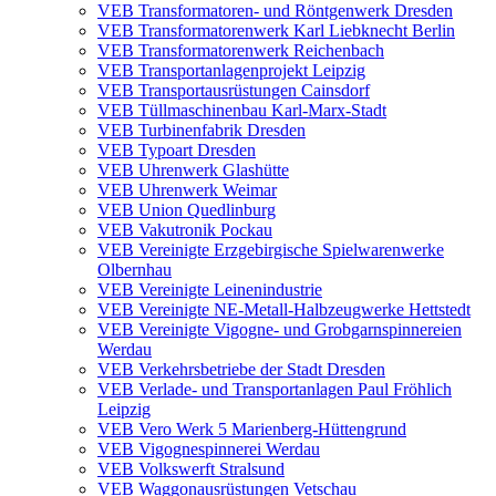
VEB Transformatoren- und Röntgenwerk Dresden
VEB Transformatorenwerk Karl Liebknecht Berlin
VEB Transformatorenwerk Reichenbach
VEB Transportanlagenprojekt Leipzig
VEB Transportausrüstungen Cainsdorf
VEB Tüllmaschinenbau Karl-Marx-Stadt
VEB Turbinenfabrik Dresden
VEB Typoart Dresden
VEB Uhrenwerk Glashütte
VEB Uhrenwerk Weimar
VEB Union Quedlinburg
VEB Vakutronik Pockau
VEB Vereinigte Erzgebirgische Spielwarenwerke
Olbernhau
VEB Vereinigte Leinenindustrie
VEB Vereinigte NE-Metall-Halbzeugwerke Hettstedt
VEB Vereinigte Vigogne- und Grobgarnspinnereien
Werdau
VEB Verkehrsbetriebe der Stadt Dresden
VEB Verlade- und Transportanlagen Paul Fröhlich
Leipzig
VEB Vero Werk 5 Marienberg-Hüttengrund
VEB Vigognespinnerei Werdau
VEB Volkswerft Stralsund
VEB Waggonausrüstungen Vetschau