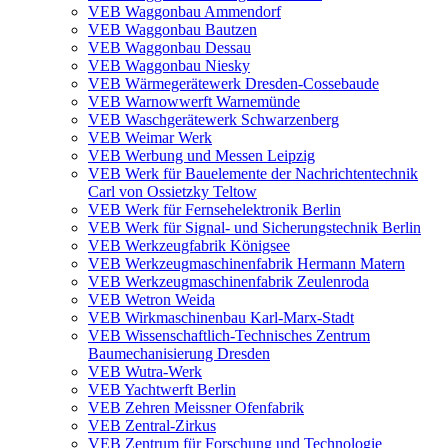
VEB Waggonbau Ammendorf
VEB Waggonbau Bautzen
VEB Waggonbau Dessau
VEB Waggonbau Niesky
VEB Wärmegerätewerk Dresden-Cossebaude
VEB Warnowwerft Warnemünde
VEB Waschgerätewerk Schwarzenberg
VEB Weimar Werk
VEB Werbung und Messen Leipzig
VEB Werk für Bauelemente der Nachrichtentechnik
Carl von Ossietzky Teltow
VEB Werk für Fernsehelektronik Berlin
VEB Werk für Signal- und Sicherungstechnik Berlin
VEB Werkzeugfabrik Königsee
VEB Werkzeugmaschinenfabrik Hermann Matern
VEB Werkzeugmaschinenfabrik Zeulenroda
VEB Wetron Weida
VEB Wirkmaschinenbau Karl-Marx-Stadt
VEB Wissenschaftlich-Technisches Zentrum
Baumechanisierung Dresden
VEB Wutra-Werk
VEB Yachtwerft Berlin
VEB Zehren Meissner Ofenfabrik
VEB Zentral-Zirkus
VEB Zentrum für Forschung und Technologie