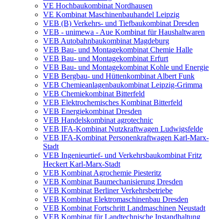
VE Hochbaukombinat Nordhausen
VE Kombinat Maschinenbauhandel Leipzig
VEB (B) Verkehrs- und Tiefbaukombinat Dresden
VEB - unimewa - Aue Kombinat für Haushaltwaren
VEB Autobahnbaukombinat Magdeburg
VEB Bau- und Montagekombinat Chemie Halle
VEB Bau- und Montagekombinat Erfurt
VEB Bau- und Montagekombinat Kohle und Energie
VEB Bergbau- und Hüttenkombinat Albert Funk
VEB Chemieanlagenbaukombinat Leipzig-Grimma
VEB Chemiekombinat Bitterfeld
VEB Elektrochemisches Kombinat Bitterfeld
VEB Energiekombinat Dresden
VEB Handelskombinat agrotechnic
VEB IFA-Kombinat Nutzkraftwagen Ludwigsfelde
VEB IFA-Kombinat Personenkraftwagen Karl-Marx-
Stadt
VEB Ingenieurtief- und Verkehrsbaukombinat Fritz
Heckert Karl-Marx-Stadt
VEB Kombinat Agrochemie Piesteritz
VEB Kombinat Baumechanisierung Dresden
VEB Kombinat Berliner Verkehrsbetriebe
VEB Kombinat Elektromaschinenbau Dresden
VEB Kombinat Fortschritt Landmaschinen Neustadt
VEB Kombinat für Landtechnische Instandhaltung