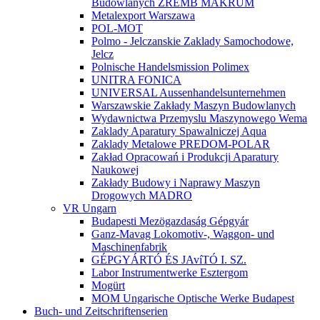
Budowlanych ZREMB MAKRUM
Metalexport Warszawa
POL-MOT
Polmo - Jelczanskie Zaklady Samochodowe,
Jelcz
Polnische Handelsmission Polimex
UNITRA FONICA
UNIVERSAL Aussenhandelsunternehmen
Warszawskie Zakłady Maszyn Budowlanych
Wydawnictwa Przemyslu Maszynowego Wema
Zaklady Aparatury Spawalniczej Aqua
Zaklady Metalowe PREDOM-POLAR
Zakład Opracowań i Produkcji Aparatury
Naukowej
Zakłady Budowy i Naprawy Maszyn
Drogowych MADRO
VR Ungarn
Budapesti Mezögazdaság Gépgyár
Ganz-Mavag Lokomotiv-, Waggon- und
Maschinenfabrik
GÉPGYÁRTÓ ÉS JAvíTÓ I. SZ.
Labor Instrumentwerke Esztergom
Mogürt
MOM Ungarische Optische Werke Budapest
Buch- und Zeitschriftenserien