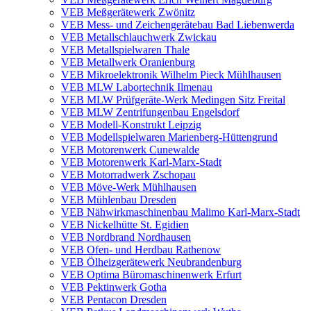
VEB Meßgerätewerk Zwönitz
VEB Mess- und Zeichengerätebau Bad Liebenwerda
VEB Metallschlauchwerk Zwickau
VEB Metallspielwaren Thale
VEB Metallwerk Oranienburg
VEB Mikroelektronik Wilhelm Pieck Mühlhausen
VEB MLW Labortechnik Ilmenau
VEB MLW Prüfgeräte-Werk Medingen Sitz Freital
VEB MLW Zentrifungenbau Engelsdorf
VEB Modell-Konstrukt Leipzig
VEB Modellspielwaren Marienberg-Hüttengrund
VEB Motorenwerk Cunewalde
VEB Motorenwerk Karl-Marx-Stadt
VEB Motorradwerk Zschopau
VEB Möve-Werk Mühlhausen
VEB Mühlenbau Dresden
VEB Nähwirkmaschinenbau Malimo Karl-Marx-Stadt
VEB Nickelhütte St. Egidien
VEB Nordbrand Nordhausen
VEB Ofen- und Herdbau Rathenow
VEB Ölheizgerätewerk Neubrandenburg
VEB Optima Büromaschinenwerk Erfurt
VEB Pektinwerk Gotha
VEB Pentacon Dresden