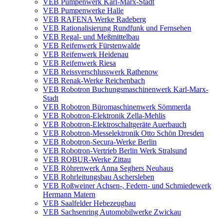
VEB Pumpenwerk Karl-Marx-Stadt
VEB Pumpenwerke Halle
VEB RAFENA Werke Radeberg
VEB Rationalisierung Rundfunk und Fernsehen
VEB Regal- und Meßmittelbau
VEB Reifenwerk Fürstenwalde
VEB Reifenwerk Heidenau
VEB Reifenwerk Riesa
VEB Reissverschlusswerk Rathenow
VEB Renak-Werke Reichenbach
VEB Robotron Buchungsmaschinenwerk Karl-Marx-
Stadt
VEB Robotron Büromaschinenwerk Sömmerda
VEB Robotron-Elektronik Zella-Mehlis
VEB Robotron-Elektroschaltgeräte Auerbauch
VEB Robotron-Messelektronik Otto Schön Dresden
VEB Robotron-Secura-Werke Berlin
VEB Robotron-Vertrieb Berlin Werk Stralsund
VEB ROBUR-Werke Zittau
VEB Röhrenwerk Anna Seghers Neuhaus
VEB Rohrleitungsbau Aschersleben
VEB Roßweiner Achsen-, Federn- und Schmiedewerk
Hermann Matern
VEB Saalfelder Hebezeugbau
VEB Sachsenring Automobilwerke Zwickau