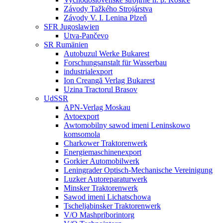
Závody Tažkého Strojárstva
Závody V. I. Lenina Plzeň
SFR Jugoslawien
Utva-Pančevo
SR Rumänien
Autobuzul Werke Bukarest
Forschungsanstalt für Wasserbau
industrialexport
Ion Creangă Verlag Bukarest
Uzina Tractorul Brasov
UdSSR
APN-Verlag Moskau
Avtoexport
Awtomobilny sawod imeni Leninskowo
komsomola
Charkower Traktorenwerk
Energiemaschinenexport
Gorkier Automobilwerk
Leningrader Optisch-Mechanische Vereinigung
Luzker Autoreparaturwerk
Minsker Traktorenwerk
Sawod imeni Lichatschowa
Tscheljabinsker Traktorenwerk
V/O Mashpriborintorg