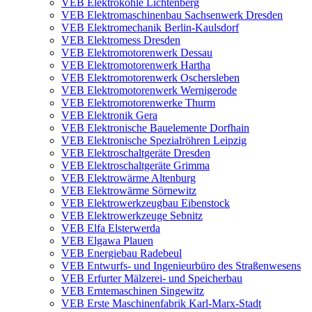
VEB Elektrokohle Lichtenberg
VEB Elektromaschinenbau Sachsenwerk Dresden
VEB Elektromechanik Berlin-Kaulsdorf
VEB Elektromess Dresden
VEB Elektromotorenwerk Dessau
VEB Elektromotorenwerk Hartha
VEB Elektromotorenwerk Oschersleben
VEB Elektromotorenwerk Wernigerode
VEB Elektromotorenwerke Thurm
VEB Elektronik Gera
VEB Elektronische Bauelemente Dorfhain
VEB Elektronische Spezialröhren Leipzig
VEB Elektroschaltgeräte Dresden
VEB Elektroschaltgeräte Grimma
VEB Elektrowärme Altenburg
VEB Elektrowärme Sörnewitz
VEB Elektrowerkzeugbau Eibenstock
VEB Elektrowerkzeuge Sebnitz
VEB Elfa Elsterwerda
VEB Elgawa Plauen
VEB Energiebau Radebeul
VEB Entwurfs- und Ingenieurbüro des Straßenwesens
VEB Erfurter Mälzerei- und Speicherbau
VEB Erntemaschinen Singewitz
VEB Erste Maschinenfabrik Karl-Marx-Stadt