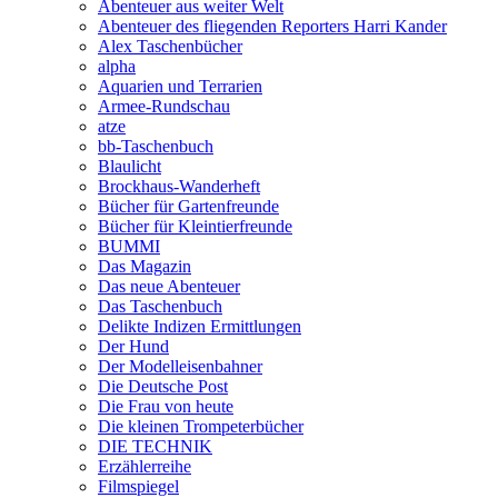
Abenteuer aus weiter Welt
Abenteuer des fliegenden Reporters Harri Kander
Alex Taschenbücher
alpha
Aquarien und Terrarien
Armee-Rundschau
atze
bb-Taschenbuch
Blaulicht
Brockhaus-Wanderheft
Bücher für Gartenfreunde
Bücher für Kleintierfreunde
BUMMI
Das Magazin
Das neue Abenteuer
Das Taschenbuch
Delikte Indizen Ermittlungen
Der Hund
Der Modelleisenbahner
Die Deutsche Post
Die Frau von heute
Die kleinen Trompeterbücher
DIE TECHNIK
Erzählerreihe
Filmspiegel