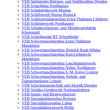
VEB Sächsischer Brücken- und Stahlhochbau Dresden
VEB Schachtbau Nordhausen
VEB Schaltgerätewerk Muskau
VEB Schiffswerft Neptun Rostock
VEB Schlepperanhängerbau Ernst-Thälmann Lübtheen
VEB Schlepperwerk Nordhausen
VEB Schnittwerkzeuge- und Metallwarenfabrik
Klingentahl
VEB Schreibgeräte BT Schreibfeder
VEB Schwermaschinenbau Ernst-Thälmann
Magdeburg
VEB Schwermaschinenbau Heinrich Rauh Wildau
VEB Schwermaschinenbau Karl-Liebknecht
Magdeburg
VEB Schwermaschinenbau Lauchhammerwerk
VEB Schwermaschinenbau Nobas Nordhausen
VEB Schwermaschinenbau S. M. Kirow Leipzig
VEB Schwermaschinenbau Verlade- und
Transportanlagen Leipzig
VEB Schwingungstechnik und Akustik Dresden
VEB Sirokko-Gerätewerk Neubrandenburg
VEB Spann- und Biegewerkzeuge
VEB Spezialanhängerbau Bornsen
VEB Spezialfahrzeugbau Löbau
VEB Spezialfahrzeugwerk Berlin