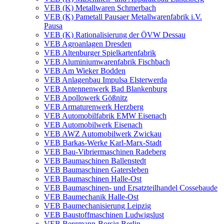
VEB (K) Metallwaren Schmerbach
VEB (K) Pametall Pausaer Metallwarenfabrik i.V.
Pausa
VEB (K) Rationalisierung der ÖVW Dessau
VEB Agroanlagen Dresden
VEB Altenburger Spielkartenfabrik
VEB Aluminiumwarenfabrik Fischbach
VEB Am Wieker Bodden
VEB Anlagenbau Impulsa Elsterwerda
VEB Antennenwerk Bad Blankenburg
VEB Apollowerk Gößnitz
VEB Armaturenwerk Herzberg
VEB Automobilfabrik EMW Eisenach
VEB Automobilwerk Eisenach
VEB AWZ Automobilwerk Zwickau
VEB Barkas-Werke Karl-Marx-Stadt
VEB Bau-Vibriermaschinen Radeberg
VEB Baumaschinen Ballenstedt
VEB Baumaschinen Gatersleben
VEB Baumaschinen Halle-Ost
VEB Baumaschinen- und Ersatzteilhandel Cossebaude
VEB Baumechanik Halle-Ost
VEB Baumechanisierung Leipzig
VEB Baustoffmaschinen Ludwigslust
VEB Bergmann-Borsig Berlin