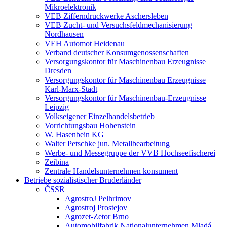
Mikroelektronik
VEB Zifferndruckwerke Aschersleben
VEB Zucht- und Versuchsfeldmechanisierung
Nordhausen
VEH Automot Heidenau
Verband deutscher Konsumgenossenschaften
Versorgungskontor für Maschinenbau Erzeugnisse
Dresden
Versorgungskontor für Maschinenbau Erzeugnisse
Karl-Marx-Stadt
Versorgungskontor für Maschinenbau-Erzeugnisse
Leipzig
Volkseigener Einzelhandelsbetrieb
Vorrichtungsbau Hohenstein
W. Hasenbein KG
Walter Petschke jun. Metallbearbeitung
Werbe- und Messegruppe der VVB Hochseefischerei
Zeibina
Zentrale Handelsunternehmen konsument
Betriebe sozialistischer Bruderländer
ČSSR
AgrostroJ Pelhrimov
Agrostroj Prostejov
Agrozet-Zetor Brno
Automobilfabrik Nationalunternehmen Mladá