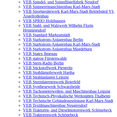
VEB Spindel- und Spinnflügelfabrik Neudorf
VEB Spinnereimaschinenbau Karl-Marx-Stadt
VEB Sportgerätewerk Karl-Marx-Stadt Betriebsteil VI-
Angelrollenbau
VEB SPRIO Holzhausen
VEB Stahl- und Walzwerk Wilhelm Florin
Henningsdorf
VEB Standard Markranstädt
VEB Starkstrom-Anlagenbau Berlin
VEB Starkstrom-Anlagenbau Karl-Marx-Stadt
VEB Starkstrom-Anlagenbau Magdeburg
VEB Statex Ilmenau
VEB statron Fürstenwalde
VEB Stern-Radio Berlin
VEB Stickstoffwerk Piesteritz
VEB Stoßdämpferwerk Hartha
VEB Strahlanlagen Leipzig
VEB Sturmlaternenwerk Beierfeld
VEB Synthesewerk Schwarzheide
VEB Tachometerwellen- und Maschinenbau Leipzig
VEB Technisch-Physikalische Werkstätten Thalheim
VEB Technische Gebäudeausrüstung Karl-Marx-Stadt
VEB Textilmaschinenbau Neugersdorf
VEB Traktoren- und Dieselmotorenwerk Schönebeck
VEB Traktorenwerk Schönebeck