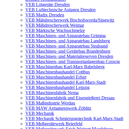
VEB Lötgeräte Dresden
VEB Lufttechnische Anlagen Dresden
VEB Madix Dresden
VEB Mähdrescherwerk Bischofswerda/Singwitz
VEB Mähdrescherwerk Weimar
VEB Märkische Wachsschmelze
VEB Maschinen- und Apparatebau Grimma
VEB Maschinen- und Apparatebau Landsberg
VEB Maschinen- und Apparatebau Stralsund
VEB Maschinen- und Gerätebau Brandenburg
VEB Maschinen- und Materialreserven Dresden
VEB Maschinen- und Transportanlagenbau Coswig
VEB Maschinenbau Karl-Marx Babelsberg
VEB Maschinenbauhandel Cottbus
VEB Maschinenbauhandel Erfurt
VEB Maschinenbauhandel Karl-Marx-Stadt
VEB Maschinenbauhandel Leipzig
VEB Maschinenfabrik Nema
VEB Maschinenfabrik und Eisengießerei Dessau
VEB Maßindustrie Werdau
VEB MAW Armaturenwerk Zöblitz
VEB Mechanik
VEB Mechanik Schmierungstechnik Karl-Marx-Stadt
VEB Meßgerätewerk Beierfeld
VEB Meßgerätewerk Erich Weinert Magdeburg