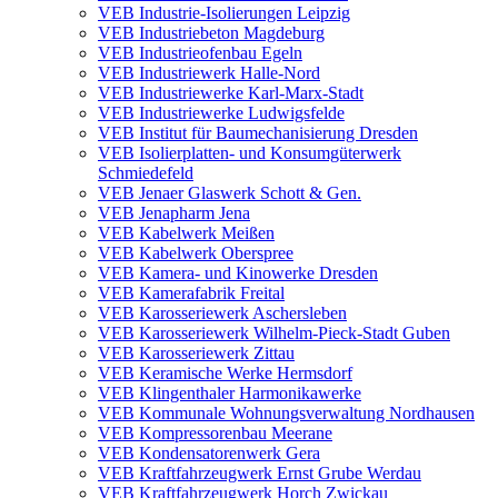
VEB Industrie-Isolierungen Leipzig
VEB Industriebeton Magdeburg
VEB Industrieofenbau Egeln
VEB Industriewerk Halle-Nord
VEB Industriewerke Karl-Marx-Stadt
VEB Industriewerke Ludwigsfelde
VEB Institut für Baumechanisierung Dresden
VEB Isolierplatten- und Konsumgüterwerk
Schmiedefeld
VEB Jenaer Glaswerk Schott & Gen.
VEB Jenapharm Jena
VEB Kabelwerk Meißen
VEB Kabelwerk Oberspree
VEB Kamera- und Kinowerke Dresden
VEB Kamerafabrik Freital
VEB Karosseriewerk Aschersleben
VEB Karosseriewerk Wilhelm-Pieck-Stadt Guben
VEB Karosseriewerk Zittau
VEB Keramische Werke Hermsdorf
VEB Klingenthaler Harmonikawerke
VEB Kommunale Wohnungsverwaltung Nordhausen
VEB Kompressorenbau Meerane
VEB Kondensatorenwerk Gera
VEB Kraftfahrzeugwerk Ernst Grube Werdau
VEB Kraftfahrzeugwerk Horch Zwickau