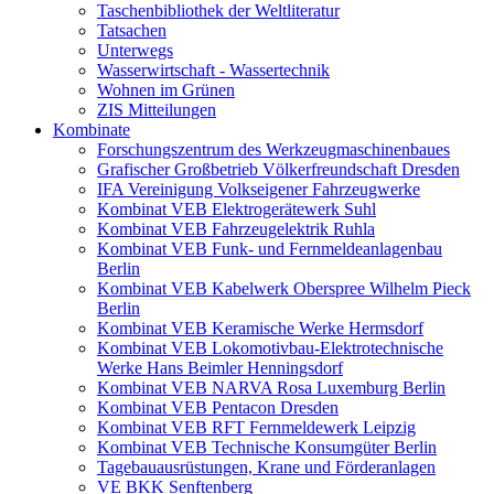
Taschenbibliothek der Weltliteratur
Tatsachen
Unterwegs
Wasserwirtschaft - Wassertechnik
Wohnen im Grünen
ZIS Mitteilungen
Kombinate
Forschungszentrum des Werkzeugmaschinenbaues
Grafischer Großbetrieb Völkerfreundschaft Dresden
IFA Vereinigung Volkseigener Fahrzeugwerke
Kombinat VEB Elektrogerätewerk Suhl
Kombinat VEB Fahrzeugelektrik Ruhla
Kombinat VEB Funk- und Fernmeldeanlagenbau
Berlin
Kombinat VEB Kabelwerk Oberspree Wilhelm Pieck
Berlin
Kombinat VEB Keramische Werke Hermsdorf
Kombinat VEB Lokomotivbau-Elektrotechnische
Werke Hans Beimler Henningsdorf
Kombinat VEB NARVA Rosa Luxemburg Berlin
Kombinat VEB Pentacon Dresden
Kombinat VEB RFT Fernmeldewerk Leipzig
Kombinat VEB Technische Konsumgüter Berlin
Tagebauausrüstungen, Krane und Förderanlagen
VE BKK Senftenberg