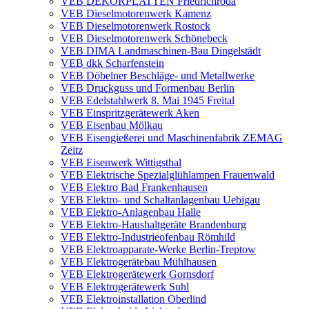
VEB DEKORPLATTEN Friedrichroda
VEB Dieselmotorenwerk Kamenz
VEB Dieselmotorenwerk Rostock
VEB Dieselmotorenwerk Schönebeck
VEB DIMA Landmaschinen-Bau Dingelstädt
VEB dkk Scharfenstein
VEB Döbelner Beschläge- und Metallwerke
VEB Druckguss und Formenbau Berlin
VEB Edelstahlwerk 8. Mai 1945 Freital
VEB Einspritzgerätewerk Aken
VEB Eisenbau Mölkau
VEB Eisengießerei und Maschinenfabrik ZEMAG
Zeitz
VEB Eisenwerk Wittigsthal
VEB Elektrische Spezialglühlampen Frauenwald
VEB Elektro Bad Frankenhausen
VEB Elektro- und Schaltanlagenbau Uebigau
VEB Elektro-Anlagenbau Halle
VEB Elektro-Haushaltgeräte Brandenburg
VEB Elektro-Industrieofenbau Römhild
VEB Elektroapparate-Werke Berlin-Treptow
VEB Elektrogerätebau Mühlhausen
VEB Elektrogerätewerk Gornsdorf
VEB Elektrogerätewerk Suhl
VEB Elektroinstallation Oberlind