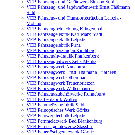
VEB Fahrzeug- und Gerätewerk Simson Suhl
VEB Fahrzeug- und Jagdwaffenwerk Ernst Thälmann
Suhl
VEB Fahrzeug- und Transportgerätebau Leipzig -
Mölkau
VEB Fahrzeugbeleuchtung Klingenthal
VEB Fahrzeugelektrik Karl-Marx-Stadt
VEB Fahrzeugelektrik Leipzig
VEB Fahrzeugelektrik Pirna
VEB Fahrzeugheizungen Kirchberg
VEB Fahrzeughydraulik Frankenberg
VEB Fahrzeugteilwerk Zella-Mehlis
VEB Fahrzeugwerk Annaburg
VEB Fahrzeugwerk Ernst-Thälmann Lübtheen
VEB Fahrzeugwerk Olbernhau
VEB Fahrzeugwerk Treuenbrietzen
VEB Fahrzeugwerk Waltershausen
VEB Fahrzeugzubehörwerke Ronneburg
VEB Farbenfabrik Wolfen
VEB Feinmeßzeugfabrik Suhl
VEB Feinoptisches Werk Görlitz
VEB Feinwerktechnik Leipzig
VEB Fernmeldewerk Bad Blankenburg
VEB Fernsehgerätewerke Stassfurt
VEB Feuerlöschgerätewerk Görlitz