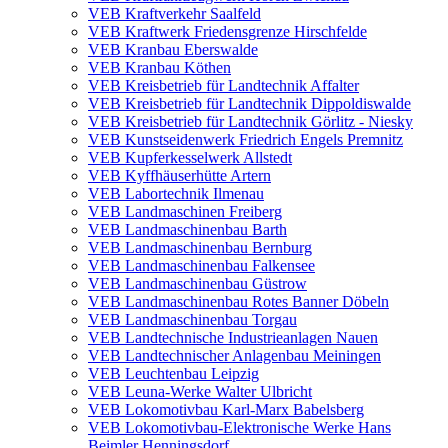
VEB Kraftverkehr Saalfeld
VEB Kraftwerk Friedensgrenze Hirschfelde
VEB Kranbau Eberswalde
VEB Kranbau Köthen
VEB Kreisbetrieb für Landtechnik Affalter
VEB Kreisbetrieb für Landtechnik Dippoldiswalde
VEB Kreisbetrieb für Landtechnik Görlitz - Niesky
VEB Kunstseidenwerk Friedrich Engels Premnitz
VEB Kupferkesselwerk Allstedt
VEB Kyffhäuserhütte Artern
VEB Labortechnik Ilmenau
VEB Landmaschinen Freiberg
VEB Landmaschinenbau Barth
VEB Landmaschinenbau Bernburg
VEB Landmaschinenbau Falkensee
VEB Landmaschinenbau Güstrow
VEB Landmaschinenbau Rotes Banner Döbeln
VEB Landmaschinenbau Torgau
VEB Landtechnische Industrieanlagen Nauen
VEB Landtechnischer Anlagenbau Meiningen
VEB Leuchtenbau Leipzig
VEB Leuna-Werke Walter Ulbricht
VEB Lokomotivbau Karl-Marx Babelsberg
VEB Lokomotivbau-Elektronische Werke Hans
Beimler Henningsdorf