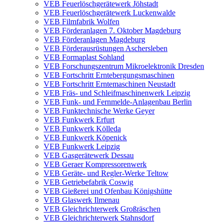
VEB Feuerlöschgerätewerk Jöhstadt
VEB Feuerlöschgerätewerk Luckenwalde
VEB Filmfabrik Wolfen
VEB Förderanlagen 7. Oktober Magdeburg
VEB Förderanlagen Magdeburg
VEB Förderausrüstungen Aschersleben
VEB Formaplast Sohland
VEB Forschungszentrum Mikroelektronik Dresden
VEB Fortschritt Erntebergungsmaschinen
VEB Fortschritt Erntemaschinen Neustadt
VEB Fräs- und Schleifmaschinenwerk Leipzig
VEB Funk- und Fernmelde-Anlagenbau Berlin
VEB Funktechnische Werke Geyer
VEB Funkwerk Erfurt
VEB Funkwerk Kölleda
VEB Funkwerk Köpenick
VEB Funkwerk Leipzig
VEB Gasgerätewerk Dessau
VEB Geraer Kompressorenwerk
VEB Geräte- und Regler-Werke Teltow
VEB Getriebefabrik Coswig
VEB Gießerei und Ofenbau Königshütte
VEB Glaswerk Ilmenau
VEB Gleichrichterwerk Großräschen
VEB Gleichrichterwerk Stahnsdorf