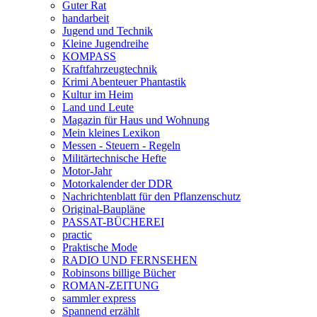
Guter Rat
handarbeit
Jugend und Technik
Kleine Jugendreihe
KOMPASS
Kraftfahrzeugtechnik
Krimi Abenteuer Phantastik
Kultur im Heim
Land und Leute
Magazin für Haus und Wohnung
Mein kleines Lexikon
Messen - Steuern - Regeln
Militärtechnische Hefte
Motor-Jahr
Motorkalender der DDR
Nachrichtenblatt für den Pflanzenschutz
Original-Baupläne
PASSAT-BÜCHEREI
practic
Praktische Mode
RADIO UND FERNSEHEN
Robinsons billige Bücher
ROMAN-ZEITUNG
sammler express
Spannend erzählt