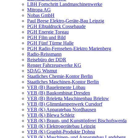
LBH Fortschritt Landmaschinenwerke
Mitropa AG
Nobas GmbH
Paul Beese Elektro-Geräte-Bau Leipzig
PGH Elbtaldruck Cossebaude
PGH Energie Torgau
PGH Film und Bild
PGH Fünf Türme Halle
PGH Radio-Fernsehen-Elektro Marienberg
Radio-Reissmann
Reisebüro der DDR
Renger Fahrzeugwerke KG
SDAG Wismut
Staatliches Chemie-Kontor Berlin
Staatliches Maschinen-Kontor Berlin
VEB (B) Bauelemente Löbau
VEB (B) Baukombinat Dresden
VEB (B) Brieletta Maschinenbau Brielow
VEB (B) Glimmlampenwerk Cursdorf
VEB (K) Apparatebau Nordhausen
VEB (K) Blewa Schleiz
VEB (K) Braun- und Kunsttöpferei Bischofswerda
VEB (K) Elektrogerätebau Leipzig
VEB (K) Graphit-Produkte Dohna
VEB (K) Maschinen- und Apparatebau Landsberg