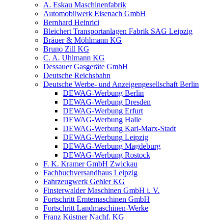
A. Eskau Maschinenfabrik
Automobilwerk Eisenach GmbH
Bernhard Heinrici
Bleichert Transportanlagen Fabrik SAG Leipzig
Bräuer & Möhlmann KG
Bruno Zill KG
C. A. Uhlmann KG
Dessauer Gasgeräte GmbH
Deutsche Reichsbahn
Deutsche Werbe- und Anzeigengesellschaft Berlin
DEWAG-Werbung Berlin
DEWAG-Werbung Dresden
DEWAG-Werbung Erfurt
DEWAG-Werbung Halle
DEWAG-Werbung Karl-Marx-Stadt
DEWAG-Werbung Leipzig
DEWAG-Werbung Magdeburg
DEWAG-Werbung Rostock
F. K. Kramer GmbH Zwickau
Fachbuchversandhaus Leipzig
Fahrzeugwerk Gehler KG
Finsterwalder Maschinen GmbH i. V.
Fortschritt Erntemaschinen GmbH
Fortschritt Landmaschinen-Werke
Franz Küstner Nachf. KG