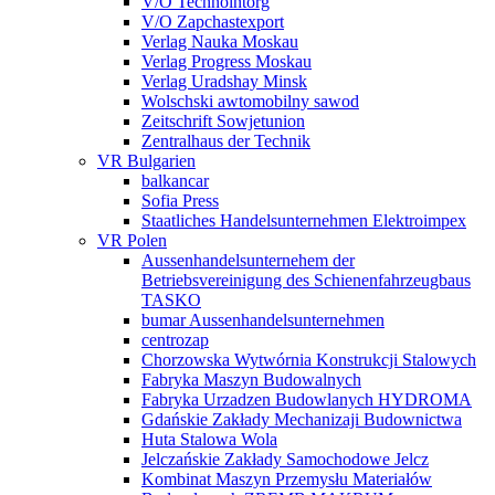
V/O Technointorg
V/O Zapchastexport
Verlag Nauka Moskau
Verlag Progress Moskau
Verlag Uradshay Minsk
Wolschski awtomobilny sawod
Zeitschrift Sowjetunion
Zentralhaus der Technik
VR Bulgarien
balkancar
Sofia Press
Staatliches Handelsunternehmen Elektroimpex
VR Polen
Aussenhandelsunternehem der
Betriebsvereinigung des Schienenfahrzeugbaus
TASKO
bumar Aussenhandelsunternehmen
centrozap
Chorzowska Wytwórnia Konstrukcji Stalowych
Fabryka Maszyn Budowalnych
Fabryka Urzadzen Budowlanych HYDROMA
Gdańskie Zakłady Mechanizaji Budownictwa
Huta Stalowa Wola
Jelczańskie Zakłady Samochodowe Jelcz
Kombinat Maszyn Przemysłu Materiałów