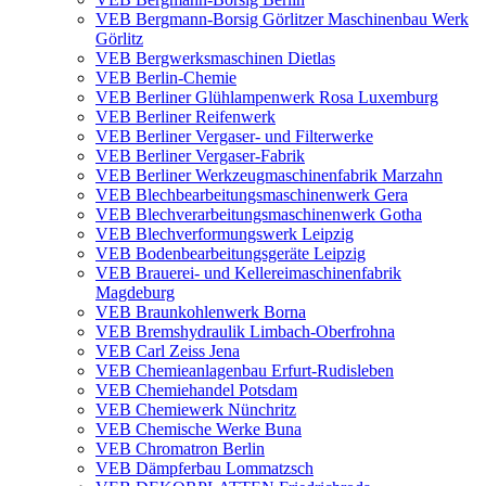
VEB Bergmann-Borsig Görlitzer Maschinenbau Werk
Görlitz
VEB Bergwerksmaschinen Dietlas
VEB Berlin-Chemie
VEB Berliner Glühlampenwerk Rosa Luxemburg
VEB Berliner Reifenwerk
VEB Berliner Vergaser- und Filterwerke
VEB Berliner Vergaser-Fabrik
VEB Berliner Werkzeugmaschinenfabrik Marzahn
VEB Blechbearbeitungsmaschinenwerk Gera
VEB Blechverarbeitungsmaschinenwerk Gotha
VEB Blechverformungswerk Leipzig
VEB Bodenbearbeitungsgeräte Leipzig
VEB Brauerei- und Kellereimaschinenfabrik
Magdeburg
VEB Braunkohlenwerk Borna
VEB Bremshydraulik Limbach-Oberfrohna
VEB Carl Zeiss Jena
VEB Chemieanlagenbau Erfurt-Rudisleben
VEB Chemiehandel Potsdam
VEB Chemiewerk Nünchritz
VEB Chemische Werke Buna
VEB Chromatron Berlin
VEB Dämpferbau Lommatzsch