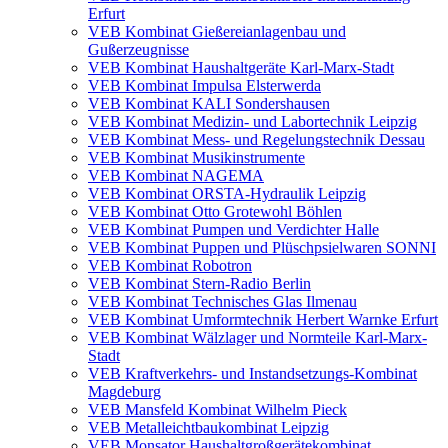
Erfurt
VEB Kombinat Gießereianlagenbau und
Gußerzeugnisse
VEB Kombinat Haushaltgeräte Karl-Marx-Stadt
VEB Kombinat Impulsa Elsterwerda
VEB Kombinat KALI Sondershausen
VEB Kombinat Medizin- und Labortechnik Leipzig
VEB Kombinat Mess- und Regelungstechnik Dessau
VEB Kombinat Musikinstrumente
VEB Kombinat NAGEMA
VEB Kombinat ORSTA-Hydraulik Leipzig
VEB Kombinat Otto Grotewohl Böhlen
VEB Kombinat Pumpen und Verdichter Halle
VEB Kombinat Puppen und Plüschpsielwaren SONNI
VEB Kombinat Robotron
VEB Kombinat Stern-Radio Berlin
VEB Kombinat Technisches Glas Ilmenau
VEB Kombinat Umformtechnik Herbert Warnke Erfurt
VEB Kombinat Wälzlager und Normteile Karl-Marx-
Stadt
VEB Kraftverkehrs- und Instandsetzungs-Kombinat
Magdeburg
VEB Mansfeld Kombinat Wilhelm Pieck
VEB Metalleichtbaukombinat Leipzig
VEB Monsator Haushaltgroßgerätekombinat