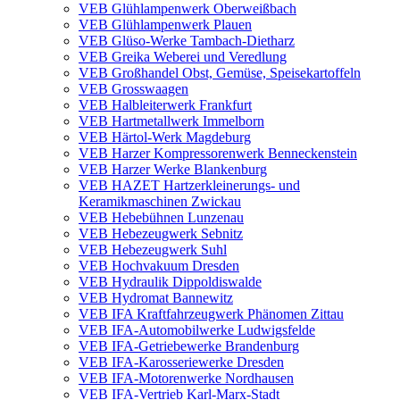
VEB Glühlampenwerk Oberweißbach
VEB Glühlampenwerk Plauen
VEB Glüso-Werke Tambach-Dietharz
VEB Greika Weberei und Veredlung
VEB Großhandel Obst, Gemüse, Speisekartoffeln
VEB Grosswaagen
VEB Halbleiterwerk Frankfurt
VEB Hartmetallwerk Immelborn
VEB Härtol-Werk Magdeburg
VEB Harzer Kompressorenwerk Benneckenstein
VEB Harzer Werke Blankenburg
VEB HAZET Hartzerkleinerungs- und
Keramikmaschinen Zwickau
VEB Hebebühnen Lunzenau
VEB Hebezeugwerk Sebnitz
VEB Hebezeugwerk Suhl
VEB Hochvakuum Dresden
VEB Hydraulik Dippoldiswalde
VEB Hydromat Bannewitz
VEB IFA Kraftfahrzeugwerk Phänomen Zittau
VEB IFA-Automobilwerke Ludwigsfelde
VEB IFA-Getriebewerke Brandenburg
VEB IFA-Karosseriewerke Dresden
VEB IFA-Motorenwerke Nordhausen
VEB IFA-Vertrieb Karl-Marx-Stadt