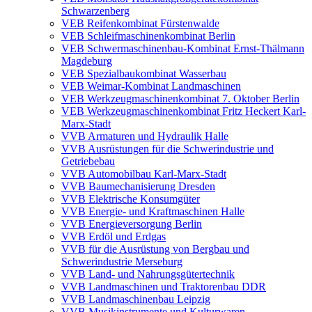
Schwarzenberg
VEB Reifenkombinat Fürstenwalde
VEB Schleifmaschinenkombinat Berlin
VEB Schwermaschinenbau-Kombinat Ernst-Thälmann
Magdeburg
VEB Spezialbaukombinat Wasserbau
VEB Weimar-Kombinat Landmaschinen
VEB Werkzeugmaschinenkombinat 7. Oktober Berlin
VEB Werkzeugmaschinenkombinat Fritz Heckert Karl-
Marx-Stadt
VVB Armaturen und Hydraulik Halle
VVB Ausrüstungen für die Schwerindustrie und
Getriebebau
VVB Automobilbau Karl-Marx-Stadt
VVB Baumechanisierung Dresden
VVB Elektrische Konsumgüter
VVB Energie- und Kraftmaschinen Halle
VVB Energieversorgung Berlin
VVB Erdöl und Erdgas
VVB für die Ausrüstung von Bergbau und
Schwerindustrie Merseburg
VVB Land- und Nahrungsgütertechnik
VVB Landmaschinen und Traktorenbau DDR
VVB Landmaschinenbau Leipzig
VVB Musikinstrumente und Kulturwaren