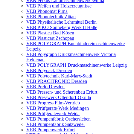
VEB Petkus Landmaschinenwerk Wutha
VEB Pfeifen und Holzerzeugnisse
VEB Phonomat Pirna
VEB Phonotechnik Zittau
VEB Physikalische Lehrmittel Berlin
VEB PIKO Sonneberg Werk II Halle
VEB Plastica Bad Kösen
VEB Plasticart Zschopau
VEB POLYGRAPH Buchbindereimaschinenwerke
Leipzig
VEB Polygraph Druckmaschinenwerk Victoria
Heidenau
VEB POLYGRAPH Druckmaschinenwerke Leipzig
VEB Polypack Dresden
VEB Polytechnik Karl-Marx-Stadt
VEB PRÄCITRONIC Dresden
VEB Prefo Dresden
VEB Pressen- und Scherenbau Erfurt
VEB Presswerk Ottendorf-Okrilla
VEB Progress Film-Vertrieb
VEB Prüfgeräte-Werk Medingen
VEB Prüfgerätewerk Weida
VEB Pumpenfabrik Oschersleben
VEB Pumpenfabrik Salzwedel
VEB Pumpenwerk Erfurt