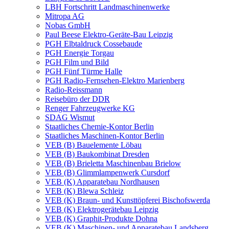
LBH Fortschritt Landmaschinenwerke
Mitropa AG
Nobas GmbH
Paul Beese Elektro-Geräte-Bau Leipzig
PGH Elbtaldruck Cossebaude
PGH Energie Torgau
PGH Film und Bild
PGH Fünf Türme Halle
PGH Radio-Fernsehen-Elektro Marienberg
Radio-Reissmann
Reisebüro der DDR
Renger Fahrzeugwerke KG
SDAG Wismut
Staatliches Chemie-Kontor Berlin
Staatliches Maschinen-Kontor Berlin
VEB (B) Bauelemente Löbau
VEB (B) Baukombinat Dresden
VEB (B) Brieletta Maschinenbau Brielow
VEB (B) Glimmlampenwerk Cursdorf
VEB (K) Apparatebau Nordhausen
VEB (K) Blewa Schleiz
VEB (K) Braun- und Kunsttöpferei Bischofswerda
VEB (K) Elektrogerätebau Leipzig
VEB (K) Graphit-Produkte Dohna
VEB (K) Maschinen- und Apparatebau Landsberg