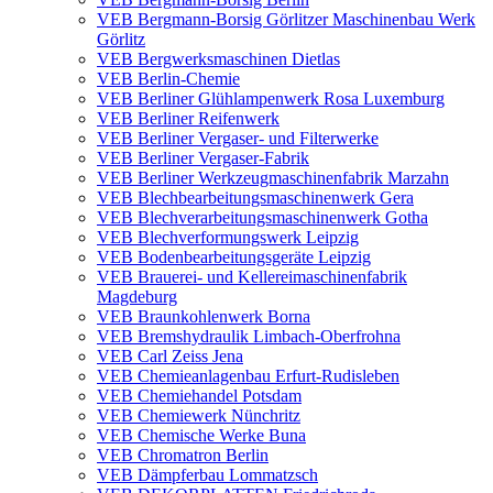
VEB Bergmann-Borsig Görlitzer Maschinenbau Werk
Görlitz
VEB Bergwerksmaschinen Dietlas
VEB Berlin-Chemie
VEB Berliner Glühlampenwerk Rosa Luxemburg
VEB Berliner Reifenwerk
VEB Berliner Vergaser- und Filterwerke
VEB Berliner Vergaser-Fabrik
VEB Berliner Werkzeugmaschinenfabrik Marzahn
VEB Blechbearbeitungsmaschinenwerk Gera
VEB Blechverarbeitungsmaschinenwerk Gotha
VEB Blechverformungswerk Leipzig
VEB Bodenbearbeitungsgeräte Leipzig
VEB Brauerei- und Kellereimaschinenfabrik
Magdeburg
VEB Braunkohlenwerk Borna
VEB Bremshydraulik Limbach-Oberfrohna
VEB Carl Zeiss Jena
VEB Chemieanlagenbau Erfurt-Rudisleben
VEB Chemiehandel Potsdam
VEB Chemiewerk Nünchritz
VEB Chemische Werke Buna
VEB Chromatron Berlin
VEB Dämpferbau Lommatzsch