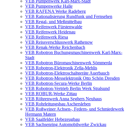
VEB Pumpenwerk Karl-Marx-Stadt
VEB Pumpenwerke Halle
VEB RAFENA Werke Radeberg
VEB Rationalisierung Rundfunk und Fernsehen
VEB Regal- und Meßmittelbau
VEB Reifenwerk Fürstenwalde
VEB Reifenwerk Heidenau
VEB Reifenwerk Riesa
VEB Reissverschlusswerk Rathenow
VEB Renak-Werke Reichenbach
VEB Robotron Buchungsmaschinenwerk Karl-Marx-
Stadt
VEB Robotron Büromaschinenwerk Sömmerda
VEB Robotron-Elektronik Zella-Mehlis
VEB Robotron-Elektroschaltgeräte Auerbauch
VEB Robotron-Messelektronik Otto Schön Dresden
VEB Robotron-Secura-Werke Berlin
VEB Robotron-Vertrieb Berlin Werk Stralsund
VEB ROBUR-Werke Zittau
VEB Röhrenwerk Anna Seghers Neuhaus
VEB Rohrleitungsbau Aschersleben
VEB Roßweiner Achsen-, Federn- und Schmiedewerk
Hermann Matern
VEB Saalfelder Hebezeugbau
VEB Sachsenring Automobilwerke Zwickau