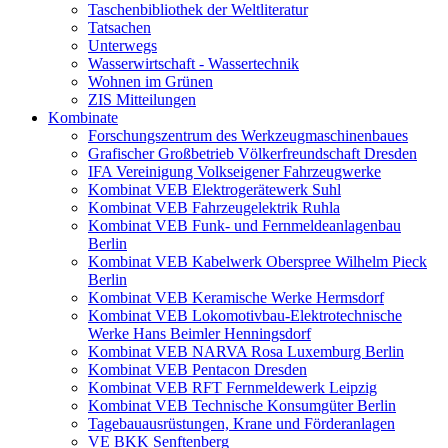
Taschenbibliothek der Weltliteratur
Tatsachen
Unterwegs
Wasserwirtschaft - Wassertechnik
Wohnen im Grünen
ZIS Mitteilungen
Kombinate
Forschungszentrum des Werkzeugmaschinenbaues
Grafischer Großbetrieb Völkerfreundschaft Dresden
IFA Vereinigung Volkseigener Fahrzeugwerke
Kombinat VEB Elektrogerätewerk Suhl
Kombinat VEB Fahrzeugelektrik Ruhla
Kombinat VEB Funk- und Fernmeldeanlagenbau
Berlin
Kombinat VEB Kabelwerk Oberspree Wilhelm Pieck
Berlin
Kombinat VEB Keramische Werke Hermsdorf
Kombinat VEB Lokomotivbau-Elektrotechnische
Werke Hans Beimler Henningsdorf
Kombinat VEB NARVA Rosa Luxemburg Berlin
Kombinat VEB Pentacon Dresden
Kombinat VEB RFT Fernmeldewerk Leipzig
Kombinat VEB Technische Konsumgüter Berlin
Tagebauausrüstungen, Krane und Förderanlagen
VE BKK Senftenberg