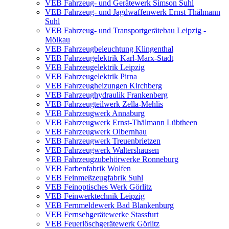
VEB Fahrzeug- und Gerätewerk Simson Suhl
VEB Fahrzeug- und Jagdwaffenwerk Ernst Thälmann
Suhl
VEB Fahrzeug- und Transportgerätebau Leipzig -
Mölkau
VEB Fahrzeugbeleuchtung Klingenthal
VEB Fahrzeugelektrik Karl-Marx-Stadt
VEB Fahrzeugelektrik Leipzig
VEB Fahrzeugelektrik Pirna
VEB Fahrzeugheizungen Kirchberg
VEB Fahrzeughydraulik Frankenberg
VEB Fahrzeugteilwerk Zella-Mehlis
VEB Fahrzeugwerk Annaburg
VEB Fahrzeugwerk Ernst-Thälmann Lübtheen
VEB Fahrzeugwerk Olbernhau
VEB Fahrzeugwerk Treuenbrietzen
VEB Fahrzeugwerk Waltershausen
VEB Fahrzeugzubehörwerke Ronneburg
VEB Farbenfabrik Wolfen
VEB Feinmeßzeugfabrik Suhl
VEB Feinoptisches Werk Görlitz
VEB Feinwerktechnik Leipzig
VEB Fernmeldewerk Bad Blankenburg
VEB Fernsehgerätewerke Stassfurt
VEB Feuerlöschgerätewerk Görlitz