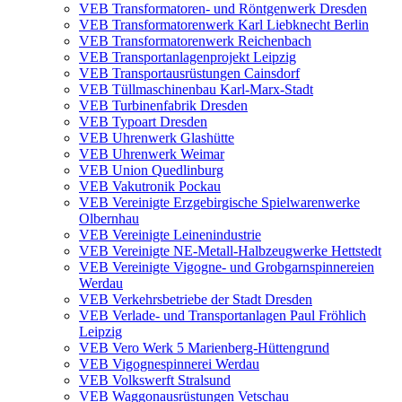
VEB Transformatoren- und Röntgenwerk Dresden
VEB Transformatorenwerk Karl Liebknecht Berlin
VEB Transformatorenwerk Reichenbach
VEB Transportanlagenprojekt Leipzig
VEB Transportausrüstungen Cainsdorf
VEB Tüllmaschinenbau Karl-Marx-Stadt
VEB Turbinenfabrik Dresden
VEB Typoart Dresden
VEB Uhrenwerk Glashütte
VEB Uhrenwerk Weimar
VEB Union Quedlinburg
VEB Vakutronik Pockau
VEB Vereinigte Erzgebirgische Spielwarenwerke
Olbernhau
VEB Vereinigte Leinenindustrie
VEB Vereinigte NE-Metall-Halbzeugwerke Hettstedt
VEB Vereinigte Vigogne- und Grobgarnspinnereien
Werdau
VEB Verkehrsbetriebe der Stadt Dresden
VEB Verlade- und Transportanlagen Paul Fröhlich
Leipzig
VEB Vero Werk 5 Marienberg-Hüttengrund
VEB Vigognespinnerei Werdau
VEB Volkswerft Stralsund
VEB Waggonausrüstungen Vetschau