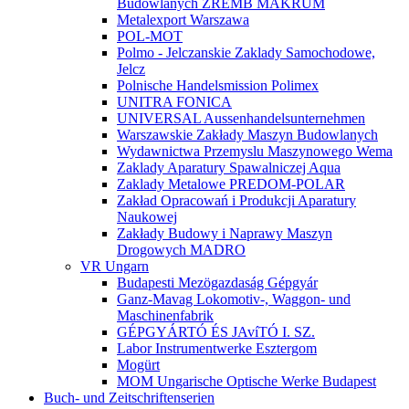
Budowlanych ZREMB MAKRUM
Metalexport Warszawa
POL-MOT
Polmo - Jelczanskie Zaklady Samochodowe,
Jelcz
Polnische Handelsmission Polimex
UNITRA FONICA
UNIVERSAL Aussenhandelsunternehmen
Warszawskie Zakłady Maszyn Budowlanych
Wydawnictwa Przemyslu Maszynowego Wema
Zaklady Aparatury Spawalniczej Aqua
Zaklady Metalowe PREDOM-POLAR
Zakład Opracowań i Produkcji Aparatury
Naukowej
Zakłady Budowy i Naprawy Maszyn
Drogowych MADRO
VR Ungarn
Budapesti Mezögazdaság Gépgyár
Ganz-Mavag Lokomotiv-, Waggon- und
Maschinenfabrik
GÉPGYÁRTÓ ÉS JAvíTÓ I. SZ.
Labor Instrumentwerke Esztergom
Mogürt
MOM Ungarische Optische Werke Budapest
Buch- und Zeitschriftenserien