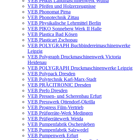
VEB Petkus Landmaschinenwerk Wutha
VEB Pfeifen und Holzerzeugnisse
VEB Phonomat Pirna
VEB Phonotechnik Zittau
VEB Physikalische Lehrmittel Berlin
VEB PIKO Sonneberg Werk II Halle
VEB Plastica Bad Kösen
VEB Plasticart Zschopau
VEB POLYGRAPH Buchbindereimaschinenwerke
Leipzig
VEB Polygraph Druckmaschinenwerk Victoria
Heidenau
VEB POLYGRAPH Druckmaschinenwerke Leipzig
VEB Polypack Dresden
VEB Polytechnik Karl-Marx-Stadt
VEB PRÄCITRONIC Dresden
VEB Prefo Dresden
VEB Pressen- und Scherenbau Erfurt
VEB Presswerk Ottendorf-Okrilla
VEB Progress Film-Vertrieb
VEB Prüfgeräte-Werk Medingen
VEB Prüfgerätewerk Weida
VEB Pumpenfabrik Oschersleben
VEB Pumpenfabrik Salzwedel
VEB Pumpenwerk Erfurt