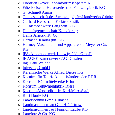
Friedrich Geyer Laboratoriumsapparate K. G.
Fritz Fleischer Karosserie- und Fahrzeugfabrik KG
G. Schmidt Auma
Genossenschaft des Steinzeugtöpfer-Handwerks Crinitz
Gerhard Reissmann Elektroakustik
Glühlampenwerk Langbein K.G.
Handelsgemeinschaft Kontaktring
Heinz Janetzki K.-G.
Hermann Krauss jun. KG
Hermey Maschinen- und Apparatebau Meyer & Co.
KG
IFA-Automobilwerk Ludwigsfelde GmbH
IHAGEE Kamerawerk AG Dresden
Ing. Paul Weiher
Intershop GmbH
Keramische Werke Alfred Dietze KG
Komitee für Touristik und Wandern der DDR
Konsum-Nährmittelwerke Erfurt
Konsum-Teigwarenfabrik Riesa
Konsum-Versandhandel Karl-Marx-Stadt
Kurt Haufe KG
Labortechnik GmbH Ilmenau
Landmaschinenbau GmbH Güstrow
Landmaschinenbau Heinrich Laube KG
Langlotz & Co. KG