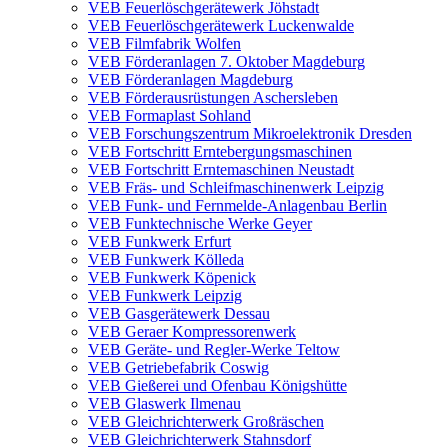
VEB Feuerlöschgerätewerk Jöhstadt
VEB Feuerlöschgerätewerk Luckenwalde
VEB Filmfabrik Wolfen
VEB Förderanlagen 7. Oktober Magdeburg
VEB Förderanlagen Magdeburg
VEB Förderausrüstungen Aschersleben
VEB Formaplast Sohland
VEB Forschungszentrum Mikroelektronik Dresden
VEB Fortschritt Erntebergungsmaschinen
VEB Fortschritt Erntemaschinen Neustadt
VEB Fräs- und Schleifmaschinenwerk Leipzig
VEB Funk- und Fernmelde-Anlagenbau Berlin
VEB Funktechnische Werke Geyer
VEB Funkwerk Erfurt
VEB Funkwerk Kölleda
VEB Funkwerk Köpenick
VEB Funkwerk Leipzig
VEB Gasgerätewerk Dessau
VEB Geraer Kompressorenwerk
VEB Geräte- und Regler-Werke Teltow
VEB Getriebefabrik Coswig
VEB Gießerei und Ofenbau Königshütte
VEB Glaswerk Ilmenau
VEB Gleichrichterwerk Großräschen
VEB Gleichrichterwerk Stahnsdorf