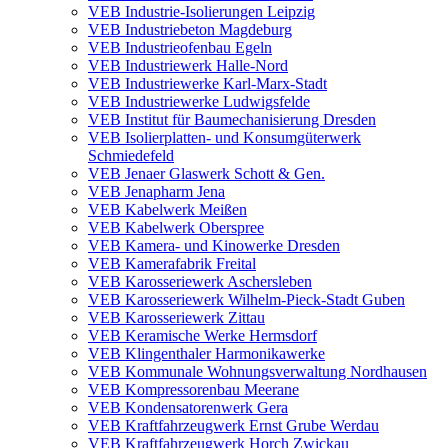
VEB Industrie-Isolierungen Leipzig
VEB Industriebeton Magdeburg
VEB Industrieofenbau Egeln
VEB Industriewerk Halle-Nord
VEB Industriewerke Karl-Marx-Stadt
VEB Industriewerke Ludwigsfelde
VEB Institut für Baumechanisierung Dresden
VEB Isolierplatten- und Konsumgüterwerk
Schmiedefeld
VEB Jenaer Glaswerk Schott & Gen.
VEB Jenapharm Jena
VEB Kabelwerk Meißen
VEB Kabelwerk Oberspree
VEB Kamera- und Kinowerke Dresden
VEB Kamerafabrik Freital
VEB Karosseriewerk Aschersleben
VEB Karosseriewerk Wilhelm-Pieck-Stadt Guben
VEB Karosseriewerk Zittau
VEB Keramische Werke Hermsdorf
VEB Klingenthaler Harmonikawerke
VEB Kommunale Wohnungsverwaltung Nordhausen
VEB Kompressorenbau Meerane
VEB Kondensatorenwerk Gera
VEB Kraftfahrzeugwerk Ernst Grube Werdau
VEB Kraftfahrzeugwerk Horch Zwickau