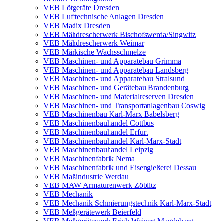
VEB Lötgeräte Dresden
VEB Lufttechnische Anlagen Dresden
VEB Madix Dresden
VEB Mähdrescherwerk Bischofswerda/Singwitz
VEB Mähdrescherwerk Weimar
VEB Märkische Wachsschmelze
VEB Maschinen- und Apparatebau Grimma
VEB Maschinen- und Apparatebau Landsberg
VEB Maschinen- und Apparatebau Stralsund
VEB Maschinen- und Gerätebau Brandenburg
VEB Maschinen- und Materialreserven Dresden
VEB Maschinen- und Transportanlagenbau Coswig
VEB Maschinenbau Karl-Marx Babelsberg
VEB Maschinenbauhandel Cottbus
VEB Maschinenbauhandel Erfurt
VEB Maschinenbauhandel Karl-Marx-Stadt
VEB Maschinenbauhandel Leipzig
VEB Maschinenfabrik Nema
VEB Maschinenfabrik und Eisengießerei Dessau
VEB Maßindustrie Werdau
VEB MAW Armaturenwerk Zöblitz
VEB Mechanik
VEB Mechanik Schmierungstechnik Karl-Marx-Stadt
VEB Meßgerätewerk Beierfeld
VEB Meßgerätewerk Erich Weinert Magdeburg