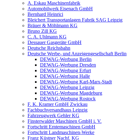
A. Eskau Maschinenfabrik
Automobilwerk Eisenach GmbH
Bernhard Heinrici
Bleichert Transportanlagen Fabrik SAG Leipzig
Bräuer & Möhlmann KG
Bruno Zill KG
C. A. Uhlmann KG
Dessauer Gasgeräte GmbH
Deutsche Reichsbahn
Deutsche Werbe- und Anzeigengesellschaft Berlin
DEWAG-Werbung Berlin
DEWAG-Werbung Dresden
DEWAG-Werbung Erfurt
DEWAG-Werbung Halle
DEWAG-Werbung Karl-Marx-Stadt
DEWAG-Werbung Leipzig
DEWAG-Werbung Magdeburg
DEWAG-Werbung Rostock
F. K. Kramer GmbH Zwickau
Fachbuchversandhaus Leipzig
Fahrzeugwerk Gehler KG
Finsterwalder Maschinen GmbH i. V.
Fortschritt Erntemaschinen GmbH
Fortschritt Landmaschinen-Werke
Franz Küstner Nachf. KG