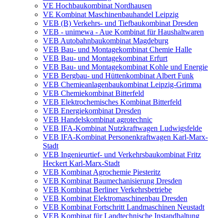
VE Hochbaukombinat Nordhausen
VE Kombinat Maschinenbauhandel Leipzig
VEB (B) Verkehrs- und Tiefbaukombinat Dresden
VEB - unimewa - Aue Kombinat für Haushaltwaren
VEB Autobahnbaukombinat Magdeburg
VEB Bau- und Montagekombinat Chemie Halle
VEB Bau- und Montagekombinat Erfurt
VEB Bau- und Montagekombinat Kohle und Energie
VEB Bergbau- und Hüttenkombinat Albert Funk
VEB Chemieanlagenbaukombinat Leipzig-Grimma
VEB Chemiekombinat Bitterfeld
VEB Elektrochemisches Kombinat Bitterfeld
VEB Energiekombinat Dresden
VEB Handelskombinat agrotechnic
VEB IFA-Kombinat Nutzkraftwagen Ludwigsfelde
VEB IFA-Kombinat Personenkraftwagen Karl-Marx-
Stadt
VEB Ingenieurtief- und Verkehrsbaukombinat Fritz
Heckert Karl-Marx-Stadt
VEB Kombinat Agrochemie Piesteritz
VEB Kombinat Baumechanisierung Dresden
VEB Kombinat Berliner Verkehrsbetriebe
VEB Kombinat Elektromaschinenbau Dresden
VEB Kombinat Fortschritt Landmaschinen Neustadt
VEB Kombinat für Landtechnische Instandhaltung