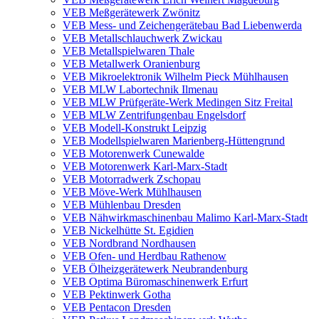
VEB Meßgerätewerk Zwönitz
VEB Mess- und Zeichengerätebau Bad Liebenwerda
VEB Metallschlauchwerk Zwickau
VEB Metallspielwaren Thale
VEB Metallwerk Oranienburg
VEB Mikroelektronik Wilhelm Pieck Mühlhausen
VEB MLW Labortechnik Ilmenau
VEB MLW Prüfgeräte-Werk Medingen Sitz Freital
VEB MLW Zentrifungenbau Engelsdorf
VEB Modell-Konstrukt Leipzig
VEB Modellspielwaren Marienberg-Hüttengrund
VEB Motorenwerk Cunewalde
VEB Motorenwerk Karl-Marx-Stadt
VEB Motorradwerk Zschopau
VEB Möve-Werk Mühlhausen
VEB Mühlenbau Dresden
VEB Nähwirkmaschinenbau Malimo Karl-Marx-Stadt
VEB Nickelhütte St. Egidien
VEB Nordbrand Nordhausen
VEB Ofen- und Herdbau Rathenow
VEB Ölheizgerätewerk Neubrandenburg
VEB Optima Büromaschinenwerk Erfurt
VEB Pektinwerk Gotha
VEB Pentacon Dresden