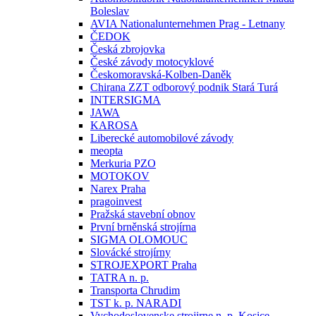
Boleslav
AVIA Nationalunternehmen Prag - Letnany
ČEDOK
Česká zbrojovka
České závody motocyklové
Českomoravská-Kolben-Daněk
Chirana ZZT odborový podnik Stará Turá
INTERSIGMA
JAWA
KAROSA
Liberecké automobilové závody
meopta
Merkuria PZO
MOTOKOV
Narex Praha
pragoinvest
Pražská stavební obnov
První brněnská strojírna
SIGMA OLOMOUC
Slovácké strojírny
STROJEXPORT Praha
TATRA n. p.
Transporta Chrudim
TST k. p. NARADI
Vychodoslovenske strojirne n. p. Kosice