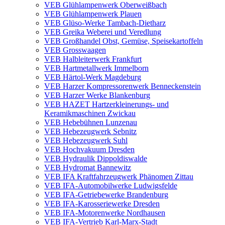
VEB Glühlampenwerk Oberweißbach
VEB Glühlampenwerk Plauen
VEB Glüso-Werke Tambach-Dietharz
VEB Greika Weberei und Veredlung
VEB Großhandel Obst, Gemüse, Speisekartoffeln
VEB Grosswaagen
VEB Halbleiterwerk Frankfurt
VEB Hartmetallwerk Immelborn
VEB Härtol-Werk Magdeburg
VEB Harzer Kompressorenwerk Benneckenstein
VEB Harzer Werke Blankenburg
VEB HAZET Hartzerkleinerungs- und
Keramikmaschinen Zwickau
VEB Hebebühnen Lunzenau
VEB Hebezeugwerk Sebnitz
VEB Hebezeugwerk Suhl
VEB Hochvakuum Dresden
VEB Hydraulik Dippoldiswalde
VEB Hydromat Bannewitz
VEB IFA Kraftfahrzeugwerk Phänomen Zittau
VEB IFA-Automobilwerke Ludwigsfelde
VEB IFA-Getriebewerke Brandenburg
VEB IFA-Karosseriewerke Dresden
VEB IFA-Motorenwerke Nordhausen
VEB IFA-Vertrieb Karl-Marx-Stadt