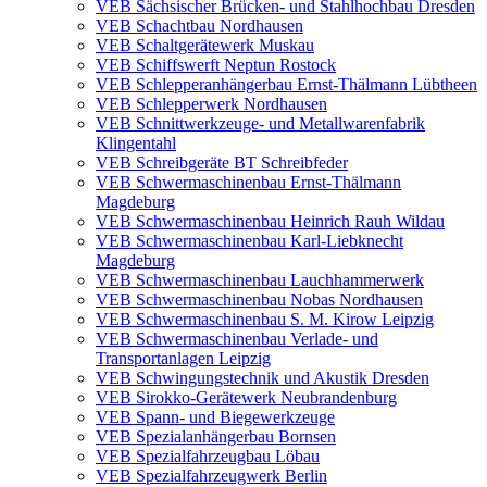
VEB Sächsischer Brücken- und Stahlhochbau Dresden
VEB Schachtbau Nordhausen
VEB Schaltgerätewerk Muskau
VEB Schiffswerft Neptun Rostock
VEB Schlepperanhängerbau Ernst-Thälmann Lübtheen
VEB Schlepperwerk Nordhausen
VEB Schnittwerkzeuge- und Metallwarenfabrik
Klingentahl
VEB Schreibgeräte BT Schreibfeder
VEB Schwermaschinenbau Ernst-Thälmann
Magdeburg
VEB Schwermaschinenbau Heinrich Rauh Wildau
VEB Schwermaschinenbau Karl-Liebknecht
Magdeburg
VEB Schwermaschinenbau Lauchhammerwerk
VEB Schwermaschinenbau Nobas Nordhausen
VEB Schwermaschinenbau S. M. Kirow Leipzig
VEB Schwermaschinenbau Verlade- und
Transportanlagen Leipzig
VEB Schwingungstechnik und Akustik Dresden
VEB Sirokko-Gerätewerk Neubrandenburg
VEB Spann- und Biegewerkzeuge
VEB Spezialanhängerbau Bornsen
VEB Spezialfahrzeugbau Löbau
VEB Spezialfahrzeugwerk Berlin