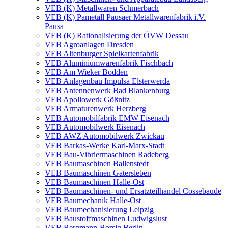
VEB (K) Metallwaren Schmerbach
VEB (K) Pametall Pausaer Metallwarenfabrik i.V.
Pausa
VEB (K) Rationalisierung der ÖVW Dessau
VEB Agroanlagen Dresden
VEB Altenburger Spielkartenfabrik
VEB Aluminiumwarenfabrik Fischbach
VEB Am Wieker Bodden
VEB Anlagenbau Impulsa Elsterwerda
VEB Antennenwerk Bad Blankenburg
VEB Apollowerk Gößnitz
VEB Armaturenwerk Herzberg
VEB Automobilfabrik EMW Eisenach
VEB Automobilwerk Eisenach
VEB AWZ Automobilwerk Zwickau
VEB Barkas-Werke Karl-Marx-Stadt
VEB Bau-Vibriermaschinen Radeberg
VEB Baumaschinen Ballenstedt
VEB Baumaschinen Gatersleben
VEB Baumaschinen Halle-Ost
VEB Baumaschinen- und Ersatzteilhandel Cossebaude
VEB Baumechanik Halle-Ost
VEB Baumechanisierung Leipzig
VEB Baustoffmaschinen Ludwigslust
VEB Bergmann-Borsig Berlin