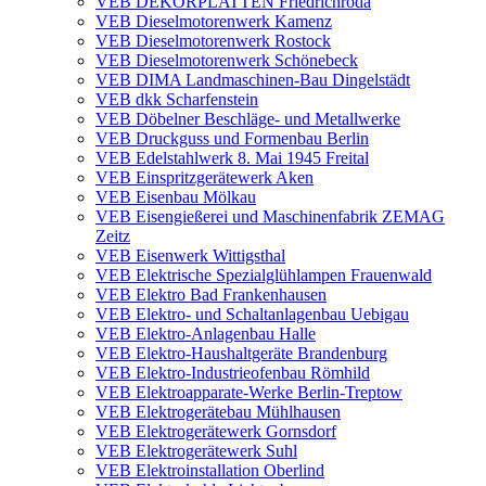
VEB DEKORPLATTEN Friedrichroda
VEB Dieselmotorenwerk Kamenz
VEB Dieselmotorenwerk Rostock
VEB Dieselmotorenwerk Schönebeck
VEB DIMA Landmaschinen-Bau Dingelstädt
VEB dkk Scharfenstein
VEB Döbelner Beschläge- und Metallwerke
VEB Druckguss und Formenbau Berlin
VEB Edelstahlwerk 8. Mai 1945 Freital
VEB Einspritzgerätewerk Aken
VEB Eisenbau Mölkau
VEB Eisengießerei und Maschinenfabrik ZEMAG
Zeitz
VEB Eisenwerk Wittigsthal
VEB Elektrische Spezialglühlampen Frauenwald
VEB Elektro Bad Frankenhausen
VEB Elektro- und Schaltanlagenbau Uebigau
VEB Elektro-Anlagenbau Halle
VEB Elektro-Haushaltgeräte Brandenburg
VEB Elektro-Industrieofenbau Römhild
VEB Elektroapparate-Werke Berlin-Treptow
VEB Elektrogerätebau Mühlhausen
VEB Elektrogerätewerk Gornsdorf
VEB Elektrogerätewerk Suhl
VEB Elektroinstallation Oberlind