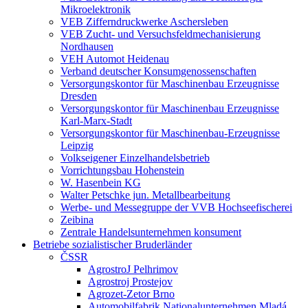
Mikroelektronik
VEB Zifferndruckwerke Aschersleben
VEB Zucht- und Versuchsfeldmechanisierung
Nordhausen
VEH Automot Heidenau
Verband deutscher Konsumgenossenschaften
Versorgungskontor für Maschinenbau Erzeugnisse
Dresden
Versorgungskontor für Maschinenbau Erzeugnisse
Karl-Marx-Stadt
Versorgungskontor für Maschinenbau-Erzeugnisse
Leipzig
Volkseigener Einzelhandelsbetrieb
Vorrichtungsbau Hohenstein
W. Hasenbein KG
Walter Petschke jun. Metallbearbeitung
Werbe- und Messegruppe der VVB Hochseefischerei
Zeibina
Zentrale Handelsunternehmen konsument
Betriebe sozialistischer Bruderländer
ČSSR
AgrostroJ Pelhrimov
Agrostroj Prostejov
Agrozet-Zetor Brno
Automobilfabrik Nationalunternehmen Mladá