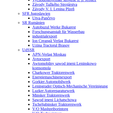
Závody Tažkého Strojárstva
Závody V. I. Lenina Plzeň
SFR Jugoslawien
Utva-Pančevo
SR Rumänien
Autobuzul Werke Bukarest
Forschungsanstalt für Wasserbau
industrialexport
Ion Creangă Verlag Bukarest
Uzina Tractorul Brasov
UdSSR
APN-Verlag Moskau
Avtoexport
Awtomobilny sawod imeni Leninskowo
komsomola
Charkower Traktorenwerk
Energiemaschinenexport
Gorkier Automobilwerk
Leningrader Optisch-Mechanische Vereinigung
Luzker Autoreparaturwerk
Minsker Traktorenwerk
Sawod imeni Lichatschowa
Tscheljabinsker Traktorenwerk
V/O Mashpriborintorg