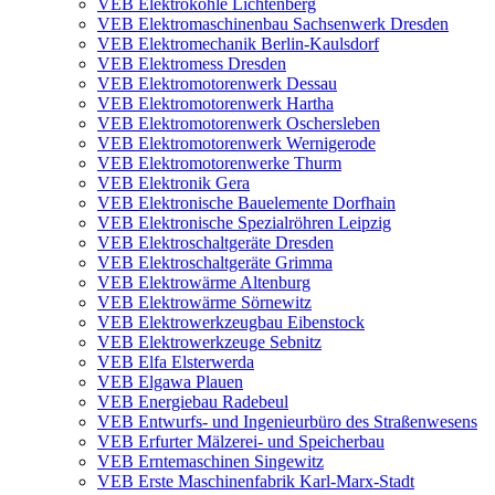
VEB Elektrokohle Lichtenberg
VEB Elektromaschinenbau Sachsenwerk Dresden
VEB Elektromechanik Berlin-Kaulsdorf
VEB Elektromess Dresden
VEB Elektromotorenwerk Dessau
VEB Elektromotorenwerk Hartha
VEB Elektromotorenwerk Oschersleben
VEB Elektromotorenwerk Wernigerode
VEB Elektromotorenwerke Thurm
VEB Elektronik Gera
VEB Elektronische Bauelemente Dorfhain
VEB Elektronische Spezialröhren Leipzig
VEB Elektroschaltgeräte Dresden
VEB Elektroschaltgeräte Grimma
VEB Elektrowärme Altenburg
VEB Elektrowärme Sörnewitz
VEB Elektrowerkzeugbau Eibenstock
VEB Elektrowerkzeuge Sebnitz
VEB Elfa Elsterwerda
VEB Elgawa Plauen
VEB Energiebau Radebeul
VEB Entwurfs- und Ingenieurbüro des Straßenwesens
VEB Erfurter Mälzerei- und Speicherbau
VEB Erntemaschinen Singewitz
VEB Erste Maschinenfabrik Karl-Marx-Stadt