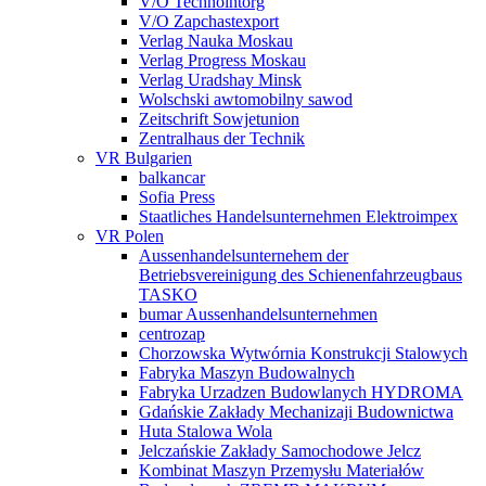
V/O Technointorg
V/O Zapchastexport
Verlag Nauka Moskau
Verlag Progress Moskau
Verlag Uradshay Minsk
Wolschski awtomobilny sawod
Zeitschrift Sowjetunion
Zentralhaus der Technik
VR Bulgarien
balkancar
Sofia Press
Staatliches Handelsunternehmen Elektroimpex
VR Polen
Aussenhandelsunternehem der
Betriebsvereinigung des Schienenfahrzeugbaus
TASKO
bumar Aussenhandelsunternehmen
centrozap
Chorzowska Wytwórnia Konstrukcji Stalowych
Fabryka Maszyn Budowalnych
Fabryka Urzadzen Budowlanych HYDROMA
Gdańskie Zakłady Mechanizaji Budownictwa
Huta Stalowa Wola
Jelczańskie Zakłady Samochodowe Jelcz
Kombinat Maszyn Przemysłu Materiałów