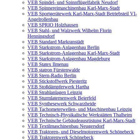
VEB Spindel- und Spinnflügelfabrik Neudorf
VEB Spinnereimaschinenbau Karl-Marx-Stadt
VEB Sportgerätewerk Karl-Marx-Stadt Betriebsteil VI-
Angelrollenbau
VEB SPRIO Holzhausen
VEB Stahl- und Walzwerk Wilhelm Florin
Henningsdorf
VEB Standard Markranstädt
VEB Starkstrom-Anlagenbau Berlin
VEB Starkstrom-Anlagenbau Karl-Marx-Stadt
VEB Starkstrom-Anlagenbau Magdeburg
VEB Statex Ilmenau
VEB statron Fürstenwalde
VEB Stern-Radio Berlin
VEB Stickstoffwerk Piesteritz
VEB Stoßdämpferwerk Hartha
VEB Strahlanlagen Leipzig
VEB Sturmlaternenwerk Beierfeld
VEB Synthesewerk Schwarzheide
VEB Tachometerwellen- und Maschinenbau Leipzig
VEB Technisch-Physikalische Werkstätten Thalheim
VEB Technische Gebäudeausrüstung Karl-Marx-Stadt
VEB Textilmaschinenbau Neugersdorf
VEB Traktoren- und Dieselmotorenwerk Schönebeck
VEB Traktorenwerk Schönebeck