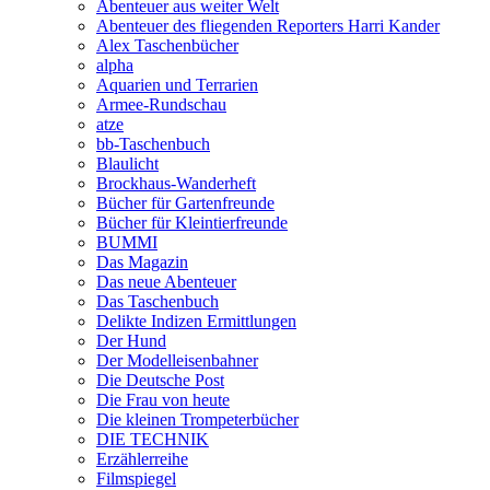
Abenteuer aus weiter Welt
Abenteuer des fliegenden Reporters Harri Kander
Alex Taschenbücher
alpha
Aquarien und Terrarien
Armee-Rundschau
atze
bb-Taschenbuch
Blaulicht
Brockhaus-Wanderheft
Bücher für Gartenfreunde
Bücher für Kleintierfreunde
BUMMI
Das Magazin
Das neue Abenteuer
Das Taschenbuch
Delikte Indizen Ermittlungen
Der Hund
Der Modelleisenbahner
Die Deutsche Post
Die Frau von heute
Die kleinen Trompeterbücher
DIE TECHNIK
Erzählerreihe
Filmspiegel