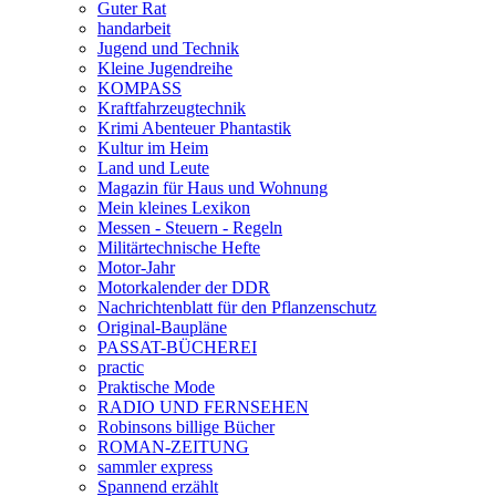
Guter Rat
handarbeit
Jugend und Technik
Kleine Jugendreihe
KOMPASS
Kraftfahrzeugtechnik
Krimi Abenteuer Phantastik
Kultur im Heim
Land und Leute
Magazin für Haus und Wohnung
Mein kleines Lexikon
Messen - Steuern - Regeln
Militärtechnische Hefte
Motor-Jahr
Motorkalender der DDR
Nachrichtenblatt für den Pflanzenschutz
Original-Baupläne
PASSAT-BÜCHEREI
practic
Praktische Mode
RADIO UND FERNSEHEN
Robinsons billige Bücher
ROMAN-ZEITUNG
sammler express
Spannend erzählt