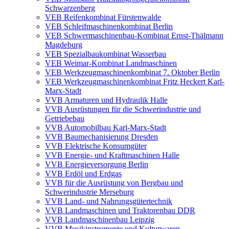
Schwarzenberg
VEB Reifenkombinat Fürstenwalde
VEB Schleifmaschinenkombinat Berlin
VEB Schwermaschinenbau-Kombinat Ernst-Thälmann
Magdeburg
VEB Spezialbaukombinat Wasserbau
VEB Weimar-Kombinat Landmaschinen
VEB Werkzeugmaschinenkombinat 7. Oktober Berlin
VEB Werkzeugmaschinenkombinat Fritz Heckert Karl-
Marx-Stadt
VVB Armaturen und Hydraulik Halle
VVB Ausrüstungen für die Schwerindustrie und
Getriebebau
VVB Automobilbau Karl-Marx-Stadt
VVB Baumechanisierung Dresden
VVB Elektrische Konsumgüter
VVB Energie- und Kraftmaschinen Halle
VVB Energieversorgung Berlin
VVB Erdöl und Erdgas
VVB für die Ausrüstung von Bergbau und
Schwerindustrie Merseburg
VVB Land- und Nahrungsgütertechnik
VVB Landmaschinen und Traktorenbau DDR
VVB Landmaschinenbau Leipzig
VVB Musikinstrumente und Kulturwaren