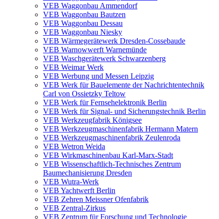
VEB Waggonbau Ammendorf
VEB Waggonbau Bautzen
VEB Waggonbau Dessau
VEB Waggonbau Niesky
VEB Wärmegerätewerk Dresden-Cossebaude
VEB Warnowwerft Warnemünde
VEB Waschgerätewerk Schwarzenberg
VEB Weimar Werk
VEB Werbung und Messen Leipzig
VEB Werk für Bauelemente der Nachrichtentechnik
Carl von Ossietzky Teltow
VEB Werk für Fernsehelektronik Berlin
VEB Werk für Signal- und Sicherungstechnik Berlin
VEB Werkzeugfabrik Königsee
VEB Werkzeugmaschinenfabrik Hermann Matern
VEB Werkzeugmaschinenfabrik Zeulenroda
VEB Wetron Weida
VEB Wirkmaschinenbau Karl-Marx-Stadt
VEB Wissenschaftlich-Technisches Zentrum
Baumechanisierung Dresden
VEB Wutra-Werk
VEB Yachtwerft Berlin
VEB Zehren Meissner Ofenfabrik
VEB Zentral-Zirkus
VEB Zentrum für Forschung und Technologie