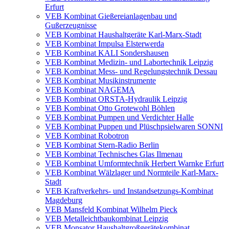
Erfurt
VEB Kombinat Gießereianlagenbau und
Gußerzeugnisse
VEB Kombinat Haushaltgeräte Karl-Marx-Stadt
VEB Kombinat Impulsa Elsterwerda
VEB Kombinat KALI Sondershausen
VEB Kombinat Medizin- und Labortechnik Leipzig
VEB Kombinat Mess- und Regelungstechnik Dessau
VEB Kombinat Musikinstrumente
VEB Kombinat NAGEMA
VEB Kombinat ORSTA-Hydraulik Leipzig
VEB Kombinat Otto Grotewohl Böhlen
VEB Kombinat Pumpen und Verdichter Halle
VEB Kombinat Puppen und Plüschpsielwaren SONNI
VEB Kombinat Robotron
VEB Kombinat Stern-Radio Berlin
VEB Kombinat Technisches Glas Ilmenau
VEB Kombinat Umformtechnik Herbert Warnke Erfurt
VEB Kombinat Wälzlager und Normteile Karl-Marx-
Stadt
VEB Kraftverkehrs- und Instandsetzungs-Kombinat
Magdeburg
VEB Mansfeld Kombinat Wilhelm Pieck
VEB Metalleichtbaukombinat Leipzig
VEB Monsator Haushaltgroßgerätekombinat