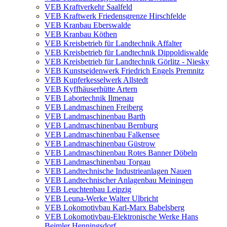
VEB Kraftverkehr Saalfeld
VEB Kraftwerk Friedensgrenze Hirschfelde
VEB Kranbau Eberswalde
VEB Kranbau Köthen
VEB Kreisbetrieb für Landtechnik Affalter
VEB Kreisbetrieb für Landtechnik Dippoldiswalde
VEB Kreisbetrieb für Landtechnik Görlitz - Niesky
VEB Kunstseidenwerk Friedrich Engels Premnitz
VEB Kupferkesselwerk Allstedt
VEB Kyffhäuserhütte Artern
VEB Labortechnik Ilmenau
VEB Landmaschinen Freiberg
VEB Landmaschinenbau Barth
VEB Landmaschinenbau Bernburg
VEB Landmaschinenbau Falkensee
VEB Landmaschinenbau Güstrow
VEB Landmaschinenbau Rotes Banner Döbeln
VEB Landmaschinenbau Torgau
VEB Landtechnische Industrieanlagen Nauen
VEB Landtechnischer Anlagenbau Meiningen
VEB Leuchtenbau Leipzig
VEB Leuna-Werke Walter Ulbricht
VEB Lokomotivbau Karl-Marx Babelsberg
VEB Lokomotivbau-Elektronische Werke Hans
Beimler Henningsdorf