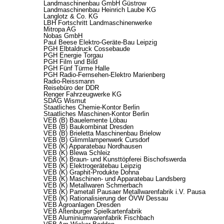
Landmaschinenbau GmbH Güstrow
Landmaschinenbau Heinrich Laube KG
Langlotz & Co. KG
LBH Fortschritt Landmaschinenwerke
Mitropa AG
Nobas GmbH
Paul Beese Elektro-Geräte-Bau Leipzig
PGH Elbtaldruck Cossebaude
PGH Energie Torgau
PGH Film und Bild
PGH Fünf Türme Halle
PGH Radio-Fernsehen-Elektro Marienberg
Radio-Reissmann
Reisebüro der DDR
Renger Fahrzeugwerke KG
SDAG Wismut
Staatliches Chemie-Kontor Berlin
Staatliches Maschinen-Kontor Berlin
VEB (B) Bauelemente Löbau
VEB (B) Baukombinat Dresden
VEB (B) Brieletta Maschinenbau Brielow
VEB (B) Glimmlampenwerk Cursdorf
VEB (K) Apparatebau Nordhausen
VEB (K) Blewa Schleiz
VEB (K) Braun- und Kunsttöpferei Bischofswerda
VEB (K) Elektrogerätebau Leipzig
VEB (K) Graphit-Produkte Dohna
VEB (K) Maschinen- und Apparatebau Landsberg
VEB (K) Metallwaren Schmerbach
VEB (K) Pametall Pausaer Metallwarenfabrik i.V. Pausa
VEB (K) Rationalisierung der ÖVW Dessau
VEB Agroanlagen Dresden
VEB Altenburger Spielkartenfabrik
VEB Aluminiumwarenfabrik Fischbach