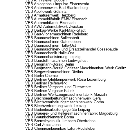
VEB Am Wieker Bodden
VEB Anlagenbau Impulsa Elsterwerda
VEB Antennenwerk Bad Blankenburg
VEB Apollowerk Gößnitz
VEB Armaturenwerk Herzberg
VEB Automobilfabrik EMW Eisenach
VEB Automobilwerk Eisenach
VEB AWZ Automobilwerk Zwickau
VEB Barkas-Werke Karl-Marx-Stadt
VEB Bau-Vibriermaschinen Radeberg
VEB Baumaschinen Ballenstedt
VEB Baumaschinen Gatersleben
VEB Baumaschinen Halle-Ost
VEB Baumaschinen- und Ersatzteilhandel Cossebaude
VEB Baumechanik Halle-Ost
VEB Baumechanisierung Leipzig
VEB Baustoffmaschinen Ludwigslust
VEB Bergmann-Borsig Berlin
VEB Bergmann-Borsig Görlitzer Maschinenbau Werk Görlitz
VEB Bergwerksmaschinen Dietlas
VEB Berlin-Chemie
VEB Berliner Glühlampenwerk Rosa Luxemburg
VEB Berliner Reifenwerk
VEB Berliner Vergaser- und Filterwerke
VEB Berliner Vergaser-Fabrik
VEB Berliner Werkzeugmaschinenfabrik Marzahn
VEB Blechbearbeitungsmaschinenwerk Gera
VEB Blechverarbeitungsmaschinenwerk Gotha
VEB Blechverformungswerk Leipzig
VEB Bodenbearbeitungsgeräte Leipzig
VEB Brauerei- und Kellereimaschinenfabrik Magdeburg
VEB Braunkohlenwerk Borna
VEB Bremshydraulik Limbach-Oberfrohna
VEB Carl Zeiss Jena
VEB Chemieanlagenbau Erfurt-Rudisleben