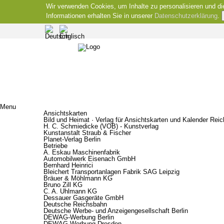
Wir verwenden Cookies, um Inhalte zu personalisieren und di
Informationen erhalten Sie in unserer
Datenschutzerklärung
.
Menu
Ansichtskarten
Bild und Heimat · Verlag für Ansichtskarten und Kalender Rei
H. C. Schmiedicke (VOB) - Kunstverlag
Kunstanstalt Straub & Fischer
Planet-Verlag Berlin
Betriebe
A. Eskau Maschinenfabrik
Automobilwerk Eisenach GmbH
Bernhard Heinrici
Bleichert Transportanlagen Fabrik SAG Leipzig
Bräuer & Möhlmann KG
Bruno Zill KG
C. A. Uhlmann KG
Dessauer Gasgeräte GmbH
Deutsche Reichsbahn
Deutsche Werbe- und Anzeigengesellschaft Berlin
DEWAG-Werbung Berlin
DEWAG-Werbung Dresden