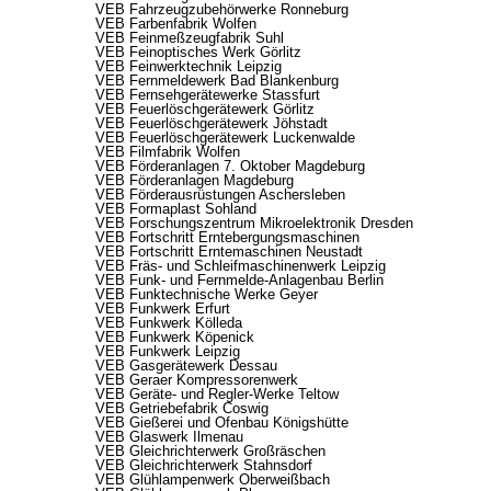
VEB Fahrzeugzubehörwerke Ronneburg
VEB Farbenfabrik Wolfen
VEB Feinmeßzeugfabrik Suhl
VEB Feinoptisches Werk Görlitz
VEB Feinwerktechnik Leipzig
VEB Fernmeldewerk Bad Blankenburg
VEB Fernsehgerätewerke Stassfurt
VEB Feuerlöschgerätewerk Görlitz
VEB Feuerlöschgerätewerk Jöhstadt
VEB Feuerlöschgerätewerk Luckenwalde
VEB Filmfabrik Wolfen
VEB Förderanlagen 7. Oktober Magdeburg
VEB Förderanlagen Magdeburg
VEB Förderausrüstungen Aschersleben
VEB Formaplast Sohland
VEB Forschungszentrum Mikroelektronik Dresden
VEB Fortschritt Erntebergungsmaschinen
VEB Fortschritt Erntemaschinen Neustadt
VEB Fräs- und Schleifmaschinenwerk Leipzig
VEB Funk- und Fernmelde-Anlagenbau Berlin
VEB Funktechnische Werke Geyer
VEB Funkwerk Erfurt
VEB Funkwerk Kölleda
VEB Funkwerk Köpenick
VEB Funkwerk Leipzig
VEB Gasgerätewerk Dessau
VEB Geraer Kompressorenwerk
VEB Geräte- und Regler-Werke Teltow
VEB Getriebefabrik Coswig
VEB Gießerei und Ofenbau Königshütte
VEB Glaswerk Ilmenau
VEB Gleichrichterwerk Großräschen
VEB Gleichrichterwerk Stahnsdorf
VEB Glühlampenwerk Oberweißbach