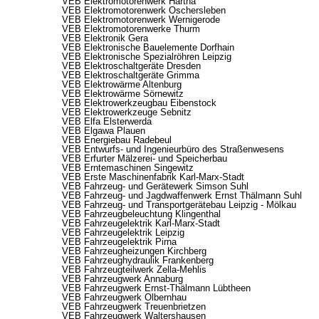
VEB Elektromotorenwerk Hartha
VEB Elektromotorenwerk Oschersleben
VEB Elektromotorenwerk Wernigerode
VEB Elektromotorenwerke Thurm
VEB Elektronik Gera
VEB Elektronische Bauelemente Dorfhain
VEB Elektronische Spezialröhren Leipzig
VEB Elektroschaltgeräte Dresden
VEB Elektroschaltgeräte Grimma
VEB Elektrowärme Altenburg
VEB Elektrowärme Sörnewitz
VEB Elektrowerkzeugbau Eibenstock
VEB Elektrowerkzeuge Sebnitz
VEB Elfa Elsterwerda
VEB Elgawa Plauen
VEB Energiebau Radebeul
VEB Entwurfs- und Ingenieurbüro des Straßenwesens
VEB Erfurter Mälzerei- und Speicherbau
VEB Erntemaschinen Singewitz
VEB Erste Maschinenfabrik Karl-Marx-Stadt
VEB Fahrzeug- und Gerätewerk Simson Suhl
VEB Fahrzeug- und Jagdwaffenwerk Ernst Thälmann Suhl
VEB Fahrzeug- und Transportgerätebau Leipzig - Mölkau
VEB Fahrzeugbeleuchtung Klingenthal
VEB Fahrzeugelektrik Karl-Marx-Stadt
VEB Fahrzeugelektrik Leipzig
VEB Fahrzeugelektrik Pirna
VEB Fahrzeugheizungen Kirchberg
VEB Fahrzeughydraulik Frankenberg
VEB Fahrzeugteilwerk Zella-Mehlis
VEB Fahrzeugwerk Annaburg
VEB Fahrzeugwerk Ernst-Thälmann Lübtheen
VEB Fahrzeugwerk Olbernhau
VEB Fahrzeugwerk Treuenbrietzen
VEB Fahrzeugwerk Waltershausen