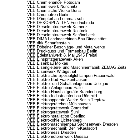
VEB Chemiehandel Potsdam
VEB Chemiewerk Nünchritz
VEB Chemische Werke Buna
VEB Chromatron Berlin
VEB Dämpferbau Lommatzsch
VEB DEKORPLATTEN Friedrichroda
VEB Dieselmotorenwerk Kamenz
VEB Dieselmotorenwerk Rostock
VEB Dieselmotorenwerk Schönebeck
VEB DIMA Landmaschinen-Bau Dingelstädt
VEB dkk Scharfenstein
VEB Döbelner Beschläge- und Metallwerke
VEB Druckguss und Formenbau Berlin
VEB Edelstahlwerk 8. Mai 1945 Freital
VEB Einspritzgerätewerk Aken
VEB Eisenbau Mölkau
VEB Eisengießerei und Maschinenfabrik ZEMAG Zeitz
VEB Eisenwerk Wittigsthal
VEB Elektrische Spezialglühlampen Frauenwald
VEB Elektro Bad Frankenhausen
VEB Elektro- und Schaltanlagenbau Uebigau
VEB Elektro-Anlagenbau Halle
VEB Elektro-Haushaltgeräte Brandenburg
VEB Elektro-Industrieofenbau Römhild
VEB Elektroapparate-Werke Berlin-Treptow
VEB Elektrogerätebau Mühlhausen
VEB Elektrogerätewerk Gornsdorf
VEB Elektrogerätewerk Suhl
VEB Elektroinstallation Oberlind
VEB Elektrokohle Lichtenberg
VEB Elektromaschinenbau Sachsenwerk Dresden
VEB Elektromechanik Berlin-Kaulsdorf
VEB Elektromess Dresden
VEB Elektromotorenwerk Dessau