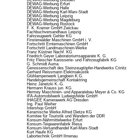
DEWAG-Werbung Erfurt
DEWAG-Werbung Halle
DEWAG-Werbung Karl-Marx-Stadt
DEWAG-Werbung Leipzig
DEWAG-Werbung Magdeburg
DEWAG-Werbung Rostock
F. K. Kramer GmbH Zwickau
Fachbuchversandhaus Leipzig
Fahrzeugwerk Gehler KG
Finsterwalder Maschinen GmbH i. V.
Fortschritt Erntemaschinen GmbH
Fortschritt Landmaschinen-Werke
Franz Küstner Nachf. KG
Friedrich Geyer Laboratoriumsapparate K. G.
Fritz Fleischer Karosserie- und Fahrzeugfabrik KG
G. Schmidt Auma
Genossenschaft des Steinzeugtöpfer-Handwerks Crinitz
Gerhard Reissmann Elektroakustik
Glühlampenwerk Langbein K.G.
Handelsgemeinschaft Kontaktring
Heinz Janetzki K.-G.
Hermann Krauss jun. KG
Hermey Maschinen- und Apparatebau Meyer & Co. KG
IFA-Automobilwerk Ludwigsfelde GmbH
IHAGEE Kamerawerk AG Dresden
Ing. Paul Weiher
Intershop GmbH
Keramische Werke Alfred Dietze KG
Komitee für Touristik und Wandern der DDR
Konsum-Nährmittelwerke Erfurt
Konsum-Teigwarenfabrik Riesa
Konsum-Versandhandel Karl-Marx-Stadt
Kurt Haufe KG
Labortechnik GmbH Ilmenau