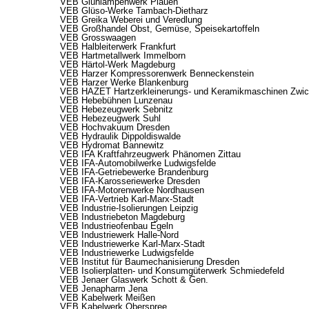
VEB Glühlampenwerk Plauen
VEB Glüso-Werke Tambach-Dietharz
VEB Greika Weberei und Veredlung
VEB Großhandel Obst, Gemüse, Speisekartoffeln
VEB Grosswaagen
VEB Halbleiterwerk Frankfurt
VEB Hartmetallwerk Immelborn
VEB Härtol-Werk Magdeburg
VEB Harzer Kompressorenwerk Benneckenstein
VEB Harzer Werke Blankenburg
VEB HAZET Hartzerkleinerungs- und Keramikmaschinen Zwi
VEB Hebebühnen Lunzenau
VEB Hebezeugwerk Sebnitz
VEB Hebezeugwerk Suhl
VEB Hochvakuum Dresden
VEB Hydraulik Dippoldiswalde
VEB Hydromat Bannewitz
VEB IFA Kraftfahrzeugwerk Phänomen Zittau
VEB IFA-Automobilwerke Ludwigsfelde
VEB IFA-Getriebewerke Brandenburg
VEB IFA-Karosseriewerke Dresden
VEB IFA-Motorenwerke Nordhausen
VEB IFA-Vertrieb Karl-Marx-Stadt
VEB Industrie-Isolierungen Leipzig
VEB Industriebeton Magdeburg
VEB Industrieofenbau Egeln
VEB Industriewerk Halle-Nord
VEB Industriewerke Karl-Marx-Stadt
VEB Industriewerke Ludwigsfelde
VEB Institut für Baumechanisierung Dresden
VEB Isolierplatten- und Konsumgüterwerk Schmiedefeld
VEB Jenaer Glaswerk Schott & Gen.
VEB Jenapharm Jena
VEB Kabelwerk Meißen
VEB Kabelwerk Oberspree