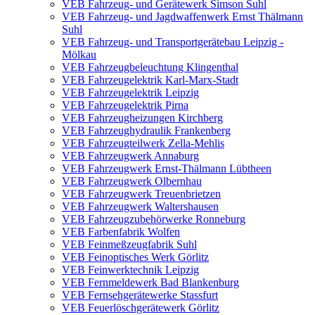
VEB Fahrzeug- und Gerätewerk Simson Suhl
VEB Fahrzeug- und Jagdwaffenwerk Ernst Thälmann
Suhl
VEB Fahrzeug- und Transportgerätebau Leipzig -
Mölkau
VEB Fahrzeugbeleuchtung Klingenthal
VEB Fahrzeugelektrik Karl-Marx-Stadt
VEB Fahrzeugelektrik Leipzig
VEB Fahrzeugelektrik Pirna
VEB Fahrzeugheizungen Kirchberg
VEB Fahrzeughydraulik Frankenberg
VEB Fahrzeugteilwerk Zella-Mehlis
VEB Fahrzeugwerk Annaburg
VEB Fahrzeugwerk Ernst-Thälmann Lübtheen
VEB Fahrzeugwerk Olbernhau
VEB Fahrzeugwerk Treuenbrietzen
VEB Fahrzeugwerk Waltershausen
VEB Fahrzeugzubehörwerke Ronneburg
VEB Farbenfabrik Wolfen
VEB Feinmeßzeugfabrik Suhl
VEB Feinoptisches Werk Görlitz
VEB Feinwerktechnik Leipzig
VEB Fernmeldewerk Bad Blankenburg
VEB Fernsehgerätewerke Stassfurt
VEB Feuerlöschgerätewerk Görlitz