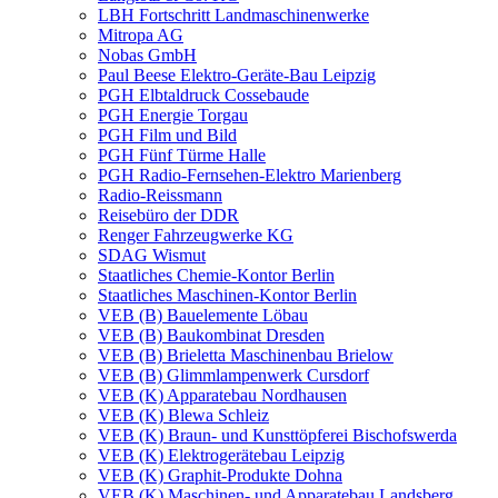
LBH Fortschritt Landmaschinenwerke
Mitropa AG
Nobas GmbH
Paul Beese Elektro-Geräte-Bau Leipzig
PGH Elbtaldruck Cossebaude
PGH Energie Torgau
PGH Film und Bild
PGH Fünf Türme Halle
PGH Radio-Fernsehen-Elektro Marienberg
Radio-Reissmann
Reisebüro der DDR
Renger Fahrzeugwerke KG
SDAG Wismut
Staatliches Chemie-Kontor Berlin
Staatliches Maschinen-Kontor Berlin
VEB (B) Bauelemente Löbau
VEB (B) Baukombinat Dresden
VEB (B) Brieletta Maschinenbau Brielow
VEB (B) Glimmlampenwerk Cursdorf
VEB (K) Apparatebau Nordhausen
VEB (K) Blewa Schleiz
VEB (K) Braun- und Kunsttöpferei Bischofswerda
VEB (K) Elektrogerätebau Leipzig
VEB (K) Graphit-Produkte Dohna
VEB (K) Maschinen- und Apparatebau Landsberg