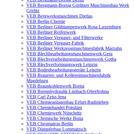
VEB Bergmann-Borsig Görlitzer Maschinenbau Werk
Görlitz
VEB Bergwerksmaschinen Dietlas
VEB Berlin-Chemie
VEB Berliner Glühlampenwerk Rosa Luxemburg
VEB Berliner Reifenwerk
VEB Berliner Vergaser- und Filterwerke
VEB Berliner Vergaser-Fabrik
VEB Berliner Werkzeugmaschinenfabrik Marzahn
VEB Blechbearbeitungsmaschinenwerk Gera
VEB Blechverarbeitungsmaschinenwerk Gotha
VEB Blechverformungswerk Leipzig
VEB Bodenbearbeitungsgeräte Leipzig
VEB Brauerei- und Kellereimaschinenfabrik
Magdeburg
VEB Braunkohlenwerk Borna
VEB Bremshydraulik Limbach-Oberfrohna
VEB Carl Zeiss Jena
VEB Chemieanlagenbau Erfurt-Rudisleben
VEB Chemiehandel Potsdam
VEB Chemiewerk Nünchritz
VEB Chemische Werke Buna
VEB Chromatron Berlin
VEB Dämpferbau Lommatzsch