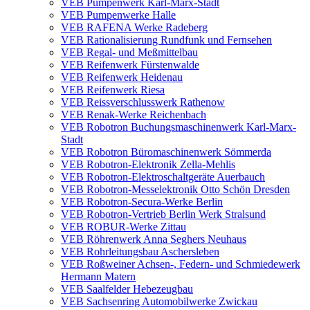
VEB Pumpenwerk Karl-Marx-Stadt
VEB Pumpenwerke Halle
VEB RAFENA Werke Radeberg
VEB Rationalisierung Rundfunk und Fernsehen
VEB Regal- und Meßmittelbau
VEB Reifenwerk Fürstenwalde
VEB Reifenwerk Heidenau
VEB Reifenwerk Riesa
VEB Reissverschlusswerk Rathenow
VEB Renak-Werke Reichenbach
VEB Robotron Buchungsmaschinenwerk Karl-Marx-
Stadt
VEB Robotron Büromaschinenwerk Sömmerda
VEB Robotron-Elektronik Zella-Mehlis
VEB Robotron-Elektroschaltgeräte Auerbauch
VEB Robotron-Messelektronik Otto Schön Dresden
VEB Robotron-Secura-Werke Berlin
VEB Robotron-Vertrieb Berlin Werk Stralsund
VEB ROBUR-Werke Zittau
VEB Röhrenwerk Anna Seghers Neuhaus
VEB Rohrleitungsbau Aschersleben
VEB Roßweiner Achsen-, Federn- und Schmiedewerk
Hermann Matern
VEB Saalfelder Hebezeugbau
VEB Sachsenring Automobilwerke Zwickau