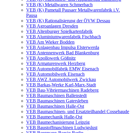
VEB (K) Metallwaren Schmerbach
VEB (K) Pametall Pausaer Metallwarenfabrik i.V.
Pausa
VEB (K) Rationalisierung der ÖVW Dessau
VEB Agroanlagen Dresden
VEB Altenburger Spielkartenfabrik
VEB Aluminiumwarenfabrik Fischbach
VEB Am Wieker Bodden
VEB Anlagenbau Impulsa Elsterwerda
VEB Antennenwerk Bad Blankenburg
VEB Apollowerk Gößnitz
VEB Armaturenwerk Herzberg
VEB Automobilfabrik EMW Eisenach
VEB Automobilwerk Eisenach
VEB AWZ Automobilwerk Zwickau
VEB Barkas-Werke Karl-Marx-Stadt
VEB Bau-Vibriermaschinen Radeberg
VEB Baumaschinen Ballenstedt
VEB Baumaschinen Gatersleben
VEB Baumaschinen Halle-Ost
VEB Baumaschinen- und Ersatzteilhandel Cossebaude
VEB Baumechanik Halle-Ost
VEB Baumechanisierung Leipzig
VEB Baustoffmaschinen Ludwigslust
VEB Bergmann-Borsig Berlin