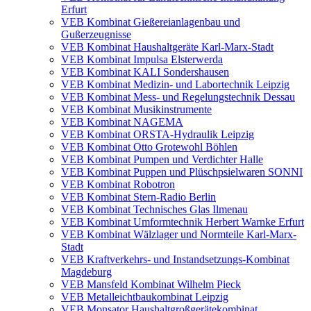
Erfurt
VEB Kombinat Gießereianlagenbau und
Gußerzeugnisse
VEB Kombinat Haushaltgeräte Karl-Marx-Stadt
VEB Kombinat Impulsa Elsterwerda
VEB Kombinat KALI Sondershausen
VEB Kombinat Medizin- und Labortechnik Leipzig
VEB Kombinat Mess- und Regelungstechnik Dessau
VEB Kombinat Musikinstrumente
VEB Kombinat NAGEMA
VEB Kombinat ORSTA-Hydraulik Leipzig
VEB Kombinat Otto Grotewohl Böhlen
VEB Kombinat Pumpen und Verdichter Halle
VEB Kombinat Puppen und Plüschpsielwaren SONNI
VEB Kombinat Robotron
VEB Kombinat Stern-Radio Berlin
VEB Kombinat Technisches Glas Ilmenau
VEB Kombinat Umformtechnik Herbert Warnke Erfurt
VEB Kombinat Wälzlager und Normteile Karl-Marx-
Stadt
VEB Kraftverkehrs- und Instandsetzungs-Kombinat
Magdeburg
VEB Mansfeld Kombinat Wilhelm Pieck
VEB Metalleichtbaukombinat Leipzig
VEB Monsator Haushaltgroßgerätekombinat