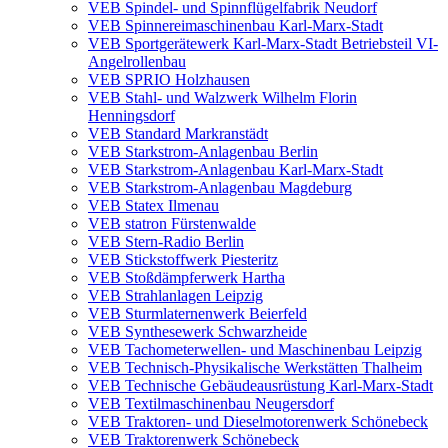
VEB Spindel- und Spinnflügelfabrik Neudorf
VEB Spinnereimaschinenbau Karl-Marx-Stadt
VEB Sportgerätewerk Karl-Marx-Stadt Betriebsteil VI-
Angelrollenbau
VEB SPRIO Holzhausen
VEB Stahl- und Walzwerk Wilhelm Florin
Henningsdorf
VEB Standard Markranstädt
VEB Starkstrom-Anlagenbau Berlin
VEB Starkstrom-Anlagenbau Karl-Marx-Stadt
VEB Starkstrom-Anlagenbau Magdeburg
VEB Statex Ilmenau
VEB statron Fürstenwalde
VEB Stern-Radio Berlin
VEB Stickstoffwerk Piesteritz
VEB Stoßdämpferwerk Hartha
VEB Strahlanlagen Leipzig
VEB Sturmlaternenwerk Beierfeld
VEB Synthesewerk Schwarzheide
VEB Tachometerwellen- und Maschinenbau Leipzig
VEB Technisch-Physikalische Werkstätten Thalheim
VEB Technische Gebäudeausrüstung Karl-Marx-Stadt
VEB Textilmaschinenbau Neugersdorf
VEB Traktoren- und Dieselmotorenwerk Schönebeck
VEB Traktorenwerk Schönebeck