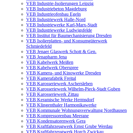
VEB Industrie-Isolierungen Leipzig
VEB Industriebeton Magdeburg
VEB Industrieofenbau Egeln
VEB Industriewerk Halle-Nord
VEB Industriewerke Karl-Marx-Stadt
VEB Industriewerke Ludwigsfelde
VEB Institut für Baumechanisierung Dresden
VEB Isolierplatten- und Konsumgüterwerk
Schmiedefeld
VEB Jenaer Glaswerk Schott & Gen.
VEB Jenapharm Jena
VEB Kabelwerk Meißen
VEB Kabelwerk Oberspree
VEB Kamera- und Kinowerke Dresden
VEB Kamerafabrik Freital
VEB Karosseriewerk Aschersleben
VEB Karosseriewerk Wilhelm-Pieck-Stadt Guben
VEB Karosseriewerk Zittau
VEB Keramische Werke Hermsdorf
VEB Klingenthaler Harmonikawerke
VEB Kommunale Wohnungsverwaltung Nordhausen
VEB Kompressorenbau Meerane
VEB Kondensatorenwerk Gera
VEB Kraftfahrzeugwerk Ernst Grube Werdau
VEB Kraftfahrzeugwerk Horch Zwickau