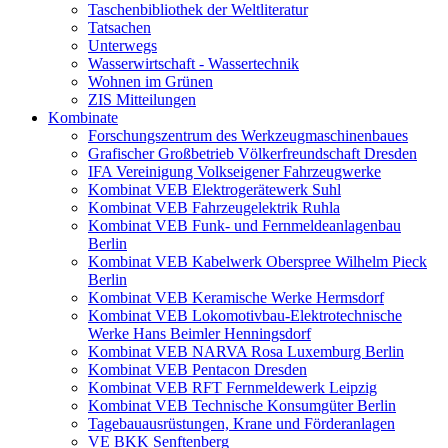
Taschenbibliothek der Weltliteratur
Tatsachen
Unterwegs
Wasserwirtschaft - Wassertechnik
Wohnen im Grünen
ZIS Mitteilungen
Kombinate
Forschungszentrum des Werkzeugmaschinenbaues
Grafischer Großbetrieb Völkerfreundschaft Dresden
IFA Vereinigung Volkseigener Fahrzeugwerke
Kombinat VEB Elektrogerätewerk Suhl
Kombinat VEB Fahrzeugelektrik Ruhla
Kombinat VEB Funk- und Fernmeldeanlagenbau
Berlin
Kombinat VEB Kabelwerk Oberspree Wilhelm Pieck
Berlin
Kombinat VEB Keramische Werke Hermsdorf
Kombinat VEB Lokomotivbau-Elektrotechnische
Werke Hans Beimler Henningsdorf
Kombinat VEB NARVA Rosa Luxemburg Berlin
Kombinat VEB Pentacon Dresden
Kombinat VEB RFT Fernmeldewerk Leipzig
Kombinat VEB Technische Konsumgüter Berlin
Tagebauausrüstungen, Krane und Förderanlagen
VE BKK Senftenberg