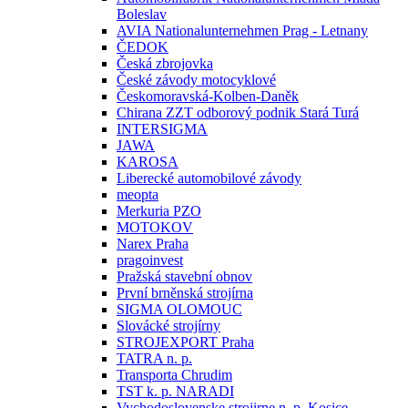
Boleslav
AVIA Nationalunternehmen Prag - Letnany
ČEDOK
Česká zbrojovka
České závody motocyklové
Českomoravská-Kolben-Daněk
Chirana ZZT odborový podnik Stará Turá
INTERSIGMA
JAWA
KAROSA
Liberecké automobilové závody
meopta
Merkuria PZO
MOTOKOV
Narex Praha
pragoinvest
Pražská stavební obnov
První brněnská strojírna
SIGMA OLOMOUC
Slovácké strojírny
STROJEXPORT Praha
TATRA n. p.
Transporta Chrudim
TST k. p. NARADI
Vychodoslovenske strojirne n. p. Kosice