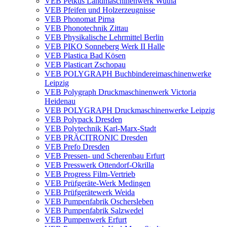
VEB Petkus Landmaschinenwerk Wutha
VEB Pfeifen und Holzerzeugnisse
VEB Phonomat Pirna
VEB Phonotechnik Zittau
VEB Physikalische Lehrmittel Berlin
VEB PIKO Sonneberg Werk II Halle
VEB Plastica Bad Kösen
VEB Plasticart Zschopau
VEB POLYGRAPH Buchbindereimaschinenwerke
Leipzig
VEB Polygraph Druckmaschinenwerk Victoria
Heidenau
VEB POLYGRAPH Druckmaschinenwerke Leipzig
VEB Polypack Dresden
VEB Polytechnik Karl-Marx-Stadt
VEB PRÄCITRONIC Dresden
VEB Prefo Dresden
VEB Pressen- und Scherenbau Erfurt
VEB Presswerk Ottendorf-Okrilla
VEB Progress Film-Vertrieb
VEB Prüfgeräte-Werk Medingen
VEB Prüfgerätewerk Weida
VEB Pumpenfabrik Oschersleben
VEB Pumpenfabrik Salzwedel
VEB Pumpenwerk Erfurt