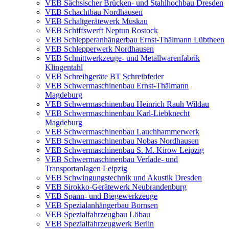
VEB Sächsischer Brücken- und Stahlhochbau Dresden
VEB Schachtbau Nordhausen
VEB Schaltgerätewerk Muskau
VEB Schiffswerft Neptun Rostock
VEB Schlepperanhängerbau Ernst-Thälmann Lübtheen
VEB Schlepperwerk Nordhausen
VEB Schnittwerkzeuge- und Metallwarenfabrik
Klingentahl
VEB Schreibgeräte BT Schreibfeder
VEB Schwermaschinenbau Ernst-Thälmann
Magdeburg
VEB Schwermaschinenbau Heinrich Rauh Wildau
VEB Schwermaschinenbau Karl-Liebknecht
Magdeburg
VEB Schwermaschinenbau Lauchhammerwerk
VEB Schwermaschinenbau Nobas Nordhausen
VEB Schwermaschinenbau S. M. Kirow Leipzig
VEB Schwermaschinenbau Verlade- und
Transportanlagen Leipzig
VEB Schwingungstechnik und Akustik Dresden
VEB Sirokko-Gerätewerk Neubrandenburg
VEB Spann- und Biegewerkzeuge
VEB Spezialanhängerbau Bornsen
VEB Spezialfahrzeugbau Löbau
VEB Spezialfahrzeugwerk Berlin