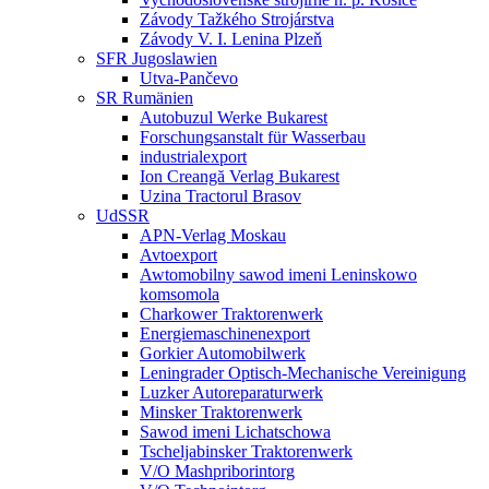
Závody Tažkého Strojárstva
Závody V. I. Lenina Plzeň
SFR Jugoslawien
Utva-Pančevo
SR Rumänien
Autobuzul Werke Bukarest
Forschungsanstalt für Wasserbau
industrialexport
Ion Creangă Verlag Bukarest
Uzina Tractorul Brasov
UdSSR
APN-Verlag Moskau
Avtoexport
Awtomobilny sawod imeni Leninskowo
komsomola
Charkower Traktorenwerk
Energiemaschinenexport
Gorkier Automobilwerk
Leningrader Optisch-Mechanische Vereinigung
Luzker Autoreparaturwerk
Minsker Traktorenwerk
Sawod imeni Lichatschowa
Tscheljabinsker Traktorenwerk
V/O Mashpriborintorg