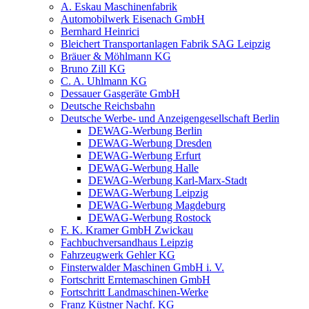
A. Eskau Maschinenfabrik
Automobilwerk Eisenach GmbH
Bernhard Heinrici
Bleichert Transportanlagen Fabrik SAG Leipzig
Bräuer & Möhlmann KG
Bruno Zill KG
C. A. Uhlmann KG
Dessauer Gasgeräte GmbH
Deutsche Reichsbahn
Deutsche Werbe- und Anzeigengesellschaft Berlin
DEWAG-Werbung Berlin
DEWAG-Werbung Dresden
DEWAG-Werbung Erfurt
DEWAG-Werbung Halle
DEWAG-Werbung Karl-Marx-Stadt
DEWAG-Werbung Leipzig
DEWAG-Werbung Magdeburg
DEWAG-Werbung Rostock
F. K. Kramer GmbH Zwickau
Fachbuchversandhaus Leipzig
Fahrzeugwerk Gehler KG
Finsterwalder Maschinen GmbH i. V.
Fortschritt Erntemaschinen GmbH
Fortschritt Landmaschinen-Werke
Franz Küstner Nachf. KG