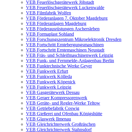
VEB Feuerlöschgerätewerk Jöhstadt
VEB Feuerlöschgerätewerk Luckenwalde
VEB Filmfabrik Wolfen
VEB Förderanlagen 7. Oktober Magdeburg
VEB Förderanlagen Magdeburg
VEB Förderausrüstungen Aschersleben
VEB Formaplast Sohland
VEB Forschungszentrum Mikroelektronik Dresden
VEB Fortschritt Erntebergungsmaschinen
VEB Fortschritt Erntemaschinen Neustadt
VEB Fräs- und Schleifmaschinenwerk Leipzig
VEB Funk- und Fernmelde-Anlagenbau Berlin
VEB Funktechnische Werke Geyer
VEB Funkwerk Erfurt
VEB Funkwerk Kölleda
VEB Funkwerk Köpenick
VEB Funkwerk Leipzig
VEB Gasgerätewerk Dessau
VEB Geraer Kompressorenwerk
VEB Geräte- und Regler-Werke Teltow
VEB Getriebefabrik Coswig
VEB Gießerei und Ofenbau Königshütte
VEB Glaswerk Ilmenau
VEB Gleichrichterwerk Großräschen
VEB Gleichrichterwerk Stahnsdorf