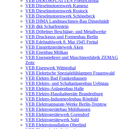
VEB DEKORPLATTEN Friedrichroda
VEB Dieselmotorenwerk Kamenz
VEB Dieselmotorenwerk Rostock
VEB Dieselmotorenwerk Schönebeck
VEB DIMA Landmaschinen-Bau Dingelstädt
VEB dkk Scharfenstein
VEB Döbelner Beschläge- und Metallwerke
VEB Druckguss und Formenbau Berlin
VEB Edelstahlwerk 8. Mai 1945 Freital
VEB Einspritzgerätewerk Aken
VEB Eisenbau Mölkau
VEB Eisengießerei und Maschinenfabrik ZEMAG
Zeitz
VEB Eisenwerk Wittigsthal
VEB Elektrische Spezialglühlampen Frauenwald
VEB Elektro Bad Frankenhausen
VEB Elektro- und Schaltanlagenbau Uebigau
VEB Elektro-Anlagenbau Halle
VEB Elektro-Haushaltgeräte Brandenburg
VEB Elektro-Industrieofenbau Römhild
VEB Elektroapparate-Werke Berlin-Treptow
VEB Elektrogerätebau Mühlhausen
VEB Elektrogerätewerk Gornsdorf
VEB Elektrogerätewerk Suhl
VEB Elektroinstallation Oberlind