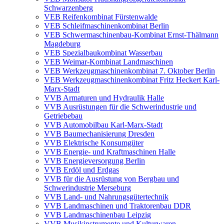
Schwarzenberg
VEB Reifenkombinat Fürstenwalde
VEB Schleifmaschinenkombinat Berlin
VEB Schwermaschinenbau-Kombinat Ernst-Thälmann
Magdeburg
VEB Spezialbaukombinat Wasserbau
VEB Weimar-Kombinat Landmaschinen
VEB Werkzeugmaschinenkombinat 7. Oktober Berlin
VEB Werkzeugmaschinenkombinat Fritz Heckert Karl-
Marx-Stadt
VVB Armaturen und Hydraulik Halle
VVB Ausrüstungen für die Schwerindustrie und
Getriebebau
VVB Automobilbau Karl-Marx-Stadt
VVB Baumechanisierung Dresden
VVB Elektrische Konsumgüter
VVB Energie- und Kraftmaschinen Halle
VVB Energieversorgung Berlin
VVB Erdöl und Erdgas
VVB für die Ausrüstung von Bergbau und
Schwerindustrie Merseburg
VVB Land- und Nahrungsgütertechnik
VVB Landmaschinen und Traktorenbau DDR
VVB Landmaschinenbau Leipzig
VVB Musikinstrumente und Kulturwaren