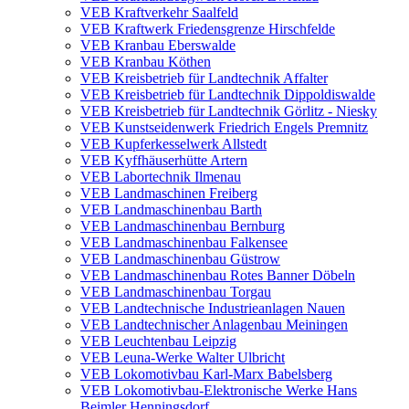
VEB Kraftverkehr Saalfeld
VEB Kraftwerk Friedensgrenze Hirschfelde
VEB Kranbau Eberswalde
VEB Kranbau Köthen
VEB Kreisbetrieb für Landtechnik Affalter
VEB Kreisbetrieb für Landtechnik Dippoldiswalde
VEB Kreisbetrieb für Landtechnik Görlitz - Niesky
VEB Kunstseidenwerk Friedrich Engels Premnitz
VEB Kupferkesselwerk Allstedt
VEB Kyffhäuserhütte Artern
VEB Labortechnik Ilmenau
VEB Landmaschinen Freiberg
VEB Landmaschinenbau Barth
VEB Landmaschinenbau Bernburg
VEB Landmaschinenbau Falkensee
VEB Landmaschinenbau Güstrow
VEB Landmaschinenbau Rotes Banner Döbeln
VEB Landmaschinenbau Torgau
VEB Landtechnische Industrieanlagen Nauen
VEB Landtechnischer Anlagenbau Meiningen
VEB Leuchtenbau Leipzig
VEB Leuna-Werke Walter Ulbricht
VEB Lokomotivbau Karl-Marx Babelsberg
VEB Lokomotivbau-Elektronische Werke Hans
Beimler Henningsdorf