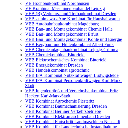
VE Hochbaukombinat Nordhausen
VE Kombinat Maschinenbauhandel Leipzig
VEB (B) Verkehrs- und Tiefbaukombinat Dresden
VEB - unimewa - Aue Kombinat für Haushaltwaren
VEB Autobahnbaukombinat Magdeburg
VEB Bau- und Montagekombinat Chemie Halle
VEB Bau- und Montagekombinat Erfurt
VEB Bau- und Montagekombinat Kohle und Energie
VEB Bergbau- und Hüttenkombinat Albert Funk
VEB Chemieanlagenbaukombinat Leipzig-Grimma
VEB Chemiekombinat Bitterfeld
VEB Elektrochemisches Kombinat Bitterfeld
VEB Energiekombinat Dresden
VEB Handelskombinat agrotechnic
VEB IFA-Kombinat Nutzkraftwagen Ludwigsfelde
VEB IFA-Kombinat Personenkraftwagen Karl-Marx-
Stadt
VEB Ingenieurtief- und Verkehrsbaukombinat Fritz
Heckert Karl-Marx-Stadt
VEB Kombinat Agrochemie Piesteritz
VEB Kombinat Baumechanisierung Dresden
VEB Kombinat Berliner Verkehrsbetriebe
VEB Kombinat Elektromaschinenbau Dresden
VEB Kombinat Fortschritt Landmaschinen Neustadt
VEB Kombinat für Landtechnische Instandhaltung