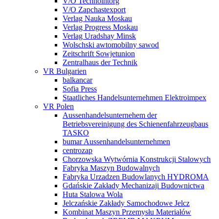
V/O Technointorg
V/O Zapchastexport
Verlag Nauka Moskau
Verlag Progress Moskau
Verlag Uradshay Minsk
Wolschski awtomobilny sawod
Zeitschrift Sowjetunion
Zentralhaus der Technik
VR Bulgarien
balkancar
Sofia Press
Staatliches Handelsunternehmen Elektroimpex
VR Polen
Aussenhandelsunternehem der
Betriebsvereinigung des Schienenfahrzeugbaus
TASKO
bumar Aussenhandelsunternehmen
centrozap
Chorzowska Wytwórnia Konstrukcji Stalowych
Fabryka Maszyn Budowalnych
Fabryka Urzadzen Budowlanych HYDROMA
Gdańskie Zakłady Mechanizaji Budownictwa
Huta Stalowa Wola
Jelczańskie Zakłady Samochodowe Jelcz
Kombinat Maszyn Przemysłu Materiałów