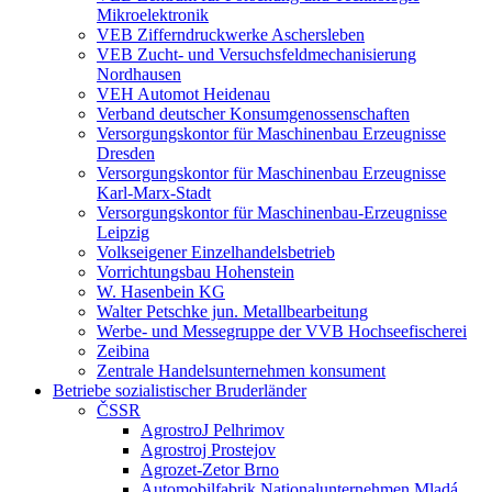
Mikroelektronik
VEB Zifferndruckwerke Aschersleben
VEB Zucht- und Versuchsfeldmechanisierung
Nordhausen
VEH Automot Heidenau
Verband deutscher Konsumgenossenschaften
Versorgungskontor für Maschinenbau Erzeugnisse
Dresden
Versorgungskontor für Maschinenbau Erzeugnisse
Karl-Marx-Stadt
Versorgungskontor für Maschinenbau-Erzeugnisse
Leipzig
Volkseigener Einzelhandelsbetrieb
Vorrichtungsbau Hohenstein
W. Hasenbein KG
Walter Petschke jun. Metallbearbeitung
Werbe- und Messegruppe der VVB Hochseefischerei
Zeibina
Zentrale Handelsunternehmen konsument
Betriebe sozialistischer Bruderländer
ČSSR
AgrostroJ Pelhrimov
Agrostroj Prostejov
Agrozet-Zetor Brno
Automobilfabrik Nationalunternehmen Mladá