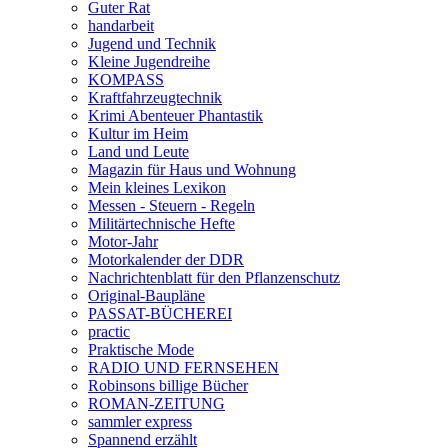
Guter Rat
handarbeit
Jugend und Technik
Kleine Jugendreihe
KOMPASS
Kraftfahrzeugtechnik
Krimi Abenteuer Phantastik
Kultur im Heim
Land und Leute
Magazin für Haus und Wohnung
Mein kleines Lexikon
Messen - Steuern - Regeln
Militärtechnische Hefte
Motor-Jahr
Motorkalender der DDR
Nachrichtenblatt für den Pflanzenschutz
Original-Baupläne
PASSAT-BÜCHEREI
practic
Praktische Mode
RADIO UND FERNSEHEN
Robinsons billige Bücher
ROMAN-ZEITUNG
sammler express
Spannend erzählt