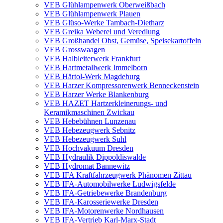
VEB Glühlampenwerk Oberweißbach
VEB Glühlampenwerk Plauen
VEB Glüso-Werke Tambach-Dietharz
VEB Greika Weberei und Veredlung
VEB Großhandel Obst, Gemüse, Speisekartoffeln
VEB Grosswaagen
VEB Halbleiterwerk Frankfurt
VEB Hartmetallwerk Immelborn
VEB Härtol-Werk Magdeburg
VEB Harzer Kompressorenwerk Benneckenstein
VEB Harzer Werke Blankenburg
VEB HAZET Hartzerkleinerungs- und
Keramikmaschinen Zwickau
VEB Hebebühnen Lunzenau
VEB Hebezeugwerk Sebnitz
VEB Hebezeugwerk Suhl
VEB Hochvakuum Dresden
VEB Hydraulik Dippoldiswalde
VEB Hydromat Bannewitz
VEB IFA Kraftfahrzeugwerk Phänomen Zittau
VEB IFA-Automobilwerke Ludwigsfelde
VEB IFA-Getriebewerke Brandenburg
VEB IFA-Karosseriewerke Dresden
VEB IFA-Motorenwerke Nordhausen
VEB IFA-Vertrieb Karl-Marx-Stadt