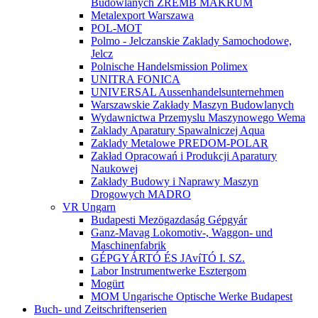
Budowlanych ZREMB MAKRUM
Metalexport Warszawa
POL-MOT
Polmo - Jelczanskie Zaklady Samochodowe,
Jelcz
Polnische Handelsmission Polimex
UNITRA FONICA
UNIVERSAL Aussenhandelsunternehmen
Warszawskie Zakłady Maszyn Budowlanych
Wydawnictwa Przemyslu Maszynowego Wema
Zaklady Aparatury Spawalniczej Aqua
Zaklady Metalowe PREDOM-POLAR
Zakład Opracowań i Produkcji Aparatury
Naukowej
Zakłady Budowy i Naprawy Maszyn
Drogowych MADRO
VR Ungarn
Budapesti Mezögazdaság Gépgyár
Ganz-Mavag Lokomotiv-, Waggon- und
Maschinenfabrik
GÉPGYÁRTÓ ÉS JAvíTÓ I. SZ.
Labor Instrumentwerke Esztergom
Mogürt
MOM Ungarische Optische Werke Budapest
Buch- und Zeitschriftenserien