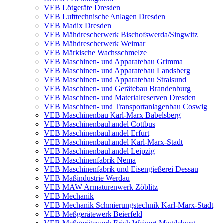
VEB Lötgeräte Dresden
VEB Lufttechnische Anlagen Dresden
VEB Madix Dresden
VEB Mähdrescherwerk Bischofswerda/Singwitz
VEB Mähdrescherwerk Weimar
VEB Märkische Wachsschmelze
VEB Maschinen- und Apparatebau Grimma
VEB Maschinen- und Apparatebau Landsberg
VEB Maschinen- und Apparatebau Stralsund
VEB Maschinen- und Gerätebau Brandenburg
VEB Maschinen- und Materialreserven Dresden
VEB Maschinen- und Transportanlagenbau Coswig
VEB Maschinenbau Karl-Marx Babelsberg
VEB Maschinenbauhandel Cottbus
VEB Maschinenbauhandel Erfurt
VEB Maschinenbauhandel Karl-Marx-Stadt
VEB Maschinenbauhandel Leipzig
VEB Maschinenfabrik Nema
VEB Maschinenfabrik und Eisengießerei Dessau
VEB Maßindustrie Werdau
VEB MAW Armaturenwerk Zöblitz
VEB Mechanik
VEB Mechanik Schmierungstechnik Karl-Marx-Stadt
VEB Meßgerätewerk Beierfeld
VEB Meßgerätewerk Erich Weinert Magdeburg