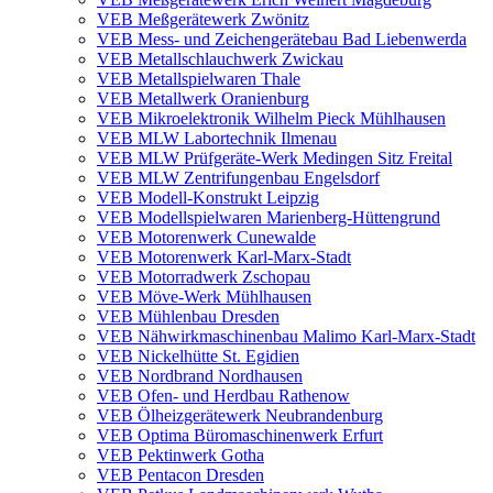
VEB Meßgerätewerk Zwönitz
VEB Mess- und Zeichengerätebau Bad Liebenwerda
VEB Metallschlauchwerk Zwickau
VEB Metallspielwaren Thale
VEB Metallwerk Oranienburg
VEB Mikroelektronik Wilhelm Pieck Mühlhausen
VEB MLW Labortechnik Ilmenau
VEB MLW Prüfgeräte-Werk Medingen Sitz Freital
VEB MLW Zentrifungenbau Engelsdorf
VEB Modell-Konstrukt Leipzig
VEB Modellspielwaren Marienberg-Hüttengrund
VEB Motorenwerk Cunewalde
VEB Motorenwerk Karl-Marx-Stadt
VEB Motorradwerk Zschopau
VEB Möve-Werk Mühlhausen
VEB Mühlenbau Dresden
VEB Nähwirkmaschinenbau Malimo Karl-Marx-Stadt
VEB Nickelhütte St. Egidien
VEB Nordbrand Nordhausen
VEB Ofen- und Herdbau Rathenow
VEB Ölheizgerätewerk Neubrandenburg
VEB Optima Büromaschinenwerk Erfurt
VEB Pektinwerk Gotha
VEB Pentacon Dresden