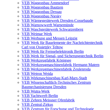
VEB Waggonbau Ammendorf
VEB Waggonbau Bautzen
VEB Waggonbau Dessau
VEB Waggonbau Niesky
VEB Wärmegerätewerk Dresden-Cossebaude
VEB Warnowwerft Warnemünde
VEB Waschgerätewerk Schwarzenberg
VEB Weimar Werk
VEB Werbung und Messen Leipzig
VEB Werk für Bauelemente der Nachrichtentechnik
Carl von Ossietzky Teltow
VEB Werk für Fernsehelektronik Berlin
VEB Werk für Signal- und Sicherungstechnik Berlin
VEB Werkzeugfabrik Königsee
VEB Werkzeugmaschinenfabrik Hermann Matern
VEB Werkzeugmaschinenfabrik Zeulenroda
VEB Wetron Weida
VEB Wirkmaschinenbau Karl-Marx-Stadt
VEB Wissenschaftlich-Technisches Zentrum
Baumechanisierung Dresden
VEB Wutra-Werk
VEB Yachtwerft Berlin
VEB Zehren Meissner Ofenfabrik
VEB Zentral-Zirkus
VEB Zentrum für Forschung und Technologie