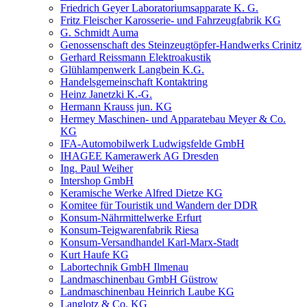
Friedrich Geyer Laboratoriumsapparate K. G.
Fritz Fleischer Karosserie- und Fahrzeugfabrik KG
G. Schmidt Auma
Genossenschaft des Steinzeugtöpfer-Handwerks Crinitz
Gerhard Reissmann Elektroakustik
Glühlampenwerk Langbein K.G.
Handelsgemeinschaft Kontaktring
Heinz Janetzki K.-G.
Hermann Krauss jun. KG
Hermey Maschinen- und Apparatebau Meyer & Co.
KG
IFA-Automobilwerk Ludwigsfelde GmbH
IHAGEE Kamerawerk AG Dresden
Ing. Paul Weiher
Intershop GmbH
Keramische Werke Alfred Dietze KG
Komitee für Touristik und Wandern der DDR
Konsum-Nährmittelwerke Erfurt
Konsum-Teigwarenfabrik Riesa
Konsum-Versandhandel Karl-Marx-Stadt
Kurt Haufe KG
Labortechnik GmbH Ilmenau
Landmaschinenbau GmbH Güstrow
Landmaschinenbau Heinrich Laube KG
Langlotz & Co. KG