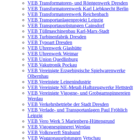
VEB Transformatoren- und Röntgenwerk Dresden
VEB Transformatorenwerk Karl Liebknecht Berlin
VEB Transformatorenwerk Reichenbach
VEB Transportanlagenprojekt Leipzig
VEB Transportausrüstungen Cainsdorf
VEB Tüllmaschinenbau Karl-Marx-Stadt
VEB Turbinenfabrik Dresden
VEB Typoart Dresden
VEB Uhrenwerk Glashütte
VEB Uhrenwerk Weimar
VEB Union Quedlinburg
VEB Vakutronik Pockau
VEB Vereinigte Erzgebirgische Spielwarenwerke
Olbernhau
VEB Vereinigte Leinenindustrie
VEB Vereinigte NE-Metall-Halbzeugwerke Hettstedt
VEB Vereinigte Vigogne- und Grobgarnspinnereien
Werdau
VEB Verkehrsbetriebe der Stadt Dresden
VEB Verlade- und Transportanlagen Paul Fröhlich
Leipzig
VEB Vero Werk 5 Marienberg-Hüttengrund
VEB Vigognespinnerei Werdau
VEB Volkswerft Stralsund
VEB Waggonausrüstungen Vetschau