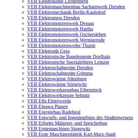
VEB Elektrokohle Lichtenberg
VEB Elektromaschinenbau Sachsenwerk Dresden
VEB Elektromechanik Berlin-Kaulsdorf
VEB Elektromess Dresden
VEB Elektromotorenwerk Dessau
VEB Elektromotorenwerk Hartha
VEB Elektromotorenwerk Oschersleben
VEB Elektromotorenwerk Wernigerode
VEB Elektromotorenwerke Thurm
VEB Elektronik Gera
VEB Elektronische Bauelemente Dorfhain
VEB Elektronische Spezialröhren Leipzig
VEB Elektroschaltgeräte Dresden
VEB Elektroschaltgeräte Grimma
VEB Elektrowärme Altenburg
VEB Elektrowärme Sörnewitz
VEB Elektrowerkzeugbau Eibenstock
VEB Elektrowerkzeuge Sebnitz
VEB Elfa Elsterwerda
VEB Elgawa Plauen
VEB Energiebau Radebeul
VEB Entwurfs- und Ingenieurbüro des Straßenwesens
VEB Erfurter Mälzerei- und Speicherbau
VEB Erntemaschinen Singewitz
VEB Erste Maschinenfabrik Karl-Marx-Stadt