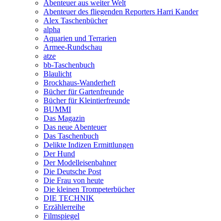
Abenteuer aus weiter Welt
Abenteuer des fliegenden Reporters Harri Kander
Alex Taschenbücher
alpha
Aquarien und Terrarien
Armee-Rundschau
atze
bb-Taschenbuch
Blaulicht
Brockhaus-Wanderheft
Bücher für Gartenfreunde
Bücher für Kleintierfreunde
BUMMI
Das Magazin
Das neue Abenteuer
Das Taschenbuch
Delikte Indizen Ermittlungen
Der Hund
Der Modelleisenbahner
Die Deutsche Post
Die Frau von heute
Die kleinen Trompeterbücher
DIE TECHNIK
Erzählerreihe
Filmspiegel