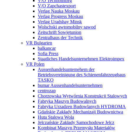
V/O Technointorg
V/O Zapchastexport
Verlag Nauka Moskau
Verlag Progress Moskau
Verlag Uradshay Minsk
Wolschski awtomobilny sawod
Zeitschrift Sowjetunion
Zentralhaus der Technik
VR Bulgarien
balkancar
Sofia Press
Staatliches Handelsunternehmen Elektroimpex
VR Polen
Aussenhandelsunternehem der
Betriebsvereinigung des Schienenfahrzeugbaus
TASKO
bumar Aussenhandelsunternehmen
centrozap
Chorzowska Wytwórnia Konstrukcji Stalowych
Fabryka Maszyn Budowalnych
Fabryka Urzadzen Budowlanych HYDROMA
Gdańskie Zakłady Mechanizaji Budownictwa
Huta Stalowa Wola
Jelczańskie Zakłady Samochodowe Jelcz
Kombinat Maszyn Przemysłu Materiałów