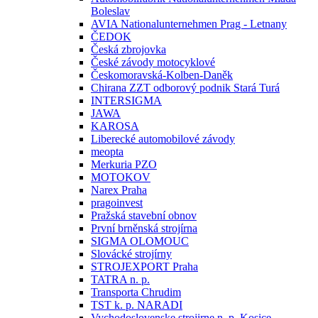
Boleslav
AVIA Nationalunternehmen Prag - Letnany
ČEDOK
Česká zbrojovka
České závody motocyklové
Českomoravská-Kolben-Daněk
Chirana ZZT odborový podnik Stará Turá
INTERSIGMA
JAWA
KAROSA
Liberecké automobilové závody
meopta
Merkuria PZO
MOTOKOV
Narex Praha
pragoinvest
Pražská stavební obnov
První brněnská strojírna
SIGMA OLOMOUC
Slovácké strojírny
STROJEXPORT Praha
TATRA n. p.
Transporta Chrudim
TST k. p. NARADI
Vychodoslovenske strojirne n. p. Kosice