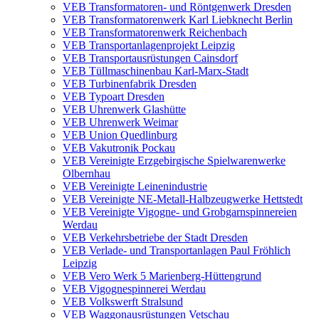
VEB Transformatoren- und Röntgenwerk Dresden
VEB Transformatorenwerk Karl Liebknecht Berlin
VEB Transformatorenwerk Reichenbach
VEB Transportanlagenprojekt Leipzig
VEB Transportausrüstungen Cainsdorf
VEB Tüllmaschinenbau Karl-Marx-Stadt
VEB Turbinenfabrik Dresden
VEB Typoart Dresden
VEB Uhrenwerk Glashütte
VEB Uhrenwerk Weimar
VEB Union Quedlinburg
VEB Vakutronik Pockau
VEB Vereinigte Erzgebirgische Spielwarenwerke
Olbernhau
VEB Vereinigte Leinenindustrie
VEB Vereinigte NE-Metall-Halbzeugwerke Hettstedt
VEB Vereinigte Vigogne- und Grobgarnspinnereien
Werdau
VEB Verkehrsbetriebe der Stadt Dresden
VEB Verlade- und Transportanlagen Paul Fröhlich
Leipzig
VEB Vero Werk 5 Marienberg-Hüttengrund
VEB Vigognespinnerei Werdau
VEB Volkswerft Stralsund
VEB Waggonausrüstungen Vetschau