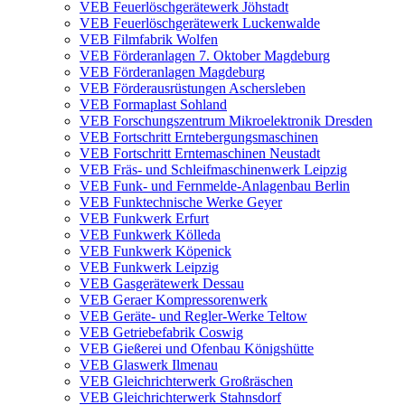
VEB Feuerlöschgerätewerk Jöhstadt
VEB Feuerlöschgerätewerk Luckenwalde
VEB Filmfabrik Wolfen
VEB Förderanlagen 7. Oktober Magdeburg
VEB Förderanlagen Magdeburg
VEB Förderausrüstungen Aschersleben
VEB Formaplast Sohland
VEB Forschungszentrum Mikroelektronik Dresden
VEB Fortschritt Erntebergungsmaschinen
VEB Fortschritt Erntemaschinen Neustadt
VEB Fräs- und Schleifmaschinenwerk Leipzig
VEB Funk- und Fernmelde-Anlagenbau Berlin
VEB Funktechnische Werke Geyer
VEB Funkwerk Erfurt
VEB Funkwerk Kölleda
VEB Funkwerk Köpenick
VEB Funkwerk Leipzig
VEB Gasgerätewerk Dessau
VEB Geraer Kompressorenwerk
VEB Geräte- und Regler-Werke Teltow
VEB Getriebefabrik Coswig
VEB Gießerei und Ofenbau Königshütte
VEB Glaswerk Ilmenau
VEB Gleichrichterwerk Großräschen
VEB Gleichrichterwerk Stahnsdorf