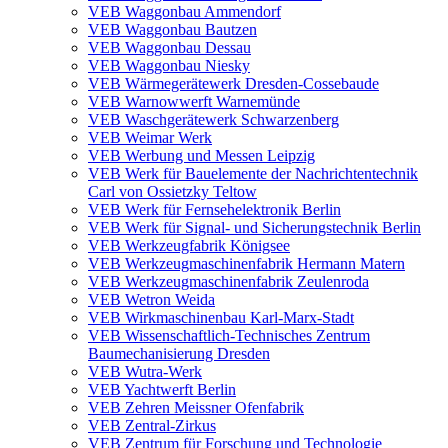
VEB Waggonbau Ammendorf
VEB Waggonbau Bautzen
VEB Waggonbau Dessau
VEB Waggonbau Niesky
VEB Wärmegerätewerk Dresden-Cossebaude
VEB Warnowwerft Warnemünde
VEB Waschgerätewerk Schwarzenberg
VEB Weimar Werk
VEB Werbung und Messen Leipzig
VEB Werk für Bauelemente der Nachrichtentechnik
Carl von Ossietzky Teltow
VEB Werk für Fernsehelektronik Berlin
VEB Werk für Signal- und Sicherungstechnik Berlin
VEB Werkzeugfabrik Königsee
VEB Werkzeugmaschinenfabrik Hermann Matern
VEB Werkzeugmaschinenfabrik Zeulenroda
VEB Wetron Weida
VEB Wirkmaschinenbau Karl-Marx-Stadt
VEB Wissenschaftlich-Technisches Zentrum
Baumechanisierung Dresden
VEB Wutra-Werk
VEB Yachtwerft Berlin
VEB Zehren Meissner Ofenfabrik
VEB Zentral-Zirkus
VEB Zentrum für Forschung und Technologie