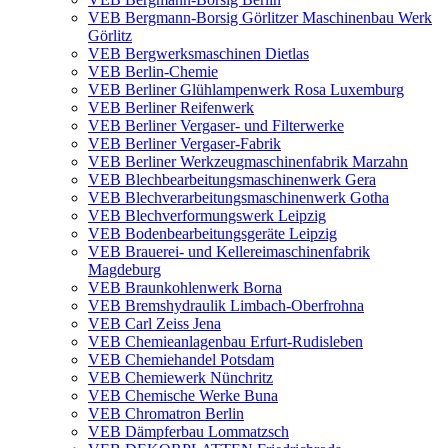
VEB Bergmann-Borsig Görlitzer Maschinenbau Werk
Görlitz
VEB Bergwerksmaschinen Dietlas
VEB Berlin-Chemie
VEB Berliner Glühlampenwerk Rosa Luxemburg
VEB Berliner Reifenwerk
VEB Berliner Vergaser- und Filterwerke
VEB Berliner Vergaser-Fabrik
VEB Berliner Werkzeugmaschinenfabrik Marzahn
VEB Blechbearbeitungsmaschinenwerk Gera
VEB Blechverarbeitungsmaschinenwerk Gotha
VEB Blechverformungswerk Leipzig
VEB Bodenbearbeitungsgeräte Leipzig
VEB Brauerei- und Kellereimaschinenfabrik
Magdeburg
VEB Braunkohlenwerk Borna
VEB Bremshydraulik Limbach-Oberfrohna
VEB Carl Zeiss Jena
VEB Chemieanlagenbau Erfurt-Rudisleben
VEB Chemiehandel Potsdam
VEB Chemiewerk Nünchritz
VEB Chemische Werke Buna
VEB Chromatron Berlin
VEB Dämpferbau Lommatzsch