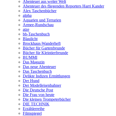
Abenteuer aus weiter Welt
Abenteuer des fliegenden Reporters Harri Kander
Alex Taschenbücher
alpha
Aquarien und Terrarien
Armee-Rundschau
atze
bb-Taschenbuch
Blaulicht
Brockhaus-Wanderheft
Bücher für Gartenfreunde
Bücher für Kleintierfreunde
BUMMI
Das Magazin
Das neue Abenteuer
Das Taschenbuch
Delikte Indizen Ermittlungen
Der Hund
Der Modelleisenbahner
Die Deutsche Post
Die Frau von heute
Die kleinen Trompeterbücher
DIE TECHNIK
Erzählerreihe
Filmspiegel