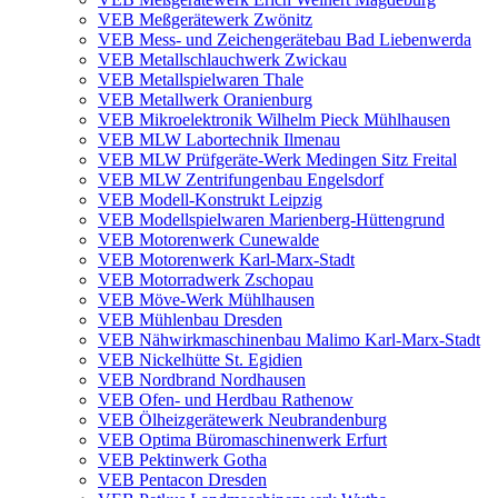
VEB Meßgerätewerk Zwönitz
VEB Mess- und Zeichengerätebau Bad Liebenwerda
VEB Metallschlauchwerk Zwickau
VEB Metallspielwaren Thale
VEB Metallwerk Oranienburg
VEB Mikroelektronik Wilhelm Pieck Mühlhausen
VEB MLW Labortechnik Ilmenau
VEB MLW Prüfgeräte-Werk Medingen Sitz Freital
VEB MLW Zentrifungenbau Engelsdorf
VEB Modell-Konstrukt Leipzig
VEB Modellspielwaren Marienberg-Hüttengrund
VEB Motorenwerk Cunewalde
VEB Motorenwerk Karl-Marx-Stadt
VEB Motorradwerk Zschopau
VEB Möve-Werk Mühlhausen
VEB Mühlenbau Dresden
VEB Nähwirkmaschinenbau Malimo Karl-Marx-Stadt
VEB Nickelhütte St. Egidien
VEB Nordbrand Nordhausen
VEB Ofen- und Herdbau Rathenow
VEB Ölheizgerätewerk Neubrandenburg
VEB Optima Büromaschinenwerk Erfurt
VEB Pektinwerk Gotha
VEB Pentacon Dresden