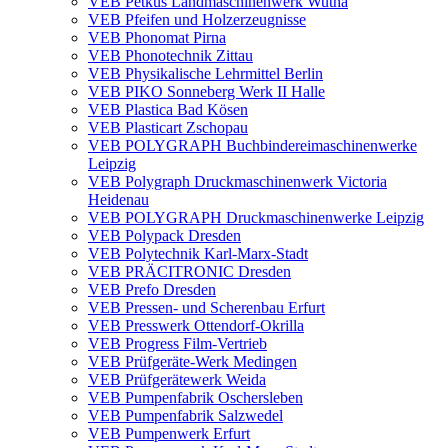
VEB Petkus Landmaschinenwerk Wutha
VEB Pfeifen und Holzerzeugnisse
VEB Phonomat Pirna
VEB Phonotechnik Zittau
VEB Physikalische Lehrmittel Berlin
VEB PIKO Sonneberg Werk II Halle
VEB Plastica Bad Kösen
VEB Plasticart Zschopau
VEB POLYGRAPH Buchbindereimaschinenwerke
Leipzig
VEB Polygraph Druckmaschinenwerk Victoria
Heidenau
VEB POLYGRAPH Druckmaschinenwerke Leipzig
VEB Polypack Dresden
VEB Polytechnik Karl-Marx-Stadt
VEB PRÄCITRONIC Dresden
VEB Prefo Dresden
VEB Pressen- und Scherenbau Erfurt
VEB Presswerk Ottendorf-Okrilla
VEB Progress Film-Vertrieb
VEB Prüfgeräte-Werk Medingen
VEB Prüfgerätewerk Weida
VEB Pumpenfabrik Oschersleben
VEB Pumpenfabrik Salzwedel
VEB Pumpenwerk Erfurt