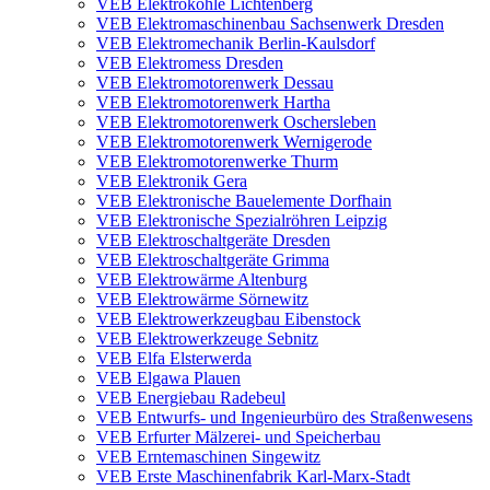
VEB Elektrokohle Lichtenberg
VEB Elektromaschinenbau Sachsenwerk Dresden
VEB Elektromechanik Berlin-Kaulsdorf
VEB Elektromess Dresden
VEB Elektromotorenwerk Dessau
VEB Elektromotorenwerk Hartha
VEB Elektromotorenwerk Oschersleben
VEB Elektromotorenwerk Wernigerode
VEB Elektromotorenwerke Thurm
VEB Elektronik Gera
VEB Elektronische Bauelemente Dorfhain
VEB Elektronische Spezialröhren Leipzig
VEB Elektroschaltgeräte Dresden
VEB Elektroschaltgeräte Grimma
VEB Elektrowärme Altenburg
VEB Elektrowärme Sörnewitz
VEB Elektrowerkzeugbau Eibenstock
VEB Elektrowerkzeuge Sebnitz
VEB Elfa Elsterwerda
VEB Elgawa Plauen
VEB Energiebau Radebeul
VEB Entwurfs- und Ingenieurbüro des Straßenwesens
VEB Erfurter Mälzerei- und Speicherbau
VEB Erntemaschinen Singewitz
VEB Erste Maschinenfabrik Karl-Marx-Stadt