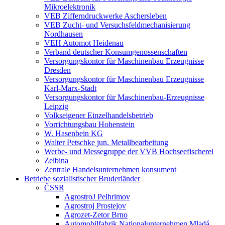
Mikroelektronik
VEB Zifferndruckwerke Aschersleben
VEB Zucht- und Versuchsfeldmechanisierung
Nordhausen
VEH Automot Heidenau
Verband deutscher Konsumgenossenschaften
Versorgungskontor für Maschinenbau Erzeugnisse
Dresden
Versorgungskontor für Maschinenbau Erzeugnisse
Karl-Marx-Stadt
Versorgungskontor für Maschinenbau-Erzeugnisse
Leipzig
Volkseigener Einzelhandelsbetrieb
Vorrichtungsbau Hohenstein
W. Hasenbein KG
Walter Petschke jun. Metallbearbeitung
Werbe- und Messegruppe der VVB Hochseefischerei
Zeibina
Zentrale Handelsunternehmen konsument
Betriebe sozialistischer Bruderländer
ČSSR
AgrostroJ Pelhrimov
Agrostroj Prostejov
Agrozet-Zetor Brno
Automobilfabrik Nationalunternehmen Mladá