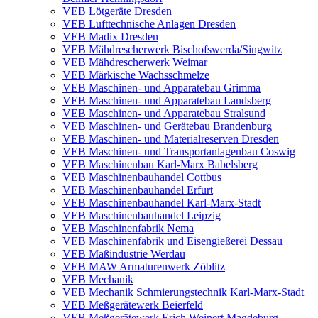
VEB Lötgeräte Dresden
VEB Lufttechnische Anlagen Dresden
VEB Madix Dresden
VEB Mähdrescherwerk Bischofswerda/Singwitz
VEB Mähdrescherwerk Weimar
VEB Märkische Wachsschmelze
VEB Maschinen- und Apparatebau Grimma
VEB Maschinen- und Apparatebau Landsberg
VEB Maschinen- und Apparatebau Stralsund
VEB Maschinen- und Gerätebau Brandenburg
VEB Maschinen- und Materialreserven Dresden
VEB Maschinen- und Transportanlagenbau Coswig
VEB Maschinenbau Karl-Marx Babelsberg
VEB Maschinenbauhandel Cottbus
VEB Maschinenbauhandel Erfurt
VEB Maschinenbauhandel Karl-Marx-Stadt
VEB Maschinenbauhandel Leipzig
VEB Maschinenfabrik Nema
VEB Maschinenfabrik und Eisengießerei Dessau
VEB Maßindustrie Werdau
VEB MAW Armaturenwerk Zöblitz
VEB Mechanik
VEB Mechanik Schmierungstechnik Karl-Marx-Stadt
VEB Meßgerätewerk Beierfeld
VEB Meßgerätewerk Erich Weinert Magdeburg