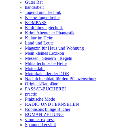
Guter Rat
handarbeit
Jugend und Technik
Kleine Jugendreihe
KOMPASS
Kraftfahrzeugtechnik
Krimi Abenteuer Phantastik
Kultur im Heim
Land und Leute
Magazin für Haus und Wohnung
Mein kleines Lexikon
Messen - Steuern - Regeln
Militärtechnische Hefte
Motor-Jahr
Motorkalender der DDR
Nachrichtenblatt für den Pflanzenschutz
Original-Baupläne
PASSAT-BÜCHEREI
practic
Praktische Mode
RADIO UND FERNSEHEN
Robinsons billige Bücher
ROMAN-ZEITUNG
sammler express
Spannend erzählt