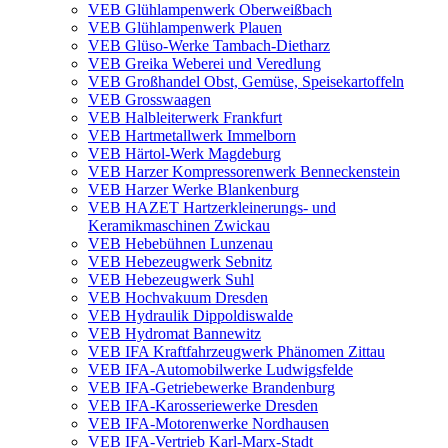
VEB Glühlampenwerk Oberweißbach
VEB Glühlampenwerk Plauen
VEB Glüso-Werke Tambach-Dietharz
VEB Greika Weberei und Veredlung
VEB Großhandel Obst, Gemüse, Speisekartoffeln
VEB Grosswaagen
VEB Halbleiterwerk Frankfurt
VEB Hartmetallwerk Immelborn
VEB Härtol-Werk Magdeburg
VEB Harzer Kompressorenwerk Benneckenstein
VEB Harzer Werke Blankenburg
VEB HAZET Hartzerkleinerungs- und
Keramikmaschinen Zwickau
VEB Hebebühnen Lunzenau
VEB Hebezeugwerk Sebnitz
VEB Hebezeugwerk Suhl
VEB Hochvakuum Dresden
VEB Hydraulik Dippoldiswalde
VEB Hydromat Bannewitz
VEB IFA Kraftfahrzeugwerk Phänomen Zittau
VEB IFA-Automobilwerke Ludwigsfelde
VEB IFA-Getriebewerke Brandenburg
VEB IFA-Karosseriewerke Dresden
VEB IFA-Motorenwerke Nordhausen
VEB IFA-Vertrieb Karl-Marx-Stadt