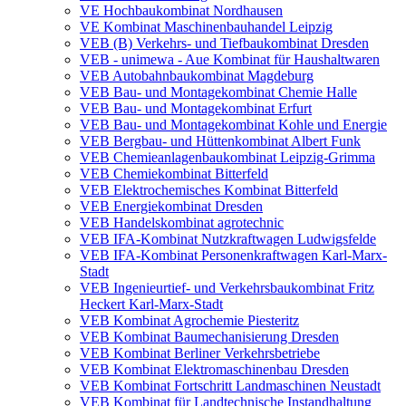
VE Hochbaukombinat Nordhausen
VE Kombinat Maschinenbauhandel Leipzig
VEB (B) Verkehrs- und Tiefbaukombinat Dresden
VEB - unimewa - Aue Kombinat für Haushaltwaren
VEB Autobahnbaukombinat Magdeburg
VEB Bau- und Montagekombinat Chemie Halle
VEB Bau- und Montagekombinat Erfurt
VEB Bau- und Montagekombinat Kohle und Energie
VEB Bergbau- und Hüttenkombinat Albert Funk
VEB Chemieanlagenbaukombinat Leipzig-Grimma
VEB Chemiekombinat Bitterfeld
VEB Elektrochemisches Kombinat Bitterfeld
VEB Energiekombinat Dresden
VEB Handelskombinat agrotechnic
VEB IFA-Kombinat Nutzkraftwagen Ludwigsfelde
VEB IFA-Kombinat Personenkraftwagen Karl-Marx-
Stadt
VEB Ingenieurtief- und Verkehrsbaukombinat Fritz
Heckert Karl-Marx-Stadt
VEB Kombinat Agrochemie Piesteritz
VEB Kombinat Baumechanisierung Dresden
VEB Kombinat Berliner Verkehrsbetriebe
VEB Kombinat Elektromaschinenbau Dresden
VEB Kombinat Fortschritt Landmaschinen Neustadt
VEB Kombinat für Landtechnische Instandhaltung