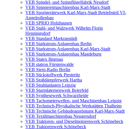
VEB Spindel- und Spinnflügelfabrik Neudorf
VEB Spinnereimaschinenbau Karl-Marx-Stadt
VEB Sportgerätewerk Karl-Marx-Stadt Betriebsteil VI-
Angelrollenbau
VEB SPRIO Holzhausen
VEB Stahl- und Walzwerk Wilhelm Florin
Henningsdorf
VEB Standard Markranstädt
VEB Starkstrom-Anlagenbau Berlin
VEB Starkstrom-Anlagenbau Karl-Marx-Stadt
VEB Starkstrom-Anlagenbau Magdeburg
VEB Statex Ilmenau
VEB statron Fürstenwalde
VEB Stern-Radio Berlin
VEB Stickstoffwerk Piesteritz
VEB Stoßdämpferwerk Hartha
VEB Strahlanlagen Leipzig
VEB Sturmlaternenwerk Beierfeld
VEB Synthesewerk Schwarzheide
VEB Tachometerwellen- und Maschinenbau Leipzig
VEB Technisch-Physikalische Werkstätten Thalheim
VEB Technische Gebäudeausrüstung Karl-Marx-Stadt
VEB Textilmaschinenbau Neugersdorf
VEB Traktoren- und Dieselmotorenwerk Schönebeck
VEB Traktorenwerk Schönebeck