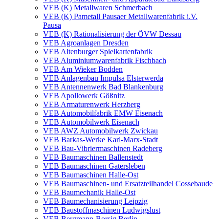
VEB (K) Metallwaren Schmerbach
VEB (K) Pametall Pausaer Metallwarenfabrik i.V.
Pausa
VEB (K) Rationalisierung der ÖVW Dessau
VEB Agroanlagen Dresden
VEB Altenburger Spielkartenfabrik
VEB Aluminiumwarenfabrik Fischbach
VEB Am Wieker Bodden
VEB Anlagenbau Impulsa Elsterwerda
VEB Antennenwerk Bad Blankenburg
VEB Apollowerk Gößnitz
VEB Armaturenwerk Herzberg
VEB Automobilfabrik EMW Eisenach
VEB Automobilwerk Eisenach
VEB AWZ Automobilwerk Zwickau
VEB Barkas-Werke Karl-Marx-Stadt
VEB Bau-Vibriermaschinen Radeberg
VEB Baumaschinen Ballenstedt
VEB Baumaschinen Gatersleben
VEB Baumaschinen Halle-Ost
VEB Baumaschinen- und Ersatzteilhandel Cossebaude
VEB Baumechanik Halle-Ost
VEB Baumechanisierung Leipzig
VEB Baustoffmaschinen Ludwigslust
VEB Bergmann-Borsig Berlin