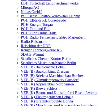
LBH Fortschritt Landmaschinenwerke
Mitropa AG
Nobas GmbH
Paul Beese Elektro-Geräte-Bau Leipzig
PGH Elbtaldruck Cossebaude
PGH Energie Torgau
PGH Film und Bild
PGH Fünf Türme Halle
PGH Radio-Fernsehen-Elektro Marienberg
Radio-Reissmann
Reisebüro der DDR
Renger Fahrzeugwerke KG
SDAG Wismut
Staatliches Chemie-Kontor Berlin
Staatliches Maschinen-Kontor Berlin
VEB (B) Bauelemente Löbau
VEB (B) Baukombinat Dresden
VEB (B) Brieletta Maschinenbau Brielow
VEB (B) Glimmlampenwerk Cursdorf
VEB (K) Apparatebau Nordhausen
VEB (K) Blewa Schleiz
VEB (K) Braun- und Kunsttöpferei Bischofswerda
VEB (K) Elektrogerätebau Leipzig
VEB (K) Graphit-Produkte Dohna
VEB (K) Maschinen- und Apparatebau Landsberg