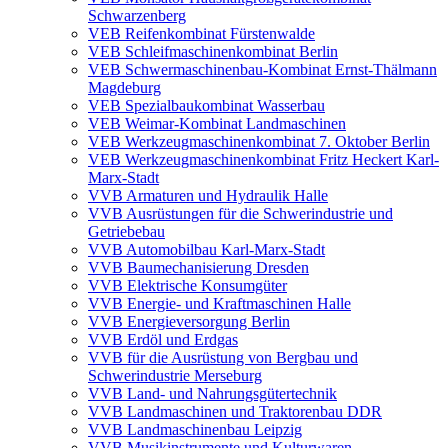
Schwarzenberg
VEB Reifenkombinat Fürstenwalde
VEB Schleifmaschinenkombinat Berlin
VEB Schwermaschinenbau-Kombinat Ernst-Thälmann
Magdeburg
VEB Spezialbaukombinat Wasserbau
VEB Weimar-Kombinat Landmaschinen
VEB Werkzeugmaschinenkombinat 7. Oktober Berlin
VEB Werkzeugmaschinenkombinat Fritz Heckert Karl-
Marx-Stadt
VVB Armaturen und Hydraulik Halle
VVB Ausrüstungen für die Schwerindustrie und
Getriebebau
VVB Automobilbau Karl-Marx-Stadt
VVB Baumechanisierung Dresden
VVB Elektrische Konsumgüter
VVB Energie- und Kraftmaschinen Halle
VVB Energieversorgung Berlin
VVB Erdöl und Erdgas
VVB für die Ausrüstung von Bergbau und
Schwerindustrie Merseburg
VVB Land- und Nahrungsgütertechnik
VVB Landmaschinen und Traktorenbau DDR
VVB Landmaschinenbau Leipzig
VVB Musikinstrumente und Kulturwaren