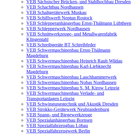
VEB Sächsischer Brücken- und Stahlhochbau Dresden
VEB Schachtbau Nordhausen
VEB Schaltgerätewerk Muskau
VEB Schiffswerft Neptun Rostock
VEB Schlepperanhängerbau Ernst-Thälmann Lübtheen
VEB Schlepperwerk Nordhausen
VEB Schnittwerkzeuge- und Metallwarenfabrik
Klingentahl
VEB Schreibgeräte BT Schreibfeder
VEB Schwermaschinenbau Ernst-Thälmann
Magdeburg
VEB Schwermaschinenbau Heinrich Rauh Wildau
VEB Schwermaschinenbau Karl-Liebknecht
Magdeburg
VEB Schwermaschinenbau Lauchhammerwerk
VEB Schwermaschinenbau Nobas Nordhausen
VEB Schwermaschinenbau S. M. Kirow Leipzig
VEB Schwermaschinenbau Verlade- und
Transportanlagen Leipzig
VEB Schwingungstechnik und Akustik Dresden
VEB Sirokko-Gerätewerk Neubrandenburg
VEB Spann- und Biegewerkzeuge
VEB Spezialanhängerbau Bornsen
VEB Spezialfahrzeugbau Löbau
VEB Spezialfahrzeugwerk Berlin