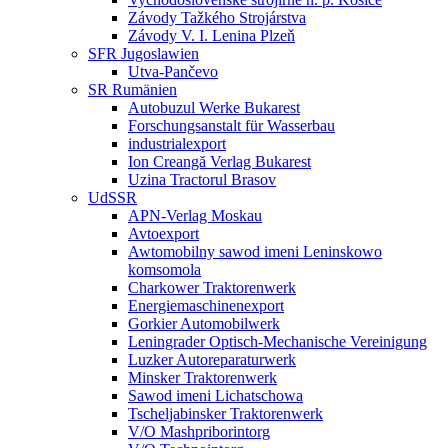
Závody Tažkého Strojárstva
Závody V. I. Lenina Plzeň
SFR Jugoslawien
Utva-Pančevo
SR Rumänien
Autobuzul Werke Bukarest
Forschungsanstalt für Wasserbau
industrialexport
Ion Creangă Verlag Bukarest
Uzina Tractorul Brasov
UdSSR
APN-Verlag Moskau
Avtoexport
Awtomobilny sawod imeni Leninskowo
komsomola
Charkower Traktorenwerk
Energiemaschinenexport
Gorkier Automobilwerk
Leningrader Optisch-Mechanische Vereinigung
Luzker Autoreparaturwerk
Minsker Traktorenwerk
Sawod imeni Lichatschowa
Tscheljabinsker Traktorenwerk
V/O Mashpriborintorg