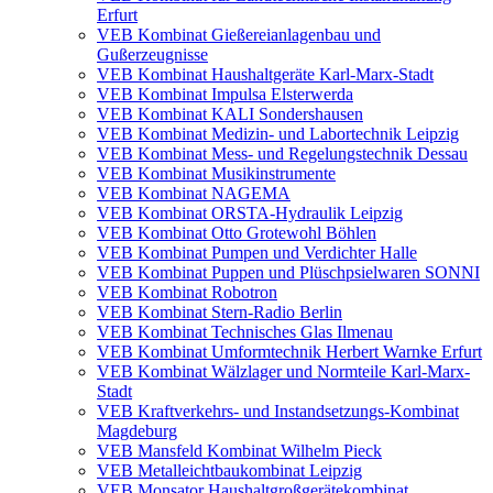
Erfurt
VEB Kombinat Gießereianlagenbau und
Gußerzeugnisse
VEB Kombinat Haushaltgeräte Karl-Marx-Stadt
VEB Kombinat Impulsa Elsterwerda
VEB Kombinat KALI Sondershausen
VEB Kombinat Medizin- und Labortechnik Leipzig
VEB Kombinat Mess- und Regelungstechnik Dessau
VEB Kombinat Musikinstrumente
VEB Kombinat NAGEMA
VEB Kombinat ORSTA-Hydraulik Leipzig
VEB Kombinat Otto Grotewohl Böhlen
VEB Kombinat Pumpen und Verdichter Halle
VEB Kombinat Puppen und Plüschpsielwaren SONNI
VEB Kombinat Robotron
VEB Kombinat Stern-Radio Berlin
VEB Kombinat Technisches Glas Ilmenau
VEB Kombinat Umformtechnik Herbert Warnke Erfurt
VEB Kombinat Wälzlager und Normteile Karl-Marx-
Stadt
VEB Kraftverkehrs- und Instandsetzungs-Kombinat
Magdeburg
VEB Mansfeld Kombinat Wilhelm Pieck
VEB Metalleichtbaukombinat Leipzig
VEB Monsator Haushaltgroßgerätekombinat