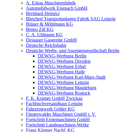
A. Eskau Maschinenfabrik
Automobilwerk Eisenach GmbH
Bernhard Heinrici
Bleichert Transportanlagen Fabrik SAG Leipzig
Bräuer & Möhlmann KG
Bruno Zill KG
C. A. Uhlmann KG
Dessauer Gasgeräte GmbH
Deutsche Reichsbahn
Deutsche Werbe- und Anzeigengesellschaft Berlin
DEWAG-Werbung Berlin
DEWAG-Werbung Dresden
DEWAG-Werbung Erfurt
DEWAG-Werbung Halle
DEWAG-Werbung Karl-Marx-Stadt
DEWAG-Werbung Leipzig
DEWAG-Werbung Magdeburg
DEWAG-Werbung Rostock
F. K. Kramer GmbH Zwickau
Fachbuchversandhaus Leipzig
Fahrzeugwerk Gehler KG
Finsterwalder Maschinen GmbH i. V.
Fortschritt Erntemaschinen GmbH
Fortschritt Landmaschinen-Werke
Franz Küstner Nachf. KG