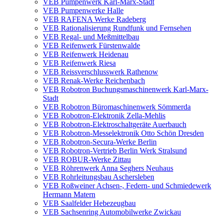
VEB Pumpenwerk Karl-Marx-Stadt
VEB Pumpenwerke Halle
VEB RAFENA Werke Radeberg
VEB Rationalisierung Rundfunk und Fernsehen
VEB Regal- und Meßmittelbau
VEB Reifenwerk Fürstenwalde
VEB Reifenwerk Heidenau
VEB Reifenwerk Riesa
VEB Reissverschlusswerk Rathenow
VEB Renak-Werke Reichenbach
VEB Robotron Buchungsmaschinenwerk Karl-Marx-
Stadt
VEB Robotron Büromaschinenwerk Sömmerda
VEB Robotron-Elektronik Zella-Mehlis
VEB Robotron-Elektroschaltgeräte Auerbauch
VEB Robotron-Messelektronik Otto Schön Dresden
VEB Robotron-Secura-Werke Berlin
VEB Robotron-Vertrieb Berlin Werk Stralsund
VEB ROBUR-Werke Zittau
VEB Röhrenwerk Anna Seghers Neuhaus
VEB Rohrleitungsbau Aschersleben
VEB Roßweiner Achsen-, Federn- und Schmiedewerk
Hermann Matern
VEB Saalfelder Hebezeugbau
VEB Sachsenring Automobilwerke Zwickau