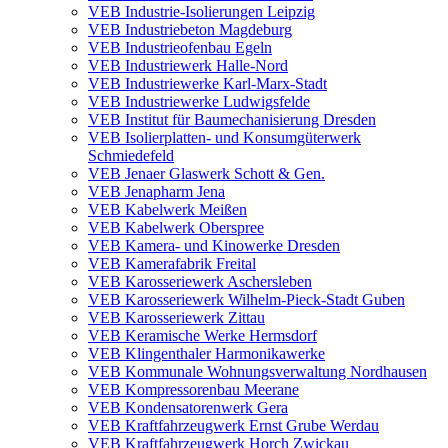
VEB Industrie-Isolierungen Leipzig
VEB Industriebeton Magdeburg
VEB Industrieofenbau Egeln
VEB Industriewerk Halle-Nord
VEB Industriewerke Karl-Marx-Stadt
VEB Industriewerke Ludwigsfelde
VEB Institut für Baumechanisierung Dresden
VEB Isolierplatten- und Konsumgüterwerk
Schmiedefeld
VEB Jenaer Glaswerk Schott & Gen.
VEB Jenapharm Jena
VEB Kabelwerk Meißen
VEB Kabelwerk Oberspree
VEB Kamera- und Kinowerke Dresden
VEB Kamerafabrik Freital
VEB Karosseriewerk Aschersleben
VEB Karosseriewerk Wilhelm-Pieck-Stadt Guben
VEB Karosseriewerk Zittau
VEB Keramische Werke Hermsdorf
VEB Klingenthaler Harmonikawerke
VEB Kommunale Wohnungsverwaltung Nordhausen
VEB Kompressorenbau Meerane
VEB Kondensatorenwerk Gera
VEB Kraftfahrzeugwerk Ernst Grube Werdau
VEB Kraftfahrzeugwerk Horch Zwickau