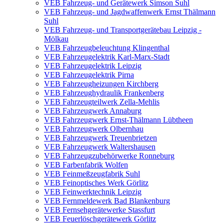
VEB Fahrzeug- und Gerätewerk Simson Suhl
VEB Fahrzeug- und Jagdwaffenwerk Ernst Thälmann
Suhl
VEB Fahrzeug- und Transportgerätebau Leipzig -
Mölkau
VEB Fahrzeugbeleuchtung Klingenthal
VEB Fahrzeugelektrik Karl-Marx-Stadt
VEB Fahrzeugelektrik Leipzig
VEB Fahrzeugelektrik Pirna
VEB Fahrzeugheizungen Kirchberg
VEB Fahrzeughydraulik Frankenberg
VEB Fahrzeugteilwerk Zella-Mehlis
VEB Fahrzeugwerk Annaburg
VEB Fahrzeugwerk Ernst-Thälmann Lübtheen
VEB Fahrzeugwerk Olbernhau
VEB Fahrzeugwerk Treuenbrietzen
VEB Fahrzeugwerk Waltershausen
VEB Fahrzeugzubehörwerke Ronneburg
VEB Farbenfabrik Wolfen
VEB Feinmeßzeugfabrik Suhl
VEB Feinoptisches Werk Görlitz
VEB Feinwerktechnik Leipzig
VEB Fernmeldewerk Bad Blankenburg
VEB Fernsehgerätewerke Stassfurt
VEB Feuerlöschgerätewerk Görlitz