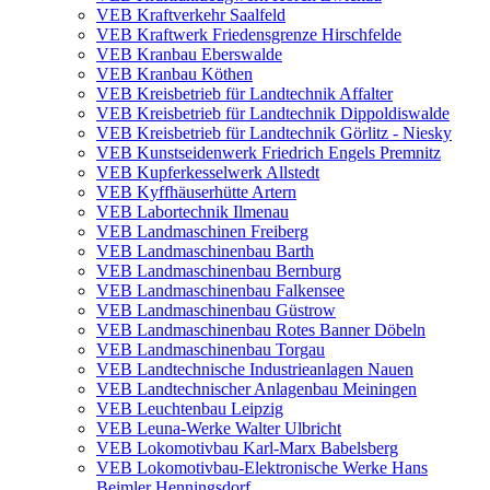
VEB Kraftverkehr Saalfeld
VEB Kraftwerk Friedensgrenze Hirschfelde
VEB Kranbau Eberswalde
VEB Kranbau Köthen
VEB Kreisbetrieb für Landtechnik Affalter
VEB Kreisbetrieb für Landtechnik Dippoldiswalde
VEB Kreisbetrieb für Landtechnik Görlitz - Niesky
VEB Kunstseidenwerk Friedrich Engels Premnitz
VEB Kupferkesselwerk Allstedt
VEB Kyffhäuserhütte Artern
VEB Labortechnik Ilmenau
VEB Landmaschinen Freiberg
VEB Landmaschinenbau Barth
VEB Landmaschinenbau Bernburg
VEB Landmaschinenbau Falkensee
VEB Landmaschinenbau Güstrow
VEB Landmaschinenbau Rotes Banner Döbeln
VEB Landmaschinenbau Torgau
VEB Landtechnische Industrieanlagen Nauen
VEB Landtechnischer Anlagenbau Meiningen
VEB Leuchtenbau Leipzig
VEB Leuna-Werke Walter Ulbricht
VEB Lokomotivbau Karl-Marx Babelsberg
VEB Lokomotivbau-Elektronische Werke Hans
Beimler Henningsdorf