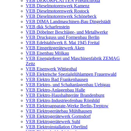
VEB DEKORPLATTEN Friedrichroda
VEB Dieselmotorenwerk Kamenz
VEB Dieselmotorenwerk Rostock
VEB Dieselmotorenwerk Schönebeck
VEB DIMA Landmaschinen-Bau Dingelstädt
VEB dkk Scharfenstein
VEB Döbelner Beschläge- und Metallwerke
VEB Druckguss und Formenbau Berlin
VEB Edelstahlwerk 8. Mai 1945 Freital
VEB Einspritzgerätewerk Aken
VEB Eisenbau Mölkau
VEB Eisengießerei und Maschinenfabrik ZEMAG
Zeitz
VEB Eisenwerk Wittigsthal
VEB Elektrische Spezialglühlampen Frauenwald
VEB Elektro Bad Frankenhausen
VEB Elektro- und Schaltanlagenbau Uebigau
VEB Elektro-Anlagenbau Halle
VEB Elektro-Haushaltgeräte Brandenburg
VEB Elektro-Industrieofenbau Römhild
VEB Elektroapparate-Werke Berlin-Treptow
VEB Elektrogerätebau Mühlhausen
VEB Elektrogerätewerk Gornsdorf
VEB Elektrogerätewerk Suhl
VEB Elektroinstallation Oberlind