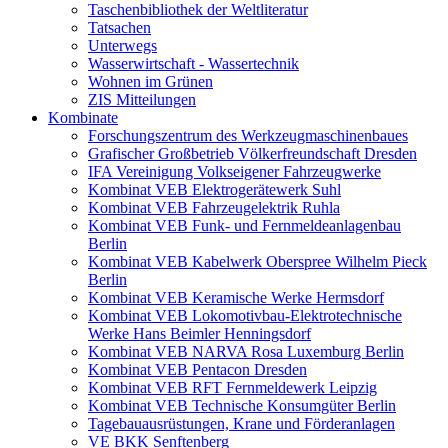
Taschenbibliothek der Weltliteratur
Tatsachen
Unterwegs
Wasserwirtschaft - Wassertechnik
Wohnen im Grünen
ZIS Mitteilungen
Kombinate
Forschungszentrum des Werkzeugmaschinenbaues
Grafischer Großbetrieb Völkerfreundschaft Dresden
IFA Vereinigung Volkseigener Fahrzeugwerke
Kombinat VEB Elektrogerätewerk Suhl
Kombinat VEB Fahrzeugelektrik Ruhla
Kombinat VEB Funk- und Fernmeldeanlagenbau
Berlin
Kombinat VEB Kabelwerk Oberspree Wilhelm Pieck
Berlin
Kombinat VEB Keramische Werke Hermsdorf
Kombinat VEB Lokomotivbau-Elektrotechnische
Werke Hans Beimler Henningsdorf
Kombinat VEB NARVA Rosa Luxemburg Berlin
Kombinat VEB Pentacon Dresden
Kombinat VEB RFT Fernmeldewerk Leipzig
Kombinat VEB Technische Konsumgüter Berlin
Tagebauausrüstungen, Krane und Förderanlagen
VE BKK Senftenberg