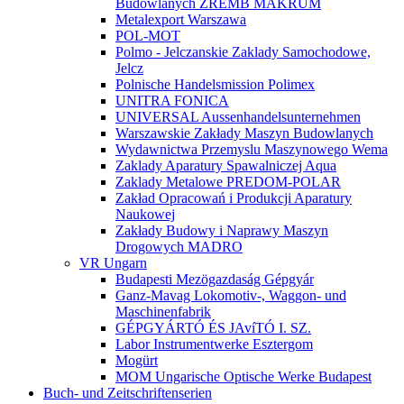
Budowlanych ZREMB MAKRUM
Metalexport Warszawa
POL-MOT
Polmo - Jelczanskie Zaklady Samochodowe,
Jelcz
Polnische Handelsmission Polimex
UNITRA FONICA
UNIVERSAL Aussenhandelsunternehmen
Warszawskie Zakłady Maszyn Budowlanych
Wydawnictwa Przemyslu Maszynowego Wema
Zaklady Aparatury Spawalniczej Aqua
Zaklady Metalowe PREDOM-POLAR
Zakład Opracowań i Produkcji Aparatury
Naukowej
Zakłady Budowy i Naprawy Maszyn
Drogowych MADRO
VR Ungarn
Budapesti Mezögazdaság Gépgyár
Ganz-Mavag Lokomotiv-, Waggon- und
Maschinenfabrik
GÉPGYÁRTÓ ÉS JAvíTÓ I. SZ.
Labor Instrumentwerke Esztergom
Mogürt
MOM Ungarische Optische Werke Budapest
Buch- und Zeitschriftenserien