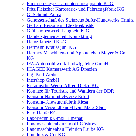
Friedrich Geyer Laboratoriumsapparate K. G.
Fritz Fleischer Karosserie- und Fahrzeugfabrik KG
G. Schmidt Auma
Genossenschaft des Steinzeugtöpfer-Handwerks Crinitz
Gerhard Reissmann Elektroakustik
Glühlampenwerk Langbein K.G.
Handelsgemeinschaft Kontaktring
Heinz Janetzki K.-G.
Hermann Krauss jun. KG
Hermey Maschinen- und Apparatebau Meyer & Co.
KG
IFA-Automobilwerk Ludwigsfelde GmbH
IHAGEE Kamerawerk AG Dresden
Ing. Paul Weiher
Intershop GmbH
Keramische Werke Alfred Dietze KG
Komitee für Touristik und Wandern der DDR
Konsum-Nährmittelwerke Erfurt
Konsum-Teigwarenfabrik Riesa
Konsum-Versandhandel Karl-Marx-Stadt
Kurt Haufe KG
Labortechnik GmbH Ilmenau
Landmaschinenbau GmbH Güstrow
Landmaschinenbau Heinrich Laube KG
Langlotz & Co. KG