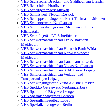
VEB Sächsischer Brücken- und Stahlhochbau Dresden
VEB Schachtbau Nordhausen
VEB Schaltgerätewerk Muskau
VEB Schiffswerft Neptun Rostock
VEB Schlepperanhängerbau Ernst-Thälmann Lübtheen
VEB Schlepperwerk Nordhausen
VEB Schnittwerkzeuge- und Metallwarenfabrik
Klingentahl
VEB Schreibgeräte BT Schreibfeder
VEB Schwermaschinenbau Ernst-Thälmann
Magdeburg
VEB Schwermaschinenbau Heinrich Rauh Wildau
VEB Schwermaschinenbau Karl-Liebknecht
Magdeburg
VEB Schwermaschinenbau Lauchhammerwerk
VEB Schwermaschinenbau Nobas Nordhausen
VEB Schwermaschinenbau S. M. Kirow Leipzig
VEB Schwermaschinenbau Verlade- und
Transportanlagen Leipzig
VEB Schwingungstechnik und Akustik Dresden
VEB Sirokko-Gerätewerk Neubrandenburg
VEB Spann- und Biegewerkzeuge
VEB Spezialanhängerbau Bornsen
VEB Spezialfahrzeugbau Löbau
VEB Spezialfahrzeugwerk Berlin