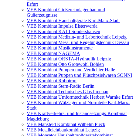
Erfurt
VEB Kombinat Gießereianlagenbau und
Gußerzeugnisse
VEB Kombinat Haushaltgeräte Karl-Marx-Stadt
VEB Kombinat Impulsa Elsterwerda
VEB Kombinat KALI Sondershausen
VEB Kombinat Medizin- und Labortechnik Leipzig
VEB Kombinat Mess- und Regelungstechnik Dessau
VEB Kombinat Musikinstrumente
VEB Kombinat NAGEMA
VEB Kombinat ORSTA-Hydraulik Leipzig
VEB Kombinat Otto Grotewohl Böhlen
VEB Kombinat Pumpen und Verdichter Halle
VEB Kombinat Puppen und Plüschpsielwaren SONNI
VEB Kombinat Robotron
VEB Kombinat Stern-Radio Berlin
VEB Kombinat Technisches Glas Ilmenau
VEB Kombinat Umformtechnik Herbert Warnke Erfurt
VEB Kombinat Wälzlager und Normteile Karl-Marx-
Stadt
VEB Kraftverkehrs- und Instandsetzungs-Kombinat
Magdeburg
VEB Mansfeld Kombinat Wilhelm Pieck
VEB Metalleichtbaukombinat Leipzig
VEB Monsator Haushaltgroßgerätekombinat