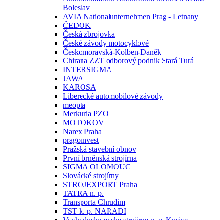
Boleslav
AVIA Nationalunternehmen Prag - Letnany
ČEDOK
Česká zbrojovka
České závody motocyklové
Českomoravská-Kolben-Daněk
Chirana ZZT odborový podnik Stará Turá
INTERSIGMA
JAWA
KAROSA
Liberecké automobilové závody
meopta
Merkuria PZO
MOTOKOV
Narex Praha
pragoinvest
Pražská stavební obnov
První brněnská strojírna
SIGMA OLOMOUC
Slovácké strojírny
STROJEXPORT Praha
TATRA n. p.
Transporta Chrudim
TST k. p. NARADI
Vychodoslovenske strojirne n. p. Kosice