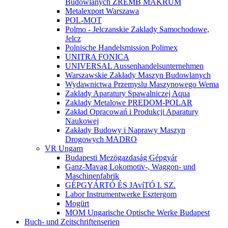
Budowlanych ZREMB MAKRUM
Metalexport Warszawa
POL-MOT
Polmo - Jelczanskie Zaklady Samochodowe,
Jelcz
Polnische Handelsmission Polimex
UNITRA FONICA
UNIVERSAL Aussenhandelsunternehmen
Warszawskie Zakłady Maszyn Budowlanych
Wydawnictwa Przemyslu Maszynowego Wema
Zaklady Aparatury Spawalniczej Aqua
Zaklady Metalowe PREDOM-POLAR
Zakład Opracowań i Produkcji Aparatury
Naukowej
Zakłady Budowy i Naprawy Maszyn
Drogowych MADRO
VR Ungarn
Budapesti Mezögazdaság Gépgyár
Ganz-Mavag Lokomotiv-, Waggon- und
Maschinenfabrik
GÉPGYÁRTÓ ÉS JAvíTÓ I. SZ.
Labor Instrumentwerke Esztergom
Mogürt
MOM Ungarische Optische Werke Budapest
Buch- und Zeitschriftenserien