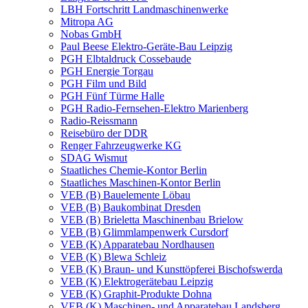
LBH Fortschritt Landmaschinenwerke
Mitropa AG
Nobas GmbH
Paul Beese Elektro-Geräte-Bau Leipzig
PGH Elbtaldruck Cossebaude
PGH Energie Torgau
PGH Film und Bild
PGH Fünf Türme Halle
PGH Radio-Fernsehen-Elektro Marienberg
Radio-Reissmann
Reisebüro der DDR
Renger Fahrzeugwerke KG
SDAG Wismut
Staatliches Chemie-Kontor Berlin
Staatliches Maschinen-Kontor Berlin
VEB (B) Bauelemente Löbau
VEB (B) Baukombinat Dresden
VEB (B) Brieletta Maschinenbau Brielow
VEB (B) Glimmlampenwerk Cursdorf
VEB (K) Apparatebau Nordhausen
VEB (K) Blewa Schleiz
VEB (K) Braun- und Kunsttöpferei Bischofswerda
VEB (K) Elektrogerätebau Leipzig
VEB (K) Graphit-Produkte Dohna
VEB (K) Maschinen- und Apparatebau Landsberg