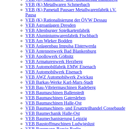
VEB (K) Metallwaren Schmerbach
VEB (K) Pametall Pausaer Metallwarenfabrik i.V.
Pausa
VEB (K) Rationalisierung der ÖVW Dessau
VEB Agroanlagen Dresden
VEB Altenburger Spielkartenfabrik
VEB Aluminiumwarenfabrik Fischbach
VEB Am Wieker Bodden
VEB Anlagenbau Impulsa Elsterwerda
VEB Antennenwerk Bad Blankenburg
VEB Apollowerk Gößnitz
VEB Armaturenwerk Herzberg
VEB Automobilfabrik EMW Eisenach
VEB Automobilwerk Eisenach
VEB AWZ Automobilwerk Zwickau
VEB Barkas-Werke Karl-Marx-Stadt
VEB Bau-Vibriermaschinen Radeberg
VEB Baumaschinen Ballenstedt
VEB Baumaschinen Gatersleben
VEB Baumaschinen Halle-Ost
VEB Baumaschinen- und Ersatzteilhandel Cossebaude
VEB Baumechanik Halle-Ost
VEB Baumechanisierung Leipzig
VEB Baustoffmaschinen Ludwigslust
VEB Bergmann-Borsig Berlin