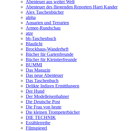
Abenteuer aus weiter Welt
Abenteuer des fliegenden Reporters Harri Kander
Alex Taschenbücher
alpha
Aquarien und Terrarien
Armee-Rundschau
atze
bb-Taschenbuch
Blaulicht
Brockhaus-Wanderheft
Bücher für Gartenfreunde
Bücher für Kleintierfreunde
BUMMI
Das Magazin
Das neue Abenteuer
Das Taschenbuch
Delikte Indizen Ermittlungen
Der Hund
Der Modelleisenbahner
Die Deutsche Post
Die Frau von heute
Die kleinen Trompeterbücher
DIE TECHNIK
Erzählerreihe
Filmspiegel