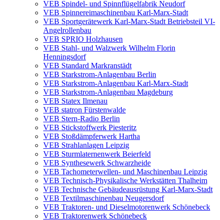
VEB Spindel- und Spinnflügelfabrik Neudorf
VEB Spinnereimaschinenbau Karl-Marx-Stadt
VEB Sportgerätewerk Karl-Marx-Stadt Betriebsteil VI-
Angelrollenbau
VEB SPRIO Holzhausen
VEB Stahl- und Walzwerk Wilhelm Florin
Henningsdorf
VEB Standard Markranstädt
VEB Starkstrom-Anlagenbau Berlin
VEB Starkstrom-Anlagenbau Karl-Marx-Stadt
VEB Starkstrom-Anlagenbau Magdeburg
VEB Statex Ilmenau
VEB statron Fürstenwalde
VEB Stern-Radio Berlin
VEB Stickstoffwerk Piesteritz
VEB Stoßdämpferwerk Hartha
VEB Strahlanlagen Leipzig
VEB Sturmlaternenwerk Beierfeld
VEB Synthesewerk Schwarzheide
VEB Tachometerwellen- und Maschinenbau Leipzig
VEB Technisch-Physikalische Werkstätten Thalheim
VEB Technische Gebäudeausrüstung Karl-Marx-Stadt
VEB Textilmaschinenbau Neugersdorf
VEB Traktoren- und Dieselmotorenwerk Schönebeck
VEB Traktorenwerk Schönebeck