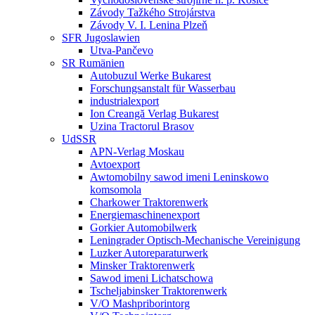
Závody Tažkého Strojárstva
Závody V. I. Lenina Plzeň
SFR Jugoslawien
Utva-Pančevo
SR Rumänien
Autobuzul Werke Bukarest
Forschungsanstalt für Wasserbau
industrialexport
Ion Creangă Verlag Bukarest
Uzina Tractorul Brasov
UdSSR
APN-Verlag Moskau
Avtoexport
Awtomobilny sawod imeni Leninskowo
komsomola
Charkower Traktorenwerk
Energiemaschinenexport
Gorkier Automobilwerk
Leningrader Optisch-Mechanische Vereinigung
Luzker Autoreparaturwerk
Minsker Traktorenwerk
Sawod imeni Lichatschowa
Tscheljabinsker Traktorenwerk
V/O Mashpriborintorg