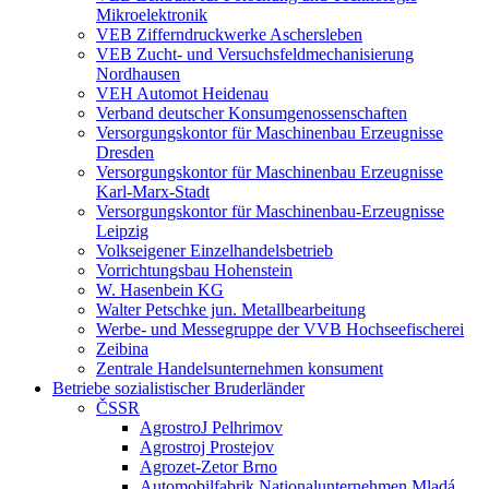
Mikroelektronik
VEB Zifferndruckwerke Aschersleben
VEB Zucht- und Versuchsfeldmechanisierung
Nordhausen
VEH Automot Heidenau
Verband deutscher Konsumgenossenschaften
Versorgungskontor für Maschinenbau Erzeugnisse
Dresden
Versorgungskontor für Maschinenbau Erzeugnisse
Karl-Marx-Stadt
Versorgungskontor für Maschinenbau-Erzeugnisse
Leipzig
Volkseigener Einzelhandelsbetrieb
Vorrichtungsbau Hohenstein
W. Hasenbein KG
Walter Petschke jun. Metallbearbeitung
Werbe- und Messegruppe der VVB Hochseefischerei
Zeibina
Zentrale Handelsunternehmen konsument
Betriebe sozialistischer Bruderländer
ČSSR
AgrostroJ Pelhrimov
Agrostroj Prostejov
Agrozet-Zetor Brno
Automobilfabrik Nationalunternehmen Mladá