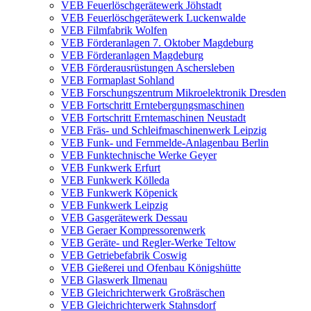
VEB Feuerlöschgerätewerk Jöhstadt
VEB Feuerlöschgerätewerk Luckenwalde
VEB Filmfabrik Wolfen
VEB Förderanlagen 7. Oktober Magdeburg
VEB Förderanlagen Magdeburg
VEB Förderausrüstungen Aschersleben
VEB Formaplast Sohland
VEB Forschungszentrum Mikroelektronik Dresden
VEB Fortschritt Erntebergungsmaschinen
VEB Fortschritt Erntemaschinen Neustadt
VEB Fräs- und Schleifmaschinenwerk Leipzig
VEB Funk- und Fernmelde-Anlagenbau Berlin
VEB Funktechnische Werke Geyer
VEB Funkwerk Erfurt
VEB Funkwerk Kölleda
VEB Funkwerk Köpenick
VEB Funkwerk Leipzig
VEB Gasgerätewerk Dessau
VEB Geraer Kompressorenwerk
VEB Geräte- und Regler-Werke Teltow
VEB Getriebefabrik Coswig
VEB Gießerei und Ofenbau Königshütte
VEB Glaswerk Ilmenau
VEB Gleichrichterwerk Großräschen
VEB Gleichrichterwerk Stahnsdorf