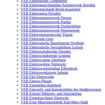
VEB Elektrokohle Lichtenberg
VEB Elektromaschinenbau Sachsenwerk Dresden
VEB Elektromechanik Berlin-Kaulsdorf
VEB Elektromess Dresden
VEB Elektromotorenwerk Dessau
VEB Elektromotorenwerk Hartha
VEB Elektromotorenwerk Oschersleben
VEB Elektromotorenwerk Wernigerode
VEB Elektromotorenwerke Thurm
VEB Elektronik Gera
VEB Elektronische Bauelemente Dorfhain
VEB Elektronische Spezialröhren Leipzig
VEB Elektroschaltgeräte Dresden
VEB Elektroschaltgeräte Grimma
VEB Elektrowärme Altenburg
VEB Elektrowärme Sörnewitz
VEB Elektrowerkzeugbau Eibenstock
VEB Elektrowerkzeuge Sebnitz
VEB Elfa Elsterwerda
VEB Elgawa Plauen
VEB Energiebau Radebeul
VEB Entwurfs- und Ingenieurbüro des Straßenwesens
VEB Erfurter Mälzerei- und Speicherbau
VEB Erntemaschinen Singewitz
VEB Erste Maschinenfabrik Karl-Marx-Stadt