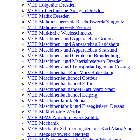
VEB Lötgeräte Dresden
VEB Lufttechnische Anlagen Dresden
VEB Madix Dresden
VEB Mähdrescherwerk Bischofswerda/Singwitz
VEB Mähdrescherwerk Weimar
VEB Märkische Wachsschmelze
VEB Maschinen- und Apparatebau Grimma
VEB Maschinen- und Apparatebau Landsberg
VEB Maschinen- und Apparatebau Stralsund
VEB Maschinen- und Gerätebau Brandenburg
VEB Maschinen- und Materialreserven Dresden
VEB Maschinen- und Transportanlagenbau Coswig
VEB Maschinenbau Karl-Marx Babelsberg
VEB Maschinenbauhandel Cottbus
VEB Maschinenbauhandel Erfurt
VEB Maschinenbauhandel Karl-Marx-Stadt
VEB Maschinenbauhandel Leipzig
VEB Maschinenfabrik Nema
VEB Maschinenfabrik und Eisengießerei Dessau
VEB Maßindustrie Werdau
VEB MAW Armaturenwerk Zöblitz
VEB Mechanik
VEB Mechanik Schmierungstechnik Karl-Marx-Stadt
VEB Meßgerätewerk Beierfeld
VEB Meßgerätewerk Erich Weinert Magdeburg