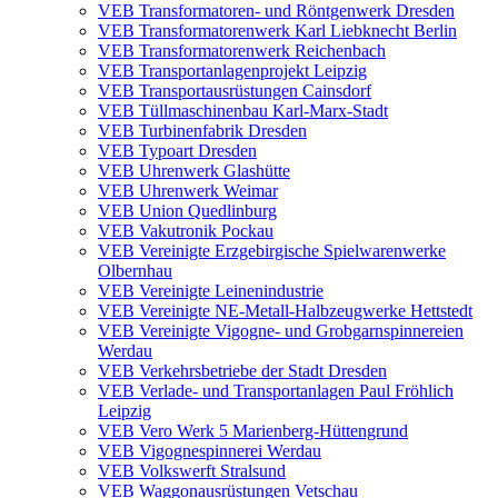
VEB Transformatoren- und Röntgenwerk Dresden
VEB Transformatorenwerk Karl Liebknecht Berlin
VEB Transformatorenwerk Reichenbach
VEB Transportanlagenprojekt Leipzig
VEB Transportausrüstungen Cainsdorf
VEB Tüllmaschinenbau Karl-Marx-Stadt
VEB Turbinenfabrik Dresden
VEB Typoart Dresden
VEB Uhrenwerk Glashütte
VEB Uhrenwerk Weimar
VEB Union Quedlinburg
VEB Vakutronik Pockau
VEB Vereinigte Erzgebirgische Spielwarenwerke
Olbernhau
VEB Vereinigte Leinenindustrie
VEB Vereinigte NE-Metall-Halbzeugwerke Hettstedt
VEB Vereinigte Vigogne- und Grobgarnspinnereien
Werdau
VEB Verkehrsbetriebe der Stadt Dresden
VEB Verlade- und Transportanlagen Paul Fröhlich
Leipzig
VEB Vero Werk 5 Marienberg-Hüttengrund
VEB Vigognespinnerei Werdau
VEB Volkswerft Stralsund
VEB Waggonausrüstungen Vetschau