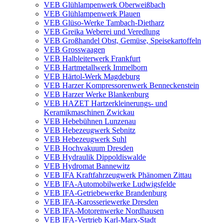
VEB Glühlampenwerk Oberweißbach
VEB Glühlampenwerk Plauen
VEB Glüso-Werke Tambach-Dietharz
VEB Greika Weberei und Veredlung
VEB Großhandel Obst, Gemüse, Speisekartoffeln
VEB Grosswaagen
VEB Halbleiterwerk Frankfurt
VEB Hartmetallwerk Immelborn
VEB Härtol-Werk Magdeburg
VEB Harzer Kompressorenwerk Benneckenstein
VEB Harzer Werke Blankenburg
VEB HAZET Hartzerkleinerungs- und
Keramikmaschinen Zwickau
VEB Hebebühnen Lunzenau
VEB Hebezeugwerk Sebnitz
VEB Hebezeugwerk Suhl
VEB Hochvakuum Dresden
VEB Hydraulik Dippoldiswalde
VEB Hydromat Bannewitz
VEB IFA Kraftfahrzeugwerk Phänomen Zittau
VEB IFA-Automobilwerke Ludwigsfelde
VEB IFA-Getriebewerke Brandenburg
VEB IFA-Karosseriewerke Dresden
VEB IFA-Motorenwerke Nordhausen
VEB IFA-Vertrieb Karl-Marx-Stadt