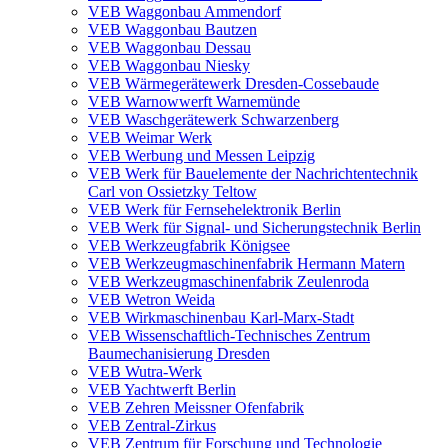
VEB Waggonbau Ammendorf
VEB Waggonbau Bautzen
VEB Waggonbau Dessau
VEB Waggonbau Niesky
VEB Wärmegerätewerk Dresden-Cossebaude
VEB Warnowwerft Warnemünde
VEB Waschgerätewerk Schwarzenberg
VEB Weimar Werk
VEB Werbung und Messen Leipzig
VEB Werk für Bauelemente der Nachrichtentechnik
Carl von Ossietzky Teltow
VEB Werk für Fernsehelektronik Berlin
VEB Werk für Signal- und Sicherungstechnik Berlin
VEB Werkzeugfabrik Königsee
VEB Werkzeugmaschinenfabrik Hermann Matern
VEB Werkzeugmaschinenfabrik Zeulenroda
VEB Wetron Weida
VEB Wirkmaschinenbau Karl-Marx-Stadt
VEB Wissenschaftlich-Technisches Zentrum
Baumechanisierung Dresden
VEB Wutra-Werk
VEB Yachtwerft Berlin
VEB Zehren Meissner Ofenfabrik
VEB Zentral-Zirkus
VEB Zentrum für Forschung und Technologie