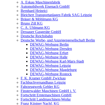
A. Eskau Maschinenfabrik
Automobilwerk Eisenach GmbH
Bernhard Heinrici
Bleichert Transportanlagen Fabrik SAG Leipzig
Bräuer & Möhlmann KG
Bruno Zill KG
C. A. Uhlmann KG
Dessauer Gasgeräte GmbH
Deutsche Reichsbahn
Deutsche Werbe- und Anzeigengesellschaft Berlin
DEWAG-Werbung Berlin
DEWAG-Werbung Dresden
DEWAG-Werbung Erfurt
DEWAG-Werbung Halle
DEWAG-Werbung Karl-Marx-Stadt
DEWAG-Werbung Leipzig
DEWAG-Werbung Magdeburg
DEWAG-Werbung Rostock
F. K. Kramer GmbH Zwickau
Fachbuchversandhaus Leipzig
Fahrzeugwerk Gehler KG
Finsterwalder Maschinen GmbH i. V.
Fortschritt Erntemaschinen GmbH
Fortschritt Landmaschinen-Werke
Franz Küstner Nachf. KG