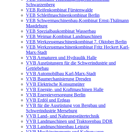
Schwarzenberg
VEB Reifenkombinat Fürstenwalde
VEB Schleifmaschinenkombinat Berlin
VEB Schwermaschinenbau-Kombinat Ernst-Thälmann
Magdeburg
VEB Spezialbaukombinat Wasserbau
VEB Weimar-Kombinat Landmaschinen
VEB Werkzeugmaschinenkombinat 7. Oktober Berlin
VEB Werkzeugmaschinenkombinat Fritz Heckert Karl-
Marx-Stadt
VVB Armaturen und Hydraulik Halle
VVB Ausrüstungen für die Schwerindustrie und
Getriebebau
VVB Automobilbau Karl-Marx-Stadt
VVB Baumechanisierung Dresden
VVB Elektrische Konsumgüter
VVB Energie- und Kraftmaschinen Halle
VVB Energieversorgung Berlin
VVB Erdöl und Erdgas
VVB für die Ausrüstung von Bergbau und
Schwerindustrie Merseburg
VVB Land- und Nahrungsgütertechnik
VVB Landmaschinen und Traktorenbau DDR
VVB Landmaschinenbau Leipzig
VVB Musikinstrumente und Kulturwaren