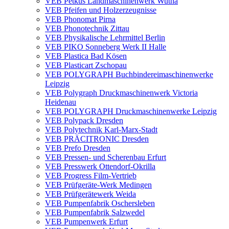
VEB Petkus Landmaschinenwerk Wutha
VEB Pfeifen und Holzerzeugnisse
VEB Phonomat Pirna
VEB Phonotechnik Zittau
VEB Physikalische Lehrmittel Berlin
VEB PIKO Sonneberg Werk II Halle
VEB Plastica Bad Kösen
VEB Plasticart Zschopau
VEB POLYGRAPH Buchbindereimaschinenwerke
Leipzig
VEB Polygraph Druckmaschinenwerk Victoria
Heidenau
VEB POLYGRAPH Druckmaschinenwerke Leipzig
VEB Polypack Dresden
VEB Polytechnik Karl-Marx-Stadt
VEB PRÄCITRONIC Dresden
VEB Prefo Dresden
VEB Pressen- und Scherenbau Erfurt
VEB Presswerk Ottendorf-Okrilla
VEB Progress Film-Vertrieb
VEB Prüfgeräte-Werk Medingen
VEB Prüfgerätewerk Weida
VEB Pumpenfabrik Oschersleben
VEB Pumpenfabrik Salzwedel
VEB Pumpenwerk Erfurt