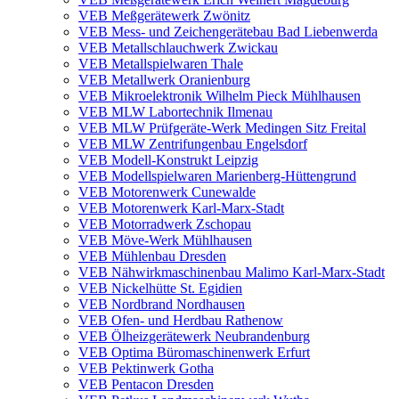
VEB Meßgerätewerk Zwönitz
VEB Mess- und Zeichengerätebau Bad Liebenwerda
VEB Metallschlauchwerk Zwickau
VEB Metallspielwaren Thale
VEB Metallwerk Oranienburg
VEB Mikroelektronik Wilhelm Pieck Mühlhausen
VEB MLW Labortechnik Ilmenau
VEB MLW Prüfgeräte-Werk Medingen Sitz Freital
VEB MLW Zentrifungenbau Engelsdorf
VEB Modell-Konstrukt Leipzig
VEB Modellspielwaren Marienberg-Hüttengrund
VEB Motorenwerk Cunewalde
VEB Motorenwerk Karl-Marx-Stadt
VEB Motorradwerk Zschopau
VEB Möve-Werk Mühlhausen
VEB Mühlenbau Dresden
VEB Nähwirkmaschinenbau Malimo Karl-Marx-Stadt
VEB Nickelhütte St. Egidien
VEB Nordbrand Nordhausen
VEB Ofen- und Herdbau Rathenow
VEB Ölheizgerätewerk Neubrandenburg
VEB Optima Büromaschinenwerk Erfurt
VEB Pektinwerk Gotha
VEB Pentacon Dresden