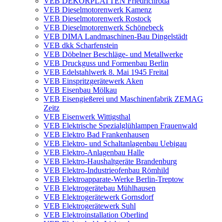
VEB DEKORPLATTEN Friedrichroda
VEB Dieselmotorenwerk Kamenz
VEB Dieselmotorenwerk Rostock
VEB Dieselmotorenwerk Schönebeck
VEB DIMA Landmaschinen-Bau Dingelstädt
VEB dkk Scharfenstein
VEB Döbelner Beschläge- und Metallwerke
VEB Druckguss und Formenbau Berlin
VEB Edelstahlwerk 8. Mai 1945 Freital
VEB Einspritzgerätewerk Aken
VEB Eisenbau Mölkau
VEB Eisengießerei und Maschinenfabrik ZEMAG
Zeitz
VEB Eisenwerk Wittigsthal
VEB Elektrische Spezialglühlampen Frauenwald
VEB Elektro Bad Frankenhausen
VEB Elektro- und Schaltanlagenbau Uebigau
VEB Elektro-Anlagenbau Halle
VEB Elektro-Haushaltgeräte Brandenburg
VEB Elektro-Industrieofenbau Römhild
VEB Elektroapparate-Werke Berlin-Treptow
VEB Elektrogerätebau Mühlhausen
VEB Elektrogerätewerk Gornsdorf
VEB Elektrogerätewerk Suhl
VEB Elektroinstallation Oberlind