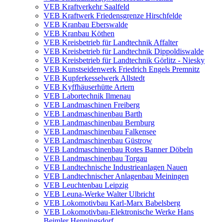
VEB Kraftverkehr Saalfeld
VEB Kraftwerk Friedensgrenze Hirschfelde
VEB Kranbau Eberswalde
VEB Kranbau Köthen
VEB Kreisbetrieb für Landtechnik Affalter
VEB Kreisbetrieb für Landtechnik Dippoldiswalde
VEB Kreisbetrieb für Landtechnik Görlitz - Niesky
VEB Kunstseidenwerk Friedrich Engels Premnitz
VEB Kupferkesselwerk Allstedt
VEB Kyffhäuserhütte Artern
VEB Labortechnik Ilmenau
VEB Landmaschinen Freiberg
VEB Landmaschinenbau Barth
VEB Landmaschinenbau Bernburg
VEB Landmaschinenbau Falkensee
VEB Landmaschinenbau Güstrow
VEB Landmaschinenbau Rotes Banner Döbeln
VEB Landmaschinenbau Torgau
VEB Landtechnische Industrieanlagen Nauen
VEB Landtechnischer Anlagenbau Meiningen
VEB Leuchtenbau Leipzig
VEB Leuna-Werke Walter Ulbricht
VEB Lokomotivbau Karl-Marx Babelsberg
VEB Lokomotivbau-Elektronische Werke Hans
Beimler Henningsdorf