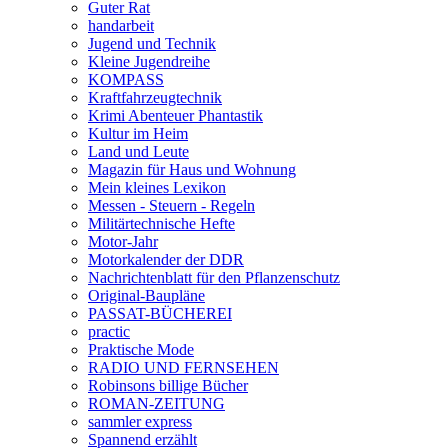
Guter Rat
handarbeit
Jugend und Technik
Kleine Jugendreihe
KOMPASS
Kraftfahrzeugtechnik
Krimi Abenteuer Phantastik
Kultur im Heim
Land und Leute
Magazin für Haus und Wohnung
Mein kleines Lexikon
Messen - Steuern - Regeln
Militärtechnische Hefte
Motor-Jahr
Motorkalender der DDR
Nachrichtenblatt für den Pflanzenschutz
Original-Baupläne
PASSAT-BÜCHEREI
practic
Praktische Mode
RADIO UND FERNSEHEN
Robinsons billige Bücher
ROMAN-ZEITUNG
sammler express
Spannend erzählt