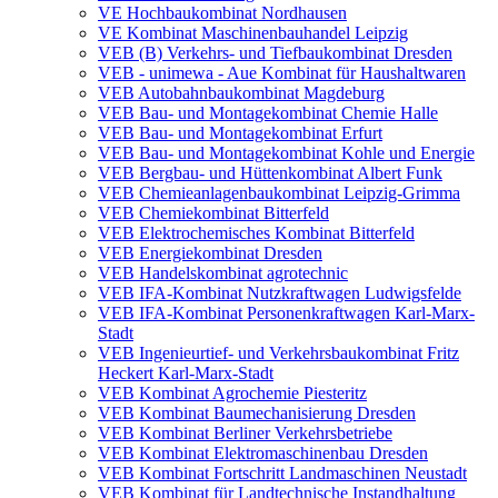
VE Hochbaukombinat Nordhausen
VE Kombinat Maschinenbauhandel Leipzig
VEB (B) Verkehrs- und Tiefbaukombinat Dresden
VEB - unimewa - Aue Kombinat für Haushaltwaren
VEB Autobahnbaukombinat Magdeburg
VEB Bau- und Montagekombinat Chemie Halle
VEB Bau- und Montagekombinat Erfurt
VEB Bau- und Montagekombinat Kohle und Energie
VEB Bergbau- und Hüttenkombinat Albert Funk
VEB Chemieanlagenbaukombinat Leipzig-Grimma
VEB Chemiekombinat Bitterfeld
VEB Elektrochemisches Kombinat Bitterfeld
VEB Energiekombinat Dresden
VEB Handelskombinat agrotechnic
VEB IFA-Kombinat Nutzkraftwagen Ludwigsfelde
VEB IFA-Kombinat Personenkraftwagen Karl-Marx-
Stadt
VEB Ingenieurtief- und Verkehrsbaukombinat Fritz
Heckert Karl-Marx-Stadt
VEB Kombinat Agrochemie Piesteritz
VEB Kombinat Baumechanisierung Dresden
VEB Kombinat Berliner Verkehrsbetriebe
VEB Kombinat Elektromaschinenbau Dresden
VEB Kombinat Fortschritt Landmaschinen Neustadt
VEB Kombinat für Landtechnische Instandhaltung