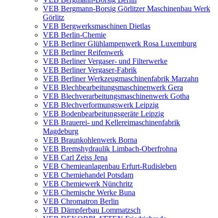
VEB Bergmann-Borsig Görlitzer Maschinenbau Werk
Görlitz
VEB Bergwerksmaschinen Dietlas
VEB Berlin-Chemie
VEB Berliner Glühlampenwerk Rosa Luxemburg
VEB Berliner Reifenwerk
VEB Berliner Vergaser- und Filterwerke
VEB Berliner Vergaser-Fabrik
VEB Berliner Werkzeugmaschinenfabrik Marzahn
VEB Blechbearbeitungsmaschinenwerk Gera
VEB Blechverarbeitungsmaschinenwerk Gotha
VEB Blechverformungswerk Leipzig
VEB Bodenbearbeitungsgeräte Leipzig
VEB Brauerei- und Kellereimaschinenfabrik
Magdeburg
VEB Braunkohlenwerk Borna
VEB Bremshydraulik Limbach-Oberfrohna
VEB Carl Zeiss Jena
VEB Chemieanlagenbau Erfurt-Rudisleben
VEB Chemiehandel Potsdam
VEB Chemiewerk Nünchritz
VEB Chemische Werke Buna
VEB Chromatron Berlin
VEB Dämpferbau Lommatzsch