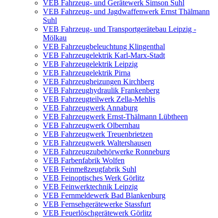
VEB Fahrzeug- und Gerätewerk Simson Suhl
VEB Fahrzeug- und Jagdwaffenwerk Ernst Thälmann
Suhl
VEB Fahrzeug- und Transportgerätebau Leipzig -
Mölkau
VEB Fahrzeugbeleuchtung Klingenthal
VEB Fahrzeugelektrik Karl-Marx-Stadt
VEB Fahrzeugelektrik Leipzig
VEB Fahrzeugelektrik Pirna
VEB Fahrzeugheizungen Kirchberg
VEB Fahrzeughydraulik Frankenberg
VEB Fahrzeugteilwerk Zella-Mehlis
VEB Fahrzeugwerk Annaburg
VEB Fahrzeugwerk Ernst-Thälmann Lübtheen
VEB Fahrzeugwerk Olbernhau
VEB Fahrzeugwerk Treuenbrietzen
VEB Fahrzeugwerk Waltershausen
VEB Fahrzeugzubehörwerke Ronneburg
VEB Farbenfabrik Wolfen
VEB Feinmeßzeugfabrik Suhl
VEB Feinoptisches Werk Görlitz
VEB Feinwerktechnik Leipzig
VEB Fernmeldewerk Bad Blankenburg
VEB Fernsehgerätewerke Stassfurt
VEB Feuerlöschgerätewerk Görlitz