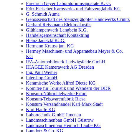
Friedrich Geyer Laboratoriumsapparate K. G.
Fritz Fleischer Karosserie- und Fahrzeugfabrik KG
G. Schmidt Auma
Genossenschaft des Steinzeugtöpfer-Handwerks Crinitz
Gerhard Reissmann Elektroakustik
Glühlampenwerk Langbein K.G.
Handelsgemeinschaft Kontaktring
Heinz Janetzki K.-G.
Hermann Krauss jun. KG
Hermey Maschinen- und Apparatebau Meyer & Co.
KG
IFA-Automobilwerk Ludwigsfelde GmbH
IHAGEE Kamerawerk AG Dresden
Ing. Paul Weiher
Intershop GmbH
Keramische Werke Alfred Dietze KG
Komitee für Touristik und Wandern der DDR
Konsum-Nährmittelwerke Erfurt
Konsum-Teigwarenfabrik Riesa
Konsum-Versandhandel Karl-Marx-Stadt
Kurt Haufe KG
Labortechnik GmbH Ilmenau
Landmaschinenbau GmbH Güstrow
Landmaschinenbau Heinrich Laube KG
Langlotz & Co. KG