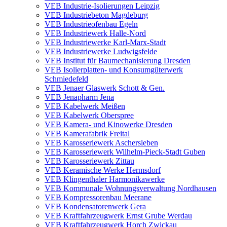
VEB Industrie-Isolierungen Leipzig
VEB Industriebeton Magdeburg
VEB Industrieofenbau Egeln
VEB Industriewerk Halle-Nord
VEB Industriewerke Karl-Marx-Stadt
VEB Industriewerke Ludwigsfelde
VEB Institut für Baumechanisierung Dresden
VEB Isolierplatten- und Konsumgüterwerk
Schmiedefeld
VEB Jenaer Glaswerk Schott & Gen.
VEB Jenapharm Jena
VEB Kabelwerk Meißen
VEB Kabelwerk Oberspree
VEB Kamera- und Kinowerke Dresden
VEB Kamerafabrik Freital
VEB Karosseriewerk Aschersleben
VEB Karosseriewerk Wilhelm-Pieck-Stadt Guben
VEB Karosseriewerk Zittau
VEB Keramische Werke Hermsdorf
VEB Klingenthaler Harmonikawerke
VEB Kommunale Wohnungsverwaltung Nordhausen
VEB Kompressorenbau Meerane
VEB Kondensatorenwerk Gera
VEB Kraftfahrzeugwerk Ernst Grube Werdau
VEB Kraftfahrzeugwerk Horch Zwickau