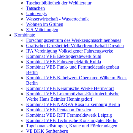
Taschenbibliothek der Weltliteratur
Tatsachen
Unterwegs
Wasserwirtschaft - Wassertechnik
Wohnen im Grünen
ZIS Mitteilungen
Kombinate
Forschungszentrum des Werkzeugmaschinenbaues
Grafischer Großbetrieb Völkerfreundschaft Dresden
IFA Vereinigung Volkseigener Fahrzeugwerke
Kombinat VEB Elektrogerätewerk Suhl
Kombinat VEB Fahrzeugelektrik Ruhla
Kombinat VEB Funk- und Fernmeldeanlagenbau
Berlin
Kombinat VEB Kabelwerk Oberspree Wilhelm Pieck
Berlin
Kombinat VEB Keramische Werke Hermsdorf
Kombinat VEB Lokomotivbau-Elektrotechnische
Werke Hans Beimler Henningsdorf
Kombinat VEB NARVA Rosa Luxemburg Berlin
Kombinat VEB Pentacon Dresden
Kombinat VEB RFT Fernmeldewerk Leipzig
Kombinat VEB Technische Konsumgüter Berlin
Tagebauausrüstungen, Krane und Förderanlagen
VE BKK Senftenberg