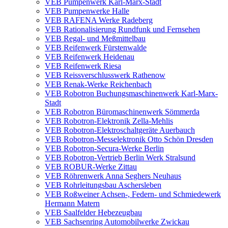
VEB Pumpenwerk Karl-Marx-Stadt
VEB Pumpenwerke Halle
VEB RAFENA Werke Radeberg
VEB Rationalisierung Rundfunk und Fernsehen
VEB Regal- und Meßmittelbau
VEB Reifenwerk Fürstenwalde
VEB Reifenwerk Heidenau
VEB Reifenwerk Riesa
VEB Reissverschlusswerk Rathenow
VEB Renak-Werke Reichenbach
VEB Robotron Buchungsmaschinenwerk Karl-Marx-
Stadt
VEB Robotron Büromaschinenwerk Sömmerda
VEB Robotron-Elektronik Zella-Mehlis
VEB Robotron-Elektroschaltgeräte Auerbauch
VEB Robotron-Messelektronik Otto Schön Dresden
VEB Robotron-Secura-Werke Berlin
VEB Robotron-Vertrieb Berlin Werk Stralsund
VEB ROBUR-Werke Zittau
VEB Röhrenwerk Anna Seghers Neuhaus
VEB Rohrleitungsbau Aschersleben
VEB Roßweiner Achsen-, Federn- und Schmiedewerk
Hermann Matern
VEB Saalfelder Hebezeugbau
VEB Sachsenring Automobilwerke Zwickau