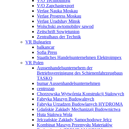
V/O Technointorg
V/O Zapchastexport
Verlag Nauka Moskau
Verlag Progress Moskau
Verlag Uradshay Minsk
Wolschski awtomobilny sawod
Zeitschrift Sowjetunion
Zentralhaus der Technik
VR Bulgarien
balkancar
Sofia Press
Staatliches Handelsunternehmen Elektroimpex
VR Polen
Aussenhandelsunternehem der
Betriebsvereinigung des Schienenfahrzeugbaus
TASKO
bumar Aussenhandelsunternehmen
centrozap
Chorzowska Wytwórnia Konstrukcji Stalowych
Fabryka Maszyn Budowalnych
Fabryka Urzadzen Budowlanych HYDROMA
Gdańskie Zakłady Mechanizaji Budownictwa
Huta Stalowa Wola
Jelczańskie Zakłady Samochodowe Jelcz
Kombinat Maszyn Przemysłu Materiałów