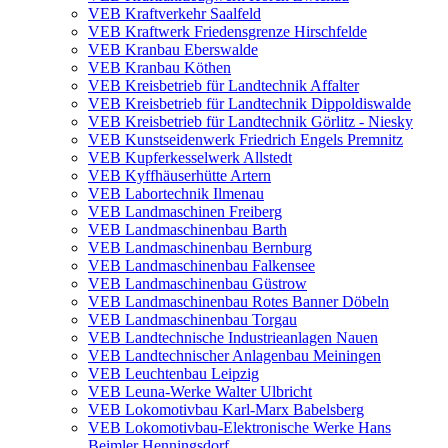
VEB Kraftverkehr Saalfeld
VEB Kraftwerk Friedensgrenze Hirschfelde
VEB Kranbau Eberswalde
VEB Kranbau Köthen
VEB Kreisbetrieb für Landtechnik Affalter
VEB Kreisbetrieb für Landtechnik Dippoldiswalde
VEB Kreisbetrieb für Landtechnik Görlitz - Niesky
VEB Kunstseidenwerk Friedrich Engels Premnitz
VEB Kupferkesselwerk Allstedt
VEB Kyffhäuserhütte Artern
VEB Labortechnik Ilmenau
VEB Landmaschinen Freiberg
VEB Landmaschinenbau Barth
VEB Landmaschinenbau Bernburg
VEB Landmaschinenbau Falkensee
VEB Landmaschinenbau Güstrow
VEB Landmaschinenbau Rotes Banner Döbeln
VEB Landmaschinenbau Torgau
VEB Landtechnische Industrieanlagen Nauen
VEB Landtechnischer Anlagenbau Meiningen
VEB Leuchtenbau Leipzig
VEB Leuna-Werke Walter Ulbricht
VEB Lokomotivbau Karl-Marx Babelsberg
VEB Lokomotivbau-Elektronische Werke Hans
Beimler Henningsdorf