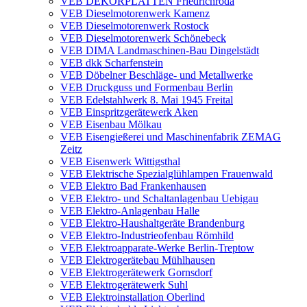
VEB DEKORPLATTEN Friedrichroda
VEB Dieselmotorenwerk Kamenz
VEB Dieselmotorenwerk Rostock
VEB Dieselmotorenwerk Schönebeck
VEB DIMA Landmaschinen-Bau Dingelstädt
VEB dkk Scharfenstein
VEB Döbelner Beschläge- und Metallwerke
VEB Druckguss und Formenbau Berlin
VEB Edelstahlwerk 8. Mai 1945 Freital
VEB Einspritzgerätewerk Aken
VEB Eisenbau Mölkau
VEB Eisengießerei und Maschinenfabrik ZEMAG
Zeitz
VEB Eisenwerk Wittigsthal
VEB Elektrische Spezialglühlampen Frauenwald
VEB Elektro Bad Frankenhausen
VEB Elektro- und Schaltanlagenbau Uebigau
VEB Elektro-Anlagenbau Halle
VEB Elektro-Haushaltgeräte Brandenburg
VEB Elektro-Industrieofenbau Römhild
VEB Elektroapparate-Werke Berlin-Treptow
VEB Elektrogerätebau Mühlhausen
VEB Elektrogerätewerk Gornsdorf
VEB Elektrogerätewerk Suhl
VEB Elektroinstallation Oberlind