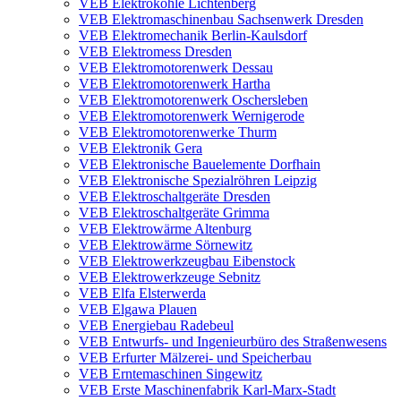
VEB Elektrokohle Lichtenberg
VEB Elektromaschinenbau Sachsenwerk Dresden
VEB Elektromechanik Berlin-Kaulsdorf
VEB Elektromess Dresden
VEB Elektromotorenwerk Dessau
VEB Elektromotorenwerk Hartha
VEB Elektromotorenwerk Oschersleben
VEB Elektromotorenwerk Wernigerode
VEB Elektromotorenwerke Thurm
VEB Elektronik Gera
VEB Elektronische Bauelemente Dorfhain
VEB Elektronische Spezialröhren Leipzig
VEB Elektroschaltgeräte Dresden
VEB Elektroschaltgeräte Grimma
VEB Elektrowärme Altenburg
VEB Elektrowärme Sörnewitz
VEB Elektrowerkzeugbau Eibenstock
VEB Elektrowerkzeuge Sebnitz
VEB Elfa Elsterwerda
VEB Elgawa Plauen
VEB Energiebau Radebeul
VEB Entwurfs- und Ingenieurbüro des Straßenwesens
VEB Erfurter Mälzerei- und Speicherbau
VEB Erntemaschinen Singewitz
VEB Erste Maschinenfabrik Karl-Marx-Stadt