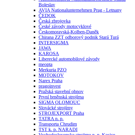
Boleslav
AVIA Nationalunternehmen Prag - Letnany
ČEDOK
Česká zbrojovka
České závody motocyklové
Českomoravská-Kolben-Daněk
Chirana ZZT odborový podnik Stará Turá
INTERSIGMA
JAWA
KAROSA
Liberecké automobilové závody
meopta
Merkuria PZO
MOTOKOV
Narex Praha
pragoinvest
Pražská stavební obnov
První brněnská strojírna
SIGMA OLOMOUC
Slovácké strojírny
STROJEXPORT Praha
TATRA n. p.
Transporta Chrudim
TST k. p. NARADI
Vychodoslovenske strojirne n. p. Kosice