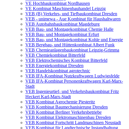
VE Hochbaukombinat Nordhausen
VE Kombinat Maschinenbauhandel Leipzig
VEB (B) Verkehrs- und Tiefbaukombinat Dresden
VEB - unimewa - Aue Kombinat für Haushaltwaren
VEB Autobahnbaukombinat Magdeburg
VEB Bau- und Montagekombinat Chemie Halle
VEB Bau- und Montagekombinat Erfurt
VEB Bau- und Montagekombinat Kohle und Energie
VEB Bergbau- und Hüttenkombinat Albert Funk
VEB Chemieanlagenbaukombinat Leipzig-Grimma
VEB Chemiekombinat Bitterfeld
VEB Elektrochemisches Kombinat Bitterfeld
VEB Energiekombinat Dresden
VEB Handelskombinat agrotechnic
VEB IFA-Kombinat Nutzkraftwagen Ludwigsfelde
VEB IFA-Kombinat Personenkraftwagen Karl-Marx-
Stadt
VEB Ingenieurtief- und Verkehrsbaukombinat Fritz
Heckert Karl-Marx-Stadt
VEB Kombinat Agrochemie Piesteritz
VEB Kombinat Baumechanisierung Dresden
VEB Kombinat Berliner Verkehrsbetriebe
VEB Kombinat Elektromaschinenbau Dresden
VEB Kombinat Fortschritt Landmaschinen Neustadt
VEB Kombinat für Landtechnische Instandhaltung