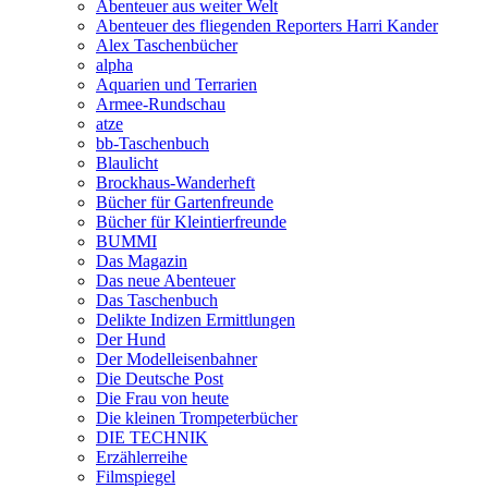
Abenteuer aus weiter Welt
Abenteuer des fliegenden Reporters Harri Kander
Alex Taschenbücher
alpha
Aquarien und Terrarien
Armee-Rundschau
atze
bb-Taschenbuch
Blaulicht
Brockhaus-Wanderheft
Bücher für Gartenfreunde
Bücher für Kleintierfreunde
BUMMI
Das Magazin
Das neue Abenteuer
Das Taschenbuch
Delikte Indizen Ermittlungen
Der Hund
Der Modelleisenbahner
Die Deutsche Post
Die Frau von heute
Die kleinen Trompeterbücher
DIE TECHNIK
Erzählerreihe
Filmspiegel