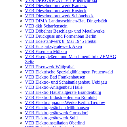
VEB DEKORPLATTEN Friedrichroda
VEB Dieselmotorenwerk Kamenz
VEB Dieselmotorenwerk Rostock
VEB Dieselmotorenwerk Schönebeck
VEB DIMA Landmaschinen-Bau Dingelstädt
VEB dkk Scharfenstein
VEB Döbelner Beschläge- und Metallwerke
VEB Druckguss und Formenbau Berlin
VEB Edelstahlwerk 8. Mai 1945 Freital
VEB Einspritzgerätewerk Aken
VEB Eisenbau Mölkau
VEB Eisengießerei und Maschinenfabrik ZEMAG
Zeitz
VEB Eisenwerk Wittigsthal
VEB Elektrische Spezialglühlampen Frauenwald
VEB Elektro Bad Frankenhausen
VEB Elektro- und Schaltanlagenbau Uebigau
VEB Elektro-Anlagenbau Halle
VEB Elektro-Haushaltgeräte Brandenburg
VEB Elektro-Industrieofenbau Römhild
VEB Elektroapparate-Werke Berlin-Treptow
VEB Elektrogerätebau Mühlhausen
VEB Elektrogerätewerk Gornsdorf
VEB Elektrogerätewerk Suhl
VEB Elektroinstallation Oberlind