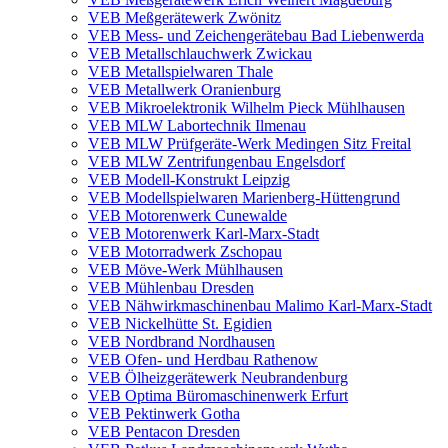
VEB Meßgerätewerk Zwönitz
VEB Mess- und Zeichengerätebau Bad Liebenwerda
VEB Metallschlauchwerk Zwickau
VEB Metallspielwaren Thale
VEB Metallwerk Oranienburg
VEB Mikroelektronik Wilhelm Pieck Mühlhausen
VEB MLW Labortechnik Ilmenau
VEB MLW Prüfgeräte-Werk Medingen Sitz Freital
VEB MLW Zentrifungenbau Engelsdorf
VEB Modell-Konstrukt Leipzig
VEB Modellspielwaren Marienberg-Hüttengrund
VEB Motorenwerk Cunewalde
VEB Motorenwerk Karl-Marx-Stadt
VEB Motorradwerk Zschopau
VEB Möve-Werk Mühlhausen
VEB Mühlenbau Dresden
VEB Nähwirkmaschinenbau Malimo Karl-Marx-Stadt
VEB Nickelhütte St. Egidien
VEB Nordbrand Nordhausen
VEB Ofen- und Herdbau Rathenow
VEB Ölheizgerätewerk Neubrandenburg
VEB Optima Büromaschinenwerk Erfurt
VEB Pektinwerk Gotha
VEB Pentacon Dresden