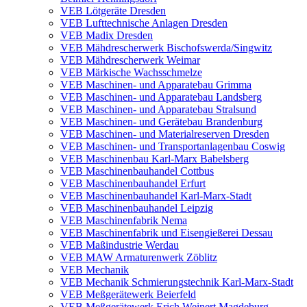
VEB Lötgeräte Dresden
VEB Lufttechnische Anlagen Dresden
VEB Madix Dresden
VEB Mähdrescherwerk Bischofswerda/Singwitz
VEB Mähdrescherwerk Weimar
VEB Märkische Wachsschmelze
VEB Maschinen- und Apparatebau Grimma
VEB Maschinen- und Apparatebau Landsberg
VEB Maschinen- und Apparatebau Stralsund
VEB Maschinen- und Gerätebau Brandenburg
VEB Maschinen- und Materialreserven Dresden
VEB Maschinen- und Transportanlagenbau Coswig
VEB Maschinenbau Karl-Marx Babelsberg
VEB Maschinenbauhandel Cottbus
VEB Maschinenbauhandel Erfurt
VEB Maschinenbauhandel Karl-Marx-Stadt
VEB Maschinenbauhandel Leipzig
VEB Maschinenfabrik Nema
VEB Maschinenfabrik und Eisengießerei Dessau
VEB Maßindustrie Werdau
VEB MAW Armaturenwerk Zöblitz
VEB Mechanik
VEB Mechanik Schmierungstechnik Karl-Marx-Stadt
VEB Meßgerätewerk Beierfeld
VEB Meßgerätewerk Erich Weinert Magdeburg