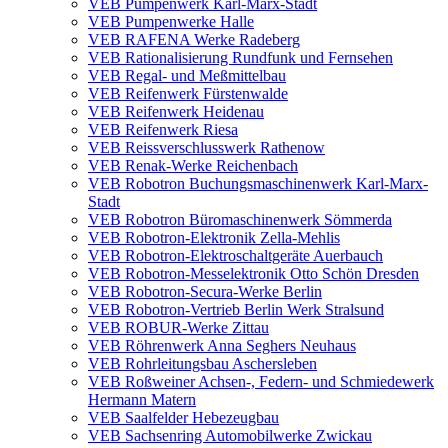
VEB Pumpenwerk Karl-Marx-Stadt
VEB Pumpenwerke Halle
VEB RAFENA Werke Radeberg
VEB Rationalisierung Rundfunk und Fernsehen
VEB Regal- und Meßmittelbau
VEB Reifenwerk Fürstenwalde
VEB Reifenwerk Heidenau
VEB Reifenwerk Riesa
VEB Reissverschlusswerk Rathenow
VEB Renak-Werke Reichenbach
VEB Robotron Buchungsmaschinenwerk Karl-Marx-
Stadt
VEB Robotron Büromaschinenwerk Sömmerda
VEB Robotron-Elektronik Zella-Mehlis
VEB Robotron-Elektroschaltgeräte Auerbauch
VEB Robotron-Messelektronik Otto Schön Dresden
VEB Robotron-Secura-Werke Berlin
VEB Robotron-Vertrieb Berlin Werk Stralsund
VEB ROBUR-Werke Zittau
VEB Röhrenwerk Anna Seghers Neuhaus
VEB Rohrleitungsbau Aschersleben
VEB Roßweiner Achsen-, Federn- und Schmiedewerk
Hermann Matern
VEB Saalfelder Hebezeugbau
VEB Sachsenring Automobilwerke Zwickau