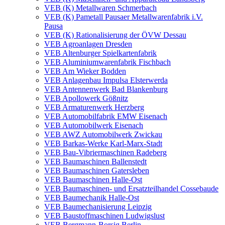
VEB (K) Metallwaren Schmerbach
VEB (K) Pametall Pausaer Metallwarenfabrik i.V.
Pausa
VEB (K) Rationalisierung der ÖVW Dessau
VEB Agroanlagen Dresden
VEB Altenburger Spielkartenfabrik
VEB Aluminiumwarenfabrik Fischbach
VEB Am Wieker Bodden
VEB Anlagenbau Impulsa Elsterwerda
VEB Antennenwerk Bad Blankenburg
VEB Apollowerk Gößnitz
VEB Armaturenwerk Herzberg
VEB Automobilfabrik EMW Eisenach
VEB Automobilwerk Eisenach
VEB AWZ Automobilwerk Zwickau
VEB Barkas-Werke Karl-Marx-Stadt
VEB Bau-Vibriermaschinen Radeberg
VEB Baumaschinen Ballenstedt
VEB Baumaschinen Gatersleben
VEB Baumaschinen Halle-Ost
VEB Baumaschinen- und Ersatzteilhandel Cossebaude
VEB Baumechanik Halle-Ost
VEB Baumechanisierung Leipzig
VEB Baustoffmaschinen Ludwigslust
VEB Bergmann-Borsig Berlin