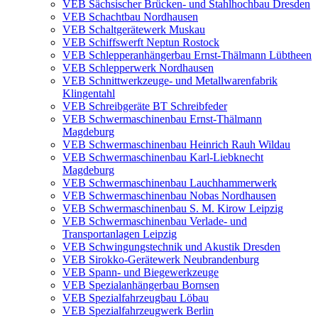
VEB Sächsischer Brücken- und Stahlhochbau Dresden
VEB Schachtbau Nordhausen
VEB Schaltgerätewerk Muskau
VEB Schiffswerft Neptun Rostock
VEB Schlepperanhängerbau Ernst-Thälmann Lübtheen
VEB Schlepperwerk Nordhausen
VEB Schnittwerkzeuge- und Metallwarenfabrik
Klingentahl
VEB Schreibgeräte BT Schreibfeder
VEB Schwermaschinenbau Ernst-Thälmann
Magdeburg
VEB Schwermaschinenbau Heinrich Rauh Wildau
VEB Schwermaschinenbau Karl-Liebknecht
Magdeburg
VEB Schwermaschinenbau Lauchhammerwerk
VEB Schwermaschinenbau Nobas Nordhausen
VEB Schwermaschinenbau S. M. Kirow Leipzig
VEB Schwermaschinenbau Verlade- und
Transportanlagen Leipzig
VEB Schwingungstechnik und Akustik Dresden
VEB Sirokko-Gerätewerk Neubrandenburg
VEB Spann- und Biegewerkzeuge
VEB Spezialanhängerbau Bornsen
VEB Spezialfahrzeugbau Löbau
VEB Spezialfahrzeugwerk Berlin