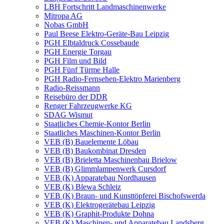
LBH Fortschritt Landmaschinenwerke
Mitropa AG
Nobas GmbH
Paul Beese Elektro-Geräte-Bau Leipzig
PGH Elbtaldruck Cossebaude
PGH Energie Torgau
PGH Film und Bild
PGH Fünf Türme Halle
PGH Radio-Fernsehen-Elektro Marienberg
Radio-Reissmann
Reisebüro der DDR
Renger Fahrzeugwerke KG
SDAG Wismut
Staatliches Chemie-Kontor Berlin
Staatliches Maschinen-Kontor Berlin
VEB (B) Bauelemente Löbau
VEB (B) Baukombinat Dresden
VEB (B) Brieletta Maschinenbau Brielow
VEB (B) Glimmlampenwerk Cursdorf
VEB (K) Apparatebau Nordhausen
VEB (K) Blewa Schleiz
VEB (K) Braun- und Kunsttöpferei Bischofswerda
VEB (K) Elektrogerätebau Leipzig
VEB (K) Graphit-Produkte Dohna
VEB (K) Maschinen- und Apparatebau Landsberg