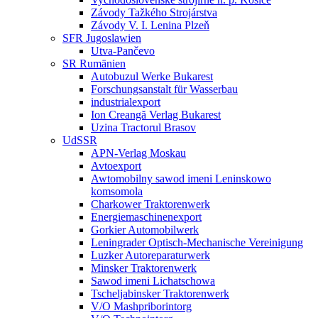
Závody Tažkého Strojárstva
Závody V. I. Lenina Plzeň
SFR Jugoslawien
Utva-Pančevo
SR Rumänien
Autobuzul Werke Bukarest
Forschungsanstalt für Wasserbau
industrialexport
Ion Creangă Verlag Bukarest
Uzina Tractorul Brasov
UdSSR
APN-Verlag Moskau
Avtoexport
Awtomobilny sawod imeni Leninskowo
komsomola
Charkower Traktorenwerk
Energiemaschinenexport
Gorkier Automobilwerk
Leningrader Optisch-Mechanische Vereinigung
Luzker Autoreparaturwerk
Minsker Traktorenwerk
Sawod imeni Lichatschowa
Tscheljabinsker Traktorenwerk
V/O Mashpriborintorg