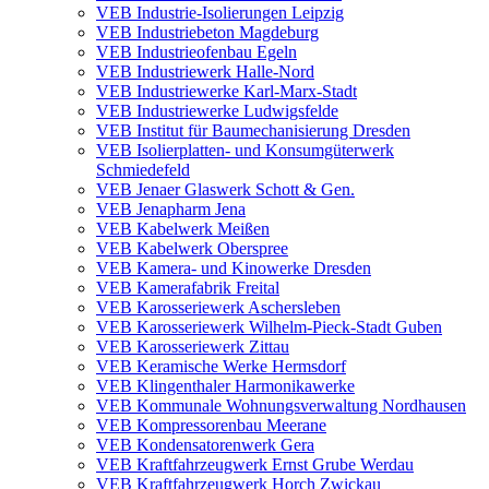
VEB Industrie-Isolierungen Leipzig
VEB Industriebeton Magdeburg
VEB Industrieofenbau Egeln
VEB Industriewerk Halle-Nord
VEB Industriewerke Karl-Marx-Stadt
VEB Industriewerke Ludwigsfelde
VEB Institut für Baumechanisierung Dresden
VEB Isolierplatten- und Konsumgüterwerk
Schmiedefeld
VEB Jenaer Glaswerk Schott & Gen.
VEB Jenapharm Jena
VEB Kabelwerk Meißen
VEB Kabelwerk Oberspree
VEB Kamera- und Kinowerke Dresden
VEB Kamerafabrik Freital
VEB Karosseriewerk Aschersleben
VEB Karosseriewerk Wilhelm-Pieck-Stadt Guben
VEB Karosseriewerk Zittau
VEB Keramische Werke Hermsdorf
VEB Klingenthaler Harmonikawerke
VEB Kommunale Wohnungsverwaltung Nordhausen
VEB Kompressorenbau Meerane
VEB Kondensatorenwerk Gera
VEB Kraftfahrzeugwerk Ernst Grube Werdau
VEB Kraftfahrzeugwerk Horch Zwickau