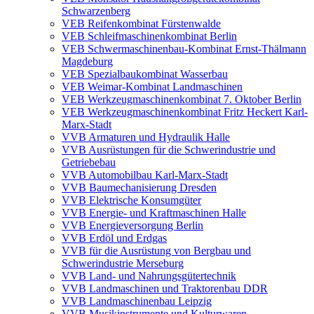
Schwarzenberg
VEB Reifenkombinat Fürstenwalde
VEB Schleifmaschinenkombinat Berlin
VEB Schwermaschinenbau-Kombinat Ernst-Thälmann
Magdeburg
VEB Spezialbaukombinat Wasserbau
VEB Weimar-Kombinat Landmaschinen
VEB Werkzeugmaschinenkombinat 7. Oktober Berlin
VEB Werkzeugmaschinenkombinat Fritz Heckert Karl-
Marx-Stadt
VVB Armaturen und Hydraulik Halle
VVB Ausrüstungen für die Schwerindustrie und
Getriebebau
VVB Automobilbau Karl-Marx-Stadt
VVB Baumechanisierung Dresden
VVB Elektrische Konsumgüter
VVB Energie- und Kraftmaschinen Halle
VVB Energieversorgung Berlin
VVB Erdöl und Erdgas
VVB für die Ausrüstung von Bergbau und
Schwerindustrie Merseburg
VVB Land- und Nahrungsgütertechnik
VVB Landmaschinen und Traktorenbau DDR
VVB Landmaschinenbau Leipzig
VVB Musikinstrumente und Kulturwaren