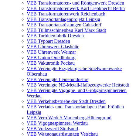
VEB Transformatoren- und Röntgenwerk Dresden
VEB Transformatorenwerk Karl Liebknecht Berlin
VEB Transformatorenwerk Reichenbach
VEB Transportanlagenprojekt Leipzig
VEB Transportausrüstungen Cainsdorf
VEB Tüllmaschinenbau Karl-Marx-Stadt
VEB Turbinenfabrik Dresden
VEB Typoart Dresden
VEB Uhrenwerk Glashütte
VEB Uhrenwerk Weimar
VEB Union Quedlinburg
VEB Vakutronik Pockau
VEB Vereinigte Erzgebirgische Spielwarenwerke
Olbernhau
VEB Vereinigte Leinenindustrie
VEB Vereinigte NE-Metall-Halbzeugwerke Hettstedt
VEB Vereinigte Vigogne- und Grobgarnspinnereien
Werdau
VEB Verkehrsbetriebe der Stadt Dresden
VEB Verlade- und Transportanlagen Paul Fröhlich
Leipzig
VEB Vero Werk 5 Marienberg-Hüttengrund
VEB Vigognespinnerei Werdau
VEB Volkswerft Stralsund
VEB Waggonausrüstungen Vetschau