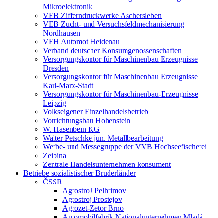
Mikroelektronik
VEB Zifferndruckwerke Aschersleben
VEB Zucht- und Versuchsfeldmechanisierung
Nordhausen
VEH Automot Heidenau
Verband deutscher Konsumgenossenschaften
Versorgungskontor für Maschinenbau Erzeugnisse
Dresden
Versorgungskontor für Maschinenbau Erzeugnisse
Karl-Marx-Stadt
Versorgungskontor für Maschinenbau-Erzeugnisse
Leipzig
Volkseigener Einzelhandelsbetrieb
Vorrichtungsbau Hohenstein
W. Hasenbein KG
Walter Petschke jun. Metallbearbeitung
Werbe- und Messegruppe der VVB Hochseefischerei
Zeibina
Zentrale Handelsunternehmen konsument
Betriebe sozialistischer Bruderländer
ČSSR
AgrostroJ Pelhrimov
Agrostroj Prostejov
Agrozet-Zetor Brno
Automobilfabrik Nationalunternehmen Mladá