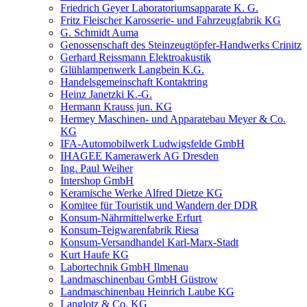
Friedrich Geyer Laboratoriumsapparate K. G.
Fritz Fleischer Karosserie- und Fahrzeugfabrik KG
G. Schmidt Auma
Genossenschaft des Steinzeugtöpfer-Handwerks Crinitz
Gerhard Reissmann Elektroakustik
Glühlampenwerk Langbein K.G.
Handelsgemeinschaft Kontaktring
Heinz Janetzki K.-G.
Hermann Krauss jun. KG
Hermey Maschinen- und Apparatebau Meyer & Co.
KG
IFA-Automobilwerk Ludwigsfelde GmbH
IHAGEE Kamerawerk AG Dresden
Ing. Paul Weiher
Intershop GmbH
Keramische Werke Alfred Dietze KG
Komitee für Touristik und Wandern der DDR
Konsum-Nährmittelwerke Erfurt
Konsum-Teigwarenfabrik Riesa
Konsum-Versandhandel Karl-Marx-Stadt
Kurt Haufe KG
Labortechnik GmbH Ilmenau
Landmaschinenbau GmbH Güstrow
Landmaschinenbau Heinrich Laube KG
Langlotz & Co. KG