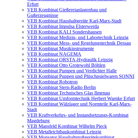
Erfurt
VEB Kombinat Gießereianlagenbau und
Gußerzeugnisse
VEB Kombinat Haushaltgeräte Karl-Marx-Stadt
VEB Kombinat Impulsa Elsterwerda
VEB Kombinat KALI Sondershausen
VEB Kombinat Medizin- und Labortechnik Leipzig
VEB Kombinat Mess- und Regelungstechnik Dessau
VEB Kombinat Musikinstrumente
VEB Kombinat NAGEMA
VEB Kombinat ORSTA-Hydraulik Leipzig
VEB Kombinat Otto Grotewohl Böhlen
VEB Kombinat Pumpen und Verdichter Halle
VEB Kombinat Puppen und Plüschpsielwaren SONNI
VEB Kombinat Robotron
VEB Kombinat Stern-Radio Berlin
VEB Kombinat Technisches Glas Ilmenau
VEB Kombinat Umformtechnik Herbert Warnke Erfurt
VEB Kombinat Wälzlager und Normteile Karl-Marx-
Stadt
VEB Kraftverkehrs- und Instandsetzungs-Kombinat
Magdeburg
VEB Mansfeld Kombinat Wilhelm Pieck
VEB Metalleichtbaukombinat Leipzig
VEB Monsator Haushaltgroßgerätekombinat