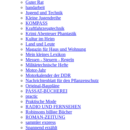
Guter Rat
handarbeit
Jugend und Technik
Kleine Jugendreihe
KOMPASS
Kraftfahrzeugtechnik
Krimi Abenteuer Phantastik
Kultur im Heim
Land und Leute
Magazin für Haus und Wohnung
Mein kleines Lexikon
Messen - Steuern - Regeln
Militärtechnische Hefte
Motor-Jahr
Motorkalender der DDR
Nachrichtenblatt für den Pflanzenschutz
Original-Baupläne
PASSAT-BÜCHEREI
practic
Praktische Mode
RADIO UND FERNSEHEN
Robinsons billige Bücher
ROMAN-ZEITUNG
sammler express
Spannend erzählt