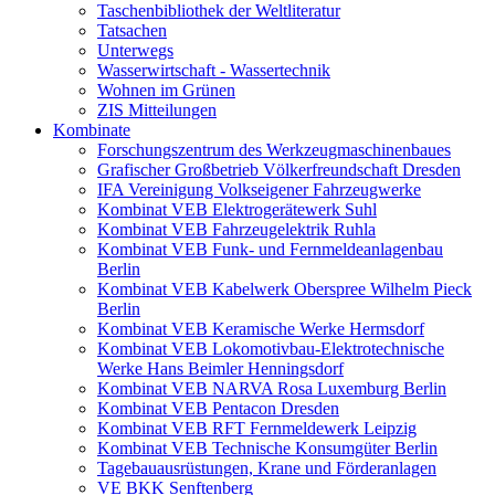
Taschenbibliothek der Weltliteratur
Tatsachen
Unterwegs
Wasserwirtschaft - Wassertechnik
Wohnen im Grünen
ZIS Mitteilungen
Kombinate
Forschungszentrum des Werkzeugmaschinenbaues
Grafischer Großbetrieb Völkerfreundschaft Dresden
IFA Vereinigung Volkseigener Fahrzeugwerke
Kombinat VEB Elektrogerätewerk Suhl
Kombinat VEB Fahrzeugelektrik Ruhla
Kombinat VEB Funk- und Fernmeldeanlagenbau
Berlin
Kombinat VEB Kabelwerk Oberspree Wilhelm Pieck
Berlin
Kombinat VEB Keramische Werke Hermsdorf
Kombinat VEB Lokomotivbau-Elektrotechnische
Werke Hans Beimler Henningsdorf
Kombinat VEB NARVA Rosa Luxemburg Berlin
Kombinat VEB Pentacon Dresden
Kombinat VEB RFT Fernmeldewerk Leipzig
Kombinat VEB Technische Konsumgüter Berlin
Tagebauausrüstungen, Krane und Förderanlagen
VE BKK Senftenberg