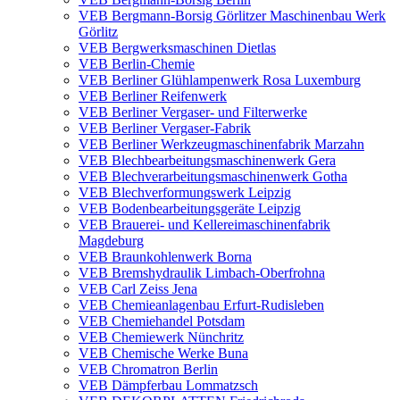
VEB Bergmann-Borsig Görlitzer Maschinenbau Werk
Görlitz
VEB Bergwerksmaschinen Dietlas
VEB Berlin-Chemie
VEB Berliner Glühlampenwerk Rosa Luxemburg
VEB Berliner Reifenwerk
VEB Berliner Vergaser- und Filterwerke
VEB Berliner Vergaser-Fabrik
VEB Berliner Werkzeugmaschinenfabrik Marzahn
VEB Blechbearbeitungsmaschinenwerk Gera
VEB Blechverarbeitungsmaschinenwerk Gotha
VEB Blechverformungswerk Leipzig
VEB Bodenbearbeitungsgeräte Leipzig
VEB Brauerei- und Kellereimaschinenfabrik
Magdeburg
VEB Braunkohlenwerk Borna
VEB Bremshydraulik Limbach-Oberfrohna
VEB Carl Zeiss Jena
VEB Chemieanlagenbau Erfurt-Rudisleben
VEB Chemiehandel Potsdam
VEB Chemiewerk Nünchritz
VEB Chemische Werke Buna
VEB Chromatron Berlin
VEB Dämpferbau Lommatzsch