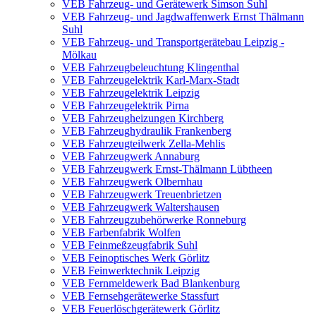
VEB Fahrzeug- und Gerätewerk Simson Suhl
VEB Fahrzeug- und Jagdwaffenwerk Ernst Thälmann
Suhl
VEB Fahrzeug- und Transportgerätebau Leipzig -
Mölkau
VEB Fahrzeugbeleuchtung Klingenthal
VEB Fahrzeugelektrik Karl-Marx-Stadt
VEB Fahrzeugelektrik Leipzig
VEB Fahrzeugelektrik Pirna
VEB Fahrzeugheizungen Kirchberg
VEB Fahrzeughydraulik Frankenberg
VEB Fahrzeugteilwerk Zella-Mehlis
VEB Fahrzeugwerk Annaburg
VEB Fahrzeugwerk Ernst-Thälmann Lübtheen
VEB Fahrzeugwerk Olbernhau
VEB Fahrzeugwerk Treuenbrietzen
VEB Fahrzeugwerk Waltershausen
VEB Fahrzeugzubehörwerke Ronneburg
VEB Farbenfabrik Wolfen
VEB Feinmeßzeugfabrik Suhl
VEB Feinoptisches Werk Görlitz
VEB Feinwerktechnik Leipzig
VEB Fernmeldewerk Bad Blankenburg
VEB Fernsehgerätewerke Stassfurt
VEB Feuerlöschgerätewerk Görlitz