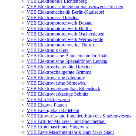
VEB Elektrokohle Lichtenberg
VEB Elektromaschinenbau Sachsenwerk Dresden
VEB Elektromechanik Berlin-Kaulsdorf
VEB Elektromess Dresden
VEB Elektromotorenwerk Dessau
VEB Elektromotorenwerk Hartha
VEB Elektromotorenwerk Oschersleben
VEB Elektromotorenwerk Wernigerode
VEB Elektromotorenwerke Thurm
VEB Elektronik Gera
VEB Elektronische Bauelemente Dorfhain
VEB Elektronische Spezialröhren Leipzig
VEB Elektroschaltgeräte Dresden
VEB Elektroschaltgeräte Grimma
VEB Elektrowärme Altenburg
VEB Elektrowärme Sörnewitz
VEB Elektrowerkzeugbau Eibenstock
VEB Elektrowerkzeuge Sebnitz
VEB Elfa Elsterwerda
VEB Elgawa Plauen
VEB Energiebau Radebeul
VEB Entwurfs- und Ingenieurbüro des Straßenwesens
VEB Erfurter Mälzerei- und Speicherbau
VEB Erntemaschinen Singewitz
VEB Erste Maschinenfabrik Karl-Marx-Stadt