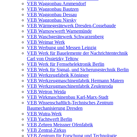
VEB Waggonbau Ammendorf
VEB Waggonbau Bautzen
VEB Waggonbau Dessau
VEB Waggonbau Niesky
VEB Wärmegerätewerk Dresden-Cossebaude
VEB Warnowwerft Warnemünde
VEB Waschgerätewerk Schwarzenberg
VEB Weimar Werk
VEB Werbung und Messen Leipzig
VEB Werk für Bauelemente der Nachrichtentechnik
Carl von Ossietzky Teltow
VEB Werk für Fernsehelektronik Berlin
VEB Werk für Signal- und Sicherungstechnik Berlin
VEB Werkzeugfabrik Königsee
VEB Werkzeugmaschinenfabrik Hermann Matern
VEB Werkzeugmaschinenfabrik Zeulenroda
VEB Wetron Weida
VEB Wirkmaschinenbau Karl-Marx-Stadt
VEB Wissenschaftlich-Technisches Zentrum
Baumechanisierung Dresden
VEB Wutra-Werk
VEB Yachtwerft Berlin
VEB Zehren Meissner Ofenfabrik
VEB Zentral-Zirkus
VEB Zentrum für Forschung und Technologie