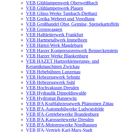
VEB Glühlampenwerk Oberweißbach
VEB Glühlampenwerk Plauen
VEB Glüso-Werke Tambach-Dietharz
VEB Greika Weberei und Veredlung
VEB Großhandel Obst, Gemüse, Speisekartoffeln
VEB Grosswaagen
VEB Halbleiterwerk Frankfurt
VEB Hartmetallwerk Immelborn
VEB Härtol-Werk Magdeburg
VEB Harzer Kompressorenwerk Benneckenstein
VEB Harzer Werke Blankenburg
VEB HAZET Hartzerkleinerungs- und
Keramikmaschinen Zwickau
VEB Hebebühnen Lunzenau
VEB Hebezeugwerk Sebnitz
VEB Hebezeugwerk Suhl
VEB Hochvakuum Dresden
VEB Hydraulik Dippoldiswalde
VEB Hydromat Bannewitz
VEB IFA Kraftfahrzeugwerk Phänomen Zittau
VEB IFA-Automobilwerke Ludwigsfelde
VEB IFA-Getriebewerke Brandenburg
VEB IFA-Karosseriewerke Dresden
VEB IFA-Motorenwerke Nordhausen
VEB IFA-Vertrieb Karl-Marx-Stadt