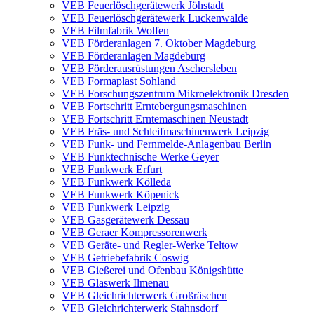
VEB Feuerlöschgerätewerk Jöhstadt
VEB Feuerlöschgerätewerk Luckenwalde
VEB Filmfabrik Wolfen
VEB Förderanlagen 7. Oktober Magdeburg
VEB Förderanlagen Magdeburg
VEB Förderausrüstungen Aschersleben
VEB Formaplast Sohland
VEB Forschungszentrum Mikroelektronik Dresden
VEB Fortschritt Erntebergungsmaschinen
VEB Fortschritt Erntemaschinen Neustadt
VEB Fräs- und Schleifmaschinenwerk Leipzig
VEB Funk- und Fernmelde-Anlagenbau Berlin
VEB Funktechnische Werke Geyer
VEB Funkwerk Erfurt
VEB Funkwerk Kölleda
VEB Funkwerk Köpenick
VEB Funkwerk Leipzig
VEB Gasgerätewerk Dessau
VEB Geraer Kompressorenwerk
VEB Geräte- und Regler-Werke Teltow
VEB Getriebefabrik Coswig
VEB Gießerei und Ofenbau Königshütte
VEB Glaswerk Ilmenau
VEB Gleichrichterwerk Großräschen
VEB Gleichrichterwerk Stahnsdorf