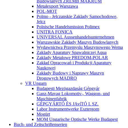
Budowlanych ZREMB MAKRUM
Metalexport Warszawa
POL-MOT
Polmo - Jelczanskie Zaklady Samochodowe,
Jelcz
Polnische Handelsmission Polimex
UNITRA FONICA
UNIVERSAL Aussenhandelsunternehmen
Warszawskie Zakłady Maszyn Budowlanych
Wydawnictwa Przemyslu Maszynowego Wema
Zaklady Aparatury Spawalniczej Aqua
Zaklady Metalowe PREDOM-POLAR
Zakład Opracowań i Produkcji Aparatury
Naukowej
Zakłady Budowy i Naprawy Maszyn
Drogowych MADRO
VR Ungarn
Budapesti Mezögazdaság Gépgyár
Ganz-Mavag Lokomotiv-, Waggon- und
Maschinenfabrik
GÉPGYÁRTÓ ÉS JAvíTÓ I. SZ.
Labor Instrumentwerke Esztergom
Mogürt
MOM Ungarische Optische Werke Budapest
Buch- und Zeitschriftenserien