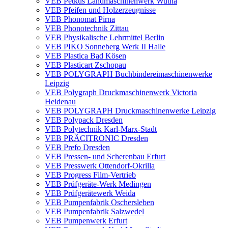
VEB Petkus Landmaschinenwerk Wutha
VEB Pfeifen und Holzerzeugnisse
VEB Phonomat Pirna
VEB Phonotechnik Zittau
VEB Physikalische Lehrmittel Berlin
VEB PIKO Sonneberg Werk II Halle
VEB Plastica Bad Kösen
VEB Plasticart Zschopau
VEB POLYGRAPH Buchbindereimaschinenwerke
Leipzig
VEB Polygraph Druckmaschinenwerk Victoria
Heidenau
VEB POLYGRAPH Druckmaschinenwerke Leipzig
VEB Polypack Dresden
VEB Polytechnik Karl-Marx-Stadt
VEB PRÄCITRONIC Dresden
VEB Prefo Dresden
VEB Pressen- und Scherenbau Erfurt
VEB Presswerk Ottendorf-Okrilla
VEB Progress Film-Vertrieb
VEB Prüfgeräte-Werk Medingen
VEB Prüfgerätewerk Weida
VEB Pumpenfabrik Oschersleben
VEB Pumpenfabrik Salzwedel
VEB Pumpenwerk Erfurt