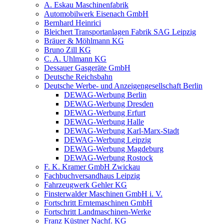
A. Eskau Maschinenfabrik
Automobilwerk Eisenach GmbH
Bernhard Heinrici
Bleichert Transportanlagen Fabrik SAG Leipzig
Bräuer & Möhlmann KG
Bruno Zill KG
C. A. Uhlmann KG
Dessauer Gasgeräte GmbH
Deutsche Reichsbahn
Deutsche Werbe- und Anzeigengesellschaft Berlin
DEWAG-Werbung Berlin
DEWAG-Werbung Dresden
DEWAG-Werbung Erfurt
DEWAG-Werbung Halle
DEWAG-Werbung Karl-Marx-Stadt
DEWAG-Werbung Leipzig
DEWAG-Werbung Magdeburg
DEWAG-Werbung Rostock
F. K. Kramer GmbH Zwickau
Fachbuchversandhaus Leipzig
Fahrzeugwerk Gehler KG
Finsterwalder Maschinen GmbH i. V.
Fortschritt Erntemaschinen GmbH
Fortschritt Landmaschinen-Werke
Franz Küstner Nachf. KG