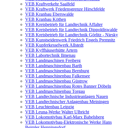
VEB Kraftverkehr Saalfeld
VEB Kraftwerk Friedensgrenze Hirschfelde
VEB Kranbau Eberswalde
VEB Kranbau Köthen
VEB Kreisbetrieb für Landtechnik Affalter
VEB Kreisbetrieb für Landtechnik Dippoldiswalde
VEB Kreisbetrieb für Landtechnik Görlitz - Niesky
VEB Kunstseidenwerk Friedrich Engels Premnitz
VEB Kupferkesselwerk Allstedt
VEB Kyffhäuserhütte Artern
VEB Labortechnik Ilmenau
VEB Landmaschinen Freiberg
VEB Landmaschinenbau Barth
VEB Landmaschinenbau Bernburg
VEB Landmaschinenbau Falkensee
VEB Landmaschinenbau Güstrow
VEB Landmaschinenbau Rotes Banner Döbeln
VEB Landmaschinenbau Torgau
VEB Landtechnische Industrieanlagen Nauen
VEB Landtechnischer Anlagenbau Meiningen
VEB Leuchtenbau Leipzig
VEB Leuna-Werke Walter Ulbricht
VEB Lokomotivbau Karl-Marx Babelsberg
VEB Lokomotivbau-Elektronische Werke Hans
Beimler Henningsdorf