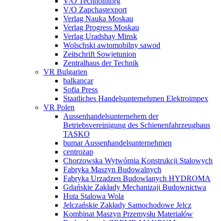
V/O Technointorg
V/O Zapchastexport
Verlag Nauka Moskau
Verlag Progress Moskau
Verlag Uradshay Minsk
Wolschski awtomobilny sawod
Zeitschrift Sowjetunion
Zentralhaus der Technik
VR Bulgarien
balkancar
Sofia Press
Staatliches Handelsunternehmen Elektroimpex
VR Polen
Aussenhandelsunternehem der
Betriebsvereinigung des Schienenfahrzeugbaus
TASKO
bumar Aussenhandelsunternehmen
centrozap
Chorzowska Wytwórnia Konstrukcji Stalowych
Fabryka Maszyn Budowalnych
Fabryka Urzadzen Budowlanych HYDROMA
Gdańskie Zakłady Mechanizaji Budownictwa
Huta Stalowa Wola
Jelczańskie Zakłady Samochodowe Jelcz
Kombinat Maszyn Przemysłu Materiałów