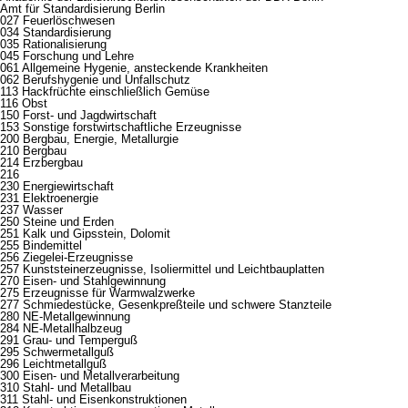
Amt für Standardisierung Berlin
027 Feuerlöschwesen
034 Standardisierung
035 Rationalisierung
045 Forschung und Lehre
061 Allgemeine Hygenie, ansteckende Krankheiten
062 Berufshygenie und Unfallschutz
113 Hackfrüchte einschließlich Gemüse
116 Obst
150 Forst- und Jagdwirtschaft
153 Sonstige forstwirtschaftliche Erzeugnisse
200 Bergbau, Energie, Metallurgie
210 Bergbau
214 Erzbergbau
216
230 Energiewirtschaft
231 Elektroenergie
237 Wasser
250 Steine und Erden
251 Kalk und Gipsstein, Dolomit
255 Bindemittel
256 Ziegelei-Erzeugnisse
257 Kunststeinerzeugnisse, Isoliermittel und Leichtbauplatten
270 Eisen- und Stahlgewinnung
275 Erzeugnisse für Warmwalzwerke
277 Schmiedestücke, Gesenkpreßteile und schwere Stanzteile
280 NE-Metallgewinnung
284 NE-Metallhalbzeug
291 Grau- und Temperguß
295 Schwermetallguß
296 Leichtmetallguß
300 Eisen- und Metallverarbeitung
310 Stahl- und Metallbau
311 Stahl- und Eisenkonstruktionen