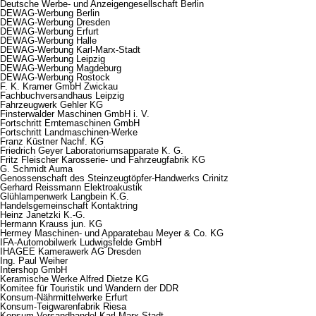
Deutsche Werbe- und Anzeigengesellschaft Berlin
DEWAG-Werbung Berlin
DEWAG-Werbung Dresden
DEWAG-Werbung Erfurt
DEWAG-Werbung Halle
DEWAG-Werbung Karl-Marx-Stadt
DEWAG-Werbung Leipzig
DEWAG-Werbung Magdeburg
DEWAG-Werbung Rostock
F. K. Kramer GmbH Zwickau
Fachbuchversandhaus Leipzig
Fahrzeugwerk Gehler KG
Finsterwalder Maschinen GmbH i. V.
Fortschritt Erntemaschinen GmbH
Fortschritt Landmaschinen-Werke
Franz Küstner Nachf. KG
Friedrich Geyer Laboratoriumsapparate K. G.
Fritz Fleischer Karosserie- und Fahrzeugfabrik KG
G. Schmidt Auma
Genossenschaft des Steinzeugtöpfer-Handwerks Crinitz
Gerhard Reissmann Elektroakustik
Glühlampenwerk Langbein K.G.
Handelsgemeinschaft Kontaktring
Heinz Janetzki K.-G.
Hermann Krauss jun. KG
Hermey Maschinen- und Apparatebau Meyer & Co. KG
IFA-Automobilwerk Ludwigsfelde GmbH
IHAGEE Kamerawerk AG Dresden
Ing. Paul Weiher
Intershop GmbH
Keramische Werke Alfred Dietze KG
Komitee für Touristik und Wandern der DDR
Konsum-Nährmittelwerke Erfurt
Konsum-Teigwarenfabrik Riesa
Konsum-Versandhandel Karl-Marx-Stadt