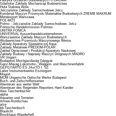
Fabryka Urzadzen Budowlanych HYDROMA
Gdańskie Zakłady Mechanizaji Budownictwa
Huta Stalowa Wola
Jelczańskie Zakłady Samochodowe Jelcz
Kombinat Maszyn Przemysłu Materiałów Budowlanych ZREMB MAKRUM
Metalexport Warszawa
POL-MOT
Polmo - Jelczanskie Zaklady Samochodowe, Jelcz
Polnische Handelsmission Polimex
UNITRA FONICA
UNIVERSAL Aussenhandelsunternehmen
Warszawskie Zakłady Maszyn Budowlanych
Wydawnictwa Przemyslu Maszynowego Wema
Zaklady Aparatury Spawalniczej Aqua
Zaklady Metalowe PREDOM-POLAR
Zakład Opracowań i Produkcji Aparatury Naukowej
Zakłady Budowy i Naprawy Maszyn Drogowych MADRO
VR Ungarn
Budapesti Mezögazdaság Gépgyár
Ganz-Mavag Lokomotiv-, Waggon- und Maschinenfabrik
GÉPGYÁRTÓ ÉS JAvíTÓ I. SZ.
Labor Instrumentwerke Esztergom
Mogürt
MOM Ungarische Optische Werke Budapest
Buch- und Zeitschriftenserien
Abenteuer aus weiter Welt
Abenteuer des fliegenden Reporters Harri Kander
Alex Taschenbücher
alpha
Aquarien und Terrarien
Armee-Rundschau
atze
bb-Taschenbuch
Blaulicht
Brockhaus-Wanderheft