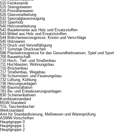
510 Feinkeramik
515 Steingutwaren
516 Porzellanwaren
526 Glasverarbeitung
532 Spezialglaserzeugung
533 Sperrholz
540 Holzverarbeitung
542 Bauelemente aus Holz und Ersatzstoffen
543 Möbel aus Holz und Ersatztstoffen
544 Böttchereierzeugnisse, Kisten und Verschläge
545 Holzwaren
570 Druck und Vervielfältigung
577 Sonstige Drucksachen
588 Plasteerzeugnisse für das Gesundheitswesen, Spiel und Sport
700 Bauwirtschaft
710 Hoch-, Tief- und Straßenbau
711 Hochbauten, Wohnungsbau
716 Brückenbau
717 Straßenbau, Wegebau
730 Schornstein- und Feuerungsbau
732 Lüftung, Kühlung
736 Heizungsanlagen
780 Bauinstallation
781 Be- und Entwässerungsanlagen
830 Schienenbahnen
Kombinatstandard
RGW-Standard
TGL Taschenbücher
Werkstandard
Amt für Standardisierung, Meßwesen und Warenprüfung
ASMW-Vorschriften
Hauptgruppe 0
Hauptgruppe 1
Hauptgruppe 2