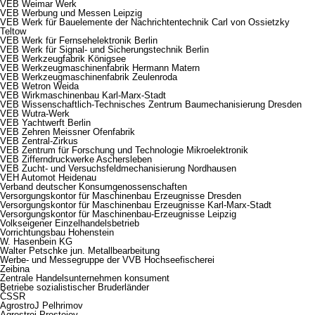
VEB Weimar Werk
VEB Werbung und Messen Leipzig
VEB Werk für Bauelemente der Nachrichtentechnik Carl von Ossietzky
Teltow
VEB Werk für Fernsehelektronik Berlin
VEB Werk für Signal- und Sicherungstechnik Berlin
VEB Werkzeugfabrik Königsee
VEB Werkzeugmaschinenfabrik Hermann Matern
VEB Werkzeugmaschinenfabrik Zeulenroda
VEB Wetron Weida
VEB Wirkmaschinenbau Karl-Marx-Stadt
VEB Wissenschaftlich-Technisches Zentrum Baumechanisierung Dresden
VEB Wutra-Werk
VEB Yachtwerft Berlin
VEB Zehren Meissner Ofenfabrik
VEB Zentral-Zirkus
VEB Zentrum für Forschung und Technologie Mikroelektronik
VEB Zifferndruckwerke Aschersleben
VEB Zucht- und Versuchsfeldmechanisierung Nordhausen
VEH Automot Heidenau
Verband deutscher Konsumgenossenschaften
Versorgungskontor für Maschinenbau Erzeugnisse Dresden
Versorgungskontor für Maschinenbau Erzeugnisse Karl-Marx-Stadt
Versorgungskontor für Maschinenbau-Erzeugnisse Leipzig
Volkseigener Einzelhandelsbetrieb
Vorrichtungsbau Hohenstein
W. Hasenbein KG
Walter Petschke jun. Metallbearbeitung
Werbe- und Messegruppe der VVB Hochseefischerei
Zeibina
Zentrale Handelsunternehmen konsument
Betriebe sozialistischer Bruderländer
ČSSR
AgrostroJ Pelhrimov
Agrostroj Prostejov