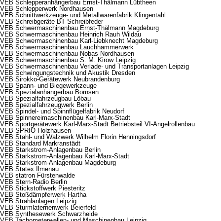
VEB Schlepperanhängerbau Ernst-Thälmann Lübtheen
VEB Schlepperwerk Nordhausen
VEB Schnittwerkzeuge- und Metallwarenfabrik Klingentahl
VEB Schreibgeräte BT Schreibfeder
VEB Schwermaschinenbau Ernst-Thälmann Magdeburg
VEB Schwermaschinenbau Heinrich Rauh Wildau
VEB Schwermaschinenbau Karl-Liebknecht Magdeburg
VEB Schwermaschinenbau Lauchhammerwerk
VEB Schwermaschinenbau Nobas Nordhausen
VEB Schwermaschinenbau S. M. Kirow Leipzig
VEB Schwermaschinenbau Verlade- und Transportanlagen Leipzig
VEB Schwingungstechnik und Akustik Dresden
VEB Sirokko-Gerätewerk Neubrandenburg
VEB Spann- und Biegewerkzeuge
VEB Spezialanhängerbau Bornsen
VEB Spezialfahrzeugbau Löbau
VEB Spezialfahrzeugwerk Berlin
VEB Spindel- und Spinnflügelfabrik Neudorf
VEB Spinnereimaschinenbau Karl-Marx-Stadt
VEB Sportgerätewerk Karl-Marx-Stadt Betriebsteil VI-Angelrollenbau
VEB SPRIO Holzhausen
VEB Stahl- und Walzwerk Wilhelm Florin Henningsdorf
VEB Standard Markranstädt
VEB Starkstrom-Anlagenbau Berlin
VEB Starkstrom-Anlagenbau Karl-Marx-Stadt
VEB Starkstrom-Anlagenbau Magdeburg
VEB Statex Ilmenau
VEB statron Fürstenwalde
VEB Stern-Radio Berlin
VEB Stickstoffwerk Piesteritz
VEB Stoßdämpferwerk Hartha
VEB Strahlanlagen Leipzig
VEB Sturmlaternenwerk Beierfeld
VEB Synthesewerk Schwarzheide
VEB Tachometerwellen- und Maschinenbau Leipzig