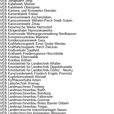
VEB Jenapharm Jena
VEB Kabelwerk Meißen
VEB Kabelwerk Oberspree
VEB Kamera- und Kinowerke Dresden
VEB Kamerafabrik Freital
VEB Karosseriewerk Aschersleben
VEB Karosseriewerk Wilhelm-Pieck-Stadt Guben
VEB Karosseriewerk Zittau
VEB Keramische Werke Hermsdorf
VEB Klingenthaler Harmonikawerke
VEB Kommunale Wohnungsverwaltung Nordhausen
VEB Kompressorenbau Meerane
VEB Kondensatorenwerk Gera
VEB Kraftfahrzeugwerk Ernst Grube Werdau
VEB Kraftfahrzeugwerk Horch Zwickau
VEB Kraftverkehr Saalfeld
VEB Kraftwerk Friedensgrenze Hirschfelde
VEB Kranbau Eberswalde
VEB Kranbau Köthen
VEB Kreisbetrieb für Landtechnik Affalter
VEB Kreisbetrieb für Landtechnik Dippoldiswalde
VEB Kreisbetrieb für Landtechnik Görlitz - Niesky
VEB Kunstseidenwerk Friedrich Engels Premnitz
VEB Kupferkesselwerk Allstedt
VEB Kyffhäuserhütte Artern
VEB Labortechnik Ilmenau
VEB Landmaschinen Freiberg
VEB Landmaschinenbau Barth
VEB Landmaschinenbau Bernburg
VEB Landmaschinenbau Falkensee
VEB Landmaschinenbau Güstrow
VEB Landmaschinenbau Rotes Banner Döbeln
VEB Landmaschinenbau Torgau
VEB Landtechnische Industrieanlagen Nauen
VEB Landtechnischer Anlagenbau Meiningen