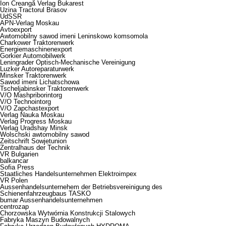
Ion Creangă Verlag Bukarest
Uzina Tractorul Brasov
UdSSR
APN-Verlag Moskau
Avtoexport
Awtomobilny sawod imeni Leninskowo komsomola
Charkower Traktorenwerk
Energiemaschinenexport
Gorkier Automobilwerk
Leningrader Optisch-Mechanische Vereinigung
Luzker Autoreparaturwerk
Minsker Traktorenwerk
Sawod imeni Lichatschowa
Tscheljabinsker Traktorenwerk
V/O Mashpriborintorg
V/O Technointorg
V/O Zapchastexport
Verlag Nauka Moskau
Verlag Progress Moskau
Verlag Uradshay Minsk
Wolschski awtomobilny sawod
Zeitschrift Sowjetunion
Zentralhaus der Technik
VR Bulgarien
balkancar
Sofia Press
Staatliches Handelsunternehmen Elektroimpex
VR Polen
Aussenhandelsunternehem der Betriebsvereinigung des
Schienenfahrzeugbaus TASKO
bumar Aussenhandelsunternehmen
centrozap
Chorzowska Wytwórnia Konstrukcji Stalowych
Fabryka Maszyn Budowalnych