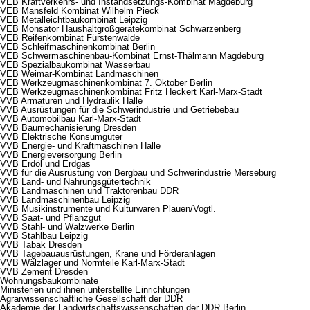
VEB Kraftverkehrs- und Instandsetzungs-Kombinat Magdeburg
VEB Mansfeld Kombinat Wilhelm Pieck
VEB Metalleichtbaukombinat Leipzig
VEB Monsator Haushaltgroßgerätekombinat Schwarzenberg
VEB Reifenkombinat Fürstenwalde
VEB Schleifmaschinenkombinat Berlin
VEB Schwermaschinenbau-Kombinat Ernst-Thälmann Magdeburg
VEB Spezialbaukombinat Wasserbau
VEB Weimar-Kombinat Landmaschinen
VEB Werkzeugmaschinenkombinat 7. Oktober Berlin
VEB Werkzeugmaschinenkombinat Fritz Heckert Karl-Marx-Stadt
VVB Armaturen und Hydraulik Halle
VVB Ausrüstungen für die Schwerindustrie und Getriebebau
VVB Automobilbau Karl-Marx-Stadt
VVB Baumechanisierung Dresden
VVB Elektrische Konsumgüter
VVB Energie- und Kraftmaschinen Halle
VVB Energieversorgung Berlin
VVB Erdöl und Erdgas
VVB für die Ausrüstung von Bergbau und Schwerindustrie Merseburg
VVB Land- und Nahrungsgütertechnik
VVB Landmaschinen und Traktorenbau DDR
VVB Landmaschinenbau Leipzig
VVB Musikinstrumente und Kulturwaren Plauen/Vogtl.
VVB Saat- und Pflanzgut
VVB Stahl- und Walzwerke Berlin
VVB Stahlbau Leipzig
VVB Tabak Dresden
VVB Tagebauausrüstungen, Krane und Förderanlagen
VVB Wälzlager und Normteile Karl-Marx-Stadt
VVB Zement Dresden
Wohnungsbaukombinate
Ministerien und ihnen unterstellte Einrichtungen
Agrarwissenschaftliche Gesellschaft der DDR
Akademie der Landwirtschaftswissenschaften der DDR Berlin