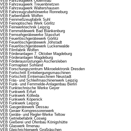
VEB Fahrzeugwerk Olbernhau
VEB Fahrzeugwerk Treuenbrietzen
VEB Fahrzeugwerk Waltershausen
VEB Fahrzeugzubehörwerke Ronneburg
VEB Farbenfabrik Wolfen
VEB Feinmeßzeugfabrik Suhl
VEB Feinoptisches Werk Görlitz
VEB Feinwerktechnik Leipzig
VEB Fernmeldewerk Bad Blankenburg
VEB Fernsehgerätewerke Stassfurt
VEB Feuerlöschgerätewerk Görlitz
VEB Feuerlöschgerätewerk Jöhstadt
VEB Feuerlöschgerätewerk Luckenwalde
VEB Filmfabrik Wolfen
VEB Förderanlagen 7. Oktober Magdeburg
VEB Förderanlagen Magdeburg
VEB Förderausrüstungen Aschersleben
VEB Formaplast Sohland
VEB Forschungszentrum Mikroelektronik Dresden
VEB Fortschritt Erntebergungsmaschinen
VEB Fortschritt Erntemaschinen Neustadt
VEB Fräs- und Schleifmaschinenwerk Leipzig
VEB Funk- und Fernmelde-Anlagenbau Berlin
VEB Funktechnische Werke Geyer
VEB Funkwerk Erfurt
VEB Funkwerk Kölleda
VEB Funkwerk Köpenick
VEB Funkwerk Leipzig
VEB Gasgerätewerk Dessau
VEB Geraer Kompressorenwerk
VEB Geräte- und Regler-Werke Teltow
VEB Getriebefabrik Coswig
VEB Gießerei und Ofenbau Königshütte
VEB Glaswerk Ilmenau
VEB Gleichrichterwerk Großräschen