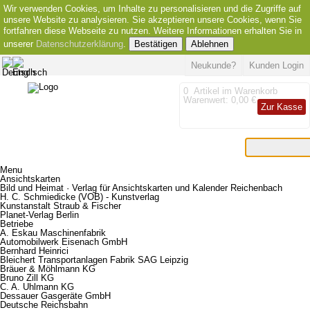
Wir verwenden Cookies, um Inhalte zu personalisieren und die Zugriffe auf
unsere Website zu analysieren. Sie akzeptieren unsere Cookies, wenn Sie
fortfahren diese Webseite zu nutzen. Weitere Informationen erhalten Sie in
unserer
Datenschutzerklärung
.
Bestätigen
Ablehnen
Neukunde?
Kunden Login
0
Artikel im Warenkorb
Warenwert:
0,00 €
Zur Kasse
Menu
Ansichtskarten
Bild und Heimat · Verlag für Ansichtskarten und Kalender Reichenbach
H. C. Schmiedicke (VOB) - Kunstverlag
Kunstanstalt Straub & Fischer
Planet-Verlag Berlin
Betriebe
A. Eskau Maschinenfabrik
Automobilwerk Eisenach GmbH
Bernhard Heinrici
Bleichert Transportanlagen Fabrik SAG Leipzig
Bräuer & Möhlmann KG
Bruno Zill KG
C. A. Uhlmann KG
Dessauer Gasgeräte GmbH
Deutsche Reichsbahn