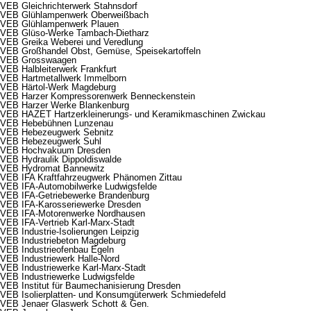
VEB Gleichrichterwerk Stahnsdorf
VEB Glühlampenwerk Oberweißbach
VEB Glühlampenwerk Plauen
VEB Glüso-Werke Tambach-Dietharz
VEB Greika Weberei und Veredlung
VEB Großhandel Obst, Gemüse, Speisekartoffeln
VEB Grosswaagen
VEB Halbleiterwerk Frankfurt
VEB Hartmetallwerk Immelborn
VEB Härtol-Werk Magdeburg
VEB Harzer Kompressorenwerk Benneckenstein
VEB Harzer Werke Blankenburg
VEB HAZET Hartzerkleinerungs- und Keramikmaschinen Zwickau
VEB Hebebühnen Lunzenau
VEB Hebezeugwerk Sebnitz
VEB Hebezeugwerk Suhl
VEB Hochvakuum Dresden
VEB Hydraulik Dippoldiswalde
VEB Hydromat Bannewitz
VEB IFA Kraftfahrzeugwerk Phänomen Zittau
VEB IFA-Automobilwerke Ludwigsfelde
VEB IFA-Getriebewerke Brandenburg
VEB IFA-Karosseriewerke Dresden
VEB IFA-Motorenwerke Nordhausen
VEB IFA-Vertrieb Karl-Marx-Stadt
VEB Industrie-Isolierungen Leipzig
VEB Industriebeton Magdeburg
VEB Industrieofenbau Egeln
VEB Industriewerk Halle-Nord
VEB Industriewerke Karl-Marx-Stadt
VEB Industriewerke Ludwigsfelde
VEB Institut für Baumechanisierung Dresden
VEB Isolierplatten- und Konsumgüterwerk Schmiedefeld
VEB Jenaer Glaswerk Schott & Gen.