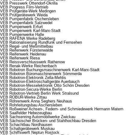
VEB Presswerk Ottendorf-Okrilla
VEB Progress Film-Vertrieb
VEB Prüfgeräte-Werk Medingen
VEB Prüfgerätewerk Weida
VEB Pumpenfabrik Oschersleben
VEB Pumpenfabrik Salzwedel
VEB Pumpenwerk Erfurt
VEB Pumpenwerk Karl-Marx-Stadt
VEB Pumpenwerke Halle
VEB RAFENA Werke Radeberg
VEB Rationalisierung Rundfunk und Fernsehen
VEB Regal- und Meßmittelbau
VEB Reifenwerk Fürstenwalde
VEB Reifenwerk Heidenau
VEB Reifenwerk Riesa
VEB Reissverschlusswerk Rathenow
VEB Renak-Werke Reichenbach
VEB Robotron Buchungsmaschinenwerk Karl-Marx-Stadt
VEB Robotron Büromaschinenwerk Sömmerda
VEB Robotron-Elektronik Zella-Mehlis
VEB Robotron-Elektroschaltgeräte Auerbauch
VEB Robotron-Messelektronik Otto Schön Dresden
VEB Robotron-Secura-Werke Berlin
VEB Robotron-Vertrieb Berlin Werk Stralsund
VEB ROBUR-Werke Zittau
VEB Röhrenwerk Anna Seghers Neuhaus
VEB Rohrleitungsbau Aschersleben
VEB Roßweiner Achsen-, Federn- und Schmiedewerk Hermann Matern
VEB Saalfelder Hebezeugbau
VEB Sachsenring Automobilwerke Zwickau
VEB Sächsischer Brücken- und Stahlhochbau Dresden
VEB Schachtbau Nordhausen
VEB Schaltgerätewerk Muskau
VEB Schiffswerft Neptun Rostock