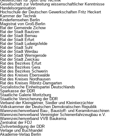
Gesellschaft für Sport und Technik
Gesellschaft zur Verbreitung wissenschaftlicher Kenntnisse
Handelsorganisation
Hochschule der Deutschen Gewerkschaften Fritz Heckert
Kammer der Technik
Kinderfernsehen Berlin
Magistrat von Groß-Berlin
Rat der Gemeinde Zichow
Rat der Stadt Bautzen
Rat der Stadt Bernau
Rat der Stadt Erfurt
Rat der Stadt Ludwigsfelde
Rat der Stadt Suhl
Rat der Stadt Werdau
Rat der Stadt Wernigerode
Rat der Stadt Zwickau
Rat des Bezirkes Erfurt
Rat des Bezirkes Gera
Rat des Bezirkes Schwerin
Rat des Kreises Eberswalde
Rat des Kreises Nordhausen
Rat des Kreises Ribnitz-Damgarten
Sozialistische Einheitspartei Deutschlands
Sparkasse der DDR
Staatliche Galerie Moritzburg
Staatliche Versicherung der DDR
Verband der Kleingärtner, Siedler und Kleintierzüchter
Volkskammer der Deutschen Demokratischen Republik
Warenzeichenverband Bau-, Baustoff- und Keramikmaschinen
Warenzeichenverband Vereinigter Schienenfahrzeugbau e.V.
Warenzeichenverband VVB Baukema
Zentralrat der FDJ
Zivilverteidigung der DDR
Verlage und Buchhandel
Akademie-Verlag Berlin