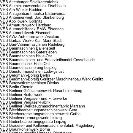
VEB Altenburger Spielkartenfabrik
VEB Aluminiumwarenfabrik Fischbach
VEB Am Wieker Bodden
VEB Anlagenbau Impulsa Elsterwerda
VEB Antennenwerk Bad Blankenburg
VEB Apollowerk Gößnitz
VEB Armaturenwerk Herzberg
VEB Automobilfabrik EMW Eisenach
VEB Automobilwerk Eisenach
VEB AWZ Automobilwerk Zwickau
VEB Barkas-Werke Karl-Marx-Stadt
VEB Bau-Vibriermaschinen Radeberg
VEB Baumaschinen Ballenstedt
VEB Baumaschinen Gatersleben
VEB Baumaschinen Halle-Ost
VEB Baumaschinen- und Ersatzteilhandel Cossebaude
VEB Baumechanik Halle-Ost
VEB Baumechanisierung Leipzig
VEB Baustoffmaschinen Ludwigslust
VEB Bergmann-Borsig Berlin
VEB Bergmann-Borsig Görlitzer Maschinenbau Werk Görlitz
VEB Bergwerksmaschinen Dietlas
VEB Berlin-Chemie
VEB Berliner Glühlampenwerk Rosa Luxemburg
VEB Berliner Reifenwerk
VEB Berliner Vergaser- und Filterwerke
VEB Berliner Vergaser-Fabrik
VEB Berliner Werkzeugmaschinenfabrik Marzahn
VEB Blechbearbeitungsmaschinenwerk Gera
VEB Blechverarbeitungsmaschinenwerk Gotha
VEB Blechverformungswerk Leipzig
VEB Bodenbearbeitungsgeräte Leipzig
VEB Brauerei- und Kellereimaschinenfabrik Magdeburg
VEB Braunkohlenwerk Borna