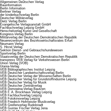
Allgemeinen Deutschen Verlag
Bauinformation
Berlin Information
Berliner Verlag
der kinderbuchverlag Berlin
Deutscher Militärverlag
Dietz Verlag Berlin
Evangelische Verlagsanstalt GmbH
Fachbuchverlag Leipzig GmbH
Henschelverlag Kunst und Gesellschaft
Kongress-Verlag Berlin
Militärverlag der Deutschen Demokratischen Republik
Neuererzentrum des Bezirkswirtschaftsrates Erfurt
Neumann Verlag
S. Hirzel Verlag
Sektion Dienst- und Gebrauchshundewesen
Sportverlag Berlin
Staatsverlag der Deutschen Demokratischen Republik
transpress VEB Verlag für Verkehrswesen Berlin
Union Verlag (VOB)
Urania-Verlag
VEB Bibliographisches Institut Leipzig
VEB Deutscher Landwirtschaftsverlag Berlin
VEB Deutscher Verlag der Wissenschaften Berlin
VEB Deutscher Verlag für Grundstoffindustrie Leipzig
VEB Deutscher Verlag für Musik
VEB Deutscher Zentralverlag
VEB Domowina-Verlag Bautzen
VEB F. A. Brockhaus Verlag Leipzig
VEB Fachbuchverlag Leipzig
VEB Fotokinoverlag Leipzig
VEB Friedrich Hofmeister Musikverlag
VEB Greifenverlag Rudolstadt
VEB Gustav Fischer Verlag Jena