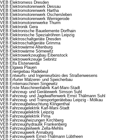
VEB Elektromess Dresden
VEB Elektromotorenwerk Dessau
VEB Elektromotorenwerk Hartha
VEB Elektromotorenwerk Oschersleben
VEB Elektromotorenwerk Wernigerode
VEB Elektromotorenwerke Thurm
VEB Elektronik Gera
VEB Elektronische Bauelemente Dorfhain
VEB Elektronische Spezialröhren Leipzig
VEB Elektroschaltgeräte Dresden
VEB Elektroschaltgeräte Grimma
VEB Elektrowärme Altenburg
VEB Elektrowärme Sörnewitz
VEB Elektrowerkzeugbau Eibenstock
VEB Elektrowerkzeuge Sebnitz
VEB Elfa Elsterwerda
VEB Elgawa Plauen
VEB Energiebau Radebeul
VEB Entwurfs- und Ingenieurbüro des Straßenwesens
VEB Erfurter Mälzerei- und Speicherbau
VEB Erntemaschinen Singewitz
VEB Erste Maschinenfabrik Karl-Marx-Stadt
VEB Fahrzeug- und Gerätewerk Simson Suhl
VEB Fahrzeug- und Jagdwaffenwerk Ernst Thälmann Suhl
VEB Fahrzeug- und Transportgerätebau Leipzig - Mölkau
VEB Fahrzeugbeleuchtung Klingenthal
VEB Fahrzeugelektrik Karl-Marx-Stadt
VEB Fahrzeugelektrik Leipzig
VEB Fahrzeugelektrik Pirna
VEB Fahrzeugheizungen Kirchberg
VEB Fahrzeughydraulik Frankenberg
VEB Fahrzeugteilwerk Zella-Mehlis
VEB Fahrzeugwerk Annaburg
VEB Fahrzeugwerk Ernst-Thälmann Lübtheen