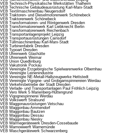
VEB Technisch-Physikalische Werkstätten Thalheim
VEB Technische Gebäudeausrüstung Karl-Marx-Stadt
VEB Textilmaschinenbau Neugersdorf
VEB Traktoren- und Dieselmotorenwerk Schönebeck
VEB Traktorenwerk Schönebeck
VEB Transformatoren- und Röntgenwerk Dresden
VEB Transformatorenwerk Karl Liebknecht Berlin
VEB Transformatorenwerk Reichenbach
VEB Transportanlagenprojekt Leipzig
VEB Transportausrüstungen Cainsdorf
VEB Tüllmaschinenbau Karl-Marx-Stadt
VEB Turbinenfabrik Dresden
VEB Typoart Dresden
VEB Uhrenwerk Glashütte
VEB Uhrenwerk Weimar
VEB Union Quedlinburg
VEB Vakutronik Pockau
VEB Vereinigte Erzgebirgische Spielwarenwerke Olbernhau
VEB Vereinigte Leinenindustrie
VEB Vereinigte NE-Metall-Halbzeugwerke Hettstedt
VEB Vereinigte Vigogne- und Grobgarnspinnereien Werdau
VEB Verkehrsbetriebe der Stadt Dresden
VEB Verlade- und Transportanlagen Paul Fröhlich Leipzig
VEB Vero Werk 5 Marienberg-Hüttengrund
VEB Vigognespinnerei Werdau
VEB Volkswerft Stralsund
VEB Waggonausrüstungen Vetschau
VEB Waggonbau Ammendorf
VEB Waggonbau Bautzen
VEB Waggonbau Dessau
VEB Waggonbau Niesky
VEB Wärmegerätewerk Dresden-Cossebaude
VEB Warnowwerft Warnemünde
VEB Waschgerätewerk Schwarzenberg