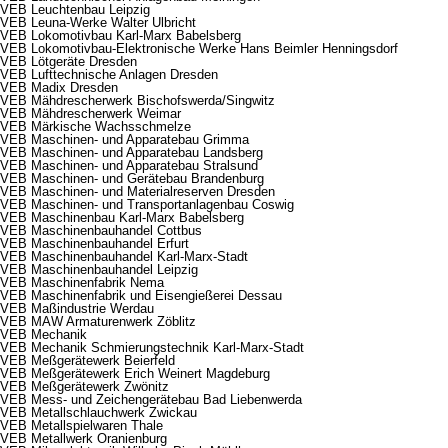
VEB Leuchtenbau Leipzig
VEB Leuna-Werke Walter Ulbricht
VEB Lokomotivbau Karl-Marx Babelsberg
VEB Lokomotivbau-Elektronische Werke Hans Beimler Henningsdorf
VEB Lötgeräte Dresden
VEB Lufttechnische Anlagen Dresden
VEB Madix Dresden
VEB Mähdrescherwerk Bischofswerda/Singwitz
VEB Mähdrescherwerk Weimar
VEB Märkische Wachsschmelze
VEB Maschinen- und Apparatebau Grimma
VEB Maschinen- und Apparatebau Landsberg
VEB Maschinen- und Apparatebau Stralsund
VEB Maschinen- und Gerätebau Brandenburg
VEB Maschinen- und Materialreserven Dresden
VEB Maschinen- und Transportanlagenbau Coswig
VEB Maschinenbau Karl-Marx Babelsberg
VEB Maschinenbauhandel Cottbus
VEB Maschinenbauhandel Erfurt
VEB Maschinenbauhandel Karl-Marx-Stadt
VEB Maschinenbauhandel Leipzig
VEB Maschinenfabrik Nema
VEB Maschinenfabrik und Eisengießerei Dessau
VEB Maßindustrie Werdau
VEB MAW Armaturenwerk Zöblitz
VEB Mechanik
VEB Mechanik Schmierungstechnik Karl-Marx-Stadt
VEB Meßgerätewerk Beierfeld
VEB Meßgerätewerk Erich Weinert Magdeburg
VEB Meßgerätewerk Zwönitz
VEB Mess- und Zeichengerätebau Bad Liebenwerda
VEB Metallschlauchwerk Zwickau
VEB Metallspielwaren Thale
VEB Metallwerk Oranienburg