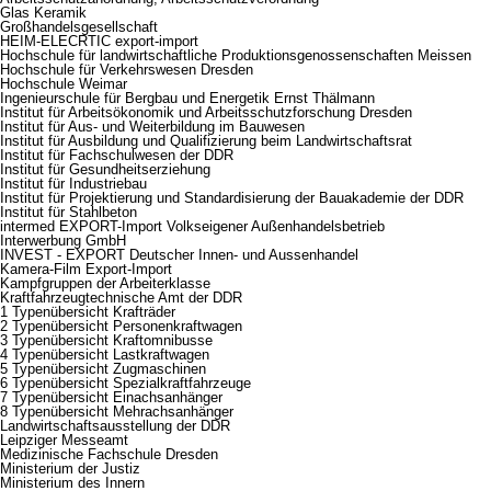
Glas Keramik
Großhandelsgesellschaft
HEIM-ELECRTIC export-import
Hochschule für landwirtschaftliche Produktionsgenossenschaften Meissen
Hochschule für Verkehrswesen Dresden
Hochschule Weimar
Ingenieurschule für Bergbau und Energetik Ernst Thälmann
Institut für Arbeitsökonomik und Arbeitsschutzforschung Dresden
Institut für Aus- und Weiterbildung im Bauwesen
Institut für Ausbildung und Qualifizierung beim Landwirtschaftsrat
Institut für Fachschulwesen der DDR
Institut für Gesundheitserziehung
Institut für Industriebau
Institut für Projektierung und Standardisierung der Bauakademie der DDR
Institut für Stahlbeton
intermed EXPORT-Import Volkseigener Außenhandelsbetrieb
Interwerbung GmbH
INVEST - EXPORT Deutscher Innen- und Aussenhandel
Kamera-Film Export-Import
Kampfgruppen der Arbeiterklasse
Kraftfahrzeugtechnische Amt der DDR
1 Typenübersicht Krafträder
2 Typenübersicht Personenkraftwagen
3 Typenübersicht Kraftomnibusse
4 Typenübersicht Lastkraftwagen
5 Typenübersicht Zugmaschinen
6 Typenübersicht Spezialkraftfahrzeuge
7 Typenübersicht Einachsanhänger
8 Typenübersicht Mehrachsanhänger
Landwirtschaftsausstellung der DDR
Leipziger Messeamt
Medizinische Fachschule Dresden
Ministerium der Justiz
Ministerium des Innern