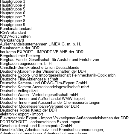
Hauptgruppe 3
Hauptgruppe 4
Hauptgruppe 5
Hauptgruppe 6
Hauptgruppe 7
Hauptgruppe 8
Hauptgruppe 9
Kombinatstandard
RGW-Standard
WBV-Vorschriften
Werkstandard
Außenhandelsunternehmen LIMEX G. m. b. H.
Bauakademie der DDR
baukema EXPORT - IMPORT VE AHB der DDR
Bergakademie Freiberg
Bergbau-Handel Gesellschaft für Ausfuhr und Einfuhr von
Bergbauerzeugnissen m. b. H.
Christlich-Demokratische Union Deutschlands
Deutsche Akademie der Wissenschaften der DDR
Deutsche Export- und Importgesellschaft Feinmechanik-Optik mbh
Deutsche Film-Aktiengesellschaft
Deutsche Kamera- und ORWO-Film-Export GmbH
Deutsche Kamera-Aussenhandelsgesellschaft mbH
Deutsche Volkspolizei
Deutsche Waren - Vertriebsgesellschaft mbH
Deutscher Innen- und Außenhandel WMW Export
Deutscher Innen- und Aussenhandel Chemieausrüstungen
Deutscher Modelleisenbahn-Verband der DDR
Deutsches Rotes Kreuz der DDR
elektronik export - import
Elektrotechnik Export - Import Volkseigener Außenhandelsbetrieb der DDR
FORTSCHRITT Landmaschinen Export-Import
Geschenkdienst- und Kleinexporte GmbH
Gesetzblätter, Arbeitsschutz- und Brandschutzanordnungen,
Arbeitsschutzanordnung, Arbeitsschutzverordnung