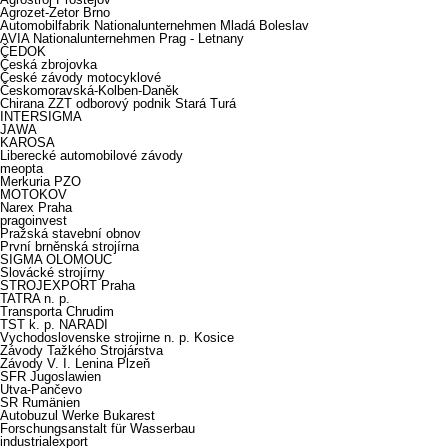
Agrozet-Zetor Brno
Automobilfabrik Nationalunternehmen Mladá Boleslav
AVIA Nationalunternehmen Prag - Letnany
ČEDOK
Česká zbrojovka
České závody motocyklové
Českomoravská-Kolben-Daněk
Chirana ZZT odborový podnik Stará Turá
INTERSIGMA
JAWA
KAROSA
Liberecké automobilové závody
meopta
Merkuria PZO
MOTOKOV
Narex Praha
pragoinvest
Pražská stavební obnov
První brněnská strojírna
SIGMA OLOMOUC
Slovácké strojírny
STROJEXPORT Praha
TATRA n. p.
Transporta Chrudim
TST k. p. NARADI
Vychodoslovenske strojirne n. p. Kosice
Závody Tažkého Strojárstva
Závody V. I. Lenina Plzeň
SFR Jugoslawien
Utva-Pančevo
SR Rumänien
Autobuzul Werke Bukarest
Forschungsanstalt für Wasserbau
industrialexport