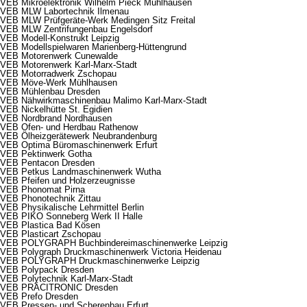
VEB Mikroelektronik Wilhelm Pieck Mühlhausen
VEB MLW Labortechnik Ilmenau
VEB MLW Prüfgeräte-Werk Medingen Sitz Freital
VEB MLW Zentrifungenbau Engelsdorf
VEB Modell-Konstrukt Leipzig
VEB Modellspielwaren Marienberg-Hüttengrund
VEB Motorenwerk Cunewalde
VEB Motorenwerk Karl-Marx-Stadt
VEB Motorradwerk Zschopau
VEB Möve-Werk Mühlhausen
VEB Mühlenbau Dresden
VEB Nähwirkmaschinenbau Malimo Karl-Marx-Stadt
VEB Nickelhütte St. Egidien
VEB Nordbrand Nordhausen
VEB Ofen- und Herdbau Rathenow
VEB Ölheizgerätewerk Neubrandenburg
VEB Optima Büromaschinenwerk Erfurt
VEB Pektinwerk Gotha
VEB Pentacon Dresden
VEB Petkus Landmaschinenwerk Wutha
VEB Pfeifen und Holzerzeugnisse
VEB Phonomat Pirna
VEB Phonotechnik Zittau
VEB Physikalische Lehrmittel Berlin
VEB PIKO Sonneberg Werk II Halle
VEB Plastica Bad Kösen
VEB Plasticart Zschopau
VEB POLYGRAPH Buchbindereimaschinenwerke Leipzig
VEB Polygraph Druckmaschinenwerk Victoria Heidenau
VEB POLYGRAPH Druckmaschinenwerke Leipzig
VEB Polypack Dresden
VEB Polytechnik Karl-Marx-Stadt
VEB PRÄCITRONIC Dresden
VEB Prefo Dresden
VEB Pressen- und Scherenbau Erfurt