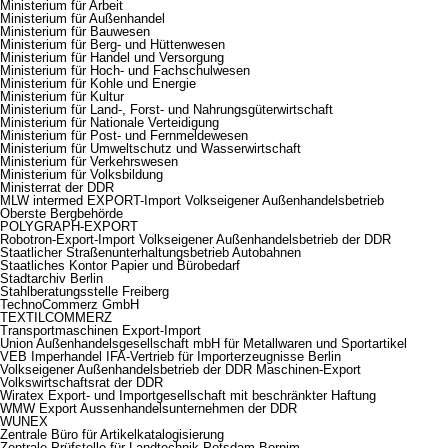
Ministerium für Arbeit
Ministerium für Außenhandel
Ministerium für Bauwesen
Ministerium für Berg- und Hüttenwesen
Ministerium für Handel und Versorgung
Ministerium für Hoch- und Fachschulwesen
Ministerium für Kohle und Energie
Ministerium für Kultur
Ministerium für Land-, Forst- und Nahrungsgüterwirtschaft
Ministerium für Nationale Verteidigung
Ministerium für Post- und Fernmeldewesen
Ministerium für Umweltschutz und Wasserwirtschaft
Ministerium für Verkehrswesen
Ministerium für Volksbildung
Ministerrat der DDR
MLW intermed EXPORT-Import Volkseigener Außenhandelsbetrieb
Oberste Bergbehörde
POLYGRAPH-EXPORT
Robotron-Export-Import Volkseigener Außenhandelsbetrieb der DDR
Staatlicher Straßenunterhaltungsbetrieb Autobahnen
Staatliches Kontor Papier und Bürobedarf
Stadtarchiv Berlin
Stahlberatungsstelle Freiberg
TechnoCommerz GmbH
TEXTILCOMMERZ
Transportmaschinen Export-Import
Union Außenhandelsgesellschaft mbH für Metallwaren und Sportartikel
VEB Imperhandel IFA-Vertrieb für Importerzeugnisse Berlin
Volkseigener Außenhandelsbetrieb der DDR Maschinen-Export
Volkswirtschaftsrat der DDR
Wiratex Export- und Importgesellschaft mit beschränkter Haftung
WMW Export Aussenhandelsunternehmen der DDR
WUNEX
Zentrale Büro für Artikelkatalogisierung
Zentrale Prüfstelle für Landtechnik Potsdam-Bornim