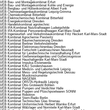
VEB Bau- und Montagekombinat Erfurt
VEB Bau- und Montagekombinat Kohle und Energie
VEB Bergbau- und Hüttenkombinat Albert Funk
VEB Chemieanlagenbaukombinat Leipzig-Grimma
VEB Chemiekombinat Bitterfeld
VEB Elektrochemisches Kombinat Bitterfeld
VEB Energiekombinat Dresden
VEB Handelskombinat agrotechnic
VEB IFA-Kombinat Nutzkraftwagen Ludwigsfelde
VEB IFA-Kombinat Personenkraftwagen Karl-Marx-Stadt
VEB Ingenieurtief- und Verkehrsbaukombinat Fritz Heckert Karl-Marx-Stadt
VEB Kombinat Agrochemie Piesteritz
VEB Kombinat Baumechanisierung Dresden
VEB Kombinat Berliner Verkehrsbetriebe
VEB Kombinat Elektromaschinenbau Dresden
VEB Kombinat Fortschritt Landmaschinen Neustadt
VEB Kombinat für Landtechnische Instandhaltung Erfurt
VEB Kombinat Gießereianlagenbau und Gußerzeugnisse
VEB Kombinat Haushaltgeräte Karl-Marx-Stadt
VEB Kombinat Impulsa Elsterwerda
VEB Kombinat KALI Sondershausen
VEB Kombinat Medizin- und Labortechnik Leipzig
VEB Kombinat Mess- und Regelungstechnik Dessau
VEB Kombinat Musikinstrumente
VEB Kombinat NAGEMA
VEB Kombinat ORSTA-Hydraulik Leipzig
VEB Kombinat Otto Grotewohl Böhlen
VEB Kombinat Pumpen und Verdichter Halle
VEB Kombinat Puppen und Plüschpsielwaren SONNI
VEB Kombinat Robotron
VEB Kombinat Stern-Radio Berlin
VEB Kombinat Technisches Glas Ilmenau
VEB Kombinat Umformtechnik Herbert Warnke Erfurt
VEB Kombinat Wälzlager und Normteile Karl-Marx-Stadt