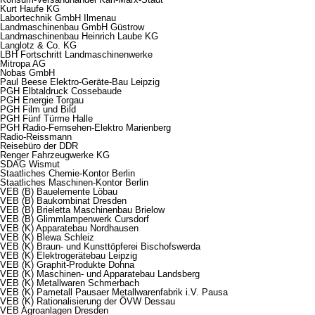
Kurt Haufe KG
Labortechnik GmbH Ilmenau
Landmaschinenbau GmbH Güstrow
Landmaschinenbau Heinrich Laube KG
Langlotz & Co. KG
LBH Fortschritt Landmaschinenwerke
Mitropa AG
Nobas GmbH
Paul Beese Elektro-Geräte-Bau Leipzig
PGH Elbtaldruck Cossebaude
PGH Energie Torgau
PGH Film und Bild
PGH Fünf Türme Halle
PGH Radio-Fernsehen-Elektro Marienberg
Radio-Reissmann
Reisebüro der DDR
Renger Fahrzeugwerke KG
SDAG Wismut
Staatliches Chemie-Kontor Berlin
Staatliches Maschinen-Kontor Berlin
VEB (B) Bauelemente Löbau
VEB (B) Baukombinat Dresden
VEB (B) Brieletta Maschinenbau Brielow
VEB (B) Glimmlampenwerk Cursdorf
VEB (K) Apparatebau Nordhausen
VEB (K) Blewa Schleiz
VEB (K) Braun- und Kunsttöpferei Bischofswerda
VEB (K) Elektrogerätebau Leipzig
VEB (K) Graphit-Produkte Dohna
VEB (K) Maschinen- und Apparatebau Landsberg
VEB (K) Metallwaren Schmerbach
VEB (K) Pametall Pausaer Metallwarenfabrik i.V. Pausa
VEB (K) Rationalisierung der ÖVW Dessau
VEB Agroanlagen Dresden