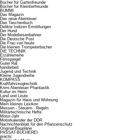
Bücher für Gartenfreunde
Bücher für Kleintierfreunde
BUMMI
Das Magazin
Das neue Abenteuer
Das Taschenbuch
Delikte Indizen Ermittlungen
Der Hund
Der Modelleisenbahner
Die Deutsche Post
Die Frau von heute
Die kleinen Trompeterbücher
DIE TECHNIK
Erzählerreihe
Filmspiegel
Guter Rat
handarbeit
Jugend und Technik
Kleine Jugendreihe
KOMPASS
Kraftfahrzeugtechnik
Krimi Abenteuer Phantastik
Kultur im Heim
Land und Leute
Magazin für Haus und Wohnung
Mein kleines Lexikon
Messen - Steuern - Regeln
Militärtechnische Hefte
Motor-Jahr
Motorkalender der DDR
Nachrichtenblatt für den Pflanzenschutz
Original-Baupläne
PASSAT-BÜCHEREI
practic