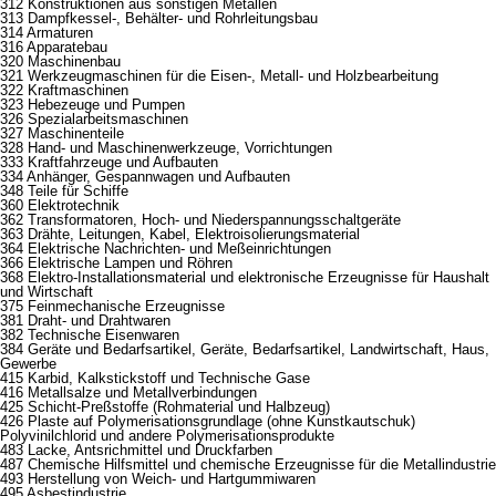
312 Konstruktionen aus sonstigen Metallen
313 Dampfkessel-, Behälter- und Rohrleitungsbau
314 Armaturen
316 Apparatebau
320 Maschinenbau
321 Werkzeugmaschinen für die Eisen-, Metall- und Holzbearbeitung
322 Kraftmaschinen
323 Hebezeuge und Pumpen
326 Spezialarbeitsmaschinen
327 Maschinenteile
328 Hand- und Maschinenwerkzeuge, Vorrichtungen
333 Kraftfahrzeuge und Aufbauten
334 Anhänger, Gespannwagen und Aufbauten
348 Teile für Schiffe
360 Elektrotechnik
362 Transformatoren, Hoch- und Niederspannungsschaltgeräte
363 Drähte, Leitungen, Kabel, Elektroisolierungsmaterial
364 Elektrische Nachrichten- und Meßeinrichtungen
366 Elektrische Lampen und Röhren
368 Elektro-Installationsmaterial und elektronische Erzeugnisse für Haushalt
und Wirtschaft
375 Feinmechanische Erzeugnisse
381 Draht- und Drahtwaren
382 Technische Eisenwaren
384 Geräte und Bedarfsartikel, Geräte, Bedarfsartikel, Landwirtschaft, Haus,
Gewerbe
415 Karbid, Kalkstickstoff und Technische Gase
416 Metallsalze und Metallverbindungen
425 Schicht-Preßstoffe (Rohmaterial und Halbzeug)
426 Plaste auf Polymerisationsgrundlage (ohne Kunstkautschuk)
Polyvinilchlorid und andere Polymerisationsprodukte
483 Lacke, Antsrichmittel und Druckfarben
487 Chemische Hilfsmittel und chemische Erzeugnisse für die Metallindustrie
493 Herstellung von Weich- und Hartgummiwaren
495 Asbestindustrie