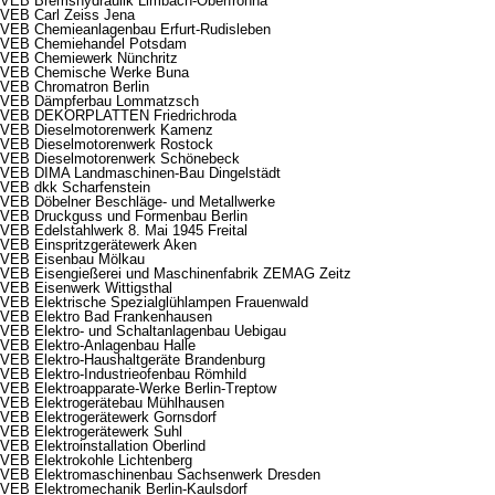
VEB Bremshydraulik Limbach-Oberfrohna
VEB Carl Zeiss Jena
VEB Chemieanlagenbau Erfurt-Rudisleben
VEB Chemiehandel Potsdam
VEB Chemiewerk Nünchritz
VEB Chemische Werke Buna
VEB Chromatron Berlin
VEB Dämpferbau Lommatzsch
VEB DEKORPLATTEN Friedrichroda
VEB Dieselmotorenwerk Kamenz
VEB Dieselmotorenwerk Rostock
VEB Dieselmotorenwerk Schönebeck
VEB DIMA Landmaschinen-Bau Dingelstädt
VEB dkk Scharfenstein
VEB Döbelner Beschläge- und Metallwerke
VEB Druckguss und Formenbau Berlin
VEB Edelstahlwerk 8. Mai 1945 Freital
VEB Einspritzgerätewerk Aken
VEB Eisenbau Mölkau
VEB Eisengießerei und Maschinenfabrik ZEMAG Zeitz
VEB Eisenwerk Wittigsthal
VEB Elektrische Spezialglühlampen Frauenwald
VEB Elektro Bad Frankenhausen
VEB Elektro- und Schaltanlagenbau Uebigau
VEB Elektro-Anlagenbau Halle
VEB Elektro-Haushaltgeräte Brandenburg
VEB Elektro-Industrieofenbau Römhild
VEB Elektroapparate-Werke Berlin-Treptow
VEB Elektrogerätebau Mühlhausen
VEB Elektrogerätewerk Gornsdorf
VEB Elektrogerätewerk Suhl
VEB Elektroinstallation Oberlind
VEB Elektrokohle Lichtenberg
VEB Elektromaschinenbau Sachsenwerk Dresden
VEB Elektromechanik Berlin-Kaulsdorf