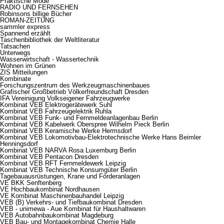
Praktische Mode
RADIO UND FERNSEHEN
Robinsons billige Bücher
ROMAN-ZEITUNG
sammler express
Spannend erzählt
Taschenbibliothek der Weltliteratur
Tatsachen
Unterwegs
Wasserwirtschaft - Wassertechnik
Wohnen im Grünen
ZIS Mitteilungen
Kombinate
Forschungszentrum des Werkzeugmaschinenbaues
Grafischer Großbetrieb Völkerfreundschaft Dresden
IFA Vereinigung Volkseigener Fahrzeugwerke
Kombinat VEB Elektrogerätewerk Suhl
Kombinat VEB Fahrzeugelektrik Ruhla
Kombinat VEB Funk- und Fernmeldeanlagenbau Berlin
Kombinat VEB Kabelwerk Oberspree Wilhelm Pieck Berlin
Kombinat VEB Keramische Werke Hermsdorf
Kombinat VEB Lokomotivbau-Elektrotechnische Werke Hans Beimler
Henningsdorf
Kombinat VEB NARVA Rosa Luxemburg Berlin
Kombinat VEB Pentacon Dresden
Kombinat VEB RFT Fernmeldewerk Leipzig
Kombinat VEB Technische Konsumgüter Berlin
Tagebauausrüstungen, Krane und Förderanlagen
VE BKK Senftenberg
VE Hochbaukombinat Nordhausen
VE Kombinat Maschinenbauhandel Leipzig
VEB (B) Verkehrs- und Tiefbaukombinat Dresden
VEB - unimewa - Aue Kombinat für Haushaltwaren
VEB Autobahnbaukombinat Magdeburg
VEB Bau- und Montagekombinat Chemie Halle