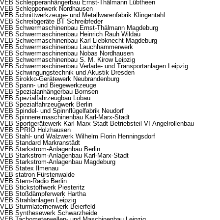
VEB Schlepperanhängerbau Ernst-Thälmann Lübtheen
VEB Schlepperwerk Nordhausen
VEB Schnittwerkzeuge- und Metallwarenfabrik Klingentahl
VEB Schreibgeräte BT Schreibfeder
VEB Schwermaschinenbau Ernst-Thälmann Magdeburg
VEB Schwermaschinenbau Heinrich Rauh Wildau
VEB Schwermaschinenbau Karl-Liebknecht Magdeburg
VEB Schwermaschinenbau Lauchhammerwerk
VEB Schwermaschinenbau Nobas Nordhausen
VEB Schwermaschinenbau S. M. Kirow Leipzig
VEB Schwermaschinenbau Verlade- und Transportanlagen Leipzig
VEB Schwingungstechnik und Akustik Dresden
VEB Sirokko-Gerätewerk Neubrandenburg
VEB Spann- und Biegewerkzeuge
VEB Spezialanhängerbau Bornsen
VEB Spezialfahrzeugbau Löbau
VEB Spezialfahrzeugwerk Berlin
VEB Spindel- und Spinnflügelfabrik Neudorf
VEB Spinnereimaschinenbau Karl-Marx-Stadt
VEB Sportgerätewerk Karl-Marx-Stadt Betriebsteil VI-Angelrollenbau
VEB SPRIO Holzhausen
VEB Stahl- und Walzwerk Wilhelm Florin Henningsdorf
VEB Standard Markranstädt
VEB Starkstrom-Anlagenbau Berlin
VEB Starkstrom-Anlagenbau Karl-Marx-Stadt
VEB Starkstrom-Anlagenbau Magdeburg
VEB Statex Ilmenau
VEB statron Fürstenwalde
VEB Stern-Radio Berlin
VEB Stickstoffwerk Piesteritz
VEB Stoßdämpferwerk Hartha
VEB Strahlanlagen Leipzig
VEB Sturmlaternenwerk Beierfeld
VEB Synthesewerk Schwarzheide
VEB Tachometerwellen- und Maschinenbau Leipzig