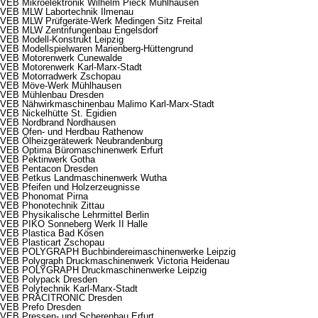
VEB Mikroelektronik Wilhelm Pieck Mühlhausen
VEB MLW Labortechnik Ilmenau
VEB MLW Prüfgeräte-Werk Medingen Sitz Freital
VEB MLW Zentrifungenbau Engelsdorf
VEB Modell-Konstrukt Leipzig
VEB Modellspielwaren Marienberg-Hüttengrund
VEB Motorenwerk Cunewalde
VEB Motorenwerk Karl-Marx-Stadt
VEB Motorradwerk Zschopau
VEB Möve-Werk Mühlhausen
VEB Mühlenbau Dresden
VEB Nähwirkmaschinenbau Malimo Karl-Marx-Stadt
VEB Nickelhütte St. Egidien
VEB Nordbrand Nordhausen
VEB Ofen- und Herdbau Rathenow
VEB Ölheizgerätewerk Neubrandenburg
VEB Optima Büromaschinenwerk Erfurt
VEB Pektinwerk Gotha
VEB Pentacon Dresden
VEB Petkus Landmaschinenwerk Wutha
VEB Pfeifen und Holzerzeugnisse
VEB Phonomat Pirna
VEB Phonotechnik Zittau
VEB Physikalische Lehrmittel Berlin
VEB PIKO Sonneberg Werk II Halle
VEB Plastica Bad Kösen
VEB Plasticart Zschopau
VEB POLYGRAPH Buchbindereimaschinenwerke Leipzig
VEB Polygraph Druckmaschinenwerk Victoria Heidenau
VEB POLYGRAPH Druckmaschinenwerke Leipzig
VEB Polypack Dresden
VEB Polytechnik Karl-Marx-Stadt
VEB PRÄCITRONIC Dresden
VEB Prefo Dresden
VEB Pressen- und Scherenbau Erfurt