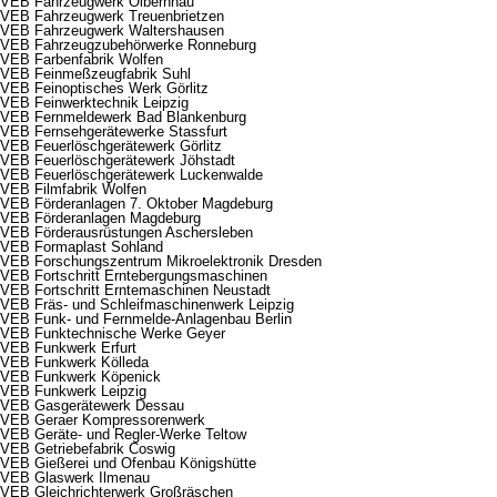
VEB Fahrzeugwerk Olbernhau
VEB Fahrzeugwerk Treuenbrietzen
VEB Fahrzeugwerk Waltershausen
VEB Fahrzeugzubehörwerke Ronneburg
VEB Farbenfabrik Wolfen
VEB Feinmeßzeugfabrik Suhl
VEB Feinoptisches Werk Görlitz
VEB Feinwerktechnik Leipzig
VEB Fernmeldewerk Bad Blankenburg
VEB Fernsehgerätewerke Stassfurt
VEB Feuerlöschgerätewerk Görlitz
VEB Feuerlöschgerätewerk Jöhstadt
VEB Feuerlöschgerätewerk Luckenwalde
VEB Filmfabrik Wolfen
VEB Förderanlagen 7. Oktober Magdeburg
VEB Förderanlagen Magdeburg
VEB Förderausrüstungen Aschersleben
VEB Formaplast Sohland
VEB Forschungszentrum Mikroelektronik Dresden
VEB Fortschritt Erntebergungsmaschinen
VEB Fortschritt Erntemaschinen Neustadt
VEB Fräs- und Schleifmaschinenwerk Leipzig
VEB Funk- und Fernmelde-Anlagenbau Berlin
VEB Funktechnische Werke Geyer
VEB Funkwerk Erfurt
VEB Funkwerk Kölleda
VEB Funkwerk Köpenick
VEB Funkwerk Leipzig
VEB Gasgerätewerk Dessau
VEB Geraer Kompressorenwerk
VEB Geräte- und Regler-Werke Teltow
VEB Getriebefabrik Coswig
VEB Gießerei und Ofenbau Königshütte
VEB Glaswerk Ilmenau
VEB Gleichrichterwerk Großräschen