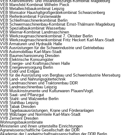
VEB Kraftverkehrs- und Instandsetzungs-Kombinat Magdeburg
VEB Mansfeld Kombinat Wilhelm Pieck
VEB Metalleichtbaukombinat Leipzig
VEB Monsator Haushaltgroßgerätekombinat Schwarzenberg
VEB Reifenkombinat Fürstenwalde
VEB Schleifmaschinenkombinat Berlin
VEB Schwermaschinenbau-Kombinat Ernst-Thälmann Magdeburg
VEB Spezialbaukombinat Wasserbau
VEB Weimar-Kombinat Landmaschinen
VEB Werkzeugmaschinenkombinat 7. Oktober Berlin
VEB Werkzeugmaschinenkombinat Fritz Heckert Karl-Marx-Stadt
VVB Armaturen und Hydraulik Halle
VVB Ausrüstungen für die Schwerindustrie und Getriebebau
VVB Automobilbau Karl-Marx-Stadt
VVB Baumechanisierung Dresden
VVB Elektrische Konsumgüter
VVB Energie- und Kraftmaschinen Halle
VVB Energieversorgung Berlin
VVB Erdöl und Erdgas
VVB für die Ausrüstung von Bergbau und Schwerindustrie Merseburg
VVB Land- und Nahrungsgütertechnik
VVB Landmaschinen und Traktorenbau DDR
VVB Landmaschinenbau Leipzig
VVB Musikinstrumente und Kulturwaren Plauen/Vogtl.
VVB Saat- und Pflanzgut
VVB Stahl- und Walzwerke Berlin
VVB Stahlbau Leipzig
VVB Tabak Dresden
VVB Tagebauausrüstungen, Krane und Förderanlagen
VVB Wälzlager und Normteile Karl-Marx-Stadt
VVB Zement Dresden
Wohnungsbaukombinate
Ministerien und ihnen unterstellte Einrichtungen
Agrarwissenschaftliche Gesellschaft der DDR
Akademie der Landwirtschaftswissenschaften der DDR Berlin