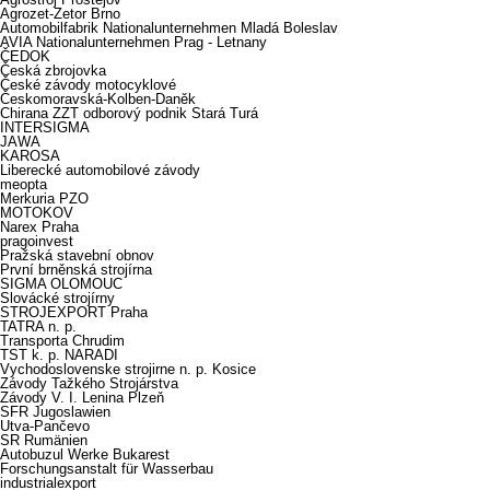
Agrozet-Zetor Brno
Automobilfabrik Nationalunternehmen Mladá Boleslav
AVIA Nationalunternehmen Prag - Letnany
ČEDOK
Česká zbrojovka
České závody motocyklové
Českomoravská-Kolben-Daněk
Chirana ZZT odborový podnik Stará Turá
INTERSIGMA
JAWA
KAROSA
Liberecké automobilové závody
meopta
Merkuria PZO
MOTOKOV
Narex Praha
pragoinvest
Pražská stavební obnov
První brněnská strojírna
SIGMA OLOMOUC
Slovácké strojírny
STROJEXPORT Praha
TATRA n. p.
Transporta Chrudim
TST k. p. NARADI
Vychodoslovenske strojirne n. p. Kosice
Závody Tažkého Strojárstva
Závody V. I. Lenina Plzeň
SFR Jugoslawien
Utva-Pančevo
SR Rumänien
Autobuzul Werke Bukarest
Forschungsanstalt für Wasserbau
industrialexport