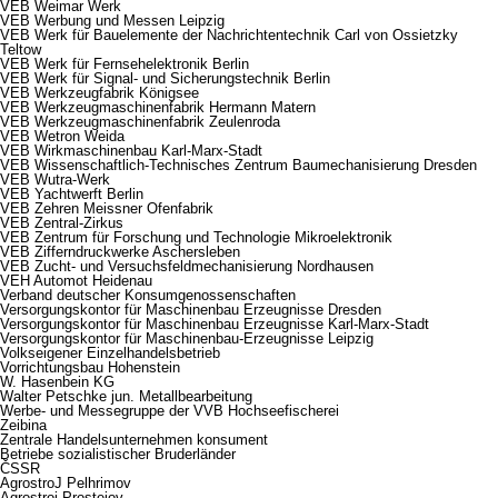
VEB Weimar Werk
VEB Werbung und Messen Leipzig
VEB Werk für Bauelemente der Nachrichtentechnik Carl von Ossietzky
Teltow
VEB Werk für Fernsehelektronik Berlin
VEB Werk für Signal- und Sicherungstechnik Berlin
VEB Werkzeugfabrik Königsee
VEB Werkzeugmaschinenfabrik Hermann Matern
VEB Werkzeugmaschinenfabrik Zeulenroda
VEB Wetron Weida
VEB Wirkmaschinenbau Karl-Marx-Stadt
VEB Wissenschaftlich-Technisches Zentrum Baumechanisierung Dresden
VEB Wutra-Werk
VEB Yachtwerft Berlin
VEB Zehren Meissner Ofenfabrik
VEB Zentral-Zirkus
VEB Zentrum für Forschung und Technologie Mikroelektronik
VEB Zifferndruckwerke Aschersleben
VEB Zucht- und Versuchsfeldmechanisierung Nordhausen
VEH Automot Heidenau
Verband deutscher Konsumgenossenschaften
Versorgungskontor für Maschinenbau Erzeugnisse Dresden
Versorgungskontor für Maschinenbau Erzeugnisse Karl-Marx-Stadt
Versorgungskontor für Maschinenbau-Erzeugnisse Leipzig
Volkseigener Einzelhandelsbetrieb
Vorrichtungsbau Hohenstein
W. Hasenbein KG
Walter Petschke jun. Metallbearbeitung
Werbe- und Messegruppe der VVB Hochseefischerei
Zeibina
Zentrale Handelsunternehmen konsument
Betriebe sozialistischer Bruderländer
ČSSR
AgrostroJ Pelhrimov
Agrostroj Prostejov