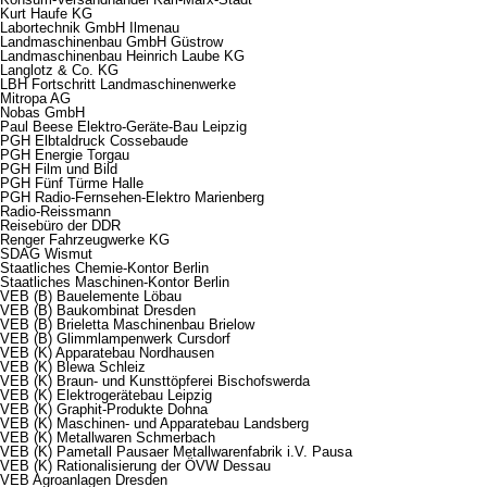
Kurt Haufe KG
Labortechnik GmbH Ilmenau
Landmaschinenbau GmbH Güstrow
Landmaschinenbau Heinrich Laube KG
Langlotz & Co. KG
LBH Fortschritt Landmaschinenwerke
Mitropa AG
Nobas GmbH
Paul Beese Elektro-Geräte-Bau Leipzig
PGH Elbtaldruck Cossebaude
PGH Energie Torgau
PGH Film und Bild
PGH Fünf Türme Halle
PGH Radio-Fernsehen-Elektro Marienberg
Radio-Reissmann
Reisebüro der DDR
Renger Fahrzeugwerke KG
SDAG Wismut
Staatliches Chemie-Kontor Berlin
Staatliches Maschinen-Kontor Berlin
VEB (B) Bauelemente Löbau
VEB (B) Baukombinat Dresden
VEB (B) Brieletta Maschinenbau Brielow
VEB (B) Glimmlampenwerk Cursdorf
VEB (K) Apparatebau Nordhausen
VEB (K) Blewa Schleiz
VEB (K) Braun- und Kunsttöpferei Bischofswerda
VEB (K) Elektrogerätebau Leipzig
VEB (K) Graphit-Produkte Dohna
VEB (K) Maschinen- und Apparatebau Landsberg
VEB (K) Metallwaren Schmerbach
VEB (K) Pametall Pausaer Metallwarenfabrik i.V. Pausa
VEB (K) Rationalisierung der ÖVW Dessau
VEB Agroanlagen Dresden