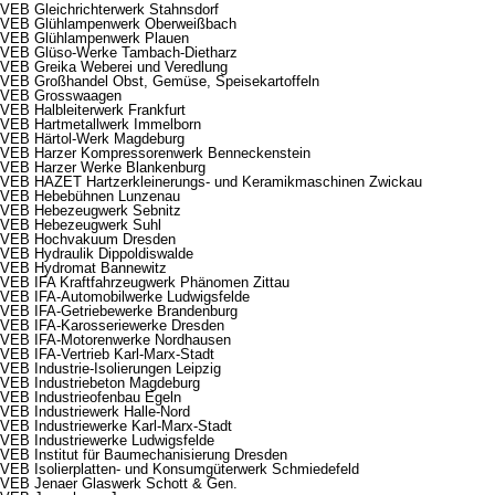
VEB Gleichrichterwerk Stahnsdorf
VEB Glühlampenwerk Oberweißbach
VEB Glühlampenwerk Plauen
VEB Glüso-Werke Tambach-Dietharz
VEB Greika Weberei und Veredlung
VEB Großhandel Obst, Gemüse, Speisekartoffeln
VEB Grosswaagen
VEB Halbleiterwerk Frankfurt
VEB Hartmetallwerk Immelborn
VEB Härtol-Werk Magdeburg
VEB Harzer Kompressorenwerk Benneckenstein
VEB Harzer Werke Blankenburg
VEB HAZET Hartzerkleinerungs- und Keramikmaschinen Zwickau
VEB Hebebühnen Lunzenau
VEB Hebezeugwerk Sebnitz
VEB Hebezeugwerk Suhl
VEB Hochvakuum Dresden
VEB Hydraulik Dippoldiswalde
VEB Hydromat Bannewitz
VEB IFA Kraftfahrzeugwerk Phänomen Zittau
VEB IFA-Automobilwerke Ludwigsfelde
VEB IFA-Getriebewerke Brandenburg
VEB IFA-Karosseriewerke Dresden
VEB IFA-Motorenwerke Nordhausen
VEB IFA-Vertrieb Karl-Marx-Stadt
VEB Industrie-Isolierungen Leipzig
VEB Industriebeton Magdeburg
VEB Industrieofenbau Egeln
VEB Industriewerk Halle-Nord
VEB Industriewerke Karl-Marx-Stadt
VEB Industriewerke Ludwigsfelde
VEB Institut für Baumechanisierung Dresden
VEB Isolierplatten- und Konsumgüterwerk Schmiedefeld
VEB Jenaer Glaswerk Schott & Gen.