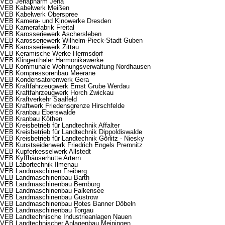
VEB Jenapharm Jena
VEB Kabelwerk Meißen
VEB Kabelwerk Oberspree
VEB Kamera- und Kinowerke Dresden
VEB Kamerafabrik Freital
VEB Karosseriewerk Aschersleben
VEB Karosseriewerk Wilhelm-Pieck-Stadt Guben
VEB Karosseriewerk Zittau
VEB Keramische Werke Hermsdorf
VEB Klingenthaler Harmonikawerke
VEB Kommunale Wohnungsverwaltung Nordhausen
VEB Kompressorenbau Meerane
VEB Kondensatorenwerk Gera
VEB Kraftfahrzeugwerk Ernst Grube Werdau
VEB Kraftfahrzeugwerk Horch Zwickau
VEB Kraftverkehr Saalfeld
VEB Kraftwerk Friedensgrenze Hirschfelde
VEB Kranbau Eberswalde
VEB Kranbau Köthen
VEB Kreisbetrieb für Landtechnik Affalter
VEB Kreisbetrieb für Landtechnik Dippoldiswalde
VEB Kreisbetrieb für Landtechnik Görlitz - Niesky
VEB Kunstseidenwerk Friedrich Engels Premnitz
VEB Kupferkesselwerk Allstedt
VEB Kyffhäuserhütte Artern
VEB Labortechnik Ilmenau
VEB Landmaschinen Freiberg
VEB Landmaschinenbau Barth
VEB Landmaschinenbau Bernburg
VEB Landmaschinenbau Falkensee
VEB Landmaschinenbau Güstrow
VEB Landmaschinenbau Rotes Banner Döbeln
VEB Landmaschinenbau Torgau
VEB Landtechnische Industrieanlagen Nauen
VEB Landtechnischer Anlagenbau Meiningen