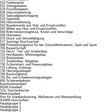
510 Feinkeramik
515 Steingutwaren
516 Porzellanwaren
526 Glasverarbeitung
532 Spezialglaserzeugung
533 Sperrholz
540 Holzverarbeitung
542 Bauelemente aus Holz und Ersatzstoffen
543 Möbel aus Holz und Ersatztstoffen
544 Böttchereierzeugnisse, Kisten und Verschläge
545 Holzwaren
570 Druck und Vervielfältigung
577 Sonstige Drucksachen
588 Plasteerzeugnisse für das Gesundheitswesen, Spiel und Sport
700 Bauwirtschaft
710 Hoch-, Tief- und Straßenbau
711 Hochbauten, Wohnungsbau
716 Brückenbau
717 Straßenbau, Wegebau
730 Schornstein- und Feuerungsbau
732 Lüftung, Kühlung
736 Heizungsanlagen
780 Bauinstallation
781 Be- und Entwässerungsanlagen
830 Schienenbahnen
Kombinatstandard
RGW-Standard
TGL Taschenbücher
Werkstandard
Amt für Standardisierung, Meßwesen und Warenprüfung
ASMW-Vorschriften
Hauptgruppe 0
Hauptgruppe 1
Hauptgruppe 2