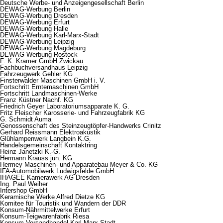
Deutsche Werbe- und Anzeigengesellschaft Berlin
DEWAG-Werbung Berlin
DEWAG-Werbung Dresden
DEWAG-Werbung Erfurt
DEWAG-Werbung Halle
DEWAG-Werbung Karl-Marx-Stadt
DEWAG-Werbung Leipzig
DEWAG-Werbung Magdeburg
DEWAG-Werbung Rostock
F. K. Kramer GmbH Zwickau
Fachbuchversandhaus Leipzig
Fahrzeugwerk Gehler KG
Finsterwalder Maschinen GmbH i. V.
Fortschritt Erntemaschinen GmbH
Fortschritt Landmaschinen-Werke
Franz Küstner Nachf. KG
Friedrich Geyer Laboratoriumsapparate K. G.
Fritz Fleischer Karosserie- und Fahrzeugfabrik KG
G. Schmidt Auma
Genossenschaft des Steinzeugtöpfer-Handwerks Crinitz
Gerhard Reissmann Elektroakustik
Glühlampenwerk Langbein K.G.
Handelsgemeinschaft Kontaktring
Heinz Janetzki K.-G.
Hermann Krauss jun. KG
Hermey Maschinen- und Apparatebau Meyer & Co. KG
IFA-Automobilwerk Ludwigsfelde GmbH
IHAGEE Kamerawerk AG Dresden
Ing. Paul Weiher
Intershop GmbH
Keramische Werke Alfred Dietze KG
Komitee für Touristik und Wandern der DDR
Konsum-Nährmittelwerke Erfurt
Konsum-Teigwarenfabrik Riesa
Konsum-Versandhandel Karl-Marx-Stadt