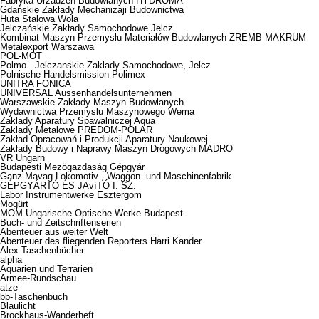
Fabryka Urzadzen Budowlanych HYDROMA
Gdańskie Zakłady Mechanizaji Budownictwa
Huta Stalowa Wola
Jelczańskie Zakłady Samochodowe Jelcz
Kombinat Maszyn Przemysłu Materiałów Budowlanych ZREMB MAKRUM
Metalexport Warszawa
POL-MOT
Polmo - Jelczanskie Zaklady Samochodowe, Jelcz
Polnische Handelsmission Polimex
UNITRA FONICA
UNIVERSAL Aussenhandelsunternehmen
Warszawskie Zakłady Maszyn Budowlanych
Wydawnictwa Przemyslu Maszynowego Wema
Zaklady Aparatury Spawalniczej Aqua
Zaklady Metalowe PREDOM-POLAR
Zakład Opracowań i Produkcji Aparatury Naukowej
Zakłady Budowy i Naprawy Maszyn Drogowych MADRO
VR Ungarn
Budapesti Mezögazdaság Gépgyár
Ganz-Mavag Lokomotiv-, Waggon- und Maschinenfabrik
GÉPGYÁRTÓ ÉS JAvíTÓ I. SZ.
Labor Instrumentwerke Esztergom
Mogürt
MOM Ungarische Optische Werke Budapest
Buch- und Zeitschriftenserien
Abenteuer aus weiter Welt
Abenteuer des fliegenden Reporters Harri Kander
Alex Taschenbücher
alpha
Aquarien und Terrarien
Armee-Rundschau
atze
bb-Taschenbuch
Blaulicht
Brockhaus-Wanderheft