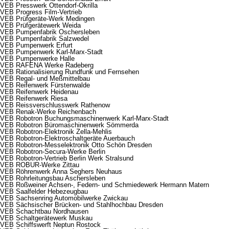
VEB Presswerk Ottendorf-Okrilla
VEB Progress Film-Vertrieb
VEB Prüfgeräte-Werk Medingen
VEB Prüfgerätewerk Weida
VEB Pumpenfabrik Oschersleben
VEB Pumpenfabrik Salzwedel
VEB Pumpenwerk Erfurt
VEB Pumpenwerk Karl-Marx-Stadt
VEB Pumpenwerke Halle
VEB RAFENA Werke Radeberg
VEB Rationalisierung Rundfunk und Fernsehen
VEB Regal- und Meßmittelbau
VEB Reifenwerk Fürstenwalde
VEB Reifenwerk Heidenau
VEB Reifenwerk Riesa
VEB Reissverschlusswerk Rathenow
VEB Renak-Werke Reichenbach
VEB Robotron Buchungsmaschinenwerk Karl-Marx-Stadt
VEB Robotron Büromaschinenwerk Sömmerda
VEB Robotron-Elektronik Zella-Mehlis
VEB Robotron-Elektroschaltgeräte Auerbauch
VEB Robotron-Messelektronik Otto Schön Dresden
VEB Robotron-Secura-Werke Berlin
VEB Robotron-Vertrieb Berlin Werk Stralsund
VEB ROBUR-Werke Zittau
VEB Röhrenwerk Anna Seghers Neuhaus
VEB Rohrleitungsbau Aschersleben
VEB Roßweiner Achsen-, Federn- und Schmiedewerk Hermann Matern
VEB Saalfelder Hebezeugbau
VEB Sachsenring Automobilwerke Zwickau
VEB Sächsischer Brücken- und Stahlhochbau Dresden
VEB Schachtbau Nordhausen
VEB Schaltgerätewerk Muskau
VEB Schiffswerft Neptun Rostock