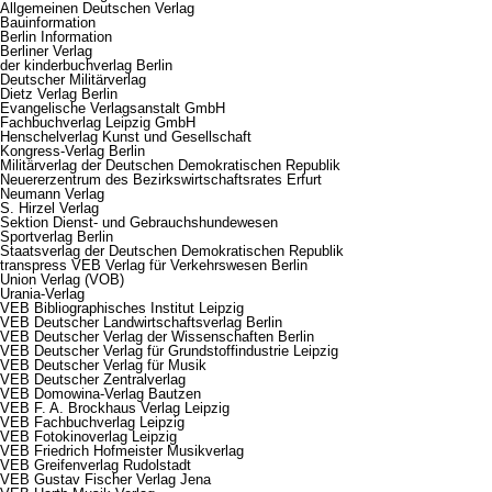
Allgemeinen Deutschen Verlag
Bauinformation
Berlin Information
Berliner Verlag
der kinderbuchverlag Berlin
Deutscher Militärverlag
Dietz Verlag Berlin
Evangelische Verlagsanstalt GmbH
Fachbuchverlag Leipzig GmbH
Henschelverlag Kunst und Gesellschaft
Kongress-Verlag Berlin
Militärverlag der Deutschen Demokratischen Republik
Neuererzentrum des Bezirkswirtschaftsrates Erfurt
Neumann Verlag
S. Hirzel Verlag
Sektion Dienst- und Gebrauchshundewesen
Sportverlag Berlin
Staatsverlag der Deutschen Demokratischen Republik
transpress VEB Verlag für Verkehrswesen Berlin
Union Verlag (VOB)
Urania-Verlag
VEB Bibliographisches Institut Leipzig
VEB Deutscher Landwirtschaftsverlag Berlin
VEB Deutscher Verlag der Wissenschaften Berlin
VEB Deutscher Verlag für Grundstoffindustrie Leipzig
VEB Deutscher Verlag für Musik
VEB Deutscher Zentralverlag
VEB Domowina-Verlag Bautzen
VEB F. A. Brockhaus Verlag Leipzig
VEB Fachbuchverlag Leipzig
VEB Fotokinoverlag Leipzig
VEB Friedrich Hofmeister Musikverlag
VEB Greifenverlag Rudolstadt
VEB Gustav Fischer Verlag Jena