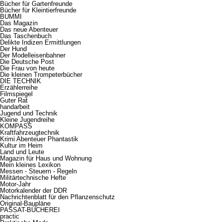
Bücher für Gartenfreunde
Bücher für Kleintierfreunde
BUMMI
Das Magazin
Das neue Abenteuer
Das Taschenbuch
Delikte Indizen Ermittlungen
Der Hund
Der Modelleisenbahner
Die Deutsche Post
Die Frau von heute
Die kleinen Trompeterbücher
DIE TECHNIK
Erzählerreihe
Filmspiegel
Guter Rat
handarbeit
Jugend und Technik
Kleine Jugendreihe
KOMPASS
Kraftfahrzeugtechnik
Krimi Abenteuer Phantastik
Kultur im Heim
Land und Leute
Magazin für Haus und Wohnung
Mein kleines Lexikon
Messen - Steuern - Regeln
Militärtechnische Hefte
Motor-Jahr
Motorkalender der DDR
Nachrichtenblatt für den Pflanzenschutz
Original-Baupläne
PASSAT-BÜCHEREI
practic