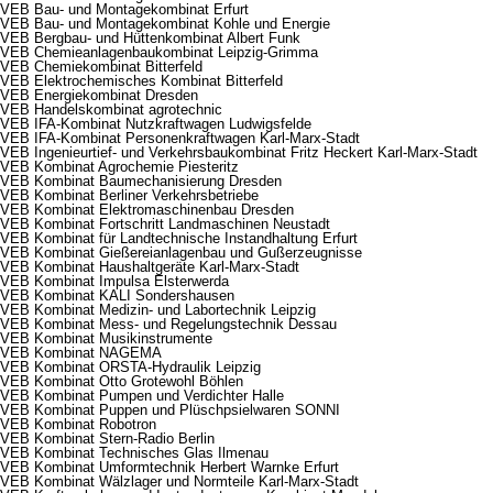
VEB Bau- und Montagekombinat Erfurt
VEB Bau- und Montagekombinat Kohle und Energie
VEB Bergbau- und Hüttenkombinat Albert Funk
VEB Chemieanlagenbaukombinat Leipzig-Grimma
VEB Chemiekombinat Bitterfeld
VEB Elektrochemisches Kombinat Bitterfeld
VEB Energiekombinat Dresden
VEB Handelskombinat agrotechnic
VEB IFA-Kombinat Nutzkraftwagen Ludwigsfelde
VEB IFA-Kombinat Personenkraftwagen Karl-Marx-Stadt
VEB Ingenieurtief- und Verkehrsbaukombinat Fritz Heckert Karl-Marx-Stadt
VEB Kombinat Agrochemie Piesteritz
VEB Kombinat Baumechanisierung Dresden
VEB Kombinat Berliner Verkehrsbetriebe
VEB Kombinat Elektromaschinenbau Dresden
VEB Kombinat Fortschritt Landmaschinen Neustadt
VEB Kombinat für Landtechnische Instandhaltung Erfurt
VEB Kombinat Gießereianlagenbau und Gußerzeugnisse
VEB Kombinat Haushaltgeräte Karl-Marx-Stadt
VEB Kombinat Impulsa Elsterwerda
VEB Kombinat KALI Sondershausen
VEB Kombinat Medizin- und Labortechnik Leipzig
VEB Kombinat Mess- und Regelungstechnik Dessau
VEB Kombinat Musikinstrumente
VEB Kombinat NAGEMA
VEB Kombinat ORSTA-Hydraulik Leipzig
VEB Kombinat Otto Grotewohl Böhlen
VEB Kombinat Pumpen und Verdichter Halle
VEB Kombinat Puppen und Plüschpsielwaren SONNI
VEB Kombinat Robotron
VEB Kombinat Stern-Radio Berlin
VEB Kombinat Technisches Glas Ilmenau
VEB Kombinat Umformtechnik Herbert Warnke Erfurt
VEB Kombinat Wälzlager und Normteile Karl-Marx-Stadt