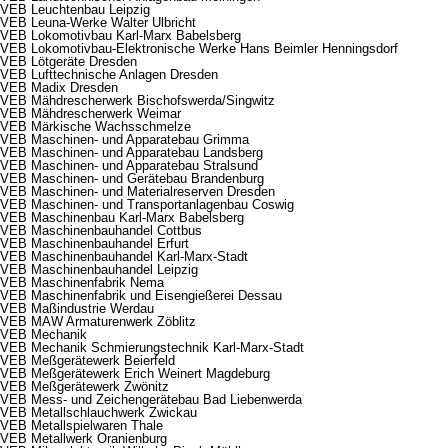
VEB Leuchtenbau Leipzig
VEB Leuna-Werke Walter Ulbricht
VEB Lokomotivbau Karl-Marx Babelsberg
VEB Lokomotivbau-Elektronische Werke Hans Beimler Henningsdorf
VEB Lötgeräte Dresden
VEB Lufttechnische Anlagen Dresden
VEB Madix Dresden
VEB Mähdrescherwerk Bischofswerda/Singwitz
VEB Mähdrescherwerk Weimar
VEB Märkische Wachsschmelze
VEB Maschinen- und Apparatebau Grimma
VEB Maschinen- und Apparatebau Landsberg
VEB Maschinen- und Apparatebau Stralsund
VEB Maschinen- und Gerätebau Brandenburg
VEB Maschinen- und Materialreserven Dresden
VEB Maschinen- und Transportanlagenbau Coswig
VEB Maschinenbau Karl-Marx Babelsberg
VEB Maschinenbauhandel Cottbus
VEB Maschinenbauhandel Erfurt
VEB Maschinenbauhandel Karl-Marx-Stadt
VEB Maschinenbauhandel Leipzig
VEB Maschinenfabrik Nema
VEB Maschinenfabrik und Eisengießerei Dessau
VEB Maßindustrie Werdau
VEB MAW Armaturenwerk Zöblitz
VEB Mechanik
VEB Mechanik Schmierungstechnik Karl-Marx-Stadt
VEB Meßgerätewerk Beierfeld
VEB Meßgerätewerk Erich Weinert Magdeburg
VEB Meßgerätewerk Zwönitz
VEB Mess- und Zeichengerätebau Bad Liebenwerda
VEB Metallschlauchwerk Zwickau
VEB Metallspielwaren Thale
VEB Metallwerk Oranienburg