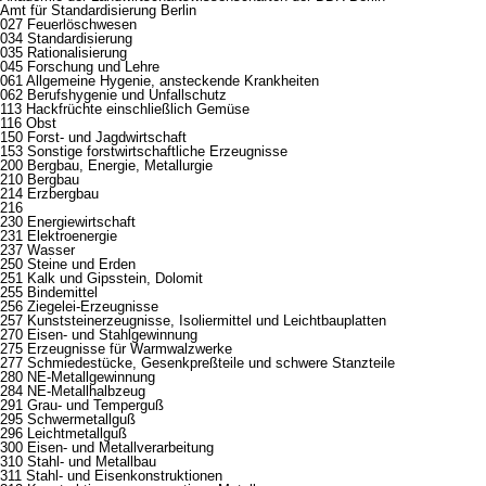
Amt für Standardisierung Berlin
027 Feuerlöschwesen
034 Standardisierung
035 Rationalisierung
045 Forschung und Lehre
061 Allgemeine Hygenie, ansteckende Krankheiten
062 Berufshygenie und Unfallschutz
113 Hackfrüchte einschließlich Gemüse
116 Obst
150 Forst- und Jagdwirtschaft
153 Sonstige forstwirtschaftliche Erzeugnisse
200 Bergbau, Energie, Metallurgie
210 Bergbau
214 Erzbergbau
216
230 Energiewirtschaft
231 Elektroenergie
237 Wasser
250 Steine und Erden
251 Kalk und Gipsstein, Dolomit
255 Bindemittel
256 Ziegelei-Erzeugnisse
257 Kunststeinerzeugnisse, Isoliermittel und Leichtbauplatten
270 Eisen- und Stahlgewinnung
275 Erzeugnisse für Warmwalzwerke
277 Schmiedestücke, Gesenkpreßteile und schwere Stanzteile
280 NE-Metallgewinnung
284 NE-Metallhalbzeug
291 Grau- und Temperguß
295 Schwermetallguß
296 Leichtmetallguß
300 Eisen- und Metallverarbeitung
310 Stahl- und Metallbau
311 Stahl- und Eisenkonstruktionen