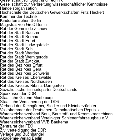
Gesellschaft für Sport und Technik
Gesellschaft zur Verbreitung wissenschaftlicher Kenntnisse
Handelsorganisation
Hochschule der Deutschen Gewerkschaften Fritz Heckert
Kammer der Technik
Kinderfernsehen Berlin
Magistrat von Groß-Berlin
Rat der Gemeinde Zichow
Rat der Stadt Bautzen
Rat der Stadt Bernau
Rat der Stadt Erfurt
Rat der Stadt Ludwigsfelde
Rat der Stadt Suhl
Rat der Stadt Werdau
Rat der Stadt Wernigerode
Rat der Stadt Zwickau
Rat des Bezirkes Erfurt
Rat des Bezirkes Gera
Rat des Bezirkes Schwerin
Rat des Kreises Eberswalde
Rat des Kreises Nordhausen
Rat des Kreises Ribnitz-Damgarten
Sozialistische Einheitspartei Deutschlands
Sparkasse der DDR
Staatliche Galerie Moritzburg
Staatliche Versicherung der DDR
Verband der Kleingärtner, Siedler und Kleintierzüchter
Volkskammer der Deutschen Demokratischen Republik
Warenzeichenverband Bau-, Baustoff- und Keramikmaschinen
Warenzeichenverband Vereinigter Schienenfahrzeugbau e.V.
Warenzeichenverband VVB Baukema
Zentralrat der FDJ
Zivilverteidigung der DDR
Verlage und Buchhandel
Akademie-Verlag Berlin