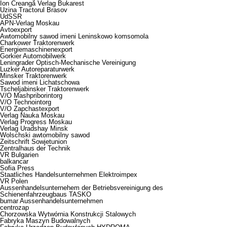
Ion Creangă Verlag Bukarest
Uzina Tractorul Brasov
UdSSR
APN-Verlag Moskau
Avtoexport
Awtomobilny sawod imeni Leninskowo komsomola
Charkower Traktorenwerk
Energiemaschinenexport
Gorkier Automobilwerk
Leningrader Optisch-Mechanische Vereinigung
Luzker Autoreparaturwerk
Minsker Traktorenwerk
Sawod imeni Lichatschowa
Tscheljabinsker Traktorenwerk
V/O Mashpriborintorg
V/O Technointorg
V/O Zapchastexport
Verlag Nauka Moskau
Verlag Progress Moskau
Verlag Uradshay Minsk
Wolschski awtomobilny sawod
Zeitschrift Sowjetunion
Zentralhaus der Technik
VR Bulgarien
balkancar
Sofia Press
Staatliches Handelsunternehmen Elektroimpex
VR Polen
Aussenhandelsunternehem der Betriebsvereinigung des
Schienenfahrzeugbaus TASKO
bumar Aussenhandelsunternehmen
centrozap
Chorzowska Wytwórnia Konstrukcji Stalowych
Fabryka Maszyn Budowalnych