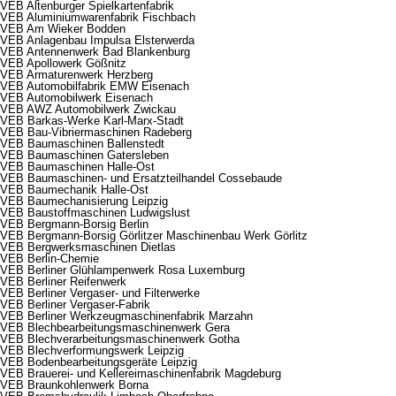
VEB Altenburger Spielkartenfabrik
VEB Aluminiumwarenfabrik Fischbach
VEB Am Wieker Bodden
VEB Anlagenbau Impulsa Elsterwerda
VEB Antennenwerk Bad Blankenburg
VEB Apollowerk Gößnitz
VEB Armaturenwerk Herzberg
VEB Automobilfabrik EMW Eisenach
VEB Automobilwerk Eisenach
VEB AWZ Automobilwerk Zwickau
VEB Barkas-Werke Karl-Marx-Stadt
VEB Bau-Vibriermaschinen Radeberg
VEB Baumaschinen Ballenstedt
VEB Baumaschinen Gatersleben
VEB Baumaschinen Halle-Ost
VEB Baumaschinen- und Ersatzteilhandel Cossebaude
VEB Baumechanik Halle-Ost
VEB Baumechanisierung Leipzig
VEB Baustoffmaschinen Ludwigslust
VEB Bergmann-Borsig Berlin
VEB Bergmann-Borsig Görlitzer Maschinenbau Werk Görlitz
VEB Bergwerksmaschinen Dietlas
VEB Berlin-Chemie
VEB Berliner Glühlampenwerk Rosa Luxemburg
VEB Berliner Reifenwerk
VEB Berliner Vergaser- und Filterwerke
VEB Berliner Vergaser-Fabrik
VEB Berliner Werkzeugmaschinenfabrik Marzahn
VEB Blechbearbeitungsmaschinenwerk Gera
VEB Blechverarbeitungsmaschinenwerk Gotha
VEB Blechverformungswerk Leipzig
VEB Bodenbearbeitungsgeräte Leipzig
VEB Brauerei- und Kellereimaschinenfabrik Magdeburg
VEB Braunkohlenwerk Borna