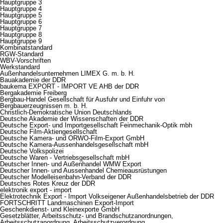
Hauptgruppe 3
Hauptgruppe 4
Hauptgruppe 5
Hauptgruppe 6
Hauptgruppe 7
Hauptgruppe 8
Hauptgruppe 9
Kombinatstandard
RGW-Standard
WBV-Vorschriften
Werkstandard
Außenhandelsunternehmen LIMEX G. m. b. H.
Bauakademie der DDR
baukema EXPORT - IMPORT VE AHB der DDR
Bergakademie Freiberg
Bergbau-Handel Gesellschaft für Ausfuhr und Einfuhr von
Bergbauerzeugnissen m. b. H.
Christlich-Demokratische Union Deutschlands
Deutsche Akademie der Wissenschaften der DDR
Deutsche Export- und Importgesellschaft Feinmechanik-Optik mbh
Deutsche Film-Aktiengesellschaft
Deutsche Kamera- und ORWO-Film-Export GmbH
Deutsche Kamera-Aussenhandelsgesellschaft mbH
Deutsche Volkspolizei
Deutsche Waren - Vertriebsgesellschaft mbH
Deutscher Innen- und Außenhandel WMW Export
Deutscher Innen- und Aussenhandel Chemieausrüstungen
Deutscher Modelleisenbahn-Verband der DDR
Deutsches Rotes Kreuz der DDR
elektronik export - import
Elektrotechnik Export - Import Volkseigener Außenhandelsbetrieb der DDR
FORTSCHRITT Landmaschinen Export-Import
Geschenkdienst- und Kleinexporte GmbH
Gesetzblätter, Arbeitsschutz- und Brandschutzanordnungen,
Arbeitsschutzanordnung, Arbeitsschutzverordnung