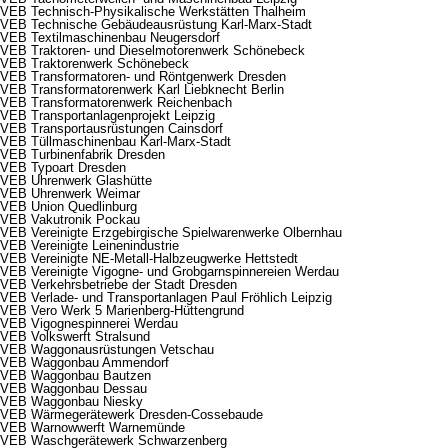
VEB Technisch-Physikalische Werkstätten Thalheim
VEB Technische Gebäudeausrüstung Karl-Marx-Stadt
VEB Textilmaschinenbau Neugersdorf
VEB Traktoren- und Dieselmotorenwerk Schönebeck
VEB Traktorenwerk Schönebeck
VEB Transformatoren- und Röntgenwerk Dresden
VEB Transformatorenwerk Karl Liebknecht Berlin
VEB Transformatorenwerk Reichenbach
VEB Transportanlagenprojekt Leipzig
VEB Transportausrüstungen Cainsdorf
VEB Tüllmaschinenbau Karl-Marx-Stadt
VEB Turbinenfabrik Dresden
VEB Typoart Dresden
VEB Uhrenwerk Glashütte
VEB Uhrenwerk Weimar
VEB Union Quedlinburg
VEB Vakutronik Pockau
VEB Vereinigte Erzgebirgische Spielwarenwerke Olbernhau
VEB Vereinigte Leinenindustrie
VEB Vereinigte NE-Metall-Halbzeugwerke Hettstedt
VEB Vereinigte Vigogne- und Grobgarnspinnereien Werdau
VEB Verkehrsbetriebe der Stadt Dresden
VEB Verlade- und Transportanlagen Paul Fröhlich Leipzig
VEB Vero Werk 5 Marienberg-Hüttengrund
VEB Vigognespinnerei Werdau
VEB Volkswerft Stralsund
VEB Waggonausrüstungen Vetschau
VEB Waggonbau Ammendorf
VEB Waggonbau Bautzen
VEB Waggonbau Dessau
VEB Waggonbau Niesky
VEB Wärmegerätewerk Dresden-Cossebaude
VEB Warnowwerft Warnemünde
VEB Waschgerätewerk Schwarzenberg