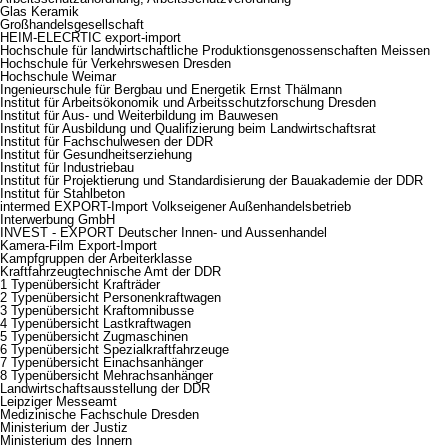
Glas Keramik
Großhandelsgesellschaft
HEIM-ELECRTIC export-import
Hochschule für landwirtschaftliche Produktionsgenossenschaften Meissen
Hochschule für Verkehrswesen Dresden
Hochschule Weimar
Ingenieurschule für Bergbau und Energetik Ernst Thälmann
Institut für Arbeitsökonomik und Arbeitsschutzforschung Dresden
Institut für Aus- und Weiterbildung im Bauwesen
Institut für Ausbildung und Qualifizierung beim Landwirtschaftsrat
Institut für Fachschulwesen der DDR
Institut für Gesundheitserziehung
Institut für Industriebau
Institut für Projektierung und Standardisierung der Bauakademie der DDR
Institut für Stahlbeton
intermed EXPORT-Import Volkseigener Außenhandelsbetrieb
Interwerbung GmbH
INVEST - EXPORT Deutscher Innen- und Aussenhandel
Kamera-Film Export-Import
Kampfgruppen der Arbeiterklasse
Kraftfahrzeugtechnische Amt der DDR
1 Typenübersicht Krafträder
2 Typenübersicht Personenkraftwagen
3 Typenübersicht Kraftomnibusse
4 Typenübersicht Lastkraftwagen
5 Typenübersicht Zugmaschinen
6 Typenübersicht Spezialkraftfahrzeuge
7 Typenübersicht Einachsanhänger
8 Typenübersicht Mehrachsanhänger
Landwirtschaftsausstellung der DDR
Leipziger Messeamt
Medizinische Fachschule Dresden
Ministerium der Justiz
Ministerium des Innern