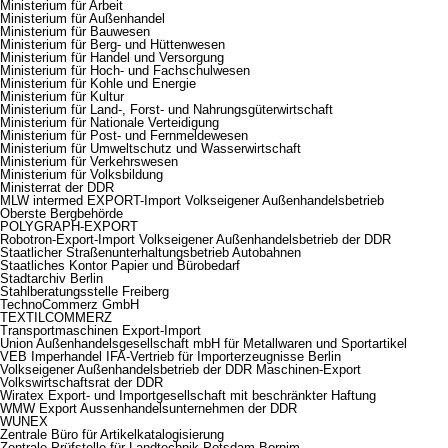
Ministerium für Arbeit
Ministerium für Außenhandel
Ministerium für Bauwesen
Ministerium für Berg- und Hüttenwesen
Ministerium für Handel und Versorgung
Ministerium für Hoch- und Fachschulwesen
Ministerium für Kohle und Energie
Ministerium für Kultur
Ministerium für Land-, Forst- und Nahrungsgüterwirtschaft
Ministerium für Nationale Verteidigung
Ministerium für Post- und Fernmeldewesen
Ministerium für Umweltschutz und Wasserwirtschaft
Ministerium für Verkehrswesen
Ministerium für Volksbildung
Ministerrat der DDR
MLW intermed EXPORT-Import Volkseigener Außenhandelsbetrieb
Oberste Bergbehörde
POLYGRAPH-EXPORT
Robotron-Export-Import Volkseigener Außenhandelsbetrieb der DDR
Staatlicher Straßenunterhaltungsbetrieb Autobahnen
Staatliches Kontor Papier und Bürobedarf
Stadtarchiv Berlin
Stahlberatungsstelle Freiberg
TechnoCommerz GmbH
TEXTILCOMMERZ
Transportmaschinen Export-Import
Union Außenhandelsgesellschaft mbH für Metallwaren und Sportartikel
VEB Imperhandel IFA-Vertrieb für Importerzeugnisse Berlin
Volkseigener Außenhandelsbetrieb der DDR Maschinen-Export
Volkswirtschaftsrat der DDR
Wiratex Export- und Importgesellschaft mit beschränkter Haftung
WMW Export Aussenhandelsunternehmen der DDR
WUNEX
Zentrale Büro für Artikelkatalogisierung
Zentrale Prüfstelle für Landtechnik Potsdam-Bornim