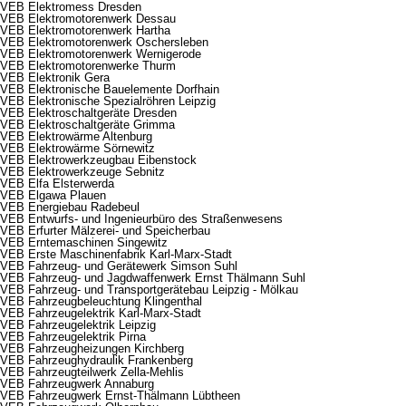
VEB Elektromess Dresden
VEB Elektromotorenwerk Dessau
VEB Elektromotorenwerk Hartha
VEB Elektromotorenwerk Oschersleben
VEB Elektromotorenwerk Wernigerode
VEB Elektromotorenwerke Thurm
VEB Elektronik Gera
VEB Elektronische Bauelemente Dorfhain
VEB Elektronische Spezialröhren Leipzig
VEB Elektroschaltgeräte Dresden
VEB Elektroschaltgeräte Grimma
VEB Elektrowärme Altenburg
VEB Elektrowärme Sörnewitz
VEB Elektrowerkzeugbau Eibenstock
VEB Elektrowerkzeuge Sebnitz
VEB Elfa Elsterwerda
VEB Elgawa Plauen
VEB Energiebau Radebeul
VEB Entwurfs- und Ingenieurbüro des Straßenwesens
VEB Erfurter Mälzerei- und Speicherbau
VEB Erntemaschinen Singewitz
VEB Erste Maschinenfabrik Karl-Marx-Stadt
VEB Fahrzeug- und Gerätewerk Simson Suhl
VEB Fahrzeug- und Jagdwaffenwerk Ernst Thälmann Suhl
VEB Fahrzeug- und Transportgerätebau Leipzig - Mölkau
VEB Fahrzeugbeleuchtung Klingenthal
VEB Fahrzeugelektrik Karl-Marx-Stadt
VEB Fahrzeugelektrik Leipzig
VEB Fahrzeugelektrik Pirna
VEB Fahrzeugheizungen Kirchberg
VEB Fahrzeughydraulik Frankenberg
VEB Fahrzeugteilwerk Zella-Mehlis
VEB Fahrzeugwerk Annaburg
VEB Fahrzeugwerk Ernst-Thälmann Lübtheen