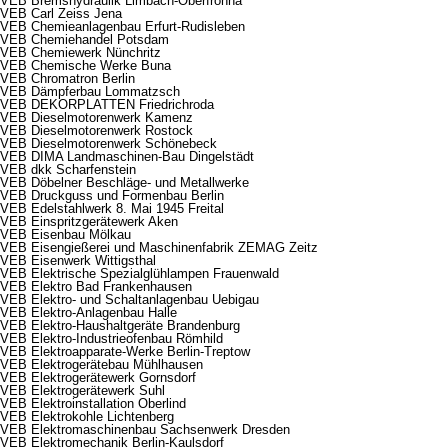
VEB Bremshydraulik Limbach-Oberfrohna
VEB Carl Zeiss Jena
VEB Chemieanlagenbau Erfurt-Rudisleben
VEB Chemiehandel Potsdam
VEB Chemiewerk Nünchritz
VEB Chemische Werke Buna
VEB Chromatron Berlin
VEB Dämpferbau Lommatzsch
VEB DEKORPLATTEN Friedrichroda
VEB Dieselmotorenwerk Kamenz
VEB Dieselmotorenwerk Rostock
VEB Dieselmotorenwerk Schönebeck
VEB DIMA Landmaschinen-Bau Dingelstädt
VEB dkk Scharfenstein
VEB Döbelner Beschläge- und Metallwerke
VEB Druckguss und Formenbau Berlin
VEB Edelstahlwerk 8. Mai 1945 Freital
VEB Einspritzgerätewerk Aken
VEB Eisenbau Mölkau
VEB Eisengießerei und Maschinenfabrik ZEMAG Zeitz
VEB Eisenwerk Wittigsthal
VEB Elektrische Spezialglühlampen Frauenwald
VEB Elektro Bad Frankenhausen
VEB Elektro- und Schaltanlagenbau Uebigau
VEB Elektro-Anlagenbau Halle
VEB Elektro-Haushaltgeräte Brandenburg
VEB Elektro-Industrieofenbau Römhild
VEB Elektroapparate-Werke Berlin-Treptow
VEB Elektrogerätebau Mühlhausen
VEB Elektrogerätewerk Gornsdorf
VEB Elektrogerätewerk Suhl
VEB Elektroinstallation Oberlind
VEB Elektrokohle Lichtenberg
VEB Elektromaschinenbau Sachsenwerk Dresden
VEB Elektromechanik Berlin-Kaulsdorf