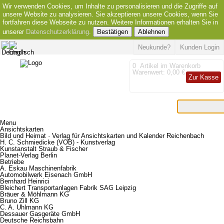
Wir verwenden Cookies, um Inhalte zu personalisieren und die Zugriffe auf
unsere Website zu analysieren. Sie akzeptieren unsere Cookies, wenn Sie
fortfahren diese Webseite zu nutzen. Weitere Informationen erhalten Sie in
unserer
Datenschutzerklärung
.
Bestätigen
Ablehnen
Neukunde?
Kunden Login
0
Artikel im Warenkorb
Warenwert:
0,00 €
Zur Kasse
Menu
Ansichtskarten
Bild und Heimat · Verlag für Ansichtskarten und Kalender Reichenbach
H. C. Schmiedicke (VOB) - Kunstverlag
Kunstanstalt Straub & Fischer
Planet-Verlag Berlin
Betriebe
A. Eskau Maschinenfabrik
Automobilwerk Eisenach GmbH
Bernhard Heinrici
Bleichert Transportanlagen Fabrik SAG Leipzig
Bräuer & Möhlmann KG
Bruno Zill KG
C. A. Uhlmann KG
Dessauer Gasgeräte GmbH
Deutsche Reichsbahn