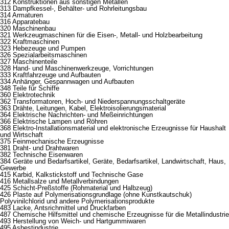
312 Konstruktionen aus sonstigen Metallen
313 Dampfkessel-, Behälter- und Rohrleitungsbau
314 Armaturen
316 Apparatebau
320 Maschinenbau
321 Werkzeugmaschinen für die Eisen-, Metall- und Holzbearbeitung
322 Kraftmaschinen
323 Hebezeuge und Pumpen
326 Spezialarbeitsmaschinen
327 Maschinenteile
328 Hand- und Maschinenwerkzeuge, Vorrichtungen
333 Kraftfahrzeuge und Aufbauten
334 Anhänger, Gespannwagen und Aufbauten
348 Teile für Schiffe
360 Elektrotechnik
362 Transformatoren, Hoch- und Niederspannungsschaltgeräte
363 Drähte, Leitungen, Kabel, Elektroisolierungsmaterial
364 Elektrische Nachrichten- und Meßeinrichtungen
366 Elektrische Lampen und Röhren
368 Elektro-Installationsmaterial und elektronische Erzeugnisse für Haushalt
und Wirtschaft
375 Feinmechanische Erzeugnisse
381 Draht- und Drahtwaren
382 Technische Eisenwaren
384 Geräte und Bedarfsartikel, Geräte, Bedarfsartikel, Landwirtschaft, Haus,
Gewerbe
415 Karbid, Kalkstickstoff und Technische Gase
416 Metallsalze und Metallverbindungen
425 Schicht-Preßstoffe (Rohmaterial und Halbzeug)
426 Plaste auf Polymerisationsgrundlage (ohne Kunstkautschuk)
Polyvinilchlorid und andere Polymerisationsprodukte
483 Lacke, Antsrichmittel und Druckfarben
487 Chemische Hilfsmittel und chemische Erzeugnisse für die Metallindustrie
493 Herstellung von Weich- und Hartgummiwaren
495 Asbestindustrie