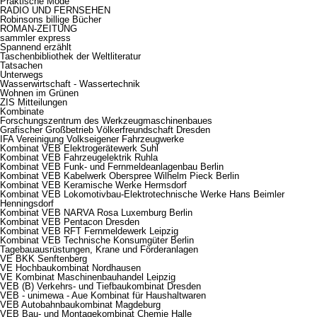
Praktische Mode
RADIO UND FERNSEHEN
Robinsons billige Bücher
ROMAN-ZEITUNG
sammler express
Spannend erzählt
Taschenbibliothek der Weltliteratur
Tatsachen
Unterwegs
Wasserwirtschaft - Wassertechnik
Wohnen im Grünen
ZIS Mitteilungen
Kombinate
Forschungszentrum des Werkzeugmaschinenbaues
Grafischer Großbetrieb Völkerfreundschaft Dresden
IFA Vereinigung Volkseigener Fahrzeugwerke
Kombinat VEB Elektrogerätewerk Suhl
Kombinat VEB Fahrzeugelektrik Ruhla
Kombinat VEB Funk- und Fernmeldeanlagenbau Berlin
Kombinat VEB Kabelwerk Oberspree Wilhelm Pieck Berlin
Kombinat VEB Keramische Werke Hermsdorf
Kombinat VEB Lokomotivbau-Elektrotechnische Werke Hans Beimler
Henningsdorf
Kombinat VEB NARVA Rosa Luxemburg Berlin
Kombinat VEB Pentacon Dresden
Kombinat VEB RFT Fernmeldewerk Leipzig
Kombinat VEB Technische Konsumgüter Berlin
Tagebauausrüstungen, Krane und Förderanlagen
VE BKK Senftenberg
VE Hochbaukombinat Nordhausen
VE Kombinat Maschinenbauhandel Leipzig
VEB (B) Verkehrs- und Tiefbaukombinat Dresden
VEB - unimewa - Aue Kombinat für Haushaltwaren
VEB Autobahnbaukombinat Magdeburg
VEB Bau- und Montagekombinat Chemie Halle