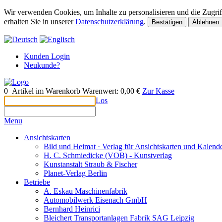
Wir verwenden Cookies, um Inhalte zu personalisieren und die Zugriff
erhalten Sie in unserer
Datenschutzerklärung
.
Bestätigen
Ablehnen
Kunden Login
Neukunde?
0
Artikel im Warenkorb
Warenwert:
0,00 €
Zur Kasse
Los
Menu
Ansichtskarten
Bild und Heimat · Verlag für Ansichtskarten und Kalen
H. C. Schmiedicke (VOB) - Kunstverlag
Kunstanstalt Straub & Fischer
Planet-Verlag Berlin
Betriebe
A. Eskau Maschinenfabrik
Automobilwerk Eisenach GmbH
Bernhard Heinrici
Bleichert Transportanlagen Fabrik SAG Leipzig