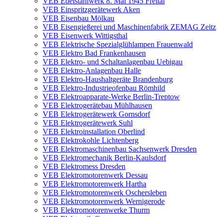
VEB Edelstahlwerk 8. Mai 1945 Freital
VEB Einspritzgerätewerk Aken
VEB Eisenbau Mölkau
VEB Eisengießerei und Maschinenfabrik ZEMAG Zeitz
VEB Eisenwerk Wittigsthal
VEB Elektrische Spezialglühlampen Frauenwald
VEB Elektro Bad Frankenhausen
VEB Elektro- und Schaltanlagenbau Uebigau
VEB Elektro-Anlagenbau Halle
VEB Elektro-Haushaltgeräte Brandenburg
VEB Elektro-Industrieofenbau Römhild
VEB Elektroapparate-Werke Berlin-Treptow
VEB Elektrogerätebau Mühlhausen
VEB Elektrogerätewerk Gornsdorf
VEB Elektrogerätewerk Suhl
VEB Elektroinstallation Oberlind
VEB Elektrokohle Lichtenberg
VEB Elektromaschinenbau Sachsenwerk Dresden
VEB Elektromechanik Berlin-Kaulsdorf
VEB Elektromess Dresden
VEB Elektromotorenwerk Dessau
VEB Elektromotorenwerk Hartha
VEB Elektromotorenwerk Oschersleben
VEB Elektromotorenwerk Wernigerode
VEB Elektromotorenwerke Thurm