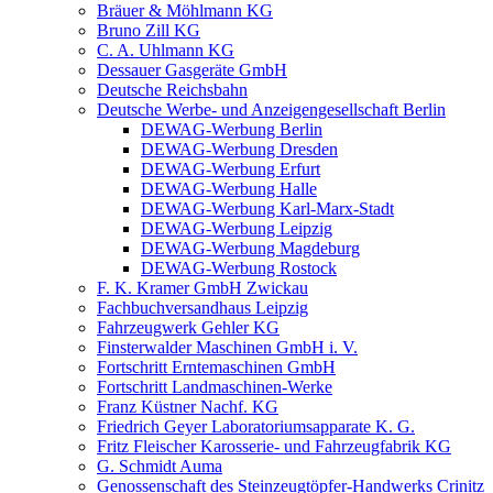
Bräuer & Möhlmann KG
Bruno Zill KG
C. A. Uhlmann KG
Dessauer Gasgeräte GmbH
Deutsche Reichsbahn
Deutsche Werbe- und Anzeigengesellschaft Berlin
DEWAG-Werbung Berlin
DEWAG-Werbung Dresden
DEWAG-Werbung Erfurt
DEWAG-Werbung Halle
DEWAG-Werbung Karl-Marx-Stadt
DEWAG-Werbung Leipzig
DEWAG-Werbung Magdeburg
DEWAG-Werbung Rostock
F. K. Kramer GmbH Zwickau
Fachbuchversandhaus Leipzig
Fahrzeugwerk Gehler KG
Finsterwalder Maschinen GmbH i. V.
Fortschritt Erntemaschinen GmbH
Fortschritt Landmaschinen-Werke
Franz Küstner Nachf. KG
Friedrich Geyer Laboratoriumsapparate K. G.
Fritz Fleischer Karosserie- und Fahrzeugfabrik KG
G. Schmidt Auma
Genossenschaft des Steinzeugtöpfer-Handwerks Crinitz