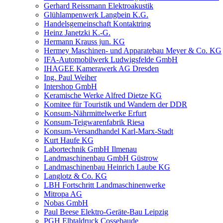
Gerhard Reissmann Elektroakustik
Glühlampenwerk Langbein K.G.
Handelsgemeinschaft Kontaktring
Heinz Janetzki K.-G.
Hermann Krauss jun. KG
Hermey Maschinen- und Apparatebau Meyer & Co. KG
IFA-Automobilwerk Ludwigsfelde GmbH
IHAGEE Kamerawerk AG Dresden
Ing. Paul Weiher
Intershop GmbH
Keramische Werke Alfred Dietze KG
Komitee für Touristik und Wandern der DDR
Konsum-Nährmittelwerke Erfurt
Konsum-Teigwarenfabrik Riesa
Konsum-Versandhandel Karl-Marx-Stadt
Kurt Haufe KG
Labortechnik GmbH Ilmenau
Landmaschinenbau GmbH Güstrow
Landmaschinenbau Heinrich Laube KG
Langlotz & Co. KG
LBH Fortschritt Landmaschinenwerke
Mitropa AG
Nobas GmbH
Paul Beese Elektro-Geräte-Bau Leipzig
PGH Elbtaldruck Cossebaude