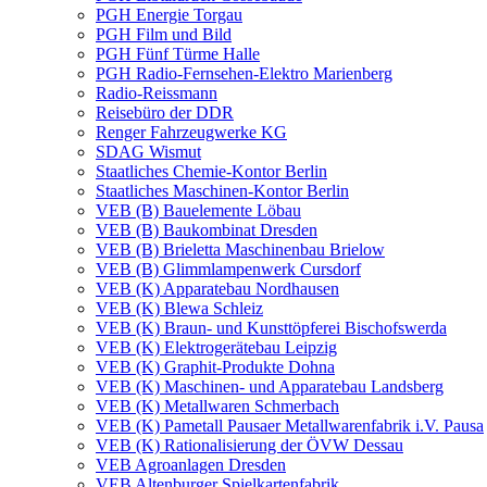
PGH Energie Torgau
PGH Film und Bild
PGH Fünf Türme Halle
PGH Radio-Fernsehen-Elektro Marienberg
Radio-Reissmann
Reisebüro der DDR
Renger Fahrzeugwerke KG
SDAG Wismut
Staatliches Chemie-Kontor Berlin
Staatliches Maschinen-Kontor Berlin
VEB (B) Bauelemente Löbau
VEB (B) Baukombinat Dresden
VEB (B) Brieletta Maschinenbau Brielow
VEB (B) Glimmlampenwerk Cursdorf
VEB (K) Apparatebau Nordhausen
VEB (K) Blewa Schleiz
VEB (K) Braun- und Kunsttöpferei Bischofswerda
VEB (K) Elektrogerätebau Leipzig
VEB (K) Graphit-Produkte Dohna
VEB (K) Maschinen- und Apparatebau Landsberg
VEB (K) Metallwaren Schmerbach
VEB (K) Pametall Pausaer Metallwarenfabrik i.V. Pausa
VEB (K) Rationalisierung der ÖVW Dessau
VEB Agroanlagen Dresden
VEB Altenburger Spielkartenfabrik