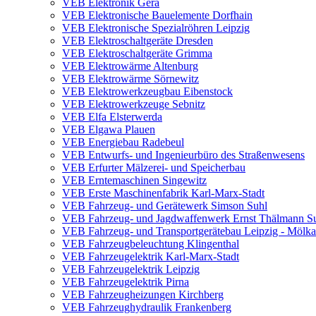
VEB Elektronik Gera
VEB Elektronische Bauelemente Dorfhain
VEB Elektronische Spezialröhren Leipzig
VEB Elektroschaltgeräte Dresden
VEB Elektroschaltgeräte Grimma
VEB Elektrowärme Altenburg
VEB Elektrowärme Sörnewitz
VEB Elektrowerkzeugbau Eibenstock
VEB Elektrowerkzeuge Sebnitz
VEB Elfa Elsterwerda
VEB Elgawa Plauen
VEB Energiebau Radebeul
VEB Entwurfs- und Ingenieurbüro des Straßenwesens
VEB Erfurter Mälzerei- und Speicherbau
VEB Erntemaschinen Singewitz
VEB Erste Maschinenfabrik Karl-Marx-Stadt
VEB Fahrzeug- und Gerätewerk Simson Suhl
VEB Fahrzeug- und Jagdwaffenwerk Ernst Thälmann S
VEB Fahrzeug- und Transportgerätebau Leipzig - Mölk
VEB Fahrzeugbeleuchtung Klingenthal
VEB Fahrzeugelektrik Karl-Marx-Stadt
VEB Fahrzeugelektrik Leipzig
VEB Fahrzeugelektrik Pirna
VEB Fahrzeugheizungen Kirchberg
VEB Fahrzeughydraulik Frankenberg