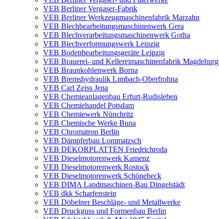
VEB Berliner Vergaser-Fabrik
VEB Berliner Werkzeugmaschinenfabrik Marzahn
VEB Blechbearbeitungsmaschinenwerk Gera
VEB Blechverarbeitungsmaschinenwerk Gotha
VEB Blechverformungswerk Leipzig
VEB Bodenbearbeitungsgeräte Leipzig
VEB Brauerei- und Kellereimaschinenfabrik Magdeburg
VEB Braunkohlenwerk Borna
VEB Bremshydraulik Limbach-Oberfrohna
VEB Carl Zeiss Jena
VEB Chemieanlagenbau Erfurt-Rudisleben
VEB Chemiehandel Potsdam
VEB Chemiewerk Nünchritz
VEB Chemische Werke Buna
VEB Chromatron Berlin
VEB Dämpferbau Lommatzsch
VEB DEKORPLATTEN Friedrichroda
VEB Dieselmotorenwerk Kamenz
VEB Dieselmotorenwerk Rostock
VEB Dieselmotorenwerk Schönebeck
VEB DIMA Landmaschinen-Bau Dingelstädt
VEB dkk Scharfenstein
VEB Döbelner Beschläge- und Metallwerke
VEB Druckguss und Formenbau Berlin