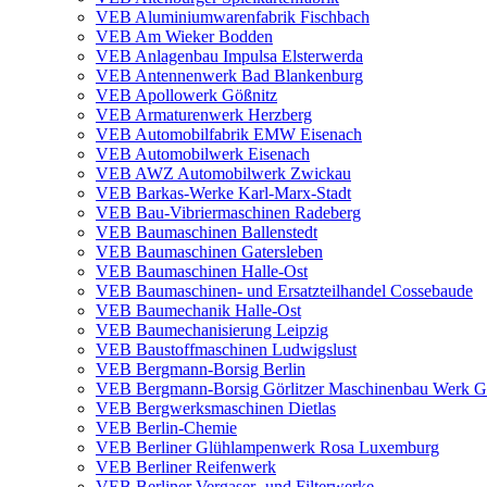
VEB Aluminiumwarenfabrik Fischbach
VEB Am Wieker Bodden
VEB Anlagenbau Impulsa Elsterwerda
VEB Antennenwerk Bad Blankenburg
VEB Apollowerk Gößnitz
VEB Armaturenwerk Herzberg
VEB Automobilfabrik EMW Eisenach
VEB Automobilwerk Eisenach
VEB AWZ Automobilwerk Zwickau
VEB Barkas-Werke Karl-Marx-Stadt
VEB Bau-Vibriermaschinen Radeberg
VEB Baumaschinen Ballenstedt
VEB Baumaschinen Gatersleben
VEB Baumaschinen Halle-Ost
VEB Baumaschinen- und Ersatzteilhandel Cossebaude
VEB Baumechanik Halle-Ost
VEB Baumechanisierung Leipzig
VEB Baustoffmaschinen Ludwigslust
VEB Bergmann-Borsig Berlin
VEB Bergmann-Borsig Görlitzer Maschinenbau Werk Gö
VEB Bergwerksmaschinen Dietlas
VEB Berlin-Chemie
VEB Berliner Glühlampenwerk Rosa Luxemburg
VEB Berliner Reifenwerk
VEB Berliner Vergaser- und Filterwerke