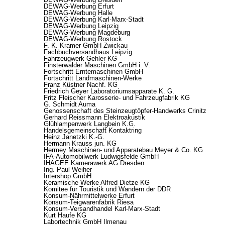
DEWAG-Werbung Erfurt
DEWAG-Werbung Halle
DEWAG-Werbung Karl-Marx-Stadt
DEWAG-Werbung Leipzig
DEWAG-Werbung Magdeburg
DEWAG-Werbung Rostock
F. K. Kramer GmbH Zwickau
Fachbuchversandhaus Leipzig
Fahrzeugwerk Gehler KG
Finsterwalder Maschinen GmbH i. V.
Fortschritt Erntemaschinen GmbH
Fortschritt Landmaschinen-Werke
Franz Küstner Nachf. KG
Friedrich Geyer Laboratoriumsapparate K. G.
Fritz Fleischer Karosserie- und Fahrzeugfabrik KG
G. Schmidt Auma
Genossenschaft des Steinzeugtöpfer-Handwerks Crinitz
Gerhard Reissmann Elektroakustik
Glühlampenwerk Langbein K.G.
Handelsgemeinschaft Kontaktring
Heinz Janetzki K.-G.
Hermann Krauss jun. KG
Hermey Maschinen- und Apparatebau Meyer & Co. KG
IFA-Automobilwerk Ludwigsfelde GmbH
IHAGEE Kamerawerk AG Dresden
Ing. Paul Weiher
Intershop GmbH
Keramische Werke Alfred Dietze KG
Komitee für Touristik und Wandern der DDR
Konsum-Nährmittelwerke Erfurt
Konsum-Teigwarenfabrik Riesa
Konsum-Versandhandel Karl-Marx-Stadt
Kurt Haufe KG
Labortechnik GmbH Ilmenau