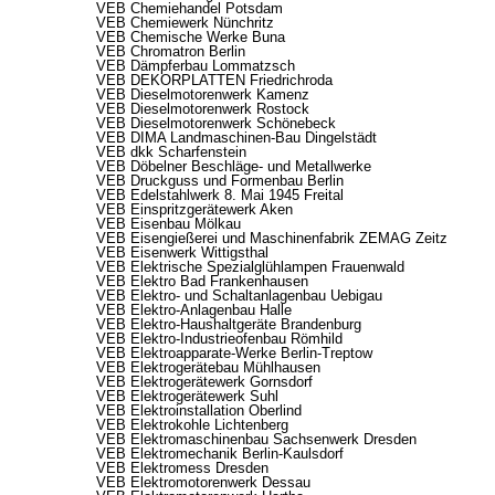
VEB Chemiehandel Potsdam
VEB Chemiewerk Nünchritz
VEB Chemische Werke Buna
VEB Chromatron Berlin
VEB Dämpferbau Lommatzsch
VEB DEKORPLATTEN Friedrichroda
VEB Dieselmotorenwerk Kamenz
VEB Dieselmotorenwerk Rostock
VEB Dieselmotorenwerk Schönebeck
VEB DIMA Landmaschinen-Bau Dingelstädt
VEB dkk Scharfenstein
VEB Döbelner Beschläge- und Metallwerke
VEB Druckguss und Formenbau Berlin
VEB Edelstahlwerk 8. Mai 1945 Freital
VEB Einspritzgerätewerk Aken
VEB Eisenbau Mölkau
VEB Eisengießerei und Maschinenfabrik ZEMAG Zeitz
VEB Eisenwerk Wittigsthal
VEB Elektrische Spezialglühlampen Frauenwald
VEB Elektro Bad Frankenhausen
VEB Elektro- und Schaltanlagenbau Uebigau
VEB Elektro-Anlagenbau Halle
VEB Elektro-Haushaltgeräte Brandenburg
VEB Elektro-Industrieofenbau Römhild
VEB Elektroapparate-Werke Berlin-Treptow
VEB Elektrogerätebau Mühlhausen
VEB Elektrogerätewerk Gornsdorf
VEB Elektrogerätewerk Suhl
VEB Elektroinstallation Oberlind
VEB Elektrokohle Lichtenberg
VEB Elektromaschinenbau Sachsenwerk Dresden
VEB Elektromechanik Berlin-Kaulsdorf
VEB Elektromess Dresden
VEB Elektromotorenwerk Dessau