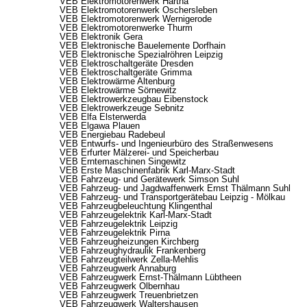
VEB Elektromotorenwerk Hartha
VEB Elektromotorenwerk Oschersleben
VEB Elektromotorenwerk Wernigerode
VEB Elektromotorenwerke Thurm
VEB Elektronik Gera
VEB Elektronische Bauelemente Dorfhain
VEB Elektronische Spezialröhren Leipzig
VEB Elektroschaltgeräte Dresden
VEB Elektroschaltgeräte Grimma
VEB Elektrowärme Altenburg
VEB Elektrowärme Sörnewitz
VEB Elektrowerkzeugbau Eibenstock
VEB Elektrowerkzeuge Sebnitz
VEB Elfa Elsterwerda
VEB Elgawa Plauen
VEB Energiebau Radebeul
VEB Entwurfs- und Ingenieurbüro des Straßenwesens
VEB Erfurter Mälzerei- und Speicherbau
VEB Erntemaschinen Singewitz
VEB Erste Maschinenfabrik Karl-Marx-Stadt
VEB Fahrzeug- und Gerätewerk Simson Suhl
VEB Fahrzeug- und Jagdwaffenwerk Ernst Thälmann Suhl
VEB Fahrzeug- und Transportgerätebau Leipzig - Mölkau
VEB Fahrzeugbeleuchtung Klingenthal
VEB Fahrzeugelektrik Karl-Marx-Stadt
VEB Fahrzeugelektrik Leipzig
VEB Fahrzeugelektrik Pirna
VEB Fahrzeugheizungen Kirchberg
VEB Fahrzeughydraulik Frankenberg
VEB Fahrzeugteilwerk Zella-Mehlis
VEB Fahrzeugwerk Annaburg
VEB Fahrzeugwerk Ernst-Thälmann Lübtheen
VEB Fahrzeugwerk Olbernhau
VEB Fahrzeugwerk Treuenbrietzen
VEB Fahrzeugwerk Waltershausen