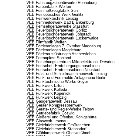
VEB Fahrzeugzubehörwerke Ronneburg
VEB Farbenfabrik Wolfen
VEB Feinmeßzeugfabrik Suhl
VEB Feinoptisches Werk Görlitz
VEB Feinwerktechnik Leipzig
VEB Fernmeldewerk Bad Blankenburg
VEB Fernsehgerätewerke Stassfurt
VEB Feuerlöschgerätewerk Görlitz
VEB Feuerlöschgerätewerk Jöhstadt
VEB Feuerlöschgerätewerk Luckenwalde
VEB Filmfabrik Wolfen
VEB Förderanlagen 7. Oktober Magdeburg
VEB Förderanlagen Magdeburg
VEB Förderausrüstungen Aschersleben
VEB Formaplast Sohland
VEB Forschungszentrum Mikroelektronik Dresden
VEB Fortschritt Erntebergungsmaschinen
VEB Fortschritt Erntemaschinen Neustadt
VEB Fräs- und Schleifmaschinenwerk Leipzig
VEB Funk- und Fernmelde-Anlagenbau Berlin
VEB Funktechnische Werke Geyer
VEB Funkwerk Erfurt
VEB Funkwerk Kölleda
VEB Funkwerk Köpenick
VEB Funkwerk Leipzig
VEB Gasgerätewerk Dessau
VEB Geraer Kompressorenwerk
VEB Geräte- und Regler-Werke Teltow
VEB Getriebefabrik Coswig
VEB Gießerei und Ofenbau Königshütte
VEB Glaswerk Ilmenau
VEB Gleichrichterwerk Großräschen
VEB Gleichrichterwerk Stahnsdorf
VEB Glühlampenwerk Oberweißbach