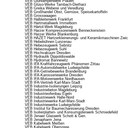
VEB Glühlampenwerk Plauen
VEB Glüso-Werke Tambach-Dietharz
VEB Greika Weberei und Veredlung
VEB Großhandel Obst, Gemüse, Speisekartoffeln
VEB Grosswaagen
VEB Halbleiterwerk Frankfurt
VEB Hartmetallwerk Immelborn
VEB Härtol-Werk Magdeburg
VEB Harzer Kompressorenwerk Benneckenstein
VEB Harzer Werke Blankenburg
VEB HAZET Hartzerkleinerungs- und Keramikmaschinen Zwi
VEB Hebebühnen Lunzenau
VEB Hebezeugwerk Sebnitz
VEB Hebezeugwerk Suhl
VEB Hochvakuum Dresden
VEB Hydraulik Dippoldiswalde
VEB Hydromat Bannewitz
VEB IFA Kraftfahrzeugwerk Phänomen Zittau
VEB IFA-Automobilwerke Ludwigsfelde
VEB IFA-Getriebewerke Brandenburg
VEB IFA-Karosseriewerke Dresden
VEB IFA-Motorenwerke Nordhausen
VEB IFA-Vertrieb Karl-Marx-Stadt
VEB Industrie-Isolierungen Leipzig
VEB Industriebeton Magdeburg
VEB Industrieofenbau Egeln
VEB Industriewerk Halle-Nord
VEB Industriewerke Karl-Marx-Stadt
VEB Industriewerke Ludwigsfelde
VEB Institut für Baumechanisierung Dresden
VEB Isolierplatten- und Konsumgüterwerk Schmiedefeld
VEB Jenaer Glaswerk Schott & Gen.
VEB Jenapharm Jena
VEB Kabelwerk Meißen
VEB Kabelwerk Oberspree