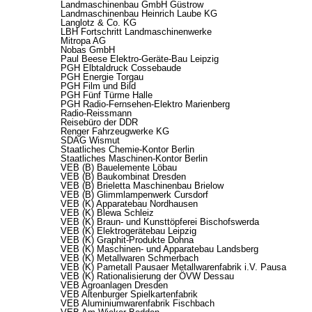
Landmaschinenbau GmbH Güstrow
Landmaschinenbau Heinrich Laube KG
Langlotz & Co. KG
LBH Fortschritt Landmaschinenwerke
Mitropa AG
Nobas GmbH
Paul Beese Elektro-Geräte-Bau Leipzig
PGH Elbtaldruck Cossebaude
PGH Energie Torgau
PGH Film und Bild
PGH Fünf Türme Halle
PGH Radio-Fernsehen-Elektro Marienberg
Radio-Reissmann
Reisebüro der DDR
Renger Fahrzeugwerke KG
SDAG Wismut
Staatliches Chemie-Kontor Berlin
Staatliches Maschinen-Kontor Berlin
VEB (B) Bauelemente Löbau
VEB (B) Baukombinat Dresden
VEB (B) Brieletta Maschinenbau Brielow
VEB (B) Glimmlampenwerk Cursdorf
VEB (K) Apparatebau Nordhausen
VEB (K) Blewa Schleiz
VEB (K) Braun- und Kunsttöpferei Bischofswerda
VEB (K) Elektrogerätebau Leipzig
VEB (K) Graphit-Produkte Dohna
VEB (K) Maschinen- und Apparatebau Landsberg
VEB (K) Metallwaren Schmerbach
VEB (K) Pametall Pausaer Metallwarenfabrik i.V. Pausa
VEB (K) Rationalisierung der ÖVW Dessau
VEB Agroanlagen Dresden
VEB Altenburger Spielkartenfabrik
VEB Aluminiumwarenfabrik Fischbach