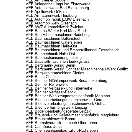
VEB Am Wieker Bodden
VEB Anlagenbau Impulsa Elsterwerda
VEB Antennenwerk Bad Blankenburg
VEB Apollowerk Gößnitz
VEB Armaturenwerk Herzberg
VEB Automobilfabrik EMW Eisenach
VEB Automobilwerk Eisenach
VEB AWZ Automobilwerk Zwickau
VEB Barkas-Werke Karl-Marx-Stadt
VEB Bau-Vibriermaschinen Radeberg
VEB Baumaschinen Ballenstedt
VEB Baumaschinen Gatersleben
VEB Baumaschinen Halle-Ost
VEB Baumaschinen- und Ersatzteilhandel Cossebaude
VEB Baumechanik Halle-Ost
VEB Baumechanisierung Leipzig
VEB Baustoffmaschinen Ludwigslust
VEB Bergmann-Borsig Berlin
VEB Bergmann-Borsig Görlitzer Maschinenbau Werk Görlitz
VEB Bergwerksmaschinen Dietlas
VEB Berlin-Chemie
VEB Berliner Glühlampenwerk Rosa Luxemburg
VEB Berliner Reifenwerk
VEB Berliner Vergaser- und Filterwerke
VEB Berliner Vergaser-Fabrik
VEB Berliner Werkzeugmaschinenfabrik Marzahn
VEB Blechbearbeitungsmaschinenwerk Gera
VEB Blechverarbeitungsmaschinenwerk Gotha
VEB Blechverformungswerk Leipzig
VEB Bodenbearbeitungsgeräte Leipzig
VEB Brauerei- und Kellereimaschinenfabrik Magdeburg
VEB Braunkohlenwerk Borna
VEB Bremshydraulik Limbach-Oberfrohna
VEB Carl Zeiss Jena
VEB Chemieanlagenbau Erfurt-Rudisleben