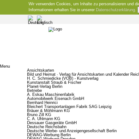
Wir verwenden Cookies, um Inhalte zu personalisieren und di
Informationen erhalten Sie in unserer
Datenschutzerklärung
.
Menu
Ansichtskarten
Bild und Heimat · Verlag für Ansichtskarten und Kalender Rei
H. C. Schmiedicke (VOB) - Kunstverlag
Kunstanstalt Straub & Fischer
Planet-Verlag Berlin
Betriebe
A. Eskau Maschinenfabrik
Automobilwerk Eisenach GmbH
Bernhard Heinrici
Bleichert Transportanlagen Fabrik SAG Leipzig
Bräuer & Möhlmann KG
Bruno Zill KG
C. A. Uhlmann KG
Dessauer Gasgeräte GmbH
Deutsche Reichsbahn
Deutsche Werbe- und Anzeigengesellschaft Berlin
DEWAG-Werbung Berlin
DEWAG-Werbung Dresden