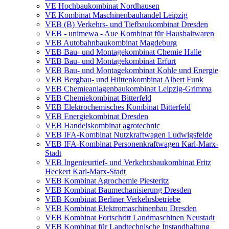
VE Hochbaukombinat Nordhausen
VE Kombinat Maschinenbauhandel Leipzig
VEB (B) Verkehrs- und Tiefbaukombinat Dresden
VEB - unimewa - Aue Kombinat für Haushaltwaren
VEB Autobahnbaukombinat Magdeburg
VEB Bau- und Montagekombinat Chemie Halle
VEB Bau- und Montagekombinat Erfurt
VEB Bau- und Montagekombinat Kohle und Energie
VEB Bergbau- und Hüttenkombinat Albert Funk
VEB Chemieanlagenbaukombinat Leipzig-Grimma
VEB Chemiekombinat Bitterfeld
VEB Elektrochemisches Kombinat Bitterfeld
VEB Energiekombinat Dresden
VEB Handelskombinat agrotechnic
VEB IFA-Kombinat Nutzkraftwagen Ludwigsfelde
VEB IFA-Kombinat Personenkraftwagen Karl-Marx-
Stadt
VEB Ingenieurtief- und Verkehrsbaukombinat Fritz
Heckert Karl-Marx-Stadt
VEB Kombinat Agrochemie Piesteritz
VEB Kombinat Baumechanisierung Dresden
VEB Kombinat Berliner Verkehrsbetriebe
VEB Kombinat Elektromaschinenbau Dresden
VEB Kombinat Fortschritt Landmaschinen Neustadt
VEB Kombinat für Landtechnische Instandhaltung