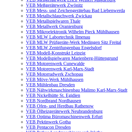
VEB Meßgerätewerk Zwönitz
VEB Mess- und Zeichengerätebau Bad Liebenwerda
VEB Metallschlauchwerk Zwickau
VEB Metallspielwaren Thale
VEB Metallwerk Oranienburg
VEB Mikroelektronik Wilhelm Pieck Mühlhausen
VEB MLW Labortechnik Ilmenau
VEB MLW Prüfgeräte-Werk Medingen Sitz Freital
VEB MLW Zentrifungenbau Engelsdorf
VEB Modell-Konstrukt Leipzig
VEB Modellspielwaren Marienberg-Hüttengrund
VEB Motorenwerk Cunewalde
VEB Motorenwerk Karl-Marx-Stadt
VEB Motorradwerk Zschopau
VEB Möve-Werk Mühlhausen
VEB Mühlenbau Dresden
VEB Nähwirkmaschinenbau Malimo Karl-Marx-Stadt
VEB Nickelhütte St. Egidien
VEB Nordbrand Nordhausen
VEB Ofen- und Herdbau Rathenow
VEB Ölheizgerätewerk Neubrandenburg
VEB Optima Büromaschinenwerk Erfurt
VEB Pektinwerk Gotha
VEB Pentacon Dresden