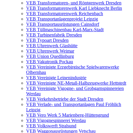
VEB Transformatoren- und Röntgenwerk Dresden
VEB Transformatorenwerk Karl Liebknecht Berlin
VEB Transformatorenwerk Reichenbach
VEB Transportanlagenprojekt Leipzig
VEB Transportausrüstungen Cainsdorf
VEB Tüllmaschinenbau Karl-Marx-Stadt
VEB Turbinenfabrik Dresden
VEB Typoart Dresden
VEB Uhrenwerk Glashütte
VEB Uhrenwerk Weimar
VEB Union Quedlinburg
VEB Vakutronik Pockau
VEB Vereinigte Erzgebirgische Spielwarenwerke
Olbernhau
VEB Vereinigte Leinenindustrie
VEB Vereinigte NE-Metall-Halbzeugwerke Hettstedt
VEB Vereinigte Vigogne- und Grobgarnspinnereien
Werdau
VEB Verkehrsbetriebe der Stadt Dresden
VEB Verlade- und Transportanlagen Paul Fröhlich
Leipzig
VEB Vero Werk 5 Marienberg-Hüttengrund
VEB Vigognespinnerei Werdau
VEB Volkswerft Stralsund
VEB Waggonausrüstungen Vetschau