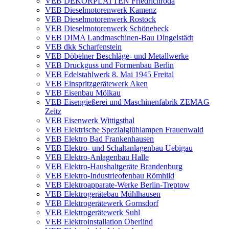
VEB DEKORPLATTEN Friedrichroda
VEB Dieselmotorenwerk Kamenz
VEB Dieselmotorenwerk Rostock
VEB Dieselmotorenwerk Schönebeck
VEB DIMA Landmaschinen-Bau Dingelstädt
VEB dkk Scharfenstein
VEB Döbelner Beschläge- und Metallwerke
VEB Druckguss und Formenbau Berlin
VEB Edelstahlwerk 8. Mai 1945 Freital
VEB Einspritzgerätewerk Aken
VEB Eisenbau Mölkau
VEB Eisengießerei und Maschinenfabrik ZEMAG
Zeitz
VEB Eisenwerk Wittigsthal
VEB Elektrische Spezialglühlampen Frauenwald
VEB Elektro Bad Frankenhausen
VEB Elektro- und Schaltanlagenbau Uebigau
VEB Elektro-Anlagenbau Halle
VEB Elektro-Haushaltgeräte Brandenburg
VEB Elektro-Industrieofenbau Römhild
VEB Elektroapparate-Werke Berlin-Treptow
VEB Elektrogerätebau Mühlhausen
VEB Elektrogerätewerk Gornsdorf
VEB Elektrogerätewerk Suhl
VEB Elektroinstallation Oberlind