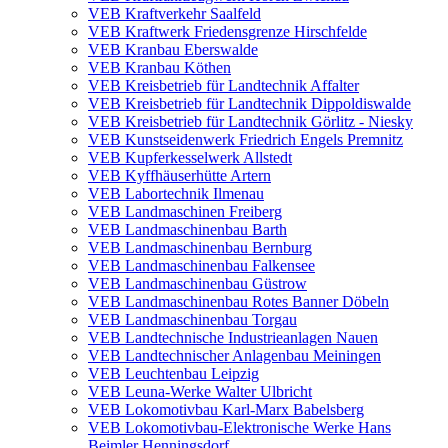
VEB Kraftverkehr Saalfeld
VEB Kraftwerk Friedensgrenze Hirschfelde
VEB Kranbau Eberswalde
VEB Kranbau Köthen
VEB Kreisbetrieb für Landtechnik Affalter
VEB Kreisbetrieb für Landtechnik Dippoldiswalde
VEB Kreisbetrieb für Landtechnik Görlitz - Niesky
VEB Kunstseidenwerk Friedrich Engels Premnitz
VEB Kupferkesselwerk Allstedt
VEB Kyffhäuserhütte Artern
VEB Labortechnik Ilmenau
VEB Landmaschinen Freiberg
VEB Landmaschinenbau Barth
VEB Landmaschinenbau Bernburg
VEB Landmaschinenbau Falkensee
VEB Landmaschinenbau Güstrow
VEB Landmaschinenbau Rotes Banner Döbeln
VEB Landmaschinenbau Torgau
VEB Landtechnische Industrieanlagen Nauen
VEB Landtechnischer Anlagenbau Meiningen
VEB Leuchtenbau Leipzig
VEB Leuna-Werke Walter Ulbricht
VEB Lokomotivbau Karl-Marx Babelsberg
VEB Lokomotivbau-Elektronische Werke Hans
Beimler Henningsdorf