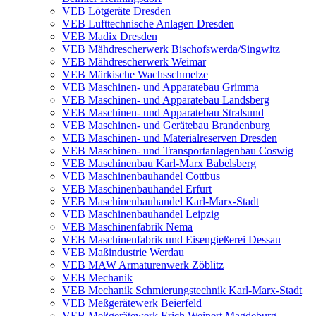
VEB Lötgeräte Dresden
VEB Lufttechnische Anlagen Dresden
VEB Madix Dresden
VEB Mähdrescherwerk Bischofswerda/Singwitz
VEB Mähdrescherwerk Weimar
VEB Märkische Wachsschmelze
VEB Maschinen- und Apparatebau Grimma
VEB Maschinen- und Apparatebau Landsberg
VEB Maschinen- und Apparatebau Stralsund
VEB Maschinen- und Gerätebau Brandenburg
VEB Maschinen- und Materialreserven Dresden
VEB Maschinen- und Transportanlagenbau Coswig
VEB Maschinenbau Karl-Marx Babelsberg
VEB Maschinenbauhandel Cottbus
VEB Maschinenbauhandel Erfurt
VEB Maschinenbauhandel Karl-Marx-Stadt
VEB Maschinenbauhandel Leipzig
VEB Maschinenfabrik Nema
VEB Maschinenfabrik und Eisengießerei Dessau
VEB Maßindustrie Werdau
VEB MAW Armaturenwerk Zöblitz
VEB Mechanik
VEB Mechanik Schmierungstechnik Karl-Marx-Stadt
VEB Meßgerätewerk Beierfeld
VEB Meßgerätewerk Erich Weinert Magdeburg