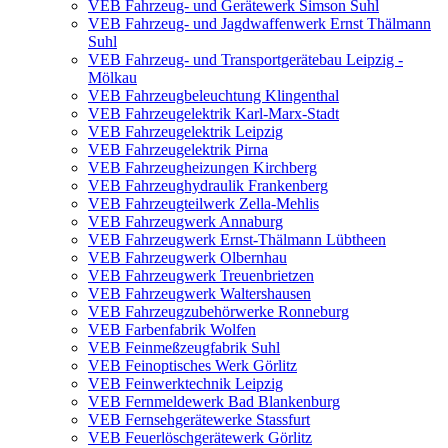
VEB Fahrzeug- und Gerätewerk Simson Suhl
VEB Fahrzeug- und Jagdwaffenwerk Ernst Thälmann
Suhl
VEB Fahrzeug- und Transportgerätebau Leipzig -
Mölkau
VEB Fahrzeugbeleuchtung Klingenthal
VEB Fahrzeugelektrik Karl-Marx-Stadt
VEB Fahrzeugelektrik Leipzig
VEB Fahrzeugelektrik Pirna
VEB Fahrzeugheizungen Kirchberg
VEB Fahrzeughydraulik Frankenberg
VEB Fahrzeugteilwerk Zella-Mehlis
VEB Fahrzeugwerk Annaburg
VEB Fahrzeugwerk Ernst-Thälmann Lübtheen
VEB Fahrzeugwerk Olbernhau
VEB Fahrzeugwerk Treuenbrietzen
VEB Fahrzeugwerk Waltershausen
VEB Fahrzeugzubehörwerke Ronneburg
VEB Farbenfabrik Wolfen
VEB Feinmeßzeugfabrik Suhl
VEB Feinoptisches Werk Görlitz
VEB Feinwerktechnik Leipzig
VEB Fernmeldewerk Bad Blankenburg
VEB Fernsehgerätewerke Stassfurt
VEB Feuerlöschgerätewerk Görlitz