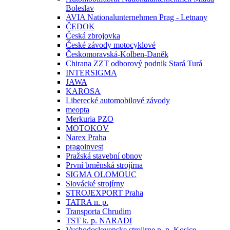
Boleslav
AVIA Nationalunternehmen Prag - Letnany
ČEDOK
Česká zbrojovka
České závody motocyklové
Českomoravská-Kolben-Daněk
Chirana ZZT odborový podnik Stará Turá
INTERSIGMA
JAWA
KAROSA
Liberecké automobilové závody
meopta
Merkuria PZO
MOTOKOV
Narex Praha
pragoinvest
Pražská stavební obnov
První brněnská strojírna
SIGMA OLOMOUC
Slovácké strojírny
STROJEXPORT Praha
TATRA n. p.
Transporta Chrudim
TST k. p. NARADI
Vychodoslovenske strojirne n. p. Kosice