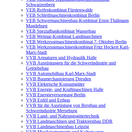
Schwarzenberg
VEB Reifenkombinat Fürstenwalde
VEB Schleifmaschinenkombinat Berlin
VEB Schwermaschinenbau-Kombinat Ernst-Thälmann
Magdeburg
VEB Spezialbaukombinat Wasserbau
VEB Weimar-Kombinat Landmaschinen
VEB Werkzeugmaschinenkombinat 7. Oktober Berlin
VEB Werkzeugmaschinenkombinat Fritz Heckert Karl-
Marx-Stadt
VVB Armaturen und Hydraulik Halle
VVB Ausrüstungen für die Schwerindustrie und
Getriebebau
VVB Automobilbau Karl-Marx-Stadt
VVB Baumechanisierung Dresden
VVB Elektrische Konsumgüter
VVB Energie- und Kraftmaschinen Halle
VVB Energieversorgung Berlin
VVB Erdöl und Erdgas
VVB für die Ausrüstung von Bergbau und
Schwerindustrie Merseburg
VVB Land- und Nahrungsgütertechnik
VVB Landmaschinen und Traktorenbau DDR
VVB Landmaschinenbau Leipzig
VVB Musikinstrumente und Kulturwaren