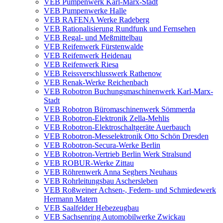
VEB Pumpenwerk Karl-Marx-Stadt
VEB Pumpenwerke Halle
VEB RAFENA Werke Radeberg
VEB Rationalisierung Rundfunk und Fernsehen
VEB Regal- und Meßmittelbau
VEB Reifenwerk Fürstenwalde
VEB Reifenwerk Heidenau
VEB Reifenwerk Riesa
VEB Reissverschlusswerk Rathenow
VEB Renak-Werke Reichenbach
VEB Robotron Buchungsmaschinenwerk Karl-Marx-
Stadt
VEB Robotron Büromaschinenwerk Sömmerda
VEB Robotron-Elektronik Zella-Mehlis
VEB Robotron-Elektroschaltgeräte Auerbauch
VEB Robotron-Messelektronik Otto Schön Dresden
VEB Robotron-Secura-Werke Berlin
VEB Robotron-Vertrieb Berlin Werk Stralsund
VEB ROBUR-Werke Zittau
VEB Röhrenwerk Anna Seghers Neuhaus
VEB Rohrleitungsbau Aschersleben
VEB Roßweiner Achsen-, Federn- und Schmiedewerk
Hermann Matern
VEB Saalfelder Hebezeugbau
VEB Sachsenring Automobilwerke Zwickau