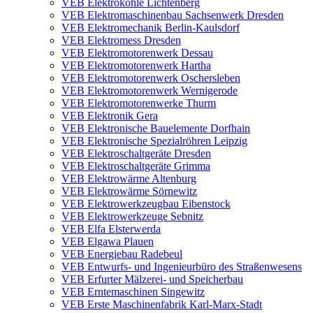
VEB Elektrokohle Lichtenberg
VEB Elektromaschinenbau Sachsenwerk Dresden
VEB Elektromechanik Berlin-Kaulsdorf
VEB Elektromess Dresden
VEB Elektromotorenwerk Dessau
VEB Elektromotorenwerk Hartha
VEB Elektromotorenwerk Oschersleben
VEB Elektromotorenwerk Wernigerode
VEB Elektromotorenwerke Thurm
VEB Elektronik Gera
VEB Elektronische Bauelemente Dorfhain
VEB Elektronische Spezialröhren Leipzig
VEB Elektroschaltgeräte Dresden
VEB Elektroschaltgeräte Grimma
VEB Elektrowärme Altenburg
VEB Elektrowärme Sörnewitz
VEB Elektrowerkzeugbau Eibenstock
VEB Elektrowerkzeuge Sebnitz
VEB Elfa Elsterwerda
VEB Elgawa Plauen
VEB Energiebau Radebeul
VEB Entwurfs- und Ingenieurbüro des Straßenwesens
VEB Erfurter Mälzerei- und Speicherbau
VEB Erntemaschinen Singewitz
VEB Erste Maschinenfabrik Karl-Marx-Stadt