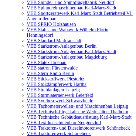
VEB Spindel- und Spinnflügelfabrik Neudorf
VEB Spinnereimaschinenbau Karl-Marx-Stadt
VEB Sportgerätewerk Karl-Marx-Stadt Betriebsteil VI-
Angelrollenbau
VEB SPRIO Holzhausen
VEB Stahl- und Walzwerk Wilhelm Florin
Henningsdorf
VEB Standard Markranstädt
VEB Starkstrom-Anlagenbau Berlin
VEB Starkstrom-Anlagenbau Karl-Marx-Stadt
VEB Starkstrom-Anlagenbau Magdeburg
VEB Statex Ilmenau
VEB statron Fürstenwalde
VEB Stern-Radio Berlin
VEB Stickstoffwerk Piesteritz
VEB Stoßdämpferwerk Hartha
VEB Strahlanlagen Leipzig
VEB Sturmlaternenwerk Beierfeld
VEB Synthesewerk Schwarzheide
VEB Tachometerwellen- und Maschinenbau Leipzig
VEB Technisch-Physikalische Werkstätten Thalheim
VEB Technische Gebäudeausrüstung Karl-Marx-Stadt
VEB Textilmaschinenbau Neugersdorf
VEB Traktoren- und Dieselmotorenwerk Schönebeck
VEB Traktorenwerk Schönebeck