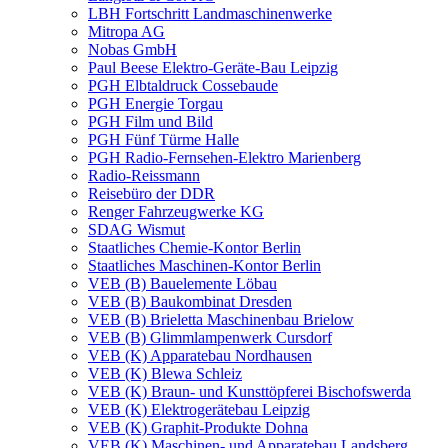
LBH Fortschritt Landmaschinenwerke
Mitropa AG
Nobas GmbH
Paul Beese Elektro-Geräte-Bau Leipzig
PGH Elbtaldruck Cossebaude
PGH Energie Torgau
PGH Film und Bild
PGH Fünf Türme Halle
PGH Radio-Fernsehen-Elektro Marienberg
Radio-Reissmann
Reisebüro der DDR
Renger Fahrzeugwerke KG
SDAG Wismut
Staatliches Chemie-Kontor Berlin
Staatliches Maschinen-Kontor Berlin
VEB (B) Bauelemente Löbau
VEB (B) Baukombinat Dresden
VEB (B) Brieletta Maschinenbau Brielow
VEB (B) Glimmlampenwerk Cursdorf
VEB (K) Apparatebau Nordhausen
VEB (K) Blewa Schleiz
VEB (K) Braun- und Kunsttöpferei Bischofswerda
VEB (K) Elektrogerätebau Leipzig
VEB (K) Graphit-Produkte Dohna
VEB (K) Maschinen- und Apparatebau Landsberg