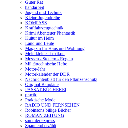
Guter Rat
handarbeit
Jugend und Technik
Kleine Jugendreihe
KOMPASS
Kraftfahrzeugtechnik
Krimi Abenteuer Phantastik
Kultur im Heim
Land und Leute
Magazin für Haus und Wohnung
Mein kleines Lexikon
Messen - Steuern - Regeln
Militärtechnische Hefte
Motor-Jahr
Motorkalender der DDR
Nachrichtenblatt für den Pflanzenschutz
Original-Baupläne
PASSAT-BÜCHEREI
practic
Praktische Mode
RADIO UND FERNSEHEN
Robinsons billige Bücher
ROMAN-ZEITUNG
sammler express
Spannend erzählt