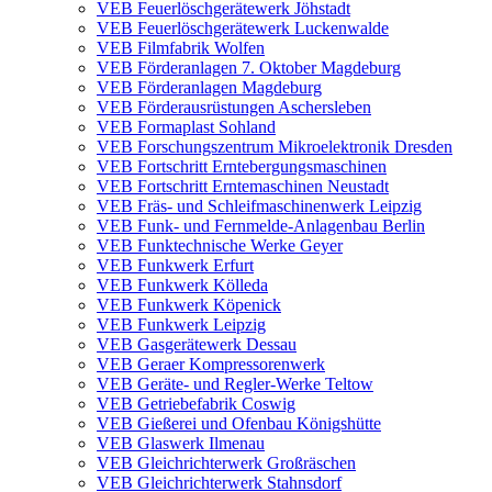
VEB Feuerlöschgerätewerk Jöhstadt
VEB Feuerlöschgerätewerk Luckenwalde
VEB Filmfabrik Wolfen
VEB Förderanlagen 7. Oktober Magdeburg
VEB Förderanlagen Magdeburg
VEB Förderausrüstungen Aschersleben
VEB Formaplast Sohland
VEB Forschungszentrum Mikroelektronik Dresden
VEB Fortschritt Erntebergungsmaschinen
VEB Fortschritt Erntemaschinen Neustadt
VEB Fräs- und Schleifmaschinenwerk Leipzig
VEB Funk- und Fernmelde-Anlagenbau Berlin
VEB Funktechnische Werke Geyer
VEB Funkwerk Erfurt
VEB Funkwerk Kölleda
VEB Funkwerk Köpenick
VEB Funkwerk Leipzig
VEB Gasgerätewerk Dessau
VEB Geraer Kompressorenwerk
VEB Geräte- und Regler-Werke Teltow
VEB Getriebefabrik Coswig
VEB Gießerei und Ofenbau Königshütte
VEB Glaswerk Ilmenau
VEB Gleichrichterwerk Großräschen
VEB Gleichrichterwerk Stahnsdorf