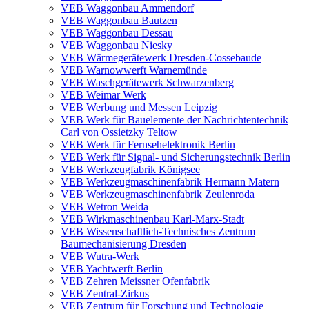
VEB Waggonbau Ammendorf
VEB Waggonbau Bautzen
VEB Waggonbau Dessau
VEB Waggonbau Niesky
VEB Wärmegerätewerk Dresden-Cossebaude
VEB Warnowwerft Warnemünde
VEB Waschgerätewerk Schwarzenberg
VEB Weimar Werk
VEB Werbung und Messen Leipzig
VEB Werk für Bauelemente der Nachrichtentechnik
Carl von Ossietzky Teltow
VEB Werk für Fernsehelektronik Berlin
VEB Werk für Signal- und Sicherungstechnik Berlin
VEB Werkzeugfabrik Königsee
VEB Werkzeugmaschinenfabrik Hermann Matern
VEB Werkzeugmaschinenfabrik Zeulenroda
VEB Wetron Weida
VEB Wirkmaschinenbau Karl-Marx-Stadt
VEB Wissenschaftlich-Technisches Zentrum
Baumechanisierung Dresden
VEB Wutra-Werk
VEB Yachtwerft Berlin
VEB Zehren Meissner Ofenfabrik
VEB Zentral-Zirkus
VEB Zentrum für Forschung und Technologie