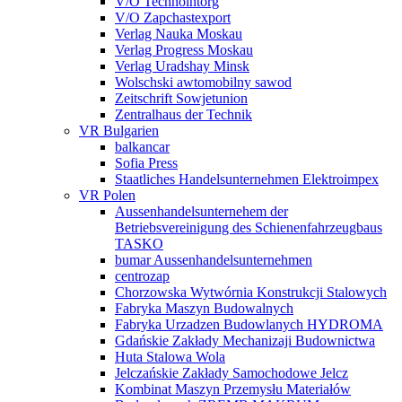
V/O Technointorg
V/O Zapchastexport
Verlag Nauka Moskau
Verlag Progress Moskau
Verlag Uradshay Minsk
Wolschski awtomobilny sawod
Zeitschrift Sowjetunion
Zentralhaus der Technik
VR Bulgarien
balkancar
Sofia Press
Staatliches Handelsunternehmen Elektroimpex
VR Polen
Aussenhandelsunternehem der
Betriebsvereinigung des Schienenfahrzeugbaus
TASKO
bumar Aussenhandelsunternehmen
centrozap
Chorzowska Wytwórnia Konstrukcji Stalowych
Fabryka Maszyn Budowalnych
Fabryka Urzadzen Budowlanych HYDROMA
Gdańskie Zakłady Mechanizaji Budownictwa
Huta Stalowa Wola
Jelczańskie Zakłady Samochodowe Jelcz
Kombinat Maszyn Przemysłu Materiałów