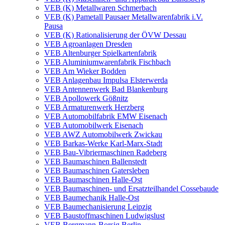
VEB (K) Metallwaren Schmerbach
VEB (K) Pametall Pausaer Metallwarenfabrik i.V.
Pausa
VEB (K) Rationalisierung der ÖVW Dessau
VEB Agroanlagen Dresden
VEB Altenburger Spielkartenfabrik
VEB Aluminiumwarenfabrik Fischbach
VEB Am Wieker Bodden
VEB Anlagenbau Impulsa Elsterwerda
VEB Antennenwerk Bad Blankenburg
VEB Apollowerk Gößnitz
VEB Armaturenwerk Herzberg
VEB Automobilfabrik EMW Eisenach
VEB Automobilwerk Eisenach
VEB AWZ Automobilwerk Zwickau
VEB Barkas-Werke Karl-Marx-Stadt
VEB Bau-Vibriermaschinen Radeberg
VEB Baumaschinen Ballenstedt
VEB Baumaschinen Gatersleben
VEB Baumaschinen Halle-Ost
VEB Baumaschinen- und Ersatzteilhandel Cossebaude
VEB Baumechanik Halle-Ost
VEB Baumechanisierung Leipzig
VEB Baustoffmaschinen Ludwigslust
VEB Bergmann-Borsig Berlin