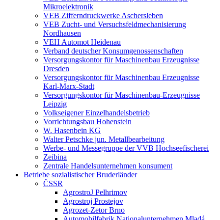
Mikroelektronik
VEB Zifferndruckwerke Aschersleben
VEB Zucht- und Versuchsfeldmechanisierung
Nordhausen
VEH Automot Heidenau
Verband deutscher Konsumgenossenschaften
Versorgungskontor für Maschinenbau Erzeugnisse
Dresden
Versorgungskontor für Maschinenbau Erzeugnisse
Karl-Marx-Stadt
Versorgungskontor für Maschinenbau-Erzeugnisse
Leipzig
Volkseigener Einzelhandelsbetrieb
Vorrichtungsbau Hohenstein
W. Hasenbein KG
Walter Petschke jun. Metallbearbeitung
Werbe- und Messegruppe der VVB Hochseefischerei
Zeibina
Zentrale Handelsunternehmen konsument
Betriebe sozialistischer Bruderländer
ČSSR
AgrostroJ Pelhrimov
Agrostroj Prostejov
Agrozet-Zetor Brno
Automobilfabrik Nationalunternehmen Mladá