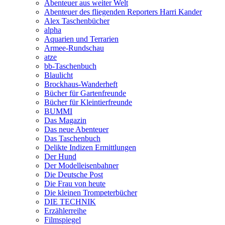
Abenteuer aus weiter Welt
Abenteuer des fliegenden Reporters Harri Kander
Alex Taschenbücher
alpha
Aquarien und Terrarien
Armee-Rundschau
atze
bb-Taschenbuch
Blaulicht
Brockhaus-Wanderheft
Bücher für Gartenfreunde
Bücher für Kleintierfreunde
BUMMI
Das Magazin
Das neue Abenteuer
Das Taschenbuch
Delikte Indizen Ermittlungen
Der Hund
Der Modelleisenbahner
Die Deutsche Post
Die Frau von heute
Die kleinen Trompeterbücher
DIE TECHNIK
Erzählerreihe
Filmspiegel