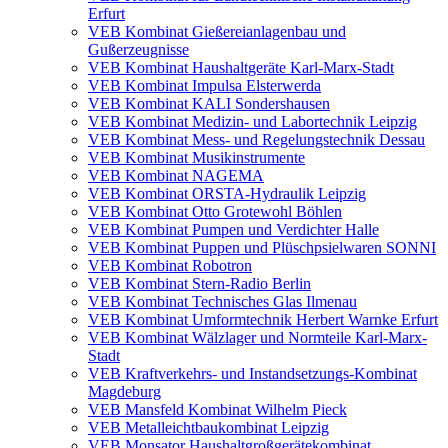
Erfurt
VEB Kombinat Gießereianlagenbau und
Gußerzeugnisse
VEB Kombinat Haushaltgeräte Karl-Marx-Stadt
VEB Kombinat Impulsa Elsterwerda
VEB Kombinat KALI Sondershausen
VEB Kombinat Medizin- und Labortechnik Leipzig
VEB Kombinat Mess- und Regelungstechnik Dessau
VEB Kombinat Musikinstrumente
VEB Kombinat NAGEMA
VEB Kombinat ORSTA-Hydraulik Leipzig
VEB Kombinat Otto Grotewohl Böhlen
VEB Kombinat Pumpen und Verdichter Halle
VEB Kombinat Puppen und Plüschpsielwaren SONNI
VEB Kombinat Robotron
VEB Kombinat Stern-Radio Berlin
VEB Kombinat Technisches Glas Ilmenau
VEB Kombinat Umformtechnik Herbert Warnke Erfurt
VEB Kombinat Wälzlager und Normteile Karl-Marx-
Stadt
VEB Kraftverkehrs- und Instandsetzungs-Kombinat
Magdeburg
VEB Mansfeld Kombinat Wilhelm Pieck
VEB Metalleichtbaukombinat Leipzig
VEB Monsator Haushaltgroßgerätekombinat