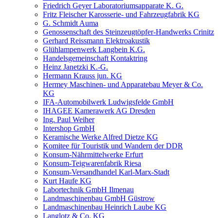
Friedrich Geyer Laboratoriumsapparate K. G.
Fritz Fleischer Karosserie- und Fahrzeugfabrik KG
G. Schmidt Auma
Genossenschaft des Steinzeugtöpfer-Handwerks Crinitz
Gerhard Reissmann Elektroakustik
Glühlampenwerk Langbein K.G.
Handelsgemeinschaft Kontaktring
Heinz Janetzki K.-G.
Hermann Krauss jun. KG
Hermey Maschinen- und Apparatebau Meyer & Co.
KG
IFA-Automobilwerk Ludwigsfelde GmbH
IHAGEE Kamerawerk AG Dresden
Ing. Paul Weiher
Intershop GmbH
Keramische Werke Alfred Dietze KG
Komitee für Touristik und Wandern der DDR
Konsum-Nährmittelwerke Erfurt
Konsum-Teigwarenfabrik Riesa
Konsum-Versandhandel Karl-Marx-Stadt
Kurt Haufe KG
Labortechnik GmbH Ilmenau
Landmaschinenbau GmbH Güstrow
Landmaschinenbau Heinrich Laube KG
Langlotz & Co. KG