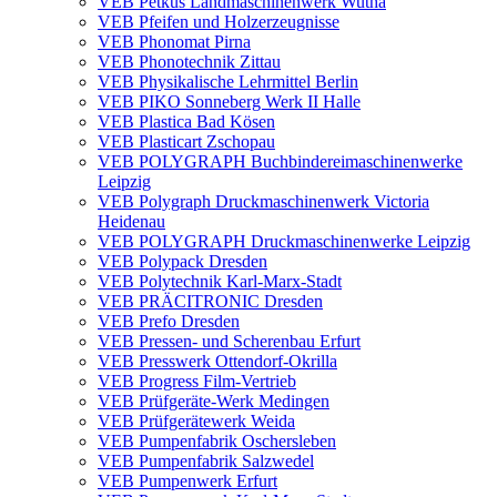
VEB Petkus Landmaschinenwerk Wutha
VEB Pfeifen und Holzerzeugnisse
VEB Phonomat Pirna
VEB Phonotechnik Zittau
VEB Physikalische Lehrmittel Berlin
VEB PIKO Sonneberg Werk II Halle
VEB Plastica Bad Kösen
VEB Plasticart Zschopau
VEB POLYGRAPH Buchbindereimaschinenwerke
Leipzig
VEB Polygraph Druckmaschinenwerk Victoria
Heidenau
VEB POLYGRAPH Druckmaschinenwerke Leipzig
VEB Polypack Dresden
VEB Polytechnik Karl-Marx-Stadt
VEB PRÄCITRONIC Dresden
VEB Prefo Dresden
VEB Pressen- und Scherenbau Erfurt
VEB Presswerk Ottendorf-Okrilla
VEB Progress Film-Vertrieb
VEB Prüfgeräte-Werk Medingen
VEB Prüfgerätewerk Weida
VEB Pumpenfabrik Oschersleben
VEB Pumpenfabrik Salzwedel
VEB Pumpenwerk Erfurt