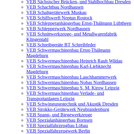
VEB Sächsischer Brücken- und Stahlhochbau Dresden
VEB Schachtbau Nordhausen
VEB Schaltgerätewerk Muskau
VEB Schiffswerft Neptun Rostock
VEB Schlepperanhängerbau Ernst-Thälmann Lübtheen
VEB Schlepperwerk Nordhausen
VEB Schnittwerkzeuge- und Metallwarenfabrik
Klingentahl
VEB Schreibgeräte BT Schreibfeder
VEB Schwermaschinenbau Ernst-Thälmann
Magdeburg
VEB Schwermaschinenbau Heinrich Rauh Wildau
VEB Schwermaschinenbau Karl-Liebknecht
Magdeburg
VEB Schwermaschinenbau Lauchhammerwerk
VEB Schwermaschinenbau Nobas Nordhausen
VEB Schwermaschinenbau S. M. Kirow Leipzig
VEB Schwermaschinenbau Verlade- und
Transportanlagen Leipzig
VEB Schwingungstechnik und Akustik Dresden
VEB Sirokko-Gerätewerk Neubrandenburg
VEB Spann- und Biegewerkzeuge
VEB Spezialanhängerbau Bornsen
VEB Spezialfahrzeugbau Löbau
VEB Spezialfahrzeugwerk Berlin