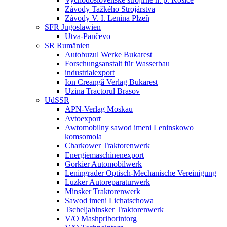
Závody Tažkého Strojárstva
Závody V. I. Lenina Plzeň
SFR Jugoslawien
Utva-Pančevo
SR Rumänien
Autobuzul Werke Bukarest
Forschungsanstalt für Wasserbau
industrialexport
Ion Creangă Verlag Bukarest
Uzina Tractorul Brasov
UdSSR
APN-Verlag Moskau
Avtoexport
Awtomobilny sawod imeni Leninskowo
komsomola
Charkower Traktorenwerk
Energiemaschinenexport
Gorkier Automobilwerk
Leningrader Optisch-Mechanische Vereinigung
Luzker Autoreparaturwerk
Minsker Traktorenwerk
Sawod imeni Lichatschowa
Tscheljabinsker Traktorenwerk
V/O Mashpriborintorg