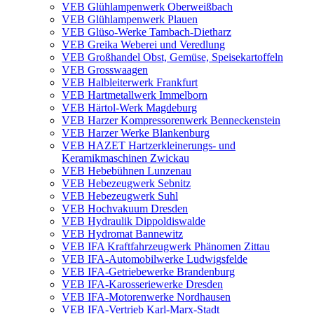
VEB Glühlampenwerk Oberweißbach
VEB Glühlampenwerk Plauen
VEB Glüso-Werke Tambach-Dietharz
VEB Greika Weberei und Veredlung
VEB Großhandel Obst, Gemüse, Speisekartoffeln
VEB Grosswaagen
VEB Halbleiterwerk Frankfurt
VEB Hartmetallwerk Immelborn
VEB Härtol-Werk Magdeburg
VEB Harzer Kompressorenwerk Benneckenstein
VEB Harzer Werke Blankenburg
VEB HAZET Hartzerkleinerungs- und
Keramikmaschinen Zwickau
VEB Hebebühnen Lunzenau
VEB Hebezeugwerk Sebnitz
VEB Hebezeugwerk Suhl
VEB Hochvakuum Dresden
VEB Hydraulik Dippoldiswalde
VEB Hydromat Bannewitz
VEB IFA Kraftfahrzeugwerk Phänomen Zittau
VEB IFA-Automobilwerke Ludwigsfelde
VEB IFA-Getriebewerke Brandenburg
VEB IFA-Karosseriewerke Dresden
VEB IFA-Motorenwerke Nordhausen
VEB IFA-Vertrieb Karl-Marx-Stadt