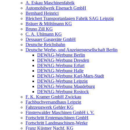
A. Eskau Maschinenfabrik
Automobilwerk Eisenach GmbH
Bernhard Heinrici
Bleichert Transportanlagen Fabrik SAG Leipzig
Bräuer & Möhlmann KG
Bruno Zill KG
C. A. Uhlmann KG
Dessauer Gasgeräte GmbH
Deutsche Reichsbahn
Deutsche Werbe- und Anzeigengesellschaft Berlin
DEWAG-Werbung Berlin
DEWAG-Werbung Dresden
DEWAG-Werbung Erfurt
DEWAG-Werbung Halle
DEWAG-Werbung Karl-Marx-Stadt
DEWAG-Werbung Leipzig
DEWAG-Werbung Magdeburg
DEWAG-Werbung Rostock
F. K. Kramer GmbH Zwickau
Fachbuchversandhaus Leipzig
Fahrzeugwerk Gehler KG
Finsterwalder Maschinen GmbH i. V.
Fortschritt Erntemaschinen GmbH
Fortschritt Landmaschinen-Werke
Franz Küstner Nachf. KG