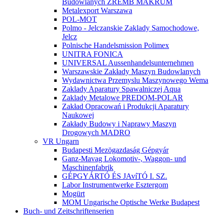
Budowlanych ZREMB MAKRUM
Metalexport Warszawa
POL-MOT
Polmo - Jelczanskie Zaklady Samochodowe,
Jelcz
Polnische Handelsmission Polimex
UNITRA FONICA
UNIVERSAL Aussenhandelsunternehmen
Warszawskie Zakłady Maszyn Budowlanych
Wydawnictwa Przemyslu Maszynowego Wema
Zaklady Aparatury Spawalniczej Aqua
Zaklady Metalowe PREDOM-POLAR
Zakład Opracowań i Produkcji Aparatury
Naukowej
Zakłady Budowy i Naprawy Maszyn
Drogowych MADRO
VR Ungarn
Budapesti Mezögazdaság Gépgyár
Ganz-Mavag Lokomotiv-, Waggon- und
Maschinenfabrik
GÉPGYÁRTÓ ÉS JAvíTÓ I. SZ.
Labor Instrumentwerke Esztergom
Mogürt
MOM Ungarische Optische Werke Budapest
Buch- und Zeitschriftenserien