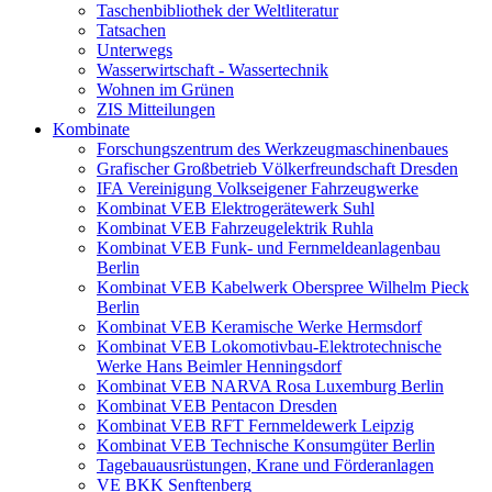
Taschenbibliothek der Weltliteratur
Tatsachen
Unterwegs
Wasserwirtschaft - Wassertechnik
Wohnen im Grünen
ZIS Mitteilungen
Kombinate
Forschungszentrum des Werkzeugmaschinenbaues
Grafischer Großbetrieb Völkerfreundschaft Dresden
IFA Vereinigung Volkseigener Fahrzeugwerke
Kombinat VEB Elektrogerätewerk Suhl
Kombinat VEB Fahrzeugelektrik Ruhla
Kombinat VEB Funk- und Fernmeldeanlagenbau
Berlin
Kombinat VEB Kabelwerk Oberspree Wilhelm Pieck
Berlin
Kombinat VEB Keramische Werke Hermsdorf
Kombinat VEB Lokomotivbau-Elektrotechnische
Werke Hans Beimler Henningsdorf
Kombinat VEB NARVA Rosa Luxemburg Berlin
Kombinat VEB Pentacon Dresden
Kombinat VEB RFT Fernmeldewerk Leipzig
Kombinat VEB Technische Konsumgüter Berlin
Tagebauausrüstungen, Krane und Förderanlagen
VE BKK Senftenberg