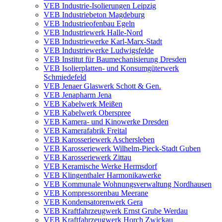
VEB Industrie-Isolierungen Leipzig
VEB Industriebeton Magdeburg
VEB Industrieofenbau Egeln
VEB Industriewerk Halle-Nord
VEB Industriewerke Karl-Marx-Stadt
VEB Industriewerke Ludwigsfelde
VEB Institut für Baumechanisierung Dresden
VEB Isolierplatten- und Konsumgüterwerk
Schmiedefeld
VEB Jenaer Glaswerk Schott & Gen.
VEB Jenapharm Jena
VEB Kabelwerk Meißen
VEB Kabelwerk Oberspree
VEB Kamera- und Kinowerke Dresden
VEB Kamerafabrik Freital
VEB Karosseriewerk Aschersleben
VEB Karosseriewerk Wilhelm-Pieck-Stadt Guben
VEB Karosseriewerk Zittau
VEB Keramische Werke Hermsdorf
VEB Klingenthaler Harmonikawerke
VEB Kommunale Wohnungsverwaltung Nordhausen
VEB Kompressorenbau Meerane
VEB Kondensatorenwerk Gera
VEB Kraftfahrzeugwerk Ernst Grube Werdau
VEB Kraftfahrzeugwerk Horch Zwickau