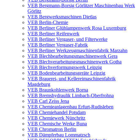
VEB Bergmann-Borsig Görlitzer Maschinenbau Werk
Görlitz
VEB Bergwerksmaschinen Dietlas
VEB Berlin-Chemie
VEB Berliner Glühlampenwerk Rosa Luxemburg
VEB Berliner Reifenwerk
VEB Berliner Vergaser- und Filterwerke
VEB Berliner Vergaser-Fabrik
VEB Berliner Werkzeugmaschinenfabrik Marzahn
VEB Blechbearbeitungsmaschinenwerk Gera
VEB Blechverarbeitungsmaschinenwerk Gotha
VEB Blechverformungswerk Leipzig
VEB Bodenbearbeitungsgeräte Leipzig
VEB Brauerei- und Kellereimaschinenfabrik
Magdeburg
VEB Braunkohlenwerk Borna
VEB Bremshydraulik Limbach-Oberfrohna
VEB Carl Zeiss Jena
VEB Chemieanlagenbau Erfurt-Rudisleben
VEB Chemiehandel Potsdam
VEB Chemiewerk Nünchritz
VEB Chemische Werke Buna
VEB Chromatron Berlin
VEB Dämpferbau Lommatzsch