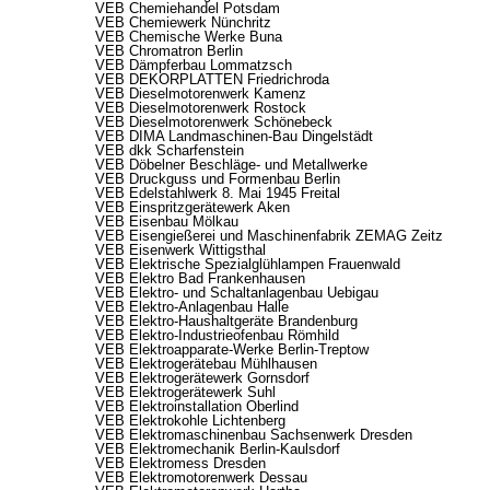
VEB Chemiehandel Potsdam
VEB Chemiewerk Nünchritz
VEB Chemische Werke Buna
VEB Chromatron Berlin
VEB Dämpferbau Lommatzsch
VEB DEKORPLATTEN Friedrichroda
VEB Dieselmotorenwerk Kamenz
VEB Dieselmotorenwerk Rostock
VEB Dieselmotorenwerk Schönebeck
VEB DIMA Landmaschinen-Bau Dingelstädt
VEB dkk Scharfenstein
VEB Döbelner Beschläge- und Metallwerke
VEB Druckguss und Formenbau Berlin
VEB Edelstahlwerk 8. Mai 1945 Freital
VEB Einspritzgerätewerk Aken
VEB Eisenbau Mölkau
VEB Eisengießerei und Maschinenfabrik ZEMAG Zeitz
VEB Eisenwerk Wittigsthal
VEB Elektrische Spezialglühlampen Frauenwald
VEB Elektro Bad Frankenhausen
VEB Elektro- und Schaltanlagenbau Uebigau
VEB Elektro-Anlagenbau Halle
VEB Elektro-Haushaltgeräte Brandenburg
VEB Elektro-Industrieofenbau Römhild
VEB Elektroapparate-Werke Berlin-Treptow
VEB Elektrogerätebau Mühlhausen
VEB Elektrogerätewerk Gornsdorf
VEB Elektrogerätewerk Suhl
VEB Elektroinstallation Oberlind
VEB Elektrokohle Lichtenberg
VEB Elektromaschinenbau Sachsenwerk Dresden
VEB Elektromechanik Berlin-Kaulsdorf
VEB Elektromess Dresden
VEB Elektromotorenwerk Dessau