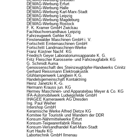
DEWAG-Werbung Erfurt
DEWAG-Werbung Halle
DEWAG-Werbung Karl-Marx-Stadt
DEWAG-Werbung Leipzig
DEWAG-Werbung Magdeburg
DEWAG-Werbung Rostock
F. K. Kramer GmbH Zwickau
Fachbuchversandhaus Leipzig
Fahrzeugwerk Gehler KG
Finsterwalder Maschinen GmbH i. V.
Fortschritt Erntemaschinen GmbH
Fortschritt Landmaschinen-Werke
Franz Küstner Nachf. KG
Friedrich Geyer Laboratoriumsapparate K. G.
Fritz Fleischer Karosserie- und Fahrzeugfabrik KG
G. Schmidt Auma
Genossenschaft des Steinzeugtöpfer-Handwerks Crinitz
Gerhard Reissmann Elektroakustik
Glühlampenwerk Langbein K.G.
Handelsgemeinschaft Kontaktring
Heinz Janetzki K.-G.
Hermann Krauss jun. KG
Hermey Maschinen- und Apparatebau Meyer & Co. KG
IFA-Automobilwerk Ludwigsfelde GmbH
IHAGEE Kamerawerk AG Dresden
Ing. Paul Weiher
Intershop GmbH
Keramische Werke Alfred Dietze KG
Komitee für Touristik und Wandern der DDR
Konsum-Nährmittelwerke Erfurt
Konsum-Teigwarenfabrik Riesa
Konsum-Versandhandel Karl-Marx-Stadt
Kurt Haufe KG
Labortechnik GmbH Ilmenau