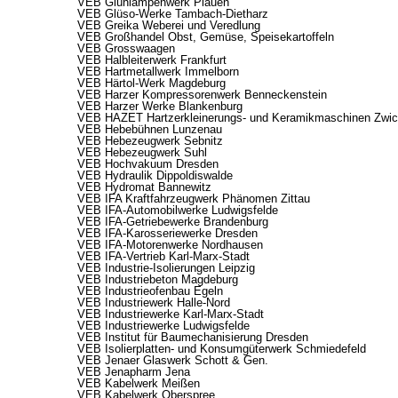
VEB Glühlampenwerk Plauen
VEB Glüso-Werke Tambach-Dietharz
VEB Greika Weberei und Veredlung
VEB Großhandel Obst, Gemüse, Speisekartoffeln
VEB Grosswaagen
VEB Halbleiterwerk Frankfurt
VEB Hartmetallwerk Immelborn
VEB Härtol-Werk Magdeburg
VEB Harzer Kompressorenwerk Benneckenstein
VEB Harzer Werke Blankenburg
VEB HAZET Hartzerkleinerungs- und Keramikmaschinen Zwi
VEB Hebebühnen Lunzenau
VEB Hebezeugwerk Sebnitz
VEB Hebezeugwerk Suhl
VEB Hochvakuum Dresden
VEB Hydraulik Dippoldiswalde
VEB Hydromat Bannewitz
VEB IFA Kraftfahrzeugwerk Phänomen Zittau
VEB IFA-Automobilwerke Ludwigsfelde
VEB IFA-Getriebewerke Brandenburg
VEB IFA-Karosseriewerke Dresden
VEB IFA-Motorenwerke Nordhausen
VEB IFA-Vertrieb Karl-Marx-Stadt
VEB Industrie-Isolierungen Leipzig
VEB Industriebeton Magdeburg
VEB Industrieofenbau Egeln
VEB Industriewerk Halle-Nord
VEB Industriewerke Karl-Marx-Stadt
VEB Industriewerke Ludwigsfelde
VEB Institut für Baumechanisierung Dresden
VEB Isolierplatten- und Konsumgüterwerk Schmiedefeld
VEB Jenaer Glaswerk Schott & Gen.
VEB Jenapharm Jena
VEB Kabelwerk Meißen
VEB Kabelwerk Oberspree