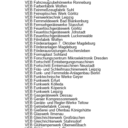
VEB Fahrzeugzubehörwerke Ronneburg
VEB Farbenfabrik Wolfen
VEB Feinmeßzeugfabrik Suhl
VEB Feinoptisches Werk Görlitz
VEB Feinwerktechnik Leipzig
VEB Fernmeldewerk Bad Blankenburg
VEB Fernsehgerätewerke Stassfurt
VEB Feuerlöschgerätewerk Görlitz
VEB Feuerlöschgerätewerk Jöhstadt
VEB Feuerlöschgerätewerk Luckenwalde
VEB Filmfabrik Wolfen
VEB Förderanlagen 7. Oktober Magdeburg
VEB Förderanlagen Magdeburg
VEB Förderausrüstungen Aschersleben
VEB Formaplast Sohland
VEB Forschungszentrum Mikroelektronik Dresden
VEB Fortschritt Erntebergungsmaschinen
VEB Fortschritt Erntemaschinen Neustadt
VEB Fräs- und Schleifmaschinenwerk Leipzig
VEB Funk- und Fernmelde-Anlagenbau Berlin
VEB Funktechnische Werke Geyer
VEB Funkwerk Erfurt
VEB Funkwerk Kölleda
VEB Funkwerk Köpenick
VEB Funkwerk Leipzig
VEB Gasgerätewerk Dessau
VEB Geraer Kompressorenwerk
VEB Geräte- und Regler-Werke Teltow
VEB Getriebefabrik Coswig
VEB Gießerei und Ofenbau Königshütte
VEB Glaswerk Ilmenau
VEB Gleichrichterwerk Großräschen
VEB Gleichrichterwerk Stahnsdorf
VEB Glühlampenwerk Oberweißbach