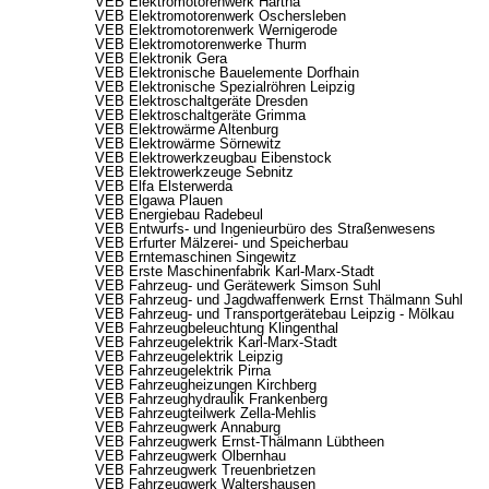
VEB Elektromotorenwerk Hartha
VEB Elektromotorenwerk Oschersleben
VEB Elektromotorenwerk Wernigerode
VEB Elektromotorenwerke Thurm
VEB Elektronik Gera
VEB Elektronische Bauelemente Dorfhain
VEB Elektronische Spezialröhren Leipzig
VEB Elektroschaltgeräte Dresden
VEB Elektroschaltgeräte Grimma
VEB Elektrowärme Altenburg
VEB Elektrowärme Sörnewitz
VEB Elektrowerkzeugbau Eibenstock
VEB Elektrowerkzeuge Sebnitz
VEB Elfa Elsterwerda
VEB Elgawa Plauen
VEB Energiebau Radebeul
VEB Entwurfs- und Ingenieurbüro des Straßenwesens
VEB Erfurter Mälzerei- und Speicherbau
VEB Erntemaschinen Singewitz
VEB Erste Maschinenfabrik Karl-Marx-Stadt
VEB Fahrzeug- und Gerätewerk Simson Suhl
VEB Fahrzeug- und Jagdwaffenwerk Ernst Thälmann Suhl
VEB Fahrzeug- und Transportgerätebau Leipzig - Mölkau
VEB Fahrzeugbeleuchtung Klingenthal
VEB Fahrzeugelektrik Karl-Marx-Stadt
VEB Fahrzeugelektrik Leipzig
VEB Fahrzeugelektrik Pirna
VEB Fahrzeugheizungen Kirchberg
VEB Fahrzeughydraulik Frankenberg
VEB Fahrzeugteilwerk Zella-Mehlis
VEB Fahrzeugwerk Annaburg
VEB Fahrzeugwerk Ernst-Thälmann Lübtheen
VEB Fahrzeugwerk Olbernhau
VEB Fahrzeugwerk Treuenbrietzen
VEB Fahrzeugwerk Waltershausen