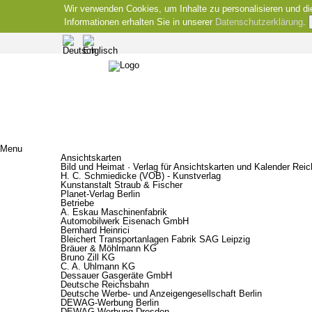
Wir verwenden Cookies, um Inhalte zu personalisieren und di
Informationen erhalten Sie in unserer
Datenschutzerklärung
.
Menu
Ansichtskarten
Bild und Heimat · Verlag für Ansichtskarten und Kalender Rei
H. C. Schmiedicke (VOB) - Kunstverlag
Kunstanstalt Straub & Fischer
Planet-Verlag Berlin
Betriebe
A. Eskau Maschinenfabrik
Automobilwerk Eisenach GmbH
Bernhard Heinrici
Bleichert Transportanlagen Fabrik SAG Leipzig
Bräuer & Möhlmann KG
Bruno Zill KG
C. A. Uhlmann KG
Dessauer Gasgeräte GmbH
Deutsche Reichsbahn
Deutsche Werbe- und Anzeigengesellschaft Berlin
DEWAG-Werbung Berlin
DEWAG-Werbung Dresden