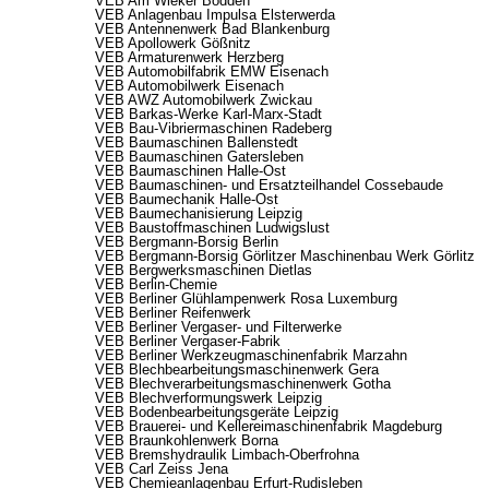
VEB Am Wieker Bodden
VEB Anlagenbau Impulsa Elsterwerda
VEB Antennenwerk Bad Blankenburg
VEB Apollowerk Gößnitz
VEB Armaturenwerk Herzberg
VEB Automobilfabrik EMW Eisenach
VEB Automobilwerk Eisenach
VEB AWZ Automobilwerk Zwickau
VEB Barkas-Werke Karl-Marx-Stadt
VEB Bau-Vibriermaschinen Radeberg
VEB Baumaschinen Ballenstedt
VEB Baumaschinen Gatersleben
VEB Baumaschinen Halle-Ost
VEB Baumaschinen- und Ersatzteilhandel Cossebaude
VEB Baumechanik Halle-Ost
VEB Baumechanisierung Leipzig
VEB Baustoffmaschinen Ludwigslust
VEB Bergmann-Borsig Berlin
VEB Bergmann-Borsig Görlitzer Maschinenbau Werk Görlitz
VEB Bergwerksmaschinen Dietlas
VEB Berlin-Chemie
VEB Berliner Glühlampenwerk Rosa Luxemburg
VEB Berliner Reifenwerk
VEB Berliner Vergaser- und Filterwerke
VEB Berliner Vergaser-Fabrik
VEB Berliner Werkzeugmaschinenfabrik Marzahn
VEB Blechbearbeitungsmaschinenwerk Gera
VEB Blechverarbeitungsmaschinenwerk Gotha
VEB Blechverformungswerk Leipzig
VEB Bodenbearbeitungsgeräte Leipzig
VEB Brauerei- und Kellereimaschinenfabrik Magdeburg
VEB Braunkohlenwerk Borna
VEB Bremshydraulik Limbach-Oberfrohna
VEB Carl Zeiss Jena
VEB Chemieanlagenbau Erfurt-Rudisleben