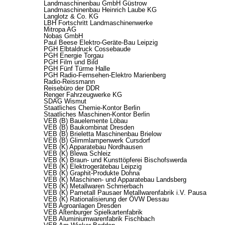
Landmaschinenbau GmbH Güstrow
Landmaschinenbau Heinrich Laube KG
Langlotz & Co. KG
LBH Fortschritt Landmaschinenwerke
Mitropa AG
Nobas GmbH
Paul Beese Elektro-Geräte-Bau Leipzig
PGH Elbtaldruck Cossebaude
PGH Energie Torgau
PGH Film und Bild
PGH Fünf Türme Halle
PGH Radio-Fernsehen-Elektro Marienberg
Radio-Reissmann
Reisebüro der DDR
Renger Fahrzeugwerke KG
SDAG Wismut
Staatliches Chemie-Kontor Berlin
Staatliches Maschinen-Kontor Berlin
VEB (B) Bauelemente Löbau
VEB (B) Baukombinat Dresden
VEB (B) Brieletta Maschinenbau Brielow
VEB (B) Glimmlampenwerk Cursdorf
VEB (K) Apparatebau Nordhausen
VEB (K) Blewa Schleiz
VEB (K) Braun- und Kunsttöpferei Bischofswerda
VEB (K) Elektrogerätebau Leipzig
VEB (K) Graphit-Produkte Dohna
VEB (K) Maschinen- und Apparatebau Landsberg
VEB (K) Metallwaren Schmerbach
VEB (K) Pametall Pausaer Metallwarenfabrik i.V. Pausa
VEB (K) Rationalisierung der ÖVW Dessau
VEB Agroanlagen Dresden
VEB Altenburger Spielkartenfabrik
VEB Aluminiumwarenfabrik Fischbach